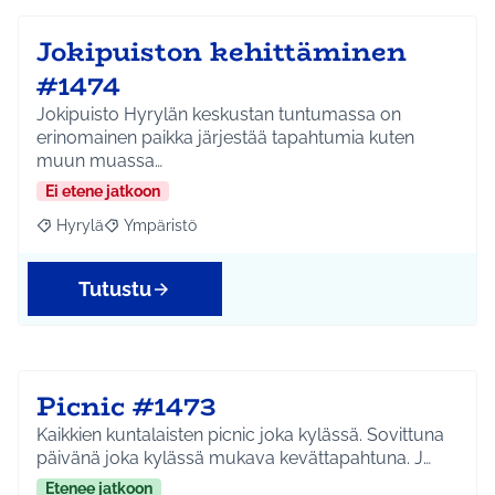
Jokipuiston kehittäminen
#1474
Jokipuisto Hyrylän keskustan tuntumassa on
erinomainen paikka järjestää tapahtumia kuten
muun muassa…
Ei etene jatkoon
Hyrylä
Ympäristö
Rajaa tulokset aihepiirin mukaan: Hyrylä
Rajaa tulokset teeman mukaan: Ympäristö
Tutustu
Picnic #1473
Kaikkien kuntalaisten picnic joka kylässä. Sovittuna
päivänä joka kylässä mukava kevättapahtuna. J…
Etenee jatkoon