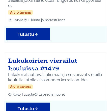
Sellaisia jotka saa lukittua rungosta, koska pyörissä
o…
Arvioitavana
Hyrylä
Liikunta ja harrastukset
Rajaa tulokset aihepiirin mukaan: Hyrylä
Rajaa tulokset teeman mukaan: Liikunta ja harrastuks
Tutustu
Lukukoirien vierailut
kouluissa #1479
Lukukoirat auttavat lukemaan ja ne voisivat vierailla
kouluilla tai olla aina vuoden kerrallaan. Ide…
Arvioitavana
Koko Tuusula
Lapset ja nuoret
Rajaa tulokset aihepiirin mukaan: Koko Tuusula
Rajaa tulokset teeman mukaan: Lapset ja nuor
Tutustu