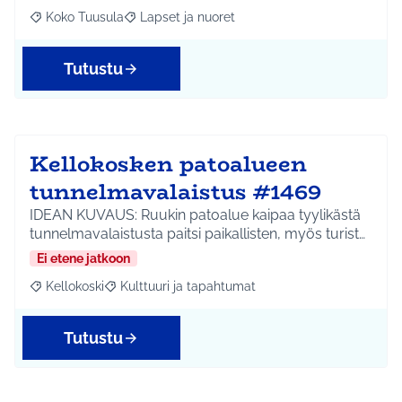
Koko Tuusula
Lapset ja nuoret
Rajaa tulokset aihepiirin mukaan: Koko Tuusula
Rajaa tulokset teeman mukaan: Lapset ja nuor
Tutustu
Kellokosken patoalueen
tunnelmavalaistus #1469
IDEAN KUVAUS: Ruukin patoalue kaipaa tyylikästä
tunnelmavalaistusta paitsi paikallisten, myös turist…
Ei etene jatkoon
Kellokoski
Kulttuuri ja tapahtumat
Rajaa tulokset aihepiirin mukaan: Kellokoski
Rajaa tulokset teeman mukaan: Kulttuuri ja tapah
Tutustu