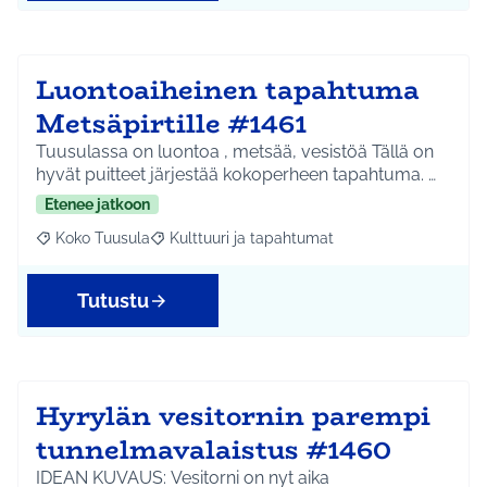
Luontoaiheinen tapahtuma
Metsäpirtille #1461
Tuusulassa on luontoa , metsää, vesistöä Tällä on
hyvät puitteet järjestää kokoperheen tapahtuma. …
Etenee jatkoon
Koko Tuusula
Kulttuuri ja tapahtumat
Rajaa tulokset aihepiirin mukaan: Koko Tuusula
Rajaa tulokset teeman mukaan: Kulttuuri ja ta
Tutustu
Hyrylän vesitornin parempi
tunnelmavalaistus #1460
IDEAN KUVAUS: Vesitorni on nyt aika