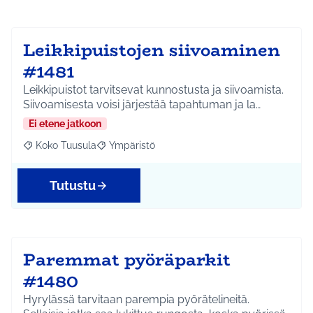
Leikkipuistojen siivoaminen
#1481
Leikkipuistot tarvitsevat kunnostusta ja siivoamista.
Siivoamisesta voisi järjestää tapahtuman ja la…
Ei etene jatkoon
Koko Tuusula
Ympäristö
Rajaa tulokset aihepiirin mukaan: Koko Tuusula
Rajaa tulokset teeman mukaan: Ympäristö
Tutustu
Paremmat pyöräparkit
#1480
Hyrylässä tarvitaan parempia pyörätelineitä.