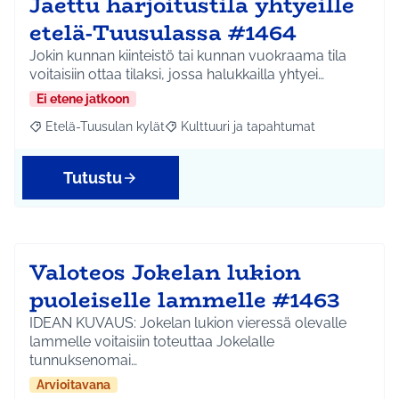
Jaettu harjoitustila yhtyeille
etelä-Tuusulassa #1464
Jokin kunnan kiinteistö tai kunnan vuokraama tila
voitaisiin ottaa tilaksi, jossa halukkailla yhtyei…
Ei etene jatkoon
Etelä-Tuusulan kylät
Kulttuuri ja tapahtumat
Rajaa tulokset aihepiirin mukaan: Etelä-Tuusulan kylät
Rajaa tulokset teeman mukaan: Kulttuur
Tutustu
Valoteos Jokelan lukion
puoleiselle lammelle #1463
IDEAN KUVAUS: Jokelan lukion vieressä olevalle
lammelle voitaisiin toteuttaa Jokelalle
tunnuksenomai…
Arvioitavana