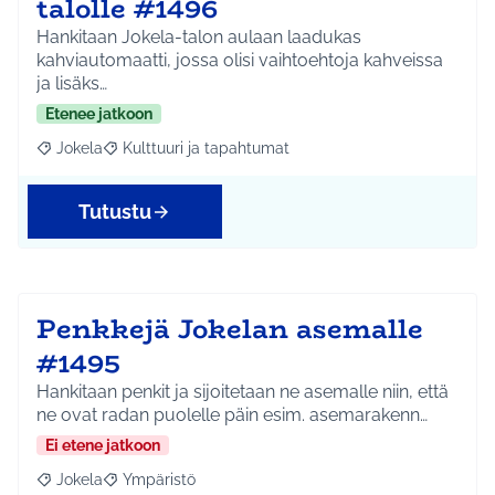
talolle #1496
Hankitaan Jokela-talon aulaan laadukas
kahviautomaatti, jossa olisi vaihtoehtoja kahveissa
ja lisäks…
Etenee jatkoon
Jokela
Kulttuuri ja tapahtumat
Rajaa tulokset aihepiirin mukaan: Jokela
Rajaa tulokset teeman mukaan: Kulttuuri ja tapahtum
Tutustu
Penkkejä Jokelan asemalle
#1495
Hankitaan penkit ja sijoitetaan ne asemalle niin, että
ne ovat radan puolelle päin esim. asemarakenn…
Ei etene jatkoon
Jokela
Ympäristö
Rajaa tulokset aihepiirin mukaan: Jokela
Rajaa tulokset teeman mukaan: Ympäristö