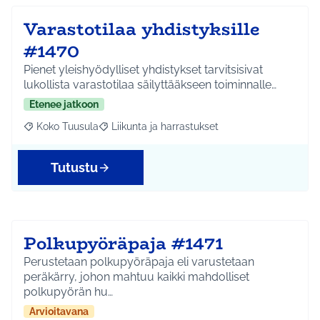
Varastotilaa yhdistyksille
#1470
Pienet yleishyödylliset yhdistykset tarvitsisivat
lukollista varastotilaa säilyttääkseen toiminnalle…
Etenee jatkoon
Koko Tuusula
Liikunta ja harrastukset
Rajaa tulokset aihepiirin mukaan: Koko Tuusula
Rajaa tulokset teeman mukaan: Liikunta ja harr
Tutustu
Polkupyöräpaja #1471
Perustetaan polkupyöräpaja eli varustetaan
peräkärry, johon mahtuu kaikki mahdolliset
polkupyörän hu…
Arvioitavana