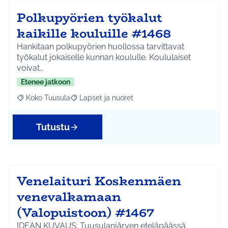
Polkupyörien työkalut
kaikille kouluille #1468
Hankitaan polkupyörien huollossa tarvittavat
työkalut jokaiselle kunnan koululle. Koululaiset
voivat…
Etenee jatkoon
Koko Tuusula
Lapset ja nuoret
Rajaa tulokset aihepiirin mukaan: Koko Tuusula
Rajaa tulokset teeman mukaan: Lapset ja nuor
Tutustu
Venelaituri Koskenmäen
venevalkamaan
(Valopuistoon) #1467
IDEAN KUVAUS: Tuusulanjärven eteläpäässä