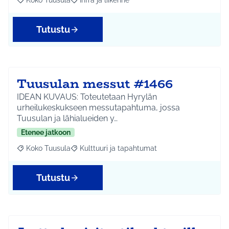
Koko Tuusula
Infra ja liikenne
Rajaa tulokset aihepiirin mukaan: Koko Tuusula
Rajaa tulokset teeman mukaan: Infra ja liikenne
Tutustu
Tuusulan messut #1466
IDEAN KUVAUS: Toteutetaan Hyrylän
urheilukeskukseen messutapahtuma, jossa
Tuusulan ja lähialueiden y…
Etenee jatkoon
Koko Tuusula
Kulttuuri ja tapahtumat
Rajaa tulokset aihepiirin mukaan: Koko Tuusula
Rajaa tulokset teeman mukaan: Kulttuuri ja ta
Tutustu