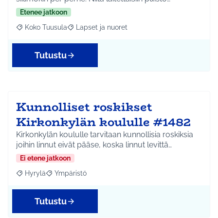
Etenee jatkoon
Koko Tuusula
Lapset ja nuoret
Rajaa tulokset aihepiirin mukaan: Koko Tuusula
Rajaa tulokset teeman mukaan: Lapset ja nuor
Tutustu
Kunnolliset roskikset
Kirkonkylän koululle #1482
Kirkonkylän koululle tarvitaan kunnollisia roskiksia
joihin linnut eivät pääse, koska linnut levittä…
Ei etene jatkoon
Hyrylä
Ympäristö
Rajaa tulokset aihepiirin mukaan: Hyrylä
Rajaa tulokset teeman mukaan: Ympäristö
Tutustu