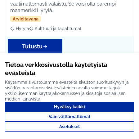
vaatimattomasti valaistu. Se voisi olla parempi
maamerkki Hyrylä…
Arvioitavana
Hyrylä
Kulttuuri ja tapahtumat
Rajaa tulokset aihepiirin mukaan: Hyrylä
Rajaa tulokset teeman mukaan: Kulttuuri ja tapahtum
Tutustu
Tietoa verkkosivustolla käytetyistä
evästeistä
Hyrylän Jokipellonpuistoon
Käytämme sivustollamme evästeitä sivuston suorituskyvyn ja
laituri ja joen katselupaikka
sisällön parantamiseksi. Evästeiden avulla voimme tarjota
yksilöllisemmän käyttäjäkokemuksen ja sisältöjä sosiaalisen
lähelle jokea #1459
median kanavista.
IDEAN KUVAUS: Montturockista tuttuun puistoon
Hyväksy kaikki
joen mutkaan laituri ihan jokeen kiinni. Nyt jokea ei …
Vain välttämättömät
Ei etene jatkoon
Asetukset
Hyrylä
Liikunta ja harrastukset
Rajaa tulokset aihepiirin mukaan: Hyrylä
Rajaa tulokset teeman mukaan: Liikunta ja harrastuks