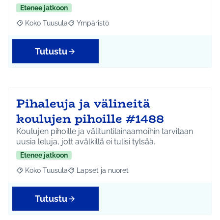
Etenee jatkoon
Koko Tuusula
Ympäristö
Rajaa tulokset aihepiirin mukaan: Koko Tuusula
Rajaa tulokset teeman mukaan: Ympäristö
Tutustu
Pihaleuja ja välineitä
koulujen pihoille #1488
Koulujen pihoille ja välituntilainaamoihin tarvitaan
uusia leluja, jott avälkillä ei tulisi tylsää.
Etenee jatkoon
Koko Tuusula
Lapset ja nuoret
Rajaa tulokset aihepiirin mukaan: Koko Tuusula
Rajaa tulokset teeman mukaan: Lapset ja nuor
Tutustu