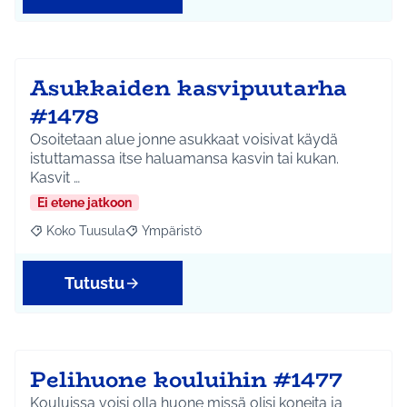
Asukkaiden kasvipuutarha
#1478
Osoitetaan alue jonne asukkaat voisivat käydä
istuttamassa itse haluamansa kasvin tai kukan.
Kasvit …
Ei etene jatkoon
Koko Tuusula
Ympäristö
Rajaa tulokset aihepiirin mukaan: Koko Tuusula
Rajaa tulokset teeman mukaan: Ympäristö
Tutustu
Pelihuone kouluihin #1477
Kouluissa voisi olla huone missä olisi koneita ja