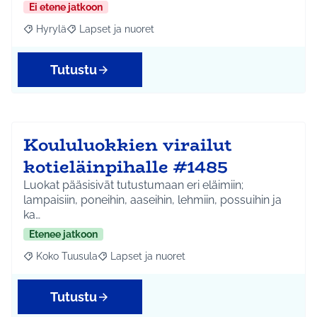
Ei etene jatkoon
Hyrylä
Lapset ja nuoret
Rajaa tulokset aihepiirin mukaan: Hyrylä
Rajaa tulokset teeman mukaan: Lapset ja nuoret
Tutustu
Koululuokkien virailut
kotieläinpihalle #1485
Luokat pääsisivät tutustumaan eri eläimiin;
lampaisiin, poneihin, aaseihin, lehmiin, possuihin ja
ka…
Etenee jatkoon
Koko Tuusula
Lapset ja nuoret
Rajaa tulokset aihepiirin mukaan: Koko Tuusula
Rajaa tulokset teeman mukaan: Lapset ja nuor
Tutustu