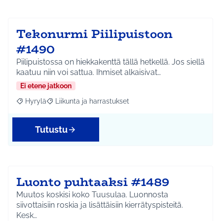
Tekonurmi Piilipuistoon
#1490
Piilipuistossa on hiekkakenttä tällä hetkellä. Jos siellä
kaatuu niin voi sattua. Ihmiset alkaisivat…
Ei etene jatkoon
Hyrylä
Liikunta ja harrastukset
Rajaa tulokset aihepiirin mukaan: Hyrylä
Rajaa tulokset teeman mukaan: Liikunta ja harrastuks
Tutustu
Luonto puhtaaksi #1489
Muutos koskisi koko Tuusulaa. Luonnosta
siivottaisiin roskia ja lisättäisiin kierrätyspisteitä.
Kesk…