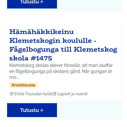
Tutustu
Hämähäkkikeinu
Klemetskogin koululle -
Fågelbogunga till Klemetskog
skola #1475
Klemetskog skolas elever föreslår, att man skaffar
en fågelbogunga på skolans gård. När gungan är
mo…
Arvioitavana
Etelä-Tuusulan kylät
Lapset ja nuoret
Rajaa tulokset aihepiirin mukaan: Etelä-Tuusulan kylät
Rajaa tulokset teeman mukaan: Lapset 
Tutustu