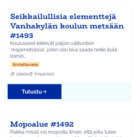
Seikkailullisia elementtejä
Vanhakylän koulun metsään
#1493
Koululaiset leikkivät paljon välituntisin
'majametsässä', joten olisi kiva saada heille lisää
toimin…
Arvioitavana
Jokela
Ympäristö
Rajaa tulokset aihepiirin mukaan: Jokela
Rajaa tulokset teeman mukaan: Ympäristö
Tutustu
Mopoalue #1492
Paikka missä voi mopoilla ilman, että joku tulee