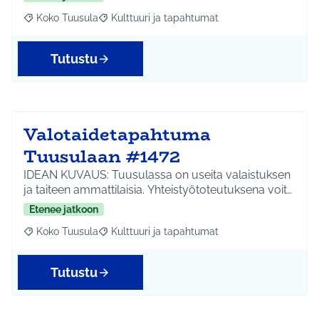
Koko Tuusula
Kulttuuri ja tapahtumat
Rajaa tulokset aihepiirin mukaan: Koko Tuusula
Rajaa tulokset teeman mukaan: Kulttuuri ja ta
Tutustu
Valotaidetapahtuma
Tuusulaan #1472
IDEAN KUVAUS: Tuusulassa on useita valaistuksen
ja taiteen ammattilaisia. Yhteistyötoteutuksena voit…
Etenee jatkoon
Koko Tuusula
Kulttuuri ja tapahtumat
Rajaa tulokset aihepiirin mukaan: Koko Tuusula
Rajaa tulokset teeman mukaan: Kulttuuri ja ta
Tutustu