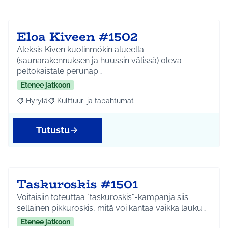
Eloa Kiveen #1502
Aleksis Kiven kuolinmökin alueella
(saunarakennuksen ja huussin välissä) oleva
peltokaistale perunap…
Etenee jatkoon
Hyrylä
Kulttuuri ja tapahtumat
Rajaa tulokset aihepiirin mukaan: Hyrylä
Rajaa tulokset teeman mukaan: Kulttuuri ja tapahtum
Tutustu
Taskuroskis #1501
Voitaisiin toteuttaa "taskuroskis"-kampanja siis
sellainen pikkuroskis, mitä voi kantaa vaikka lauku…
Etenee jatkoon