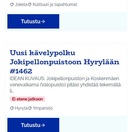
Jokela
Kulttuuri ja tapahtumat
Rajaa tulokset aihepiirin mukaan: Jokela
Rajaa tulokset teeman mukaan: Kulttuuri ja tapahtum
Tutustu
Uusi kävelypolku
Jokipellonpuistoon Hyrylään
#1462
IDEAN KUVAUS: Jokipellonpuiston ja Koskenmäen
venevalkama (Valopuisto) pitäisi yhdistää tekemällä
li…
Ei etene jatkoon
Hyrylä
Ympäristö
Rajaa tulokset aihepiirin mukaan: Hyrylä
Rajaa tulokset teeman mukaan: Ympäristö
Tutustu