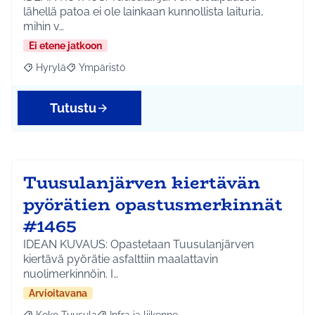
lähellä patoa ei ole lainkaan kunnollista laituria,
mihin v…
Ei etene jatkoon
Hyrylä
Ympäristö
Rajaa tulokset aihepiirin mukaan: Hyrylä
Rajaa tulokset teeman mukaan: Ympäristö
Tutustu
Tuusulanjärven kiertävän
pyörätien opastusmerkinnät
#1465
IDEAN KUVAUS: Opastetaan Tuusulanjärven
kiertävä pyörätie asfalttiin maalattavin
nuolimerkinnöin. I…
Arvioitavana