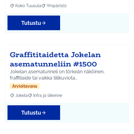
Koko Tuusula
Ympäristö
Rajaa tulokset aihepiirin mukaan: Koko Tuusula
Rajaa tulokset teeman mukaan: Ympäristö
Tutustu
Graffititaidetta Jokelan
asematunneliin #1500
Jokelan asematunneli on törkeän näköinen,
fraffitiaide tai vaikka tiilikuviota…
Arvioitavana
Jokela
Infra ja liikenne
Rajaa tulokset aihepiirin mukaan: Jokela
Rajaa tulokset teeman mukaan: Infra ja liikenne
Tutustu