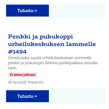
Tutustu
Penkki ja pukukoppi
urheilukeskuksen lammelle
#1494
Onnistuisiko saada urheilukeskuksen lammelle
penkin ja pukukopin lähinnä parkkipaikkaa olevalle
rann…
Ei etene jatkoon
Hyrylä
Ympäristö
Rajaa tulokset aihepiirin mukaan: Hyrylä
Rajaa tulokset teeman mukaan: Ympäristö
Tutustu