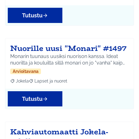
Tutustu
Nuorille uusi "Monari" #1497
Monarin tuunaus uusiksi nuorison kanssa. Ideat
nuorilta ja kouluilta sillä monari on jo "vanha" kaip…
Arvioitavana
Jokela
Lapset ja nuoret
Rajaa tulokset aihepiirin mukaan: Jokela
Rajaa tulokset teeman mukaan: Lapset ja nuoret
Tutustu
Kahviautomaatti Jokela-