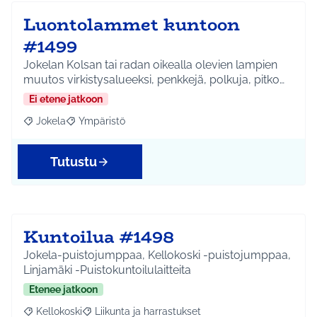
Luontolammet kuntoon
#1499
Jokelan Kolsan tai radan oikealla olevien lampien
muutos virkistysalueeksi, penkkejä, polkuja, pitko…
Ei etene jatkoon
Jokela
Ympäristö
Rajaa tulokset aihepiirin mukaan: Jokela
Rajaa tulokset teeman mukaan: Ympäristö
Tutustu
Kuntoilua #1498
Jokela-puistojumppaa, Kellokoski -puistojumppaa,
Linjamäki -Puistokuntoilulaitteita
Etenee jatkoon
Kellokoski
Liikunta ja harrastukset
Rajaa tulokset aihepiirin mukaan: Kellokoski
Rajaa tulokset teeman mukaan: Liikunta ja harrast