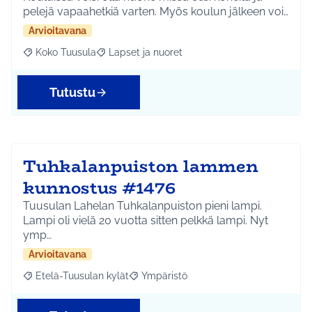
pelejä vapaahetkiä varten. Myös koulun jälkeen voi…
Arvioitavana
Koko Tuusula
Lapset ja nuoret
Rajaa tulokset aihepiirin mukaan: Koko Tuusula
Rajaa tulokset teeman mukaan: Lapset ja nuor
Tutustu
Tuhkalanpuiston lammen
kunnostus #1476
Tuusulan Lahelan Tuhkalanpuiston pieni lampi.
Lampi oli vielä 20 vuotta sitten pelkkä lampi. Nyt
ymp…
Arvioitavana
Etelä-Tuusulan kylät
Ympäristö
Rajaa tulokset aihepiirin mukaan: Etelä-Tuusulan kylät
Rajaa tulokset teeman mukaan: Ympäri