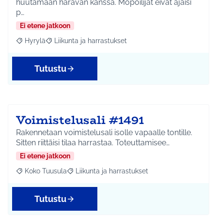
huutamaan haravan kanssa. Mopoilijat eivät ajaisi
p…
Ei etene jatkoon
Hyrylä
Liikunta ja harrastukset
Rajaa tulokset aihepiirin mukaan: Hyrylä
Rajaa tulokset teeman mukaan: Liikunta ja harrastuks
Tutustu
Voimistelusali #1491
Rakennetaan voimistelusali isolle vapaalle tontille.
Sitten riittäisi tilaa harrastaa. Toteuttamisee…
Ei etene jatkoon
Koko Tuusula
Liikunta ja harrastukset
Rajaa tulokset aihepiirin mukaan: Koko Tuusula
Rajaa tulokset teeman mukaan: Liikunta ja harr
Tutustu