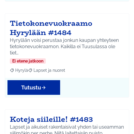
Tietokonevuokraamo
Hyrylään #1484
Hyrylään voisi perustaa jonkun kaupan yhteyteen
tietokonevuokraamon. Kaikilla ei Tuusulassa ole
tiet…
Ei etene jatkoon
Hyrylä
Lapset ja nuoret
Rajaa tulokset aihepiirin mukaan: Hyrylä
Rajaa tulokset teeman mukaan: Lapset ja nuoret
Tutustu
Koteja siileille! #1483
Lapset ja aikuiset rakentaisivat yhden tai useamman
siilimökin per perhe. Niitä laitettaisiin puisto…