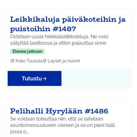
Leikkikaluja päiväkoteihin ja
puistoihin #1487
Ostetaan uusia hiekkalaatikkoleluja. Ne voisi
säilyttää laatikossa ja sitten palauttaa sinne.
Etenee jatkoon
Koko Tuusula
Lapset ja nuoret
Rajaa tulokset aihepiirin mukaan: Koko Tuusula
Rajaa tulokset teeman mukaan: Lapset ja nuor
Tutustu
Pelihalli Hyrylään #1486
Se voidaan toteuttaa niin, että se laitetaan
asuntomessualueen viereen ja se on pieni halli,
jossa o…