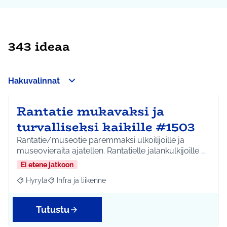
343 ideaa
Hakuvalinnat
Rantatie mukavaksi ja
turvalliseksi kaikille #1503
Rantatie/museotie paremmaksi ulkoilijoille ja
museovieraita ajatellen. Rantatielle jalankulkijoille …
Ei etene jatkoon
Hyrylä
Infra ja liikenne
Rajaa tulokset aihepiirin mukaan: Hyrylä
Rajaa tulokset teeman mukaan: Infra ja liikenne
Tutustu