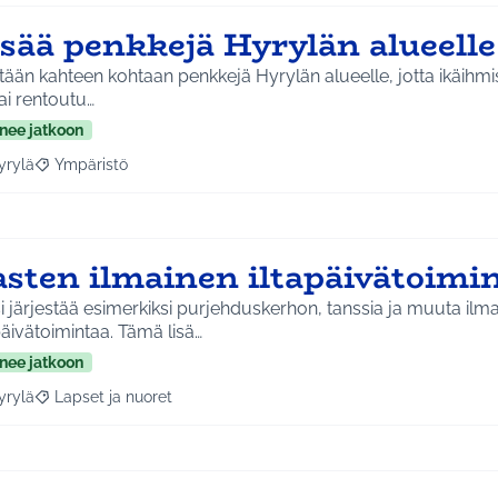
isää penkkejä Hyrylän alueell
tään kahteen kohtaan penkkejä Hyrylän alueelle, jotta ikäihmi
ai rentoutu…
nee jatkoon
yrylä
Ympäristö
a tulokset aihepiirin mukaan: Hyrylä
Rajaa tulokset teeman mukaan: Ympäristö
asten ilmainen iltapäivätoimi
i järjestää esimerkiksi purjehduskerhon, tanssia ja muuta ilma
päivätoimintaa. Tämä lisä…
nee jatkoon
yrylä
Lapset ja nuoret
a tulokset aihepiirin mukaan: Hyrylä
Rajaa tulokset teeman mukaan: Lapset ja nuoret