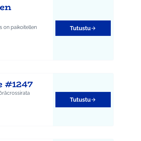
den
 on paikoitellen
Tutustu
e #1247
öräcrossirata
Tutustu