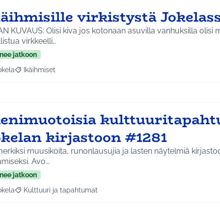
äihmisille virkistystä Jokelas
N KUVAUS: Olisi kiva jos kotonaan asuvilla vanhuksilla olisi
osallistua virkkeelli…
nee jatkoon
okela
Ikäihmiset
a tulokset aihepiirin mukaan: Jokela
Rajaa tulokset teeman mukaan: Ikäihmiset
ienimuotoisia kulttuuritapah
okelan kirjastoon #1281
erkiksi muusikoita, runonlausujia ja lasten näytelmiä kirjasto
ämiseksi. Avo…
nee jatkoon
okela
Kulttuuri ja tapahtumat
a tulokset aihepiirin mukaan: Jokela
Rajaa tulokset teeman mukaan: Kulttuuri ja tapahtumat