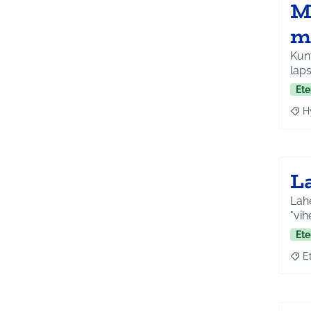
M
m
Kunt
laps
Ete
H
Raja
L
Lahe
"vih
Ete
E
Raja