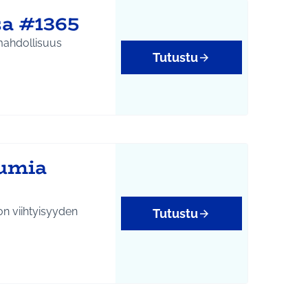
sa #1365
 mahdollisuus
Tutustu
tumia
on viihtyisyyden
Tutustu