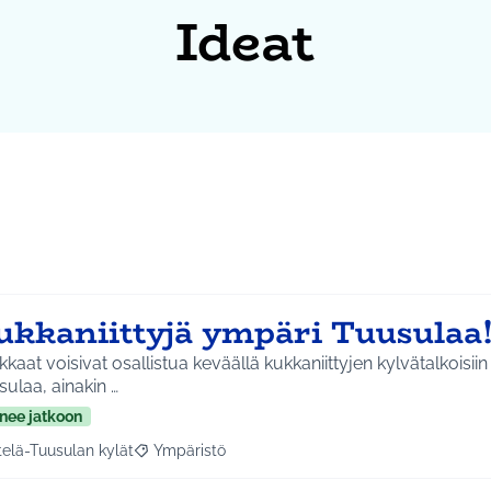
Ideat
ukkaniittyjä ympäri Tuusulaa
kaat voisivat osallistua keväällä kukkaniittyjen kylvätalkoisiin 
ulaa, ainakin …
nee jatkoon
telä-Tuusulan kylät
Ympäristö
a tulokset aihepiirin mukaan: Etelä-Tuusulan kylät
Rajaa tulokset teeman mukaan: Ympäristö