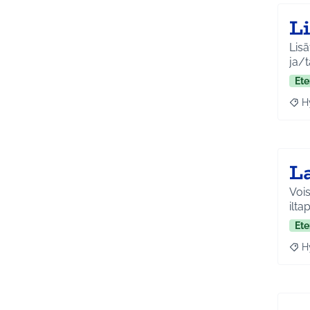
L
Lisä
ja/t
Ete
H
Raja
L
Vois
ilta
Ete
H
Raja