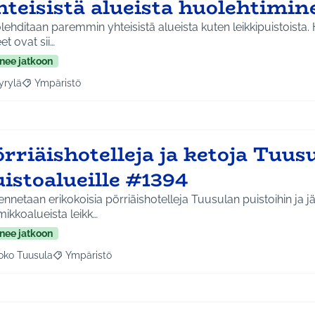
hteisistä alueista huolehtimi
ehditaan paremmin yhteisistä alueista kuten leikkipuistoista.
et ovat sii…
nee jatkoon
yrylä
Ympäristö
a tulokset aihepiirin mukaan: Hyrylä
Rajaa tulokset teeman mukaan: Ympäristö
rriäishotelleja ja ketoja Tuus
istoalueille #1394
nnetaan erikokoisia pörriäishotelleja Tuusulan puistoihin ja j
ikkoalueista leikk…
nee jatkoon
oko Tuusula
Ympäristö
aa tulokset aihepiirin mukaan: Koko Tuusula
Rajaa tulokset teeman mukaan: Ympäristö