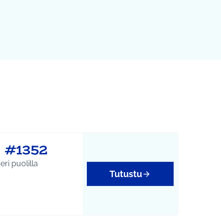
! #1352
eri puolilla
Tutustu