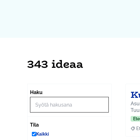
343 ideaa
K
Haku
Asuk
Tuus
Ete
Tila
E
Raja
Kaikki