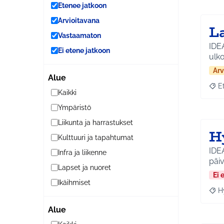
Etenee jatkoon
Arvioitavana
L
Vastaamaton
IDEA
Ei etene jatkoon
ulko
Arv
Alue
E
Raja
Kaikki
Ympäristö
Liikunta ja harrastukset
H
Kulttuuri ja tapahtumat
IDE
Infra ja liikenne
päi
Lapset ja nuoret
Ei 
Ikäihmiset
H
Raja
Alue