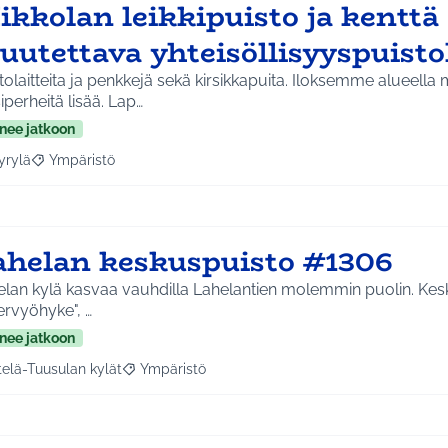
ikkolan leikkipuisto ja kenttä
uutettava yhteisöllisyyspuisto
olaitteita ja penkkejä sekä kirsikkapuita. Iloksemme alueella
iperheitä lisää. Lap…
nee jatkoon
yrylä
Ympäristö
a tulokset aihepiirin mukaan: Hyrylä
Rajaa tulokset teeman mukaan: Ympäristö
ahelan keskuspuisto #1306
lan kylä kasvaa vauhdilla Lahelantien molemmin puolin. Keske
ervyöhyke", …
nee jatkoon
telä-Tuusulan kylät
Ympäristö
a tulokset aihepiirin mukaan: Etelä-Tuusulan kylät
Rajaa tulokset teeman mukaan: Ympäristö