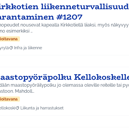
irkkotien liikenneturvallisuu
arantaminen #1207
opeudet nousevat kapealla Kirkkotiellä liiaksi, myös näkyvyys
o esimerkiksi …
ioitavana
yrylä
Infra ja liikenne
a tulokset aihepiirin mukaan: Hyrylä
Rajaa tulokset teeman mukaan: Infra ja liikenne
aastopyöräpolku Kellokoskell
ään maastopyöräilypolku jo olemassa oleville reiteille tai py
maastoon. Mahdoll…
ioitavana
ellokoski
Liikunta ja harrastukset
a tulokset aihepiirin mukaan: Kellokoski
Rajaa tulokset teeman mukaan: Liikunta ja harrastukset