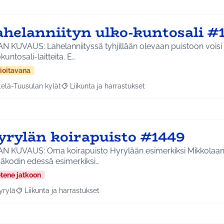
ahelanniityn ulko-kuntosali #
N KUVAUS: Lahelanniityssä tyhjillään olevaan puistoon voisi s
kuntosali-laitteita. E…
ioitavana
telä-Tuusulan kylät
Liikunta ja harrastukset
a tulokset aihepiirin mukaan: Etelä-Tuusulan kylät
Rajaa tulokset teeman mukaan: Liikunta ja harras
yrylän koirapuisto #1449
AN KUVAUS: Oma koirapuisto Hyrylään esimerkiksi Mikkolaan
väkodin edessä esimerkiksi…
etene jatkoon
yrylä
Liikunta ja harrastukset
a tulokset aihepiirin mukaan: Hyrylä
Rajaa tulokset teeman mukaan: Liikunta ja harrastukset