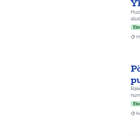
Y
Huol
alue
Ete
H
Raja
Pö
pu
Rake
nurm
Ete
K
Raj