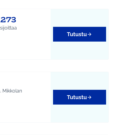
1273
ijoittaa
Tutustu
tukset
. Mikkolan
Tutustu