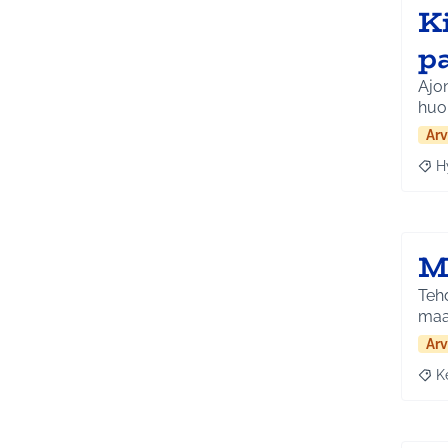
K
p
Ajon
huon
Arv
H
Raja
M
Tehd
Arv
K
Raja