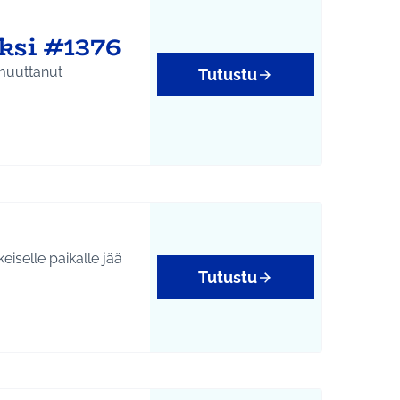
ksi #1376
 muuttanut
Tutustu
iselle paikalle jää
Tutustu