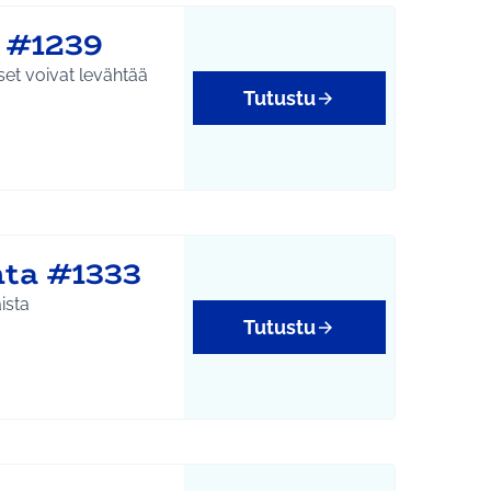
e #1239
set voivat levähtää
Tutustu
nta #1333
ista
Tutustu