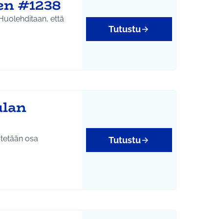
nen #1238
 Huolehditaan, että
Tutustu
ulan
ätetään osa
Tutustu