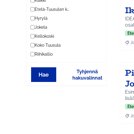
Kaikki
Ik
Etelä-Tuusulan kylät
IDEA
Hyrylä
Jokela
Ete
Kellokoski
J
Raja
Koko Tuusula
Riihikallio
P
Tyhjennä
Hae
hakuvalinnat
J
Esim
lisä
Ete
J
Raja