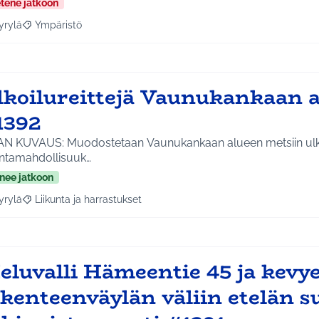
etene jatkoon
yrylä
Ympäristö
a tulokset aihepiirin mukaan: Hyrylä
Rajaa tulokset teeman mukaan: Ympäristö
lkoilureittejä Vaunukankaan a
1392
AN KUVAUS: Muodostetaan Vaunukankaan alueen metsiin ulkoi
untamahdollisuuk…
nee jatkoon
yrylä
Liikunta ja harrastukset
a tulokset aihepiirin mukaan: Hyrylä
Rajaa tulokset teeman mukaan: Liikunta ja harrastukset
eluvalli Hämeentie 45 ja kevy
iikenteenväylän väliin etelän 