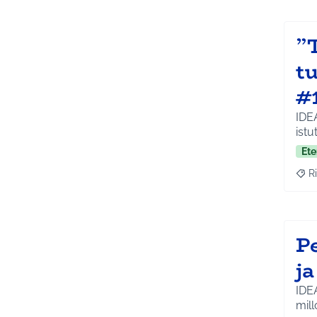
”
tu
#
IDE
istu
Ete
Ri
Raja
Pe
ja
IDE
mill