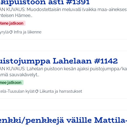
kipuistoon asti #1391
N KUVAUS: Muodostettaisiin meluvalli (vaikka maa-aineksesta
kenteisen Hämee…
etene jatkoon
yrylä
Infra ja liikenne
a tulokset aihepiirin mukaan: Hyrylä
Rajaa tulokset teeman mukaan: Infra ja liikenne
uistojumppa Lahelaan #1142
AN KUVAUS: Lahelan puistoon kesän ajaksi puistojumppa/ka
ämiä sauvakävelyt…
nee jatkoon
telä-Tuusulan kylät
Liikunta ja harrastukset
a tulokset aihepiirin mukaan: Etelä-Tuusulan kylät
Rajaa tulokset teeman mukaan: Liikunta ja harras
nkki/penkkejä välille Mattila-