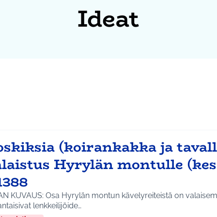
Ideat
skiksia (koirankakka ja tavalli
laistus Hyrylän montulle (kes
1388
AN KUVAUS: Osa Hyrylän montun kävelyreiteistä on valaisema
ntaisivat lenkkeilijöide…