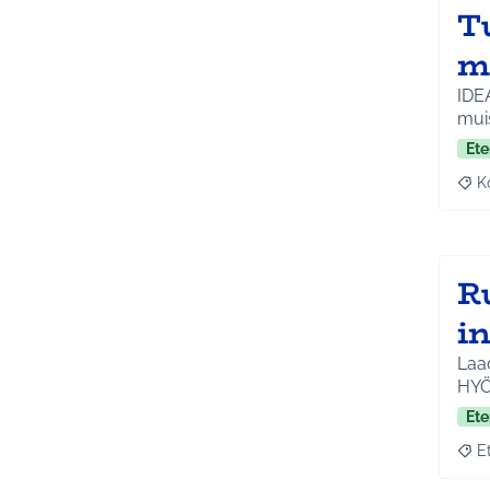
T
m
IDEA
muis
Ete
K
Raj
R
i
Laad
HYÖ
Ete
E
Raja