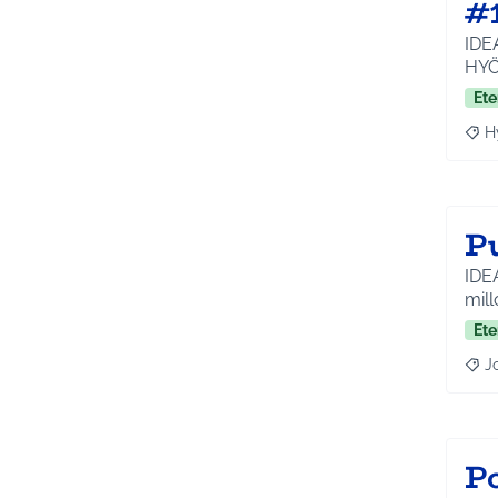
#
IDEA
HYÖ
Ete
H
Raja
P
IDE
mill
Ete
J
Raja
Po