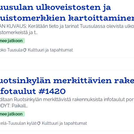
uusulan ulkoveistosten ja
uistomerkkien kartoittamine
N KUVAUS: Kerätään tieto ja tarinat Tuusulassa olevista ulkov
tomerkeistä ja t…
nee jatkoon
oko Tuusula
Kulttuuri ja tapahtumat
aa tulokset aihepiirin mukaan: Koko Tuusula
Rajaa tulokset teeman mukaan: Kulttuuri ja tapahtumat
uotsinkylän merkittävien rak
nfotaulut #1420
itaan Ruotsinkylän merkittävistä rakennuksista infotaulut portinpiel
DYT: Paikall…
nee jatkoon
telä-Tuusulan kylät
Kulttuuri ja tapahtumat
a tulokset aihepiirin mukaan: Etelä-Tuusulan kylät
Rajaa tulokset teeman mukaan: Kulttuuri ja tapa