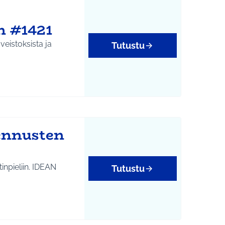
n #1421
eistoksista ja
Tutustu
ennusten
iin. IDEAN
Tutustu
htumat