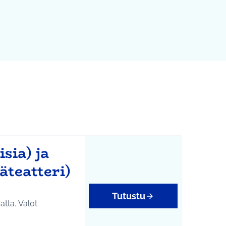
sia) ja
äteatteri)
Tutustu
tta. Valot