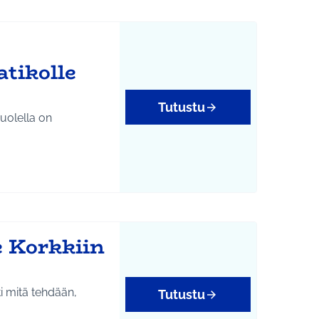
atikolle
Tutustu
uolella on
e Korkkiin
i mitä tehdään,
Tutustu