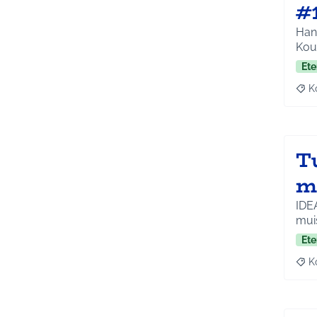
#
Hank
Koul
Ete
K
Raj
T
m
IDEA
muis
Ete
K
Raj