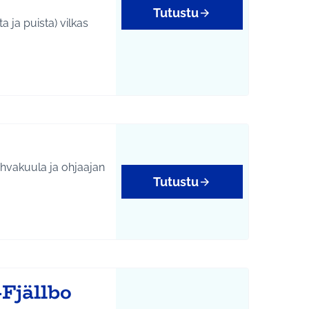
Tutustu
 ja puista) vilkas
hvakuula ja ohjaajan
Tutustu
tukset
Fjällbo