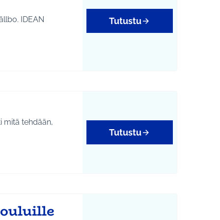
jällbo. IDEAN
Tutustu
i mitä tehdään,
Tutustu
ouluille