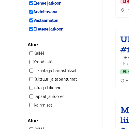
Ei 
Etenee jatkoon
H
Arvioitavana
Raja
Vastaamaton
Ei etene jatkoon
U
Alue
#
Kaikki
IDE
Ympäristö
liik
Liikunta ja harrastukset
Ete
Kulttuuri ja tapahtumat
H
Raja
Infra ja liikenne
Lapset ja nuoret
Ikäihmiset
M
l
Alue