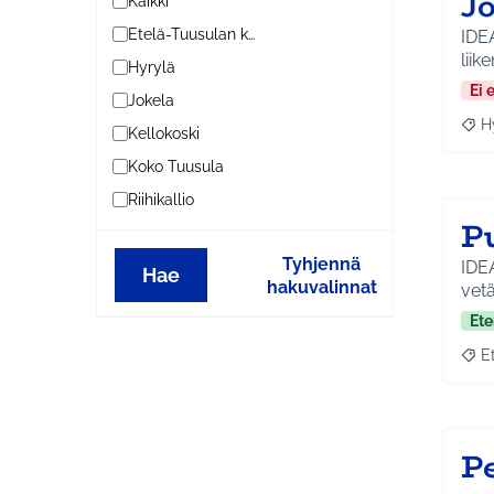
Jo
Kaikki
Etelä-Tuusulan kylät
IDEA
lii
Hyrylä
Ei 
Jokela
H
Raja
Kellokoski
Koko Tuusula
Riihikallio
P
Tyhjennä
IDE
Hae
hakuvalinnat
vet
Ete
E
Raja
Pe