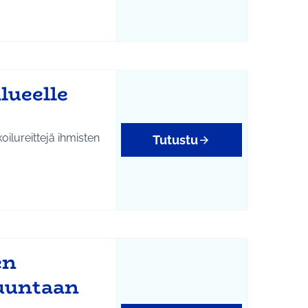
lueelle
lureittejä ihmisten
Tutustu
en
suuntaan