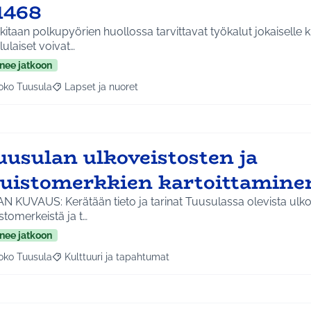
1468
itaan polkupyörien huollossa tarvittavat työkalut jokaiselle 
ulaiset voivat…
nee jatkoon
oko Tuusula
Lapset ja nuoret
aa tulokset aihepiirin mukaan: Koko Tuusula
Rajaa tulokset teeman mukaan: Lapset ja nuoret
uusulan ulkoveistosten ja
uistomerkkien kartoittamine
N KUVAUS: Kerätään tieto ja tarinat Tuusulassa olevista ulkov
tomerkeistä ja t…
nee jatkoon
oko Tuusula
Kulttuuri ja tapahtumat
aa tulokset aihepiirin mukaan: Koko Tuusula
Rajaa tulokset teeman mukaan: Kulttuuri ja tapahtumat