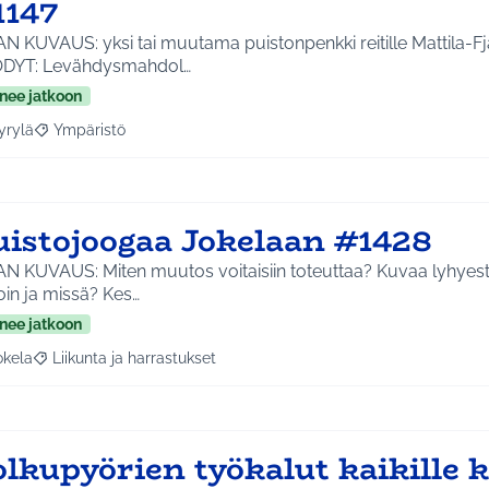
1147
N KUVAUS: yksi tai muutama puistonpenkki reitille Mattila-F
DYT: Levähdysmahdol…
nee jatkoon
yrylä
Ympäristö
a tulokset aihepiirin mukaan: Hyrylä
Rajaa tulokset teeman mukaan: Ympäristö
uistojoogaa Jokelaan #1428
AN KUVAUS: Miten muutos voitaisiin toteuttaa? Kuvaa lyhyest
oin ja missä? Kes…
nee jatkoon
okela
Liikunta ja harrastukset
a tulokset aihepiirin mukaan: Jokela
Rajaa tulokset teeman mukaan: Liikunta ja harrastukset
lkupyörien työkalut kaikille k