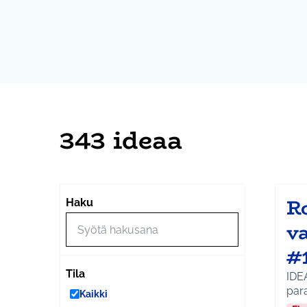
343 ideaa
Ro
Haku
va
#
Tila
IDE
para
Kaikki