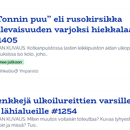
Tonnin puu” eli rusokirsikka
levaisuuden varjoksi hiekkala
1405
AN KUVAUS: Kotkanpuistossa lasten leikkipuiston aidan ulkop
tuksissa iso kolo, joho…
nee jatkoon
ihikallio
Ympäristö
a tulokset aihepiirin mukaan: Riihikallio
Rajaa tulokset teeman mukaan: Ympäristö
nkkejä ulkoilureittien varsill
 lähialueille #1254
AN KUVAUS: Miten muutos voitaisiin toteuttaa? Kuvaa lyhyest
oin ja missä? Tuo…