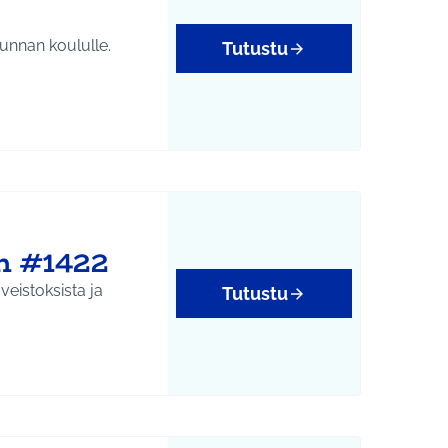
kunnan koululle.
Tutustu
n #1422
eistoksista ja
Tutustu