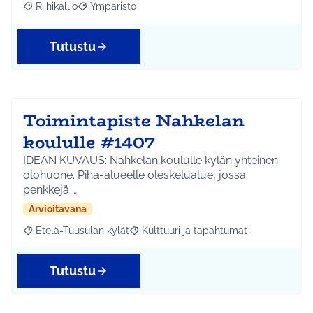
Riihikallio
Ympäristö
Rajaa tulokset aihepiirin mukaan: Riihikallio
Rajaa tulokset teeman mukaan: Ympäristö
Tutustu
Toimintapiste Nahkelan
koululle #1407
IDEAN KUVAUS: Nahkelan koululle kylän yhteinen
olohuone. Piha-alueelle oleskelualue, jossa
penkkejä …
Arvioitavana
Etelä-Tuusulan kylät
Kulttuuri ja tapahtumat
Rajaa tulokset aihepiirin mukaan: Etelä-Tuusulan kylät
Rajaa tulokset teeman mukaan: Kulttuur
Tutustu