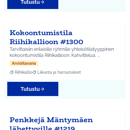
Tutustu
Kokoontumistila
Riihikallioon #1300
Tarvittaisiin erilaisille ryhmille yhteisötilatyyppinen
kokoontumistila Riihikallioon. Kahvittelua, …
Arvioitavana
Riihikallio
Liikunta ja harrastukset
Rajaa tulokset aihepiirin mukaan: Riihikallio
Rajaa tulokset teeman mukaan: Liikunta ja harrastu
Tutustu
Penkkejä Mäntymäen
lähettyville #1219