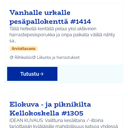
Vanhalle urkalle
pesäpallokenttä #1414
Tällä hetkellä kentällä pelaa yksi aktiivinen
harrastepesisporukka ja onpa paikalla välillä nähty
sa…
Arvioitavana
Riihikallio
Liikunta ja harrastukset
Rajaa tulokset aihepiirin mukaan: Riihikallio
Rajaa tulokset teeman mukaan: Liikunta ja harrastu
Tutustu
Elokuva - ja piknikilta
Kellokoskella #1305
IDEAN KUVAUS: Valittuna kesäiltana /-iltoina
tarjottaisiin kyläläisille mahdollisuus katsoa yhdessä