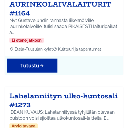
AURINKOLAIVALAITURIT
#1164
Nyt Gustavelundin rannasta liikennöiville
'aurinkolaivoille' tulisi saada PIKAISESTI laituripaikat
a…
Ei etene jatkoon
Etelä-Tuusulan kylät
Kulttuuri ja tapahtumat
Rajaa tulokset aihepiirin mukaan: Etelä-Tuusulan kylät
Rajaa tulokset teeman mukaan: Kulttuur
Tutustu
Lahelanniityn ulko-kuntosali
#1273
IDEAN KUVAUS: Lahelanniityssä tyhjillään olevaan
puistoon voisi sijoittaa ulkokuntosali-laitteita. E…
Arvioitavana