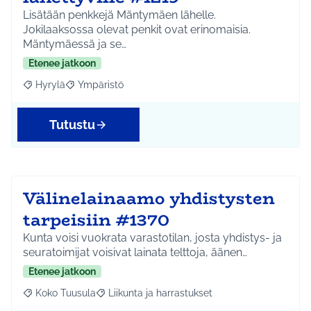
Lisätään penkkejä Mäntymäen lähelle.
Jokilaaksossa olevat penkit ovat erinomaisia.
Mäntymäessä ja se…
Etenee jatkoon
Hyrylä
Ympäristö
Rajaa tulokset aihepiirin mukaan: Hyrylä
Rajaa tulokset teeman mukaan: Ympäristö
Tutustu
Välinelainaamo yhdistysten
tarpeisiin #1370
Kunta voisi vuokrata varastotilan, josta yhdistys- ja
seuratoimijat voisivat lainata telttoja, äänen…
Etenee jatkoon
Koko Tuusula
Liikunta ja harrastukset
Rajaa tulokset aihepiirin mukaan: Koko Tuusula
Rajaa tulokset teeman mukaan: Liikunta ja harr