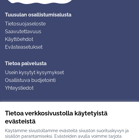
Tuusulan osallistumisalusta
Tietosuojaseloste
Saavutettavuus
Käyttöehdot
Evästeasetukset
Tietoa palvelusta
Usein kysytyt kysymykset
Osallistuva budjetointi
Yhteystiedot
Ohjeet
Tietoa verkkosivustolla käytetyistä
Ohjeet kirjautumiseen
evästeistä
Ohjeet kommentin jättämiseen
Käytämme sivustollamme evästeitä sivuston suorituskyvyn ja
sisällön parantamiseksi. Evästeiden avulla voimme tarjota