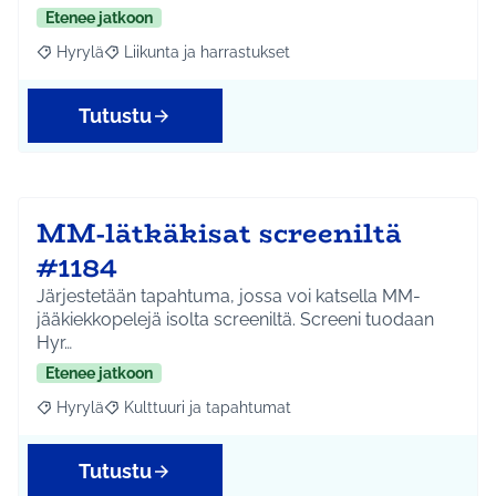
Etenee jatkoon
Hyrylä
Liikunta ja harrastukset
Rajaa tulokset aihepiirin mukaan: Hyrylä
Rajaa tulokset teeman mukaan: Liikunta ja harrastuks
Tutustu
MM-lätkäkisat screeniltä
#1184
Järjestetään tapahtuma, jossa voi katsella MM-
jääkiekkopelejä isolta screeniltä. Screeni tuodaan
Hyr…
Etenee jatkoon
Hyrylä
Kulttuuri ja tapahtumat
Rajaa tulokset aihepiirin mukaan: Hyrylä
Rajaa tulokset teeman mukaan: Kulttuuri ja tapahtum
Tutustu