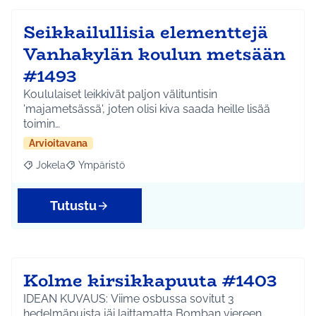
Seikkailullisia elementtejä
Vanhakylän koulun metsään
#1493
Koululaiset leikkivät paljon välituntisin
'majametsässä', joten olisi kiva saada heille lisää
toimin…
Arvioitavana
Jokela
Ympäristö
Rajaa tulokset aihepiirin mukaan: Jokela
Rajaa tulokset teeman mukaan: Ympäristö
Tutustu
Kolme kirsikkapuuta #1403
IDEAN KUVAUS: Viime osbussa sovitut 3
hedelmäpuista jäi laittamatta Bomban viereen