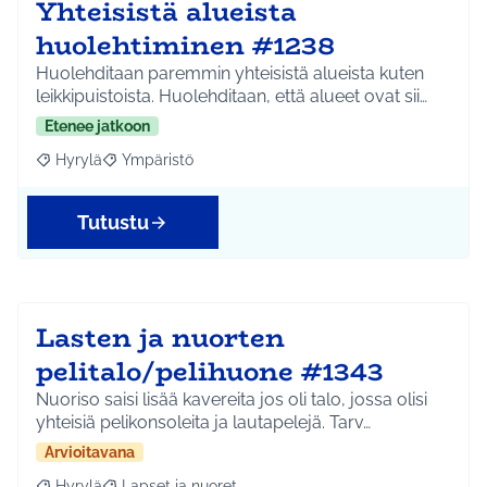
Yhteisistä alueista
huolehtiminen #1238
Huolehditaan paremmin yhteisistä alueista kuten
leikkipuistoista. Huolehditaan, että alueet ovat sii…
Etenee jatkoon
Hyrylä
Ympäristö
Rajaa tulokset aihepiirin mukaan: Hyrylä
Rajaa tulokset teeman mukaan: Ympäristö
Tutustu
Lasten ja nuorten
pelitalo/pelihuone #1343
Nuoriso saisi lisää kavereita jos oli talo, jossa olisi
yhteisiä pelikonsoleita ja lautapelejä. Tarv…
Arvioitavana
Hyrylä
Lapset ja nuoret