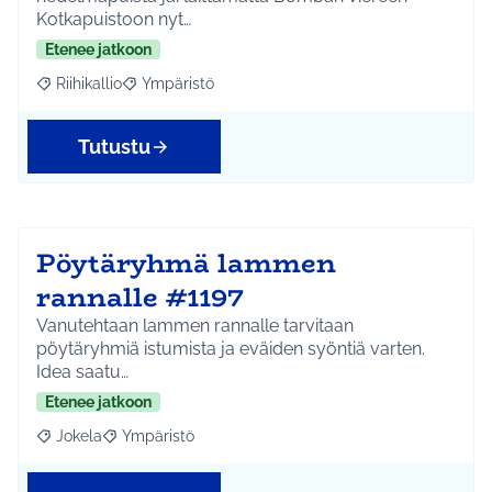
Kotkapuistoon nyt…
Etenee jatkoon
Riihikallio
Ympäristö
Rajaa tulokset aihepiirin mukaan: Riihikallio
Rajaa tulokset teeman mukaan: Ympäristö
Tutustu
Pöytäryhmä lammen
rannalle #1197
Vanutehtaan lammen rannalle tarvitaan
pöytäryhmiä istumista ja eväiden syöntiä varten.
Idea saatu…
Etenee jatkoon
Jokela
Ympäristö
Rajaa tulokset aihepiirin mukaan: Jokela
Rajaa tulokset teeman mukaan: Ympäristö