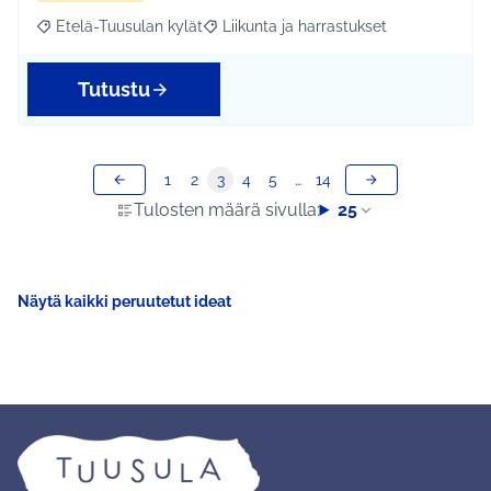
Etelä-Tuusulan kylät
Liikunta ja harrastukset
Rajaa tulokset aihepiirin mukaan: Etelä-Tuusulan kylät
Rajaa tulokset teeman mukaan: Liikunta
Tutustu
1
2
3
4
5
…
14
Tulosten määrä sivulla:
25
Näytä kaikki peruutetut ideat