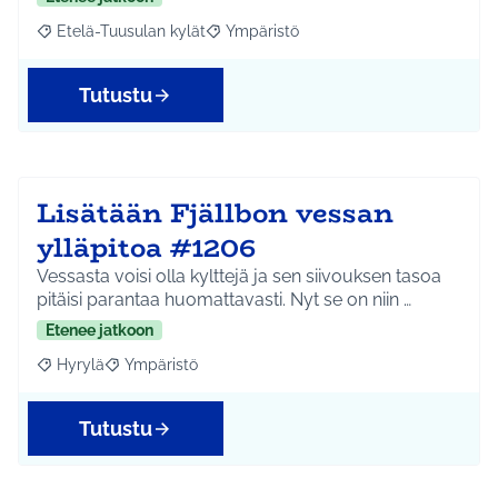
Etelä-Tuusulan kylät
Ympäristö
Rajaa tulokset aihepiirin mukaan: Etelä-Tuusulan kylät
Rajaa tulokset teeman mukaan: Ympäri
Tutustu
Lisätään Fjällbon vessan
ylläpitoa #1206
Vessasta voisi olla kylttejä ja sen siivouksen tasoa
pitäisi parantaa huomattavasti. Nyt se on niin …
Etenee jatkoon
Hyrylä
Ympäristö
Rajaa tulokset aihepiirin mukaan: Hyrylä
Rajaa tulokset teeman mukaan: Ympäristö
Tutustu