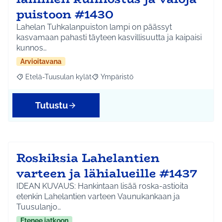
puistoon #1430
Lahelan Tuhkalanpuiston lampi on päässyt
kasvamaan pahasti täyteen kasvillisuutta ja kaipaisi
kunnos…
Arvioitavana
Etelä-Tuusulan kylät
Ympäristö
Rajaa tulokset aihepiirin mukaan: Etelä-Tuusulan kylät
Rajaa tulokset teeman mukaan: Ympäri
Tutustu
Roskiksia Lahelantien
varteen ja lähialueille #1437
IDEAN KUVAUS: Hankintaan lisää roska-astioita
etenkin Lahelantien varteen Vaunukankaan ja
Tuusulanjo…
Etenee jatkoon