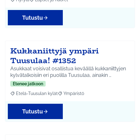
Rajaa tulokset aihepiirin mukaan: Hyrylä
Rajaa tulokset teeman mukaan: Lapset ja nuoret
Tutustu
Kukkaniittyjä ympäri
Tuusulaa! #1352
Asukkaat voisivat osallistua keväällä kukkaniittyjen
kylvätalkoisiin eri puolilla Tuusulaa, ainakin …
Etenee jatkoon
Etelä-Tuusulan kylät
Ympäristö
Rajaa tulokset aihepiirin mukaan: Etelä-Tuusulan kylät
Rajaa tulokset teeman mukaan: Ympäri
Tutustu