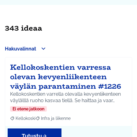
343 ideaa
Hakuvalinnat
Kellokoskentien varressa
olevan kevyenliikenteen
väylän parantaminen #1226
Kellokoskentien varrella olevalla kevyenliikenteen
väylälllä ruoho kasvaa tiellä. Se haittaa ja vaar…
Ei etene jatkoon
Kellokoski
Infra ja liikenne
Rajaa tulokset aihepiirin mukaan: Kellokoski
Rajaa tulokset teeman mukaan: Infra ja liikenne
Tutustu