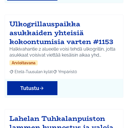
Ulkogrillauspaikka
asukkaiden yhteisiä
kokoontumisia varten #1153
Halkivahantie 2 alueelle voisi tehdä ulkogrillin, jotta
asukkaat voisivat viettää kesäisin aikaa yhd…
Arvioitavana
Etelä-Tuusulan kylät
Ympäristö
Rajaa tulokset aihepiirin mukaan: Etelä-Tuusulan kylät
Rajaa tulokset teeman mukaan: Ympäri
Tutustu
Lahelan Tuhkalanpuiston
lammen kunnostus ja valoja