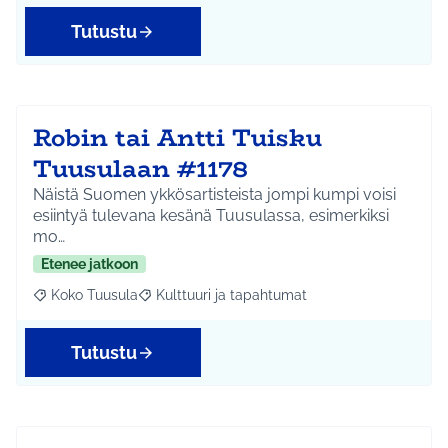
Tutustu
Robin tai Antti Tuisku
Tuusulaan #1178
Näistä Suomen ykkösartisteista jompi kumpi voisi
esiintyä tulevana kesänä Tuusulassa, esimerkiksi
mo…
Etenee jatkoon
Koko Tuusula
Kulttuuri ja tapahtumat
Rajaa tulokset aihepiirin mukaan: Koko Tuusula
Rajaa tulokset teeman mukaan: Kulttuuri ja ta
Tutustu