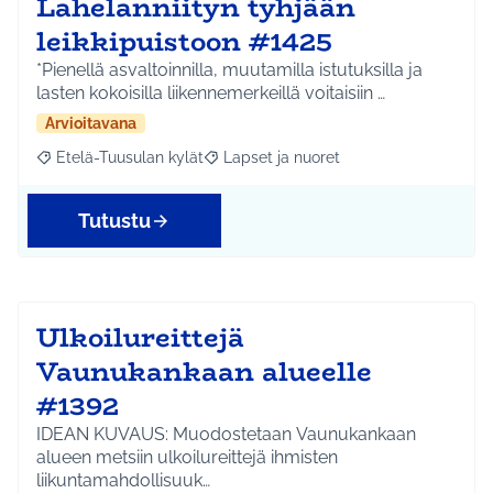
Lahelanniityn tyhjään
leikkipuistoon #1425
*Pienellä asvaltoinnilla, muutamilla istutuksilla ja
lasten kokoisilla liikennemerkeillä voitaisiin …
Arvioitavana
Etelä-Tuusulan kylät
Lapset ja nuoret
Rajaa tulokset aihepiirin mukaan: Etelä-Tuusulan kylät
Rajaa tulokset teeman mukaan: Lapset 
Tutustu
Ulkoilureittejä
Vaunukankaan alueelle
#1392
IDEAN KUVAUS: Muodostetaan Vaunukankaan
alueen metsiin ulkoilureittejä ihmisten
liikuntamahdollisuuk…