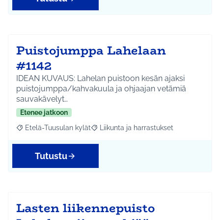
Puistojumppa Lahelaan
#1142
IDEAN KUVAUS: Lahelan puistoon kesän ajaksi
puistojumppa/kahvakuula ja ohjaajan vetämiä
sauvakävelyt…
Etenee jatkoon
Etelä-Tuusulan kylät
Liikunta ja harrastukset
Rajaa tulokset aihepiirin mukaan: Etelä-Tuusulan kylät
Rajaa tulokset teeman mukaan: Liikunta
Tutustu
Lasten liikennepuisto