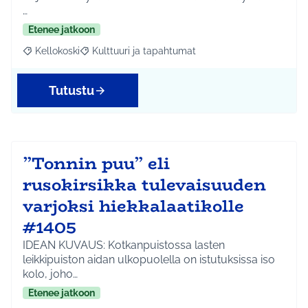
…
Etenee jatkoon
Kellokoski
Kulttuuri ja tapahtumat
Rajaa tulokset aihepiirin mukaan: Kellokoski
Rajaa tulokset teeman mukaan: Kulttuuri ja tapah
Tutustu
”Tonnin puu” eli
rusokirsikka tulevaisuuden
varjoksi hiekkalaatikolle
#1405
IDEAN KUVAUS: Kotkanpuistossa lasten
leikkipuiston aidan ulkopuolella on istutuksissa iso
kolo, joho…
Etenee jatkoon