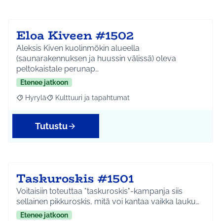
Eloa Kiveen #1502
Aleksis Kiven kuolinmökin alueella
(saunarakennuksen ja huussin välissä) oleva
peltokaistale perunap…
Etenee jatkoon
Hyrylä
Kulttuuri ja tapahtumat
Rajaa tulokset aihepiirin mukaan: Hyrylä
Rajaa tulokset teeman mukaan: Kulttuuri ja tapahtum
Tutustu
Taskuroskis #1501
Voitaisiin toteuttaa "taskuroskis"-kampanja siis
sellainen pikkuroskis, mitä voi kantaa vaikka lauku…
Etenee jatkoon