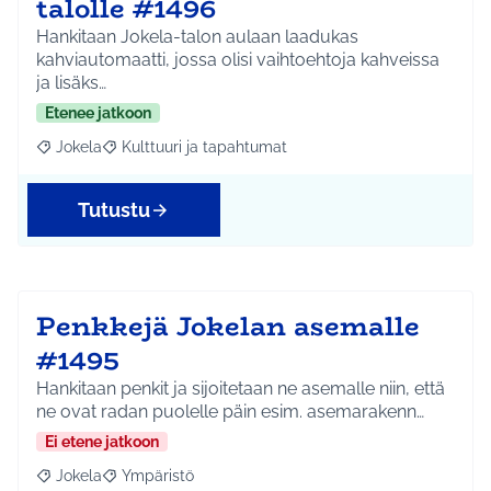
talolle #1496
Hankitaan Jokela-talon aulaan laadukas
kahviautomaatti, jossa olisi vaihtoehtoja kahveissa
ja lisäks…
Etenee jatkoon
Jokela
Kulttuuri ja tapahtumat
Rajaa tulokset aihepiirin mukaan: Jokela
Rajaa tulokset teeman mukaan: Kulttuuri ja tapahtum
Tutustu
Penkkejä Jokelan asemalle
#1495
Hankitaan penkit ja sijoitetaan ne asemalle niin, että
ne ovat radan puolelle päin esim. asemarakenn…
Ei etene jatkoon
Jokela
Ympäristö
Rajaa tulokset aihepiirin mukaan: Jokela
Rajaa tulokset teeman mukaan: Ympäristö