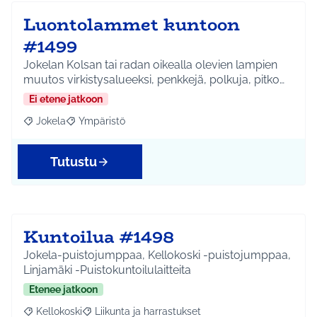
Luontolammet kuntoon
#1499
Jokelan Kolsan tai radan oikealla olevien lampien
muutos virkistysalueeksi, penkkejä, polkuja, pitko…
Ei etene jatkoon
Jokela
Ympäristö
Rajaa tulokset aihepiirin mukaan: Jokela
Rajaa tulokset teeman mukaan: Ympäristö
Tutustu
Kuntoilua #1498
Jokela-puistojumppaa, Kellokoski -puistojumppaa,
Linjamäki -Puistokuntoilulaitteita
Etenee jatkoon
Kellokoski
Liikunta ja harrastukset
Rajaa tulokset aihepiirin mukaan: Kellokoski
Rajaa tulokset teeman mukaan: Liikunta ja harrast