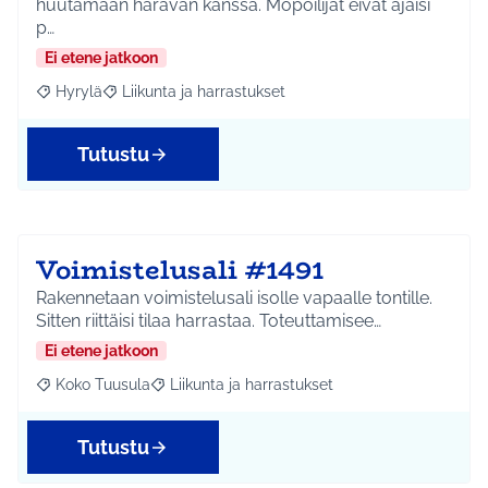
huutamaan haravan kanssa. Mopoilijat eivät ajaisi
p…
Ei etene jatkoon
Hyrylä
Liikunta ja harrastukset
Rajaa tulokset aihepiirin mukaan: Hyrylä
Rajaa tulokset teeman mukaan: Liikunta ja harrastuks
Tutustu
Voimistelusali #1491
Rakennetaan voimistelusali isolle vapaalle tontille.
Sitten riittäisi tilaa harrastaa. Toteuttamisee…
Ei etene jatkoon
Koko Tuusula
Liikunta ja harrastukset
Rajaa tulokset aihepiirin mukaan: Koko Tuusula
Rajaa tulokset teeman mukaan: Liikunta ja harr
Tutustu