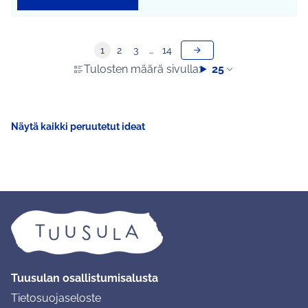
1
2
3
…
14
Tulosten määrä sivulla:
25
Näytä kaikki peruutetut ideat
Tuusulan osallistumisalusta
Tietosuojaseloste