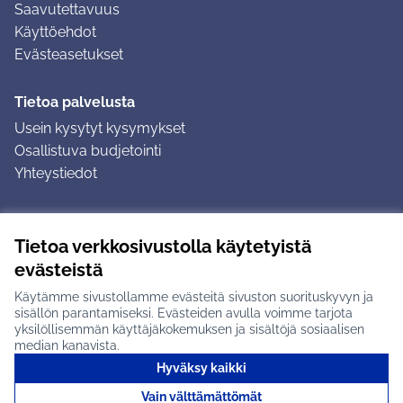
Saavutettavuus
Käyttöehdot
Evästeasetukset
Tietoa palvelusta
Usein kysytyt kysymykset
Osallistuva budjetointi
Yhteystiedot
Ohjeet
Tietoa verkkosivustolla käytetyistä
Ohjeet kirjautumiseen
evästeistä
Ohjeet kommentin jättämiseen
Käytämme sivustollamme evästeitä sivuston suorituskyvyn ja
sisällön parantamiseksi. Evästeiden avulla voimme tarjota
yksilöllisemmän käyttäjäkokemuksen ja sisältöjä sosiaalisen
median kanavista.
Hyväksy kaikki
Tuusulan osallistumisalusta X-palvelussa
Tuusula
Vain välttämättömät