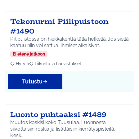
Tekonurmi Piilipuistoon
#1490
Piilipuistossa on hiekkakenttä tällä hetkellä. Jos siellä
kaatuu niin voi sattua. Ihmiset alkaisivat…
Ei etene jatkoon
Hyrylä
Liikunta ja harrastukset
Rajaa tulokset aihepiirin mukaan: Hyrylä
Rajaa tulokset teeman mukaan: Liikunta ja harrastuks
Tutustu
Luonto puhtaaksi #1489
Muutos koskisi koko Tuusulaa. Luonnosta
siivottaisiin roskia ja lisättäisiin kierrätyspisteitä.
Kesk…