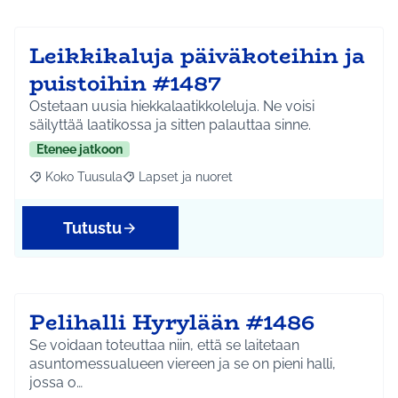
Leikkikaluja päiväkoteihin ja
puistoihin #1487
Ostetaan uusia hiekkalaatikkoleluja. Ne voisi
säilyttää laatikossa ja sitten palauttaa sinne.
Etenee jatkoon
Koko Tuusula
Lapset ja nuoret
Rajaa tulokset aihepiirin mukaan: Koko Tuusula
Rajaa tulokset teeman mukaan: Lapset ja nuor
Tutustu
Pelihalli Hyrylään #1486
Se voidaan toteuttaa niin, että se laitetaan
asuntomessualueen viereen ja se on pieni halli,
jossa o…