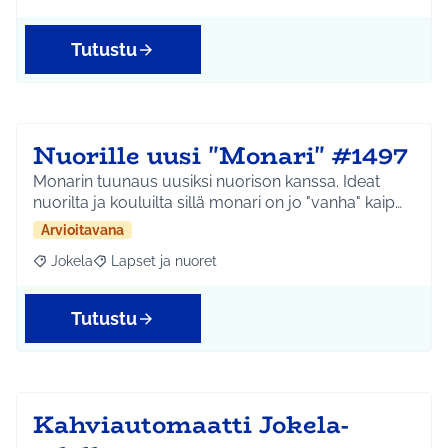
Tutustu
Nuorille uusi "Monari" #1497
Monarin tuunaus uusiksi nuorison kanssa. Ideat
nuorilta ja kouluilta sillä monari on jo "vanha" kaip…
Arvioitavana
Jokela
Lapset ja nuoret
Rajaa tulokset aihepiirin mukaan: Jokela
Rajaa tulokset teeman mukaan: Lapset ja nuoret
Tutustu
Kahviautomaatti Jokela-