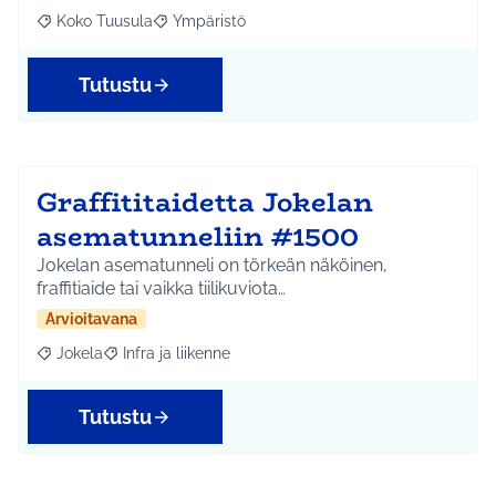
Koko Tuusula
Ympäristö
Rajaa tulokset aihepiirin mukaan: Koko Tuusula
Rajaa tulokset teeman mukaan: Ympäristö
Tutustu
Graffititaidetta Jokelan
asematunneliin #1500
Jokelan asematunneli on törkeän näköinen,
fraffitiaide tai vaikka tiilikuviota…
Arvioitavana
Jokela
Infra ja liikenne
Rajaa tulokset aihepiirin mukaan: Jokela
Rajaa tulokset teeman mukaan: Infra ja liikenne
Tutustu