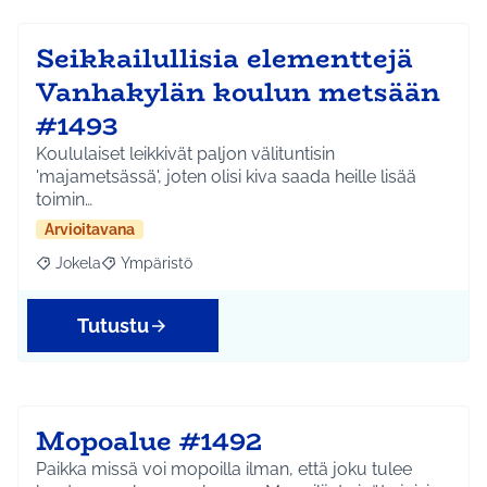
Seikkailullisia elementtejä
Vanhakylän koulun metsään
#1493
Koululaiset leikkivät paljon välituntisin
'majametsässä', joten olisi kiva saada heille lisää
toimin…
Arvioitavana
Jokela
Ympäristö
Rajaa tulokset aihepiirin mukaan: Jokela
Rajaa tulokset teeman mukaan: Ympäristö
Tutustu
Mopoalue #1492
Paikka missä voi mopoilla ilman, että joku tulee