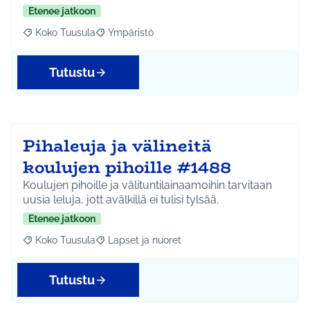
Etenee jatkoon
Koko Tuusula
Ympäristö
Rajaa tulokset aihepiirin mukaan: Koko Tuusula
Rajaa tulokset teeman mukaan: Ympäristö
Tutustu
Pihaleuja ja välineitä
koulujen pihoille #1488
Koulujen pihoille ja välituntilainaamoihin tarvitaan
uusia leluja, jott avälkillä ei tulisi tylsää.
Etenee jatkoon
Koko Tuusula
Lapset ja nuoret
Rajaa tulokset aihepiirin mukaan: Koko Tuusula
Rajaa tulokset teeman mukaan: Lapset ja nuor
Tutustu