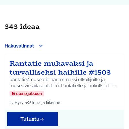
343 ideaa
Hakuvalinnat
Rantatie mukavaksi ja
turvalliseksi kaikille #1503
Rantatie/museotie paremmaksi ulkoilijoille ja
museovieraita ajatellen. Rantatielle jalankulkijoille …
Ei etene jatkoon
Hyrylä
Infra ja liikenne
Rajaa tulokset aihepiirin mukaan: Hyrylä
Rajaa tulokset teeman mukaan: Infra ja liikenne
Tutustu