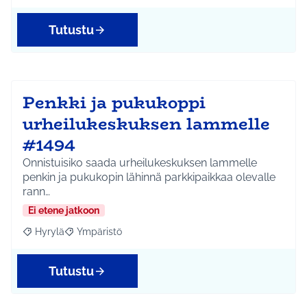
Tutustu
Penkki ja pukukoppi
urheilukeskuksen lammelle
#1494
Onnistuisiko saada urheilukeskuksen lammelle
penkin ja pukukopin lähinnä parkkipaikkaa olevalle
rann…
Ei etene jatkoon
Hyrylä
Ympäristö
Rajaa tulokset aihepiirin mukaan: Hyrylä
Rajaa tulokset teeman mukaan: Ympäristö
Tutustu