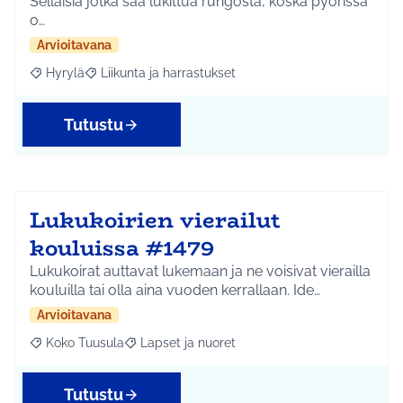
Sellaisia jotka saa lukittua rungosta, koska pyörissä
o…
Arvioitavana
Hyrylä
Liikunta ja harrastukset
Rajaa tulokset aihepiirin mukaan: Hyrylä
Rajaa tulokset teeman mukaan: Liikunta ja harrastuks
Tutustu
Lukukoirien vierailut
kouluissa #1479
Lukukoirat auttavat lukemaan ja ne voisivat vierailla
kouluilla tai olla aina vuoden kerrallaan. Ide…
Arvioitavana
Koko Tuusula
Lapset ja nuoret
Rajaa tulokset aihepiirin mukaan: Koko Tuusula
Rajaa tulokset teeman mukaan: Lapset ja nuor
Tutustu