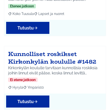
Etenee jatkoon
Koko Tuusula
Lapset ja nuoret
Rajaa tulokset aihepiirin mukaan: Koko Tuusula
Rajaa tulokset teeman mukaan: Lapset ja nuor
Tutustu
Kunnolliset roskikset
Kirkonkylän koululle #1482
Kirkonkylän koululle tarvitaan kunnollisia roskiksia
joihin linnut eivät pääse, koska linnut levittä…
Ei etene jatkoon
Hyrylä
Ympäristö
Rajaa tulokset aihepiirin mukaan: Hyrylä
Rajaa tulokset teeman mukaan: Ympäristö
Tutustu