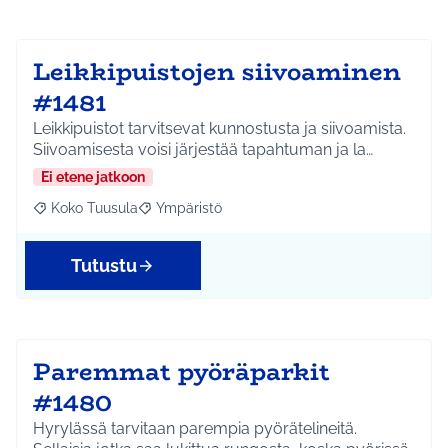
Leikkipuistojen siivoaminen
#1481
Leikkipuistot tarvitsevat kunnostusta ja siivoamista.
Siivoamisesta voisi järjestää tapahtuman ja la…
Ei etene jatkoon
Koko Tuusula
Ympäristö
Rajaa tulokset aihepiirin mukaan: Koko Tuusula
Rajaa tulokset teeman mukaan: Ympäristö
Tutustu
Paremmat pyöräparkit
#1480
Hyrylässä tarvitaan parempia pyörätelineitä.