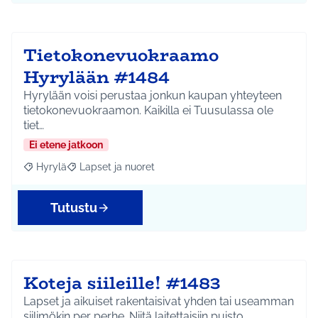
Tietokonevuokraamo
Hyrylään #1484
Hyrylään voisi perustaa jonkun kaupan yhteyteen
tietokonevuokraamon. Kaikilla ei Tuusulassa ole
tiet…
Ei etene jatkoon
Hyrylä
Lapset ja nuoret
Rajaa tulokset aihepiirin mukaan: Hyrylä
Rajaa tulokset teeman mukaan: Lapset ja nuoret
Tutustu
Koteja siileille! #1483
Lapset ja aikuiset rakentaisivat yhden tai useamman
siilimökin per perhe. Niitä laitettaisiin puisto…