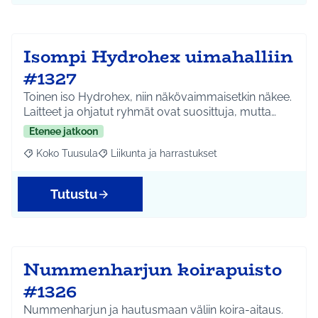
Isompi Hydrohex uimahalliin
#1327
Toinen iso Hydrohex, niin näkövaimmaisetkin näkee.
Laitteet ja ohjatut ryhmät ovat suosittuja, mutta…
Etenee jatkoon
Koko Tuusula
Liikunta ja harrastukset
Rajaa tulokset aihepiirin mukaan: Koko Tuusula
Rajaa tulokset teeman mukaan: Liikunta ja harr
Tutustu
Nummenharjun koirapuisto
#1326
Nummenharjun ja hautusmaan väliin koira-aitaus.