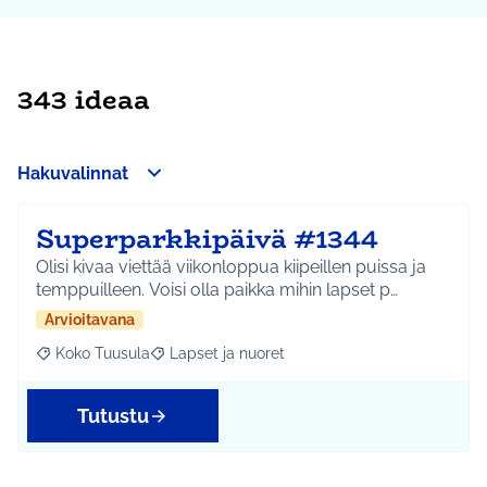
343 ideaa
Hakuvalinnat
Superparkkipäivä #1344
Olisi kivaa viettää viikonloppua kiipeillen puissa ja
temppuilleen. Voisi olla paikka mihin lapset p…
Arvioitavana
Koko Tuusula
Lapset ja nuoret
Rajaa tulokset aihepiirin mukaan: Koko Tuusula
Rajaa tulokset teeman mukaan: Lapset ja nuor
Tutustu