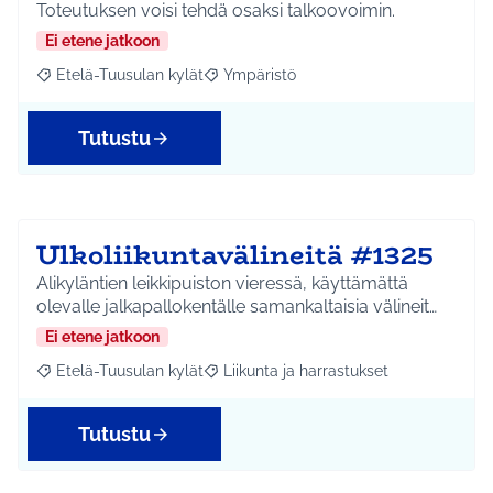
Toteutuksen voisi tehdä osaksi talkoovoimin.
Ei etene jatkoon
Etelä-Tuusulan kylät
Ympäristö
Rajaa tulokset aihepiirin mukaan: Etelä-Tuusulan kylät
Rajaa tulokset teeman mukaan: Ympäri
Tutustu
Ulkoliikuntavälineitä #1325
Alikyläntien leikkipuiston vieressä, käyttämättä
olevalle jalkapallokentälle samankaltaisia välineit…
Ei etene jatkoon
Etelä-Tuusulan kylät
Liikunta ja harrastukset
Rajaa tulokset aihepiirin mukaan: Etelä-Tuusulan kylät
Rajaa tulokset teeman mukaan: Liikunta
Tutustu