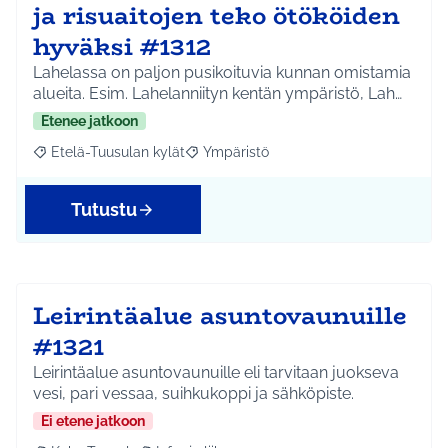
ja risuaitojen teko ötököiden
hyväksi #1312
Lahelassa on paljon pusikoituvia kunnan omistamia
alueita. Esim. Lahelanniityn kentän ympäristö, Lah…
Etenee jatkoon
Etelä-Tuusulan kylät
Ympäristö
Rajaa tulokset aihepiirin mukaan: Etelä-Tuusulan kylät
Rajaa tulokset teeman mukaan: Ympäri
Tutustu
Leirintäalue asuntovaunuille
#1321
Leirintäalue asuntovaunuille eli tarvitaan juokseva
vesi, pari vessaa, suihkukoppi ja sähköpiste.
Ei etene jatkoon