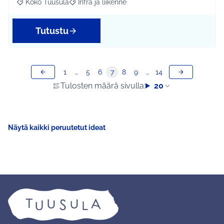
Koko Tuusula
Infra ja liikenne
Rajaa tulokset aihepiirin mukaan: Koko Tuusula
Rajaa tulokset teeman mukaan: Infra ja liikenne
Tutustu
1
…
5
6
7
8
9
…
14
Tulosten määrä sivulla:
20
Näytä kaikki peruutetut ideat