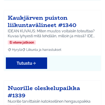
Kaukjärven puiston
liikuntavälineet #1340
IDEAN KUVAUS: Miten muutos voitaisiin toteuttaa?
Kuvaa lyhyesti mitä tehdään, milloin ja missä? IDE…
Ei etene jatkoon
Hyrylä
Liikunta ja harrastukset
Rajaa tulokset aihepiirin mukaan: Hyrylä
Rajaa tulokset teeman mukaan: Liikunta ja harrastuks
Tutustu
Nuorille oleskelupaikka
#1339
Nuorille tarvittaisiin katoksellinen hengauspaikka