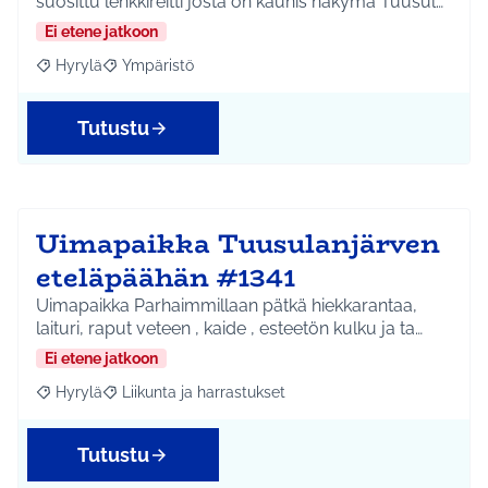
suosittu lenkkireitti josta on kaunis näkymä Tuusul…
Ei etene jatkoon
Hyrylä
Ympäristö
Rajaa tulokset aihepiirin mukaan: Hyrylä
Rajaa tulokset teeman mukaan: Ympäristö
Tutustu
Uimapaikka Tuusulanjärven
eteläpäähän #1341
Uimapaikka Parhaimmillaan pätkä hiekkarantaa,
laituri, raput veteen , kaide , esteetön kulku ja ta…
Ei etene jatkoon
Hyrylä
Liikunta ja harrastukset
Rajaa tulokset aihepiirin mukaan: Hyrylä
Rajaa tulokset teeman mukaan: Liikunta ja harrastuks
Tutustu