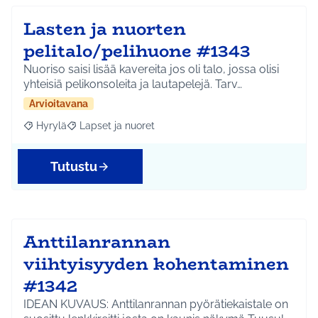
Lasten ja nuorten
pelitalo/pelihuone #1343
Nuoriso saisi lisää kavereita jos oli talo, jossa olisi
yhteisiä pelikonsoleita ja lautapelejä. Tarv…
Arvioitavana
Hyrylä
Lapset ja nuoret
Rajaa tulokset aihepiirin mukaan: Hyrylä
Rajaa tulokset teeman mukaan: Lapset ja nuoret
Tutustu
Anttilanrannan
viihtyisyyden kohentaminen
#1342
IDEAN KUVAUS: Anttilanrannan pyörätiekaistale on