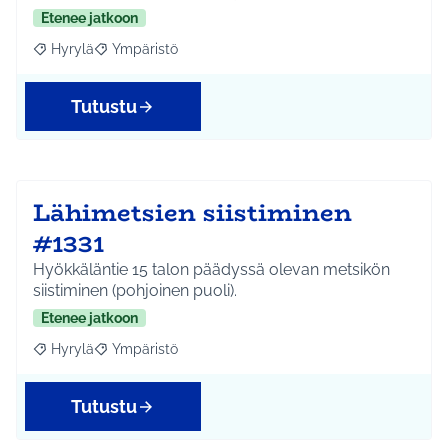
Etenee jatkoon
Hyrylä
Ympäristö
Rajaa tulokset aihepiirin mukaan: Hyrylä
Rajaa tulokset teeman mukaan: Ympäristö
Tutustu
Lähimetsien siistiminen
#1331
Hyökkäläntie 15 talon päädyssä olevan metsikön
siistiminen (pohjoinen puoli).
Etenee jatkoon
Hyrylä
Ympäristö
Rajaa tulokset aihepiirin mukaan: Hyrylä
Rajaa tulokset teeman mukaan: Ympäristö
Tutustu