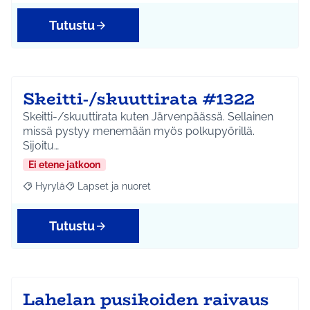
Tutustu
Skeitti-/skuuttirata #1322
Skeitti-/skuuttirata kuten Järvenpäässä. Sellainen
missä pystyy menemään myös polkupyörillä.
Sijoitu…
Ei etene jatkoon
Hyrylä
Lapset ja nuoret
Rajaa tulokset aihepiirin mukaan: Hyrylä
Rajaa tulokset teeman mukaan: Lapset ja nuoret
Tutustu
Lahelan pusikoiden raivaus