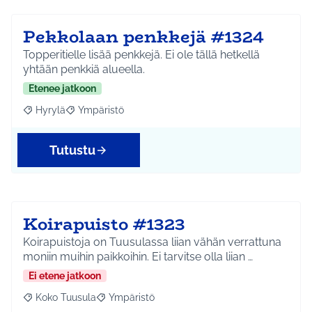
Pekkolaan penkkejä #1324
Topperitielle lisää penkkejä. Ei ole tällä hetkellä
yhtään penkkiä alueella.
Etenee jatkoon
Hyrylä
Ympäristö
Rajaa tulokset aihepiirin mukaan: Hyrylä
Rajaa tulokset teeman mukaan: Ympäristö
Tutustu
Koirapuisto #1323
Koirapuistoja on Tuusulassa liian vähän verrattuna
moniin muihin paikkoihin. Ei tarvitse olla liian …
Ei etene jatkoon
Koko Tuusula
Ympäristö
Rajaa tulokset aihepiirin mukaan: Koko Tuusula
Rajaa tulokset teeman mukaan: Ympäristö