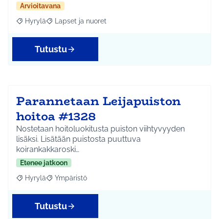
Arvioitavana
Hyrylä
Lapset ja nuoret
Rajaa tulokset aihepiirin mukaan: Hyrylä
Rajaa tulokset teeman mukaan: Lapset ja nuoret
Tutustu
Parannetaan Leijapuiston
hoitoa #1328
Nostetaan hoitoluokitusta puiston viihtyvyyden
lisäksi. Lisätään puistosta puuttuva
koirankakkaroski…
Etenee jatkoon
Hyrylä
Ympäristö
Rajaa tulokset aihepiirin mukaan: Hyrylä
Rajaa tulokset teeman mukaan: Ympäristö
Tutustu