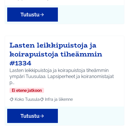
Rajaa tulokset aihepiirin mukaan: Hyrylä
Rajaa tulokset teeman mukaan: Liikunta ja harrastuks
Tutustu
Lasten leikkipuistoja ja
koirapuistoja tiheämmin
#1334
Lasten leikkipuistoja ja koirapuistoja tiheämmin
ympäri Tuusulaa. Lapsiperheet ja koiranomistajat
p…
Ei etene jatkoon
Koko Tuusula
Infra ja liikenne
Rajaa tulokset aihepiirin mukaan: Koko Tuusula
Rajaa tulokset teeman mukaan: Infra ja liikenne
Tutustu