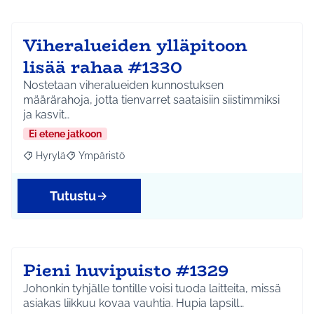
Viheralueiden ylläpitoon
lisää rahaa #1330
Nostetaan viheralueiden kunnostuksen
määrärahoja, jotta tienvarret saataisiin siistimmiksi
ja kasvit…
Ei etene jatkoon
Hyrylä
Ympäristö
Rajaa tulokset aihepiirin mukaan: Hyrylä
Rajaa tulokset teeman mukaan: Ympäristö
Tutustu
Pieni huvipuisto #1329
Johonkin tyhjälle tontille voisi tuoda laitteita, missä
asiakas liikkuu kovaa vauhtia. Hupia lapsill…