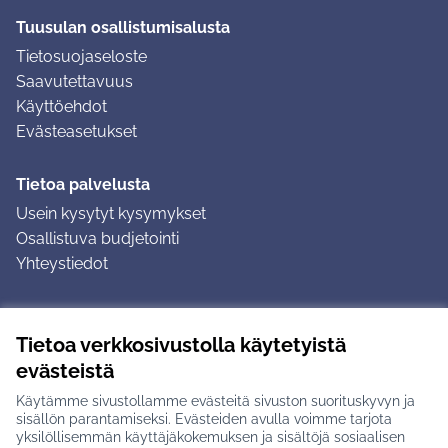
Tuusulan osallistumisalusta
Tietosuojaseloste
Saavutettavuus
Käyttöehdot
Evästeasetukset
Tietoa palvelusta
Usein kysytyt kysymykset
Osallistuva budjetointi
Yhteystiedot
Ohjeet
Tietoa verkkosivustolla käytetyistä
Ohjeet kirjautumiseen
evästeistä
Ohjeet kommentin jättämiseen
Käytämme sivustollamme evästeitä sivuston suorituskyvyn ja
sisällön parantamiseksi. Evästeiden avulla voimme tarjota
yksilöllisemmän käyttäjäkokemuksen ja sisältöjä sosiaalisen