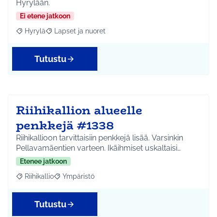
Hyrylään.
Ei etene jatkoon
Hyrylä
Lapset ja nuoret
Rajaa tulokset aihepiirin mukaan: Hyrylä
Rajaa tulokset teeman mukaan: Lapset ja nuoret
Tutustu
Riihikallion alueelle
penkkejä #1338
Riihikallioon tarvittaisiin penkkejä lisää. Varsinkin
Pellavamäentien varteen. Ikäihmiset uskaltaisi…
Etenee jatkoon
Riihikallio
Ympäristö
Rajaa tulokset aihepiirin mukaan: Riihikallio
Rajaa tulokset teeman mukaan: Ympäristö
Tutustu