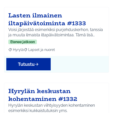
Lasten ilmainen
iltapäivätoiminta #1333
Voisi järjestää esimerkiksi purjehduskerhon, tanssia
ja muuta ilmaista iltapäivätoimintaa. Tämä lisä…
Etenee jatkoon
Hyrylä
Lapset ja nuoret
Rajaa tulokset aihepiirin mukaan: Hyrylä
Rajaa tulokset teeman mukaan: Lapset ja nuoret
Tutustu
Hyrylän keskustan
kohentaminen #1332
Hyrylän keskustan viihtyisyyden kohentaminen
esimerkiksi kukkaistutuksin yms.