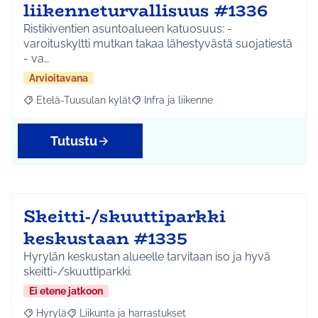
liikenneturvallisuus #1336
Ristikiventien asuntoalueen katuosuus: -
varoituskyltti mutkan takaa lähestyvästä suojatiestä
- va…
Arvioitavana
Etelä-Tuusulan kylät
Infra ja liikenne
Rajaa tulokset aihepiirin mukaan: Etelä-Tuusulan kylät
Rajaa tulokset teeman mukaan: Infra ja 
Tutustu
Skeitti-/skuuttiparkki
keskustaan #1335
Hyrylän keskustan alueelle tarvitaan iso ja hyvä
skeitti-/skuuttiparkki.
Ei etene jatkoon
Hyrylä
Liikunta ja harrastukset