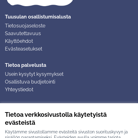
Tuusulan osallistumisalusta
Tietosuojaseloste
Saavutettavuus
Käyttöehdot
Evästeasetukset
Tietoa palvelusta
Usein kysytyt kysymykset
Osallistuva budjetointi
Yhteystiedot
Ohjeet
Tietoa verkkosivustolla käytetyistä
Ohjeet kirjautumiseen
evästeistä
Ohjeet kommentin jättämiseen
Käytämme sivustollamme evästeitä sivuston suorituskyvyn ja
sisällön parantamiseksi. Evästeiden avulla voimme tarjota