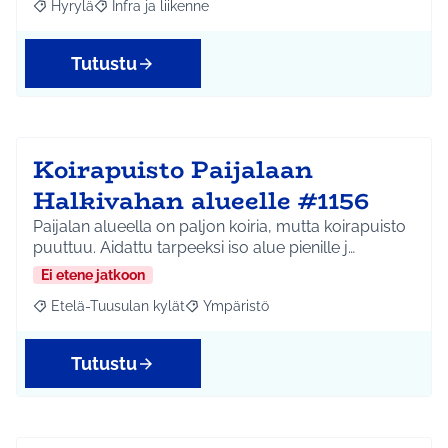
Hyrylä
Infra ja liikenne
Rajaa tulokset aihepiirin mukaan: Hyrylä
Rajaa tulokset teeman mukaan: Infra ja liikenne
Tutustu
Koirapuisto Paijalaan
Halkivahan alueelle #1156
Paijalan alueella on paljon koiria, mutta koirapuisto
puuttuu. Aidattu tarpeeksi iso alue pienille j…
Ei etene jatkoon
Etelä-Tuusulan kylät
Ympäristö
Rajaa tulokset aihepiirin mukaan: Etelä-Tuusulan kylät
Rajaa tulokset teeman mukaan: Ympäri
Tutustu