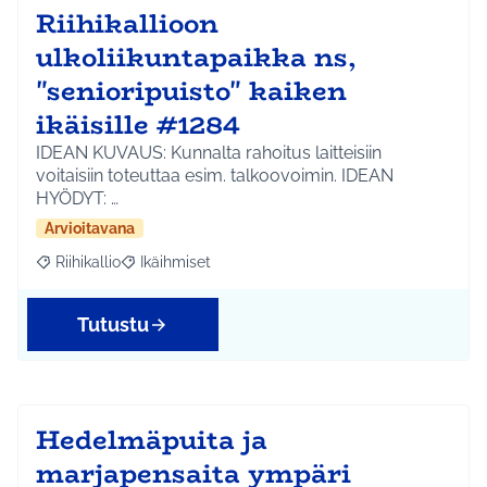
Riihikallioon
ulkoliikuntapaikka ns,
"senioripuisto" kaiken
ikäisille #1284
IDEAN KUVAUS: Kunnalta rahoitus laitteisiin
voitaisiin toteuttaa esim. talkoovoimin. IDEAN
HYÖDYT: …
Arvioitavana
Riihikallio
Ikäihmiset
Rajaa tulokset aihepiirin mukaan: Riihikallio
Rajaa tulokset teeman mukaan: Ikäihmiset
Tutustu
Hedelmäpuita ja
marjapensaita ympäri