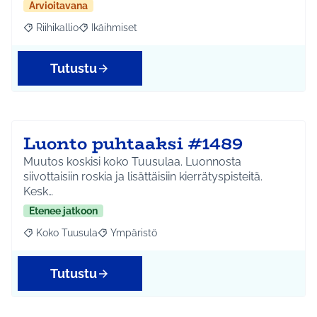
Arvioitavana
Riihikallio
Ikäihmiset
Rajaa tulokset aihepiirin mukaan: Riihikallio
Rajaa tulokset teeman mukaan: Ikäihmiset
Tutustu
Luonto puhtaaksi #1489
Muutos koskisi koko Tuusulaa. Luonnosta
siivottaisiin roskia ja lisättäisiin kierrätyspisteitä.
Kesk…
Etenee jatkoon
Koko Tuusula
Ympäristö
Rajaa tulokset aihepiirin mukaan: Koko Tuusula
Rajaa tulokset teeman mukaan: Ympäristö
Tutustu