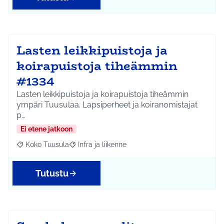
Lasten leikkipuistoja ja
koirapuistoja tiheämmin
#1334
Lasten leikkipuistoja ja koirapuistoja tiheämmin
ympäri Tuusulaa. Lapsiperheet ja koiranomistajat
p…
Ei etene jatkoon
Koko Tuusula
Infra ja liikenne
Rajaa tulokset aihepiirin mukaan: Koko Tuusula
Rajaa tulokset teeman mukaan: Infra ja liikenne
Tutustu