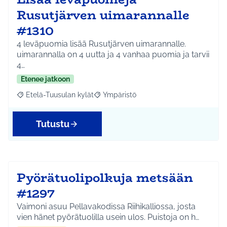
Rusutjärven uimarannalle
#1310
4 leväpuomia lisää Rusutjärven uimarannalle.
uimarannalla on 4 uutta ja 4 vanhaa puomia ja tarvii
4…
Etenee jatkoon
Etelä-Tuusulan kylät
Ympäristö
Rajaa tulokset aihepiirin mukaan: Etelä-Tuusulan kylät
Rajaa tulokset teeman mukaan: Ympäri
Tutustu
Pyörätuolipolkuja metsään
#1297
Vaimoni asuu Pellavakodissa Riihikalliossa, josta
vien hänet pyörätuolilla usein ulos. Puistoja on h…