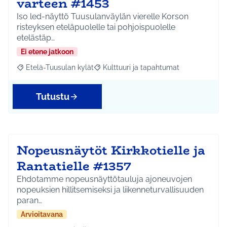
varteen #1453
Iso led-näyttö Tuusulanväylän vierelle Korson
risteyksen eteläpuolelle tai pohjoispuolelle
etelästäp…
Ei etene jatkoon
Etelä-Tuusulan kylät
Kulttuuri ja tapahtumat
Rajaa tulokset aihepiirin mukaan: Etelä-Tuusulan kylät
Rajaa tulokset teeman mukaan: Kulttuur
Tutustu
Nopeusnäytöt Kirkkotielle ja
Rantatielle #1357
Ehdotamme nopeusnäyttötauluja ajoneuvojen
nopeuksien hillitsemiseksi ja liikenneturvallisuuden
paran…
Arvioitavana