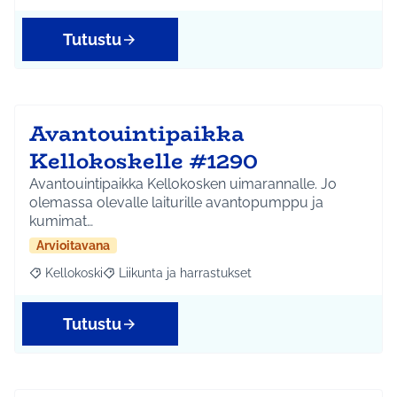
Tutustu
Avantouintipaikka
Kellokoskelle #1290
Avantouintipaikka Kellokosken uimarannalle. Jo
olemassa olevalle laiturille avantopumppu ja
kumimat…
Arvioitavana
Kellokoski
Liikunta ja harrastukset
Rajaa tulokset aihepiirin mukaan: Kellokoski
Rajaa tulokset teeman mukaan: Liikunta ja harrast
Tutustu