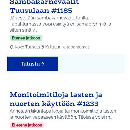
Sambakarnevaalit
Tuusulaan #1185
Järjestetään sambakarnevaalit torilla.
Tapahtumassa voisi esiintyä eri samabryhmiä ja
sitten siinä v…
Etenee jatkoon
Koko Tuusula
Kulttuuri ja tapahtumat
Rajaa tulokset aihepiirin mukaan: Koko Tuusula
Rajaa tulokset teeman mukaan: Kulttuuri ja ta
Tutustu
Monitoimitiloja lasten ja
nuorten käyttöön #1233
Annetaan liikuntapaikkoja tai monitoimitiloja lasten
ja nuorten vapaaseen käyttöön. Tiloissa voisi m…
Ei etene jatkoon