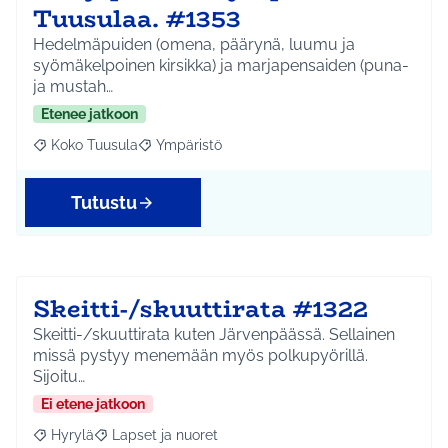
Tuusulaa. #1353
Hedelmäpuiden (omena, päärynä, luumu ja
syömäkelpoinen kirsikka) ja marjapensaiden (puna-
ja mustah…
Etenee jatkoon
Koko Tuusula
Ympäristö
Rajaa tulokset aihepiirin mukaan: Koko Tuusula
Rajaa tulokset teeman mukaan: Ympäristö
Tutustu
Skeitti-/skuuttirata #1322
Skeitti-/skuuttirata kuten Järvenpäässä. Sellainen
missä pystyy menemään myös polkupyörillä.
Sijoitu…
Ei etene jatkoon
Hyrylä
Lapset ja nuoret
Rajaa tulokset aihepiirin mukaan: Hyrylä
Rajaa tulokset teeman mukaan: Lapset ja nuoret