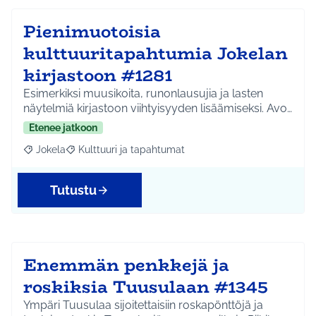
Pienimuotoisia
kulttuuritapahtumia Jokelan
kirjastoon #1281
Esimerkiksi muusikoita, runonlausujia ja lasten
näytelmiä kirjastoon viihtyisyyden lisäämiseksi. Avo…
Etenee jatkoon
Jokela
Kulttuuri ja tapahtumat
Rajaa tulokset aihepiirin mukaan: Jokela
Rajaa tulokset teeman mukaan: Kulttuuri ja tapahtum
Tutustu
Enemmän penkkejä ja
roskiksia Tuusulaan #1345
Ympäri Tuusulaa sijoitettaisiin roskapönttöjä ja