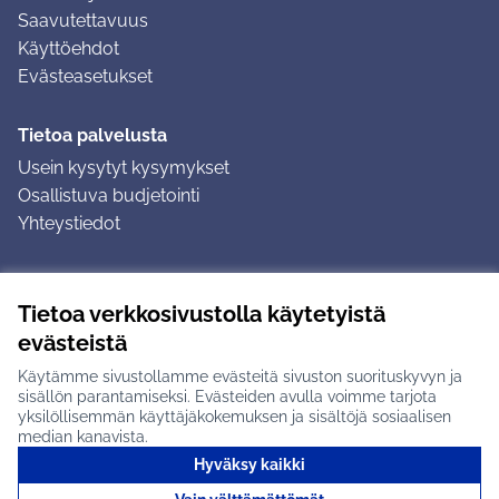
Saavutettavuus
Käyttöehdot
Evästeasetukset
Tietoa palvelusta
Usein kysytyt kysymykset
Osallistuva budjetointi
Yhteystiedot
Ohjeet
Tietoa verkkosivustolla käytetyistä
Ohjeet kirjautumiseen
evästeistä
Ohjeet kommentin jättämiseen
Käytämme sivustollamme evästeitä sivuston suorituskyvyn ja
sisällön parantamiseksi. Evästeiden avulla voimme tarjota
yksilöllisemmän käyttäjäkokemuksen ja sisältöjä sosiaalisen
median kanavista.
Hyväksy kaikki
Tuusulan osallistumisalusta X-palvelussa
Tuusula