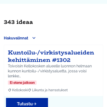
343 ideaa
Hakuvalinnat
Kuntoilu-/virkistysalueiden
kehittäminen #1302
Toivoisin Kellokosken alueelle luonnon helmaan
kunnon kuntoilu-/virkistysaluetta, jossa voisi
lenkke…
Ei etene jatkoon
Kellokoski
Liikunta ja harrastukset
Rajaa tulokset aihepiirin mukaan: Kellokoski
Rajaa tulokset teeman mukaan: Liikunta ja harrast
Tutustu