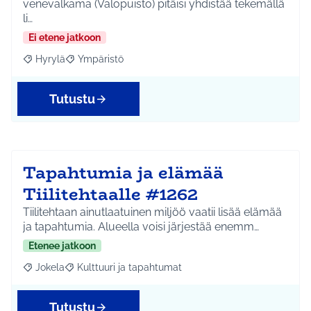
venevalkama (Valopuisto) pitäisi yhdistää tekemällä
li…
Ei etene jatkoon
Hyrylä
Ympäristö
Rajaa tulokset aihepiirin mukaan: Hyrylä
Rajaa tulokset teeman mukaan: Ympäristö
Tutustu
Tapahtumia ja elämää
Tiilitehtaalle #1262
Tiilitehtaan ainutlaatuinen miljöö vaatii lisää elämää
ja tapahtumia. Alueella voisi järjestää enemm…
Etenee jatkoon
Jokela
Kulttuuri ja tapahtumat
Rajaa tulokset aihepiirin mukaan: Jokela
Rajaa tulokset teeman mukaan: Kulttuuri ja tapahtum
Tutustu