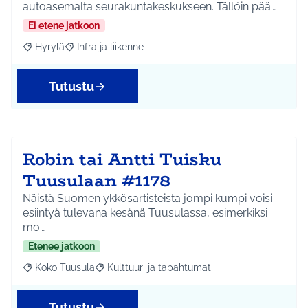
autoasemalta seurakuntakeskukseen. Tällöin pää…
Ei etene jatkoon
Hyrylä
Infra ja liikenne
Rajaa tulokset aihepiirin mukaan: Hyrylä
Rajaa tulokset teeman mukaan: Infra ja liikenne
Tutustu
Robin tai Antti Tuisku
Tuusulaan #1178
Näistä Suomen ykkösartisteista jompi kumpi voisi
esiintyä tulevana kesänä Tuusulassa, esimerkiksi
mo…
Etenee jatkoon
Koko Tuusula
Kulttuuri ja tapahtumat
Rajaa tulokset aihepiirin mukaan: Koko Tuusula
Rajaa tulokset teeman mukaan: Kulttuuri ja ta
Tutustu