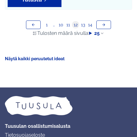
1
…
10
11
12
13
14
Tulosten määrä sivulla:
25
Näytä kaikki peruutetut ideat
Tuusulan osallistumisalusta
Tietosuojaseloste