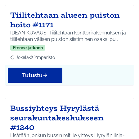
Tiilitehtaan alueen puiston
hoito #1171
IDEAN KUVAUS: Tiilitehtaan konttorirakennuksen ja
tiilitehtaan välisen puiston siistiminen osaksi pu…
Etenee jatkoon
Jokela
Ympäristö
Rajaa tulokset aihepiirin mukaan: Jokela
Rajaa tulokset teeman mukaan: Ympäristö
Tutustu
Bussiyhteys Hyrylästä
seurakuntakeskukseen
#1240
Lisätään jonkun bussin reitille yhteys Hyrylän linja-