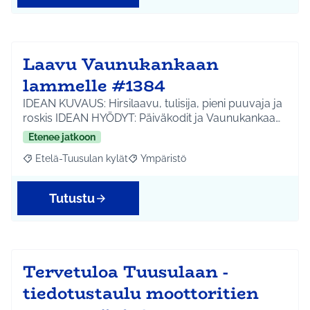
Laavu Vaunukankaan
lammelle #1384
IDEAN KUVAUS: Hirsilaavu, tulisija, pieni puuvaja ja
roskis IDEAN HYÖDYT: Päiväkodit ja Vaunukankaa…
Etenee jatkoon
Etelä-Tuusulan kylät
Ympäristö
Rajaa tulokset aihepiirin mukaan: Etelä-Tuusulan kylät
Rajaa tulokset teeman mukaan: Ympäri
Tutustu
Tervetuloa Tuusulaan -
tiedotustaulu moottoritien