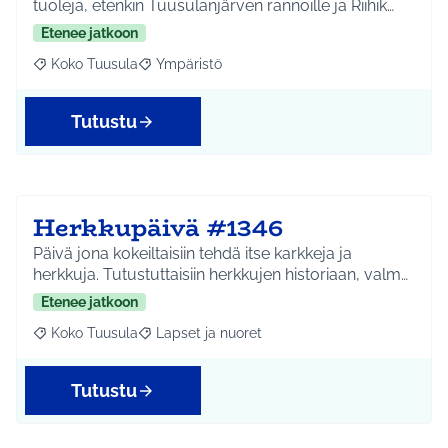
tuoleja, etenkin Tuusulanjärven rannoille ja Riihik…
Etenee jatkoon
Koko Tuusula
Ympäristö
Rajaa tulokset aihepiirin mukaan: Koko Tuusula
Rajaa tulokset teeman mukaan: Ympäristö
Tutustu
Herkkupäivä #1346
Päivä jona kokeiltaisiin tehdä itse karkkeja ja
herkkuja. Tutustuttaisiin herkkujen historiaan, valm…
Etenee jatkoon
Koko Tuusula
Lapset ja nuoret
Rajaa tulokset aihepiirin mukaan: Koko Tuusula
Rajaa tulokset teeman mukaan: Lapset ja nuor
Tutustu