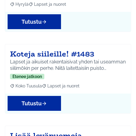
Hyrylä
Lapset ja nuoret
Rajaa tulokset aihepiirin mukaan: Hyrylä
Rajaa tulokset teeman mukaan: Lapset ja nuoret
Tutustu
Koteja siileille! #1483
Lapset ja aikuiset rakentaisivat yhden tai useamman
siilimökin per perhe. Niitä laitettaisiin puisto…
Etenee jatkoon
Koko Tuusula
Lapset ja nuoret
Rajaa tulokset aihepiirin mukaan: Koko Tuusula
Rajaa tulokset teeman mukaan: Lapset ja nuor
Tutustu
Lisää leväpuomeja