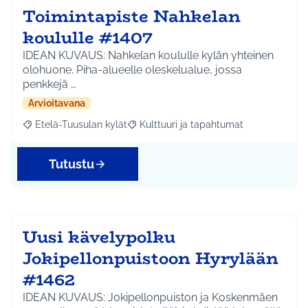
Toimintapiste Nahkelan
koululle #1407
IDEAN KUVAUS: Nahkelan koululle kylän yhteinen
olohuone. Piha-alueelle oleskelualue, jossa
penkkejä …
Arvioitavana
Etelä-Tuusulan kylät
Kulttuuri ja tapahtumat
Rajaa tulokset aihepiirin mukaan: Etelä-Tuusulan kylät
Rajaa tulokset teeman mukaan: Kulttuur
Tutustu
Uusi kävelypolku
Jokipellonpuistoon Hyrylään
#1462
IDEAN KUVAUS: Jokipellonpuiston ja Koskenmäen