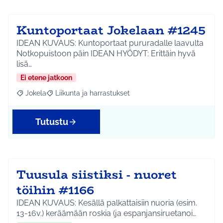
Kuntoportaat Jokelaan #1245
IDEAN KUVAUS: Kuntoportaat pururadalle laavulta
Notkopuistoon päin IDEAN HYÖDYT: Erittäin hyvä
lisä…
Ei etene jatkoon
Jokela
Liikunta ja harrastukset
Rajaa tulokset aihepiirin mukaan: Jokela
Rajaa tulokset teeman mukaan: Liikunta ja harrastuks
Tutustu
Tuusula siistiksi - nuoret
töihin #1166
IDEAN KUVAUS: Kesällä palkattaisiin nuoria (esim.
13-16v.) keräämään roskia (ja espanjansiruetanoi…