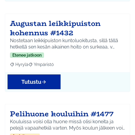
Augustan leikkipuiston
kohennus #1432
Nostetaan leikkipuiston kuntoluokitusta, sillä tällä
hetkellä sen kesän aikainen hoito on surkeaa, v…
Etenee jatkoon
Hyrylä
Ympäristö
Rajaa tulokset aihepiirin mukaan: Hyrylä
Rajaa tulokset teeman mukaan: Ympäristö
Tutustu
Pelihuone kouluihin #1477
Kouluissa voisi olla huone missä olisi koneita ja
pelejä vapaahetkiä varten. Myös koulun jälkeen voi…