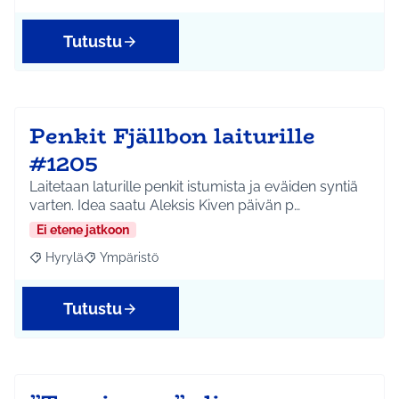
Tutustu
Penkit Fjällbon laiturille
#1205
Laitetaan laturille penkit istumista ja eväiden syntiä
varten. Idea saatu Aleksis Kiven päivän p…
Ei etene jatkoon
Hyrylä
Ympäristö
Rajaa tulokset aihepiirin mukaan: Hyrylä
Rajaa tulokset teeman mukaan: Ympäristö
Tutustu