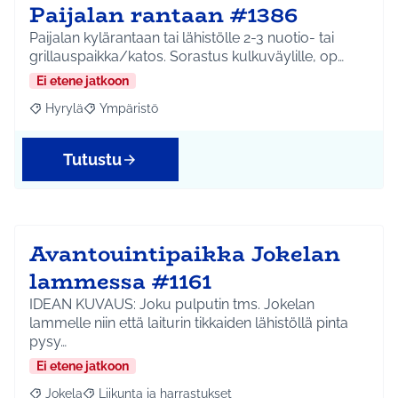
Paijalan rantaan #1386
Paijalan kylärantaan tai lähistölle 2-3 nuotio- tai
grillauspaikka/katos. Sorastus kulkuväylille, op…
Ei etene jatkoon
Hyrylä
Ympäristö
Rajaa tulokset aihepiirin mukaan: Hyrylä
Rajaa tulokset teeman mukaan: Ympäristö
Tutustu
Avantouintipaikka Jokelan
lammessa #1161
IDEAN KUVAUS: Joku pulputin tms. Jokelan
lammelle niin että laiturin tikkaiden lähistöllä pinta
pysy…
Ei etene jatkoon
Jokela
Liikunta ja harrastukset