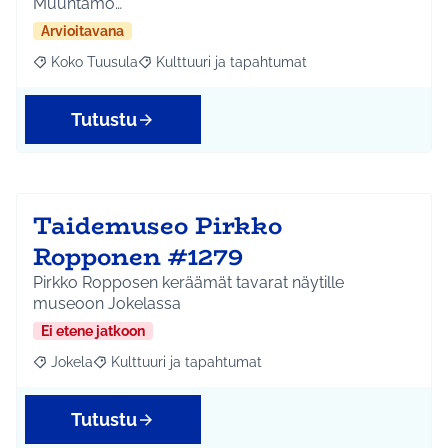
Muuntamo…
Arvioitavana
Koko Tuusula
Kulttuuri ja tapahtumat
Rajaa tulokset aihepiirin mukaan: Koko Tuusula
Rajaa tulokset teeman mukaan: Kulttuuri ja ta
Tutustu
Taidemuseo Pirkko
Ropponen #1279
Pirkko Ropposen keräämät tavarat näytille
museoon Jokelassa
Ei etene jatkoon
Jokela
Kulttuuri ja tapahtumat
Rajaa tulokset aihepiirin mukaan: Jokela
Rajaa tulokset teeman mukaan: Kulttuuri ja tapahtum
Tutustu