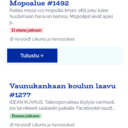
Mopoalue #1492
Paikka missä voi mopoilla ilman, että joku tulee
huutamaan haravan kanssa. Mopoilijat eivät ajaisi
p…
Ei etene jatkoon
Hyrylä
Liikunta ja harrastukset
Rajaa tulokset aihepiirin mukaan: Hyrylä
Rajaa tulokset teeman mukaan: Liikunta ja harrastuks
Tutustu
Vaunukankaan koulun laavu
#1277
IDEAN KUVAUS: Talkooporukkaa löytyisi varmasti,
jos tarvikkeet saataisiin paikalle. Facebookin kautt…
Etenee jatkoon
Hyrylä
Liikunta ja harrastukset
Rajaa tulokset aihepiirin mukaan: Hyrylä
Rajaa tulokset teeman mukaan: Liikunta ja harrastuks