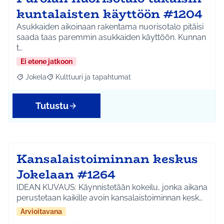
kuntalaisten käyttöön #1204
Asukkaiden aikoinaan rakentama nuorisotalo pitäisi
saada taas paremmin asukkaiden käyttöön. Kunnan
t…
Ei etene jatkoon
Jokela
Kulttuuri ja tapahtumat
Rajaa tulokset aihepiirin mukaan: Jokela
Rajaa tulokset teeman mukaan: Kulttuuri ja tapahtum
Tutustu
Kansalaistoiminnan keskus
Jokelaan #1264
IDEAN KUVAUS: Käynnistetään kokeilu, jonka aikana
perustetaan kaikille avoin kansalaistoiminnan kesk…
Arvioitavana