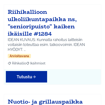
Riihikallioon
ulkoliikuntapaikka ns,
"senioripuisto" kaiken
ikäisille #1284
IDEAN KUVAUS: Kunnalta rahoitus laitteisiin
voitaisiin toteuttaa esim. talkoovoimin. IDEAN
HYÖDYT: …
Arvioitavana
Riihikallio
Ikäihmiset
Rajaa tulokset aihepiirin mukaan: Riihikallio
Rajaa tulokset teeman mukaan: Ikäihmiset
Tutustu
Nuotio- ja grillauspaikka