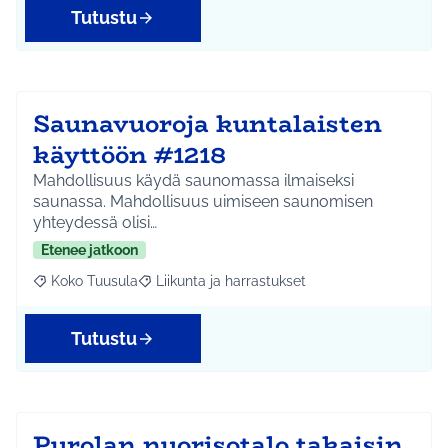
Tutustu
Saunavuoroja kuntalaisten
käyttöön #1218
Mahdollisuus käydä saunomassa ilmaiseksi
saunassa. Mahdollisuus uimiseen saunomisen
yhteydessä olisi…
Etenee jatkoon
Koko Tuusula
Liikunta ja harrastukset
Rajaa tulokset aihepiirin mukaan: Koko Tuusula
Rajaa tulokset teeman mukaan: Liikunta ja harr
Tutustu
Purolan nuorisotalo takaisin