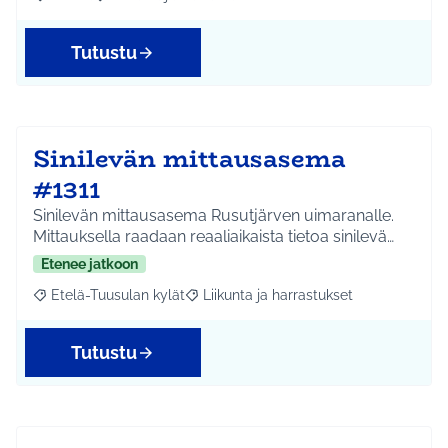
Rajaa tulokset aihepiirin mukaan: Jokela
Rajaa tulokset teeman mukaan: Liikunta ja harrastuks
Tutustu
Sinilevän mittausasema
#1311
Sinilevän mittausasema Rusutjärven uimaranalle.
Mittauksella raadaan reaaliaikaista tietoa sinilevä…
Etenee jatkoon
Etelä-Tuusulan kylät
Liikunta ja harrastukset
Rajaa tulokset aihepiirin mukaan: Etelä-Tuusulan kylät
Rajaa tulokset teeman mukaan: Liikunta
Tutustu