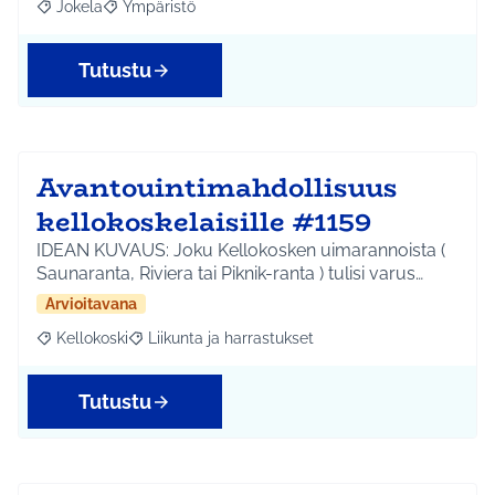
Jokela
Ympäristö
Rajaa tulokset aihepiirin mukaan: Jokela
Rajaa tulokset teeman mukaan: Ympäristö
Tutustu
Avantouintimahdollisuus
kellokoskelaisille #1159
IDEAN KUVAUS: Joku Kellokosken uimarannoista (
Saunaranta, Riviera tai Piknik-ranta ) tulisi varus…
Arvioitavana
Kellokoski
Liikunta ja harrastukset
Rajaa tulokset aihepiirin mukaan: Kellokoski
Rajaa tulokset teeman mukaan: Liikunta ja harrast
Tutustu