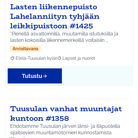
Lasten liikennepuisto
Lahelanniityn tyhjään
leikkipuistoon #1425
*Pienellä asvaltoinnilla, muutamilla istutuksilla ja
lasten kokoisilla liikennemerkeillä voitaisiin …
Arvioitavana
Etelä-Tuusulan kylät
Lapset ja nuoret
Rajaa tulokset aihepiirin mukaan: Etelä-Tuusulan kylät
Rajaa tulokset teeman mukaan: Lapset 
Tutustu
Tuusulan vanhat muuntajat
kuntoon #1358
Ehdotamme Tuusulan järven länsi- ja itäpuolella
sijaitsevien muuntamotornien kunnostamista.