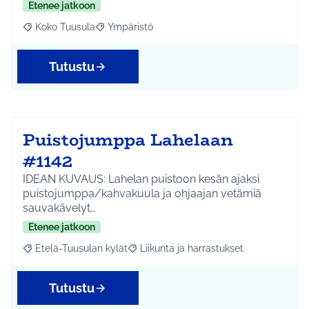
Etenee jatkoon
Koko Tuusula
Ympäristö
Rajaa tulokset aihepiirin mukaan: Koko Tuusula
Rajaa tulokset teeman mukaan: Ympäristö
Tutustu
Puistojumppa Lahelaan
#1142
IDEAN KUVAUS: Lahelan puistoon kesän ajaksi
puistojumppa/kahvakuula ja ohjaajan vetämiä
sauvakävelyt…
Etenee jatkoon
Etelä-Tuusulan kylät
Liikunta ja harrastukset
Rajaa tulokset aihepiirin mukaan: Etelä-Tuusulan kylät
Rajaa tulokset teeman mukaan: Liikunta
Tutustu