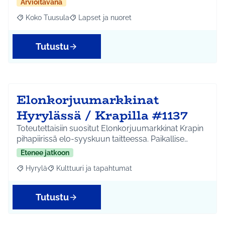
Arvioitavana
Koko Tuusula
Lapset ja nuoret
Rajaa tulokset aihepiirin mukaan: Koko Tuusula
Rajaa tulokset teeman mukaan: Lapset ja nuor
Tutustu
Elonkorjuumarkkinat
Hyrylässä / Krapilla #1137
Toteutettaisiin suositut Elonkorjuumarkkinat Krapin
pihapiirissä elo-syyskuun taitteessa. Paikallise…
Etenee jatkoon
Hyrylä
Kulttuuri ja tapahtumat
Rajaa tulokset aihepiirin mukaan: Hyrylä
Rajaa tulokset teeman mukaan: Kulttuuri ja tapahtum
Tutustu