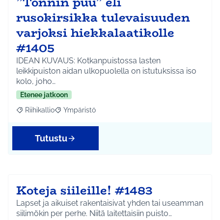
”Tonnin puu” eli
rusokirsikka tulevaisuuden
varjoksi hiekkalaatikolle
#1405
IDEAN KUVAUS: Kotkanpuistossa lasten
leikkipuiston aidan ulkopuolella on istutuksissa iso
kolo, joho…
Etenee jatkoon
Riihikallio
Ympäristö
Rajaa tulokset aihepiirin mukaan: Riihikallio
Rajaa tulokset teeman mukaan: Ympäristö
Tutustu
Koteja siileille! #1483
Lapset ja aikuiset rakentaisivat yhden tai useamman
siilimökin per perhe. Niitä laitettaisiin puisto…