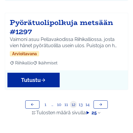
Pyörätuolipolkuja metsään
#1297
Vaimoni asuu Pellavakodissa Riihikalliossa, josta
vien hänet pyörätuolilla usein ulos. Puistoja on h…
Arvioitavana
Riihikallio
Ikäihmiset
Rajaa tulokset aihepiirin mukaan: Riihikallio
Rajaa tulokset teeman mukaan: Ikäihmiset
Tutustu
1
…
10
11
12
13
14
Tulosten määrä sivulla:
25