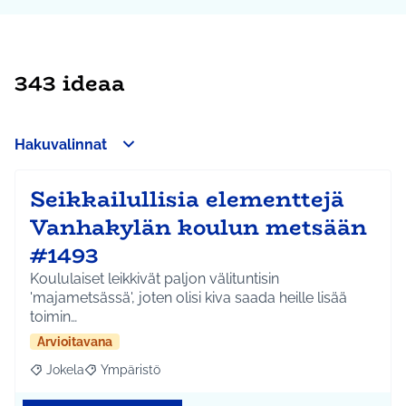
343 ideaa
Hakuvalinnat
Seikkailullisia elementtejä
Vanhakylän koulun metsään
#1493
Koululaiset leikkivät paljon välituntisin
'majametsässä', joten olisi kiva saada heille lisää
toimin…
Arvioitavana
Jokela
Ympäristö
Rajaa tulokset aihepiirin mukaan: Jokela
Rajaa tulokset teeman mukaan: Ympäristö