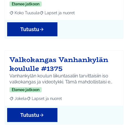
Etenee jatkoon
Koko Tuusula
Lapset ja nuoret
Rajaa tulokset aihepiirin mukaan: Koko Tuusula
Rajaa tulokset teeman mukaan: Lapset ja nuor
Tutustu
Valkokangas Vanhankylän
koululle #1375
Vanhankylän koulun liikuntasaliin tarvittaisiin iso
valkokangas ja videotykki. Tämä mahdollistaisi e…
Etenee jatkoon
Jokela
Lapset ja nuoret
Rajaa tulokset aihepiirin mukaan: Jokela
Rajaa tulokset teeman mukaan: Lapset ja nuoret
Tutustu