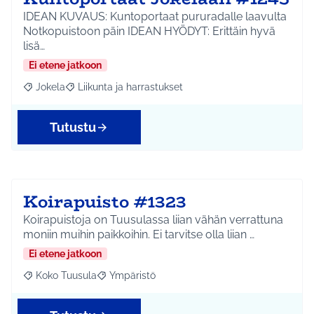
IDEAN KUVAUS: Kuntoportaat pururadalle laavulta
Notkopuistoon päin IDEAN HYÖDYT: Erittäin hyvä
lisä…
Ei etene jatkoon
Jokela
Liikunta ja harrastukset
Rajaa tulokset aihepiirin mukaan: Jokela
Rajaa tulokset teeman mukaan: Liikunta ja harrastuks
Tutustu
Koirapuisto #1323
Koirapuistoja on Tuusulassa liian vähän verrattuna
moniin muihin paikkoihin. Ei tarvitse olla liian …
Ei etene jatkoon
Koko Tuusula
Ympäristö
Rajaa tulokset aihepiirin mukaan: Koko Tuusula
Rajaa tulokset teeman mukaan: Ympäristö