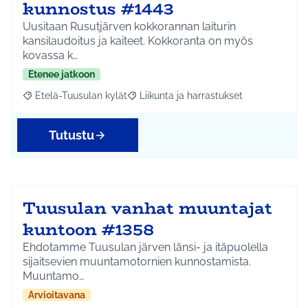
kunnostus #1443
Uusitaan Rusutjärven kokkorannan laiturin
kansilaudoitus ja kaiteet. Kokkoranta on myös
kovassa k…
Etenee jatkoon
Etelä-Tuusulan kylät
Liikunta ja harrastukset
Rajaa tulokset aihepiirin mukaan: Etelä-Tuusulan kylät
Rajaa tulokset teeman mukaan: Liikunta
Tutustu
Tuusulan vanhat muuntajat
kuntoon #1358
Ehdotamme Tuusulan järven länsi- ja itäpuolella
sijaitsevien muuntamotornien kunnostamista.
Muuntamo…
Arvioitavana