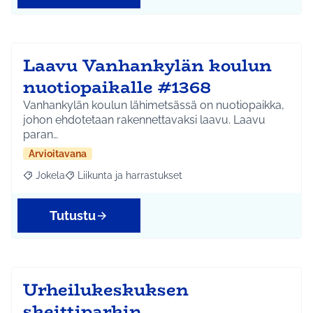
Laavu Vanhankylän koulun
nuotiopaikalle #1368
Vanhankylän koulun lähimetsässä on nuotiopaikka,
johon ehdotetaan rakennettavaksi laavu. Laavu
paran…
Arvioitavana
Jokela
Liikunta ja harrastukset
Rajaa tulokset aihepiirin mukaan: Jokela
Rajaa tulokset teeman mukaan: Liikunta ja harrastuks
Tutustu
Urheilukeskuksen
skeittiparkin