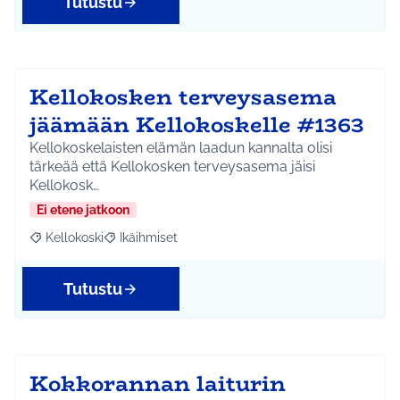
Tutustu
Kellokosken terveysasema
jäämään Kellokoskelle #1363
Kellokoskelaisten elämän laadun kannalta olisi
tärkeää että Kellokosken terveysasema jäisi
Kellokosk…
Ei etene jatkoon
Kellokoski
Ikäihmiset
Rajaa tulokset aihepiirin mukaan: Kellokoski
Rajaa tulokset teeman mukaan: Ikäihmiset
Tutustu
Kokkorannan laiturin