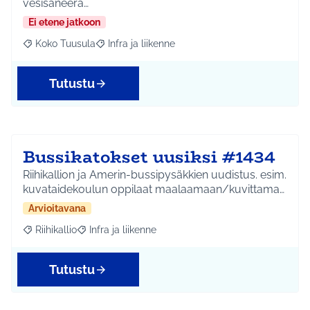
vesisaneera…
Ei etene jatkoon
Koko Tuusula
Infra ja liikenne
Rajaa tulokset aihepiirin mukaan: Koko Tuusula
Rajaa tulokset teeman mukaan: Infra ja liikenne
Tutustu
Bussikatokset uusiksi #1434
Riihikallion ja Amerin-bussipysäkkien uudistus. esim.
kuvataidekoulun oppilaat maalaamaan/kuvittama…
Arvioitavana
Riihikallio
Infra ja liikenne
Rajaa tulokset aihepiirin mukaan: Riihikallio
Rajaa tulokset teeman mukaan: Infra ja liikenne
Tutustu