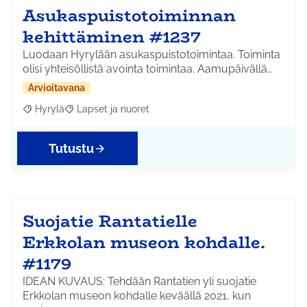
Asukaspuistotoiminnan
kehittäminen #1237
Luodaan Hyrylään asukaspuistotoimintaa. Toiminta
olisi yhteisöllistä avointa toimintaa. Aamupäivällä…
Arvioitavana
Hyrylä
Lapset ja nuoret
Rajaa tulokset aihepiirin mukaan: Hyrylä
Rajaa tulokset teeman mukaan: Lapset ja nuoret
Tutustu
Suojatie Rantatielle
Erkkolan museon kohdalle.
#1179
IDEAN KUVAUS: Tehdään Rantatien yli suojatie
Erkkolan museon kohdalle keväällä 2021, kun