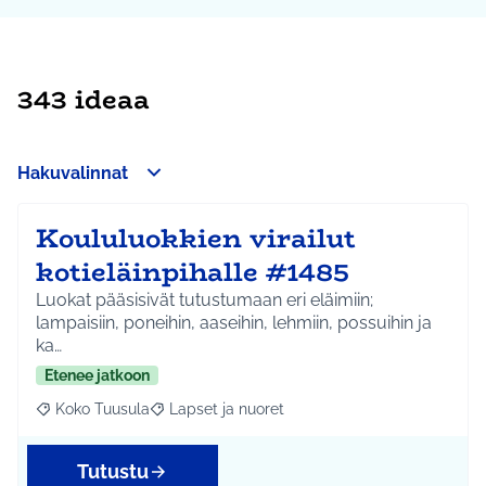
343 ideaa
Hakuvalinnat
Koululuokkien virailut
kotieläinpihalle #1485
Luokat pääsisivät tutustumaan eri eläimiin;
lampaisiin, poneihin, aaseihin, lehmiin, possuihin ja
ka…
Etenee jatkoon
Koko Tuusula
Lapset ja nuoret
Rajaa tulokset aihepiirin mukaan: Koko Tuusula
Rajaa tulokset teeman mukaan: Lapset ja nuor
Tutustu