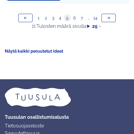
1
2
3
4
5
6
7
…
14
Tulosten määrä sivulla:
25
Näytä kaikki peruutetut ideat
Tuusulan osallistumisalusta
Tietosuojaseloste
Saavutettavuus