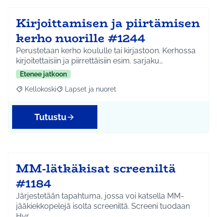
Kirjoittamisen ja piirtämisen
kerho nuorille #1244
Perustetaan kerho koululle tai kirjastoon. Kerhossa
kirjoitettaisiin ja piirrettäisiin esim. sarjaku…
Etenee jatkoon
Kellokoski
Lapset ja nuoret
Rajaa tulokset aihepiirin mukaan: Kellokoski
Rajaa tulokset teeman mukaan: Lapset ja nuoret
Tutustu
MM-lätkäkisat screeniltä
#1184
Järjestetään tapahtuma, jossa voi katsella MM-
jääkiekkopelejä isolta screeniltä. Screeni tuodaan
Hyr…