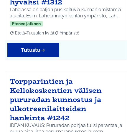
hyväksi #1312
Lahelassa on paljon pusikoituvia kunnan omistamia
alueita. Esim. Lahelanniityn kentän ympäristö, Lah…
Etenee jatkoon
Etelä-Tuusulan kylät
Ympäristö
Rajaa tulokset aihepiirin mukaan: Etelä-Tuusulan kylät
Rajaa tulokset teeman mukaan: Ympäri
Tutustu
Torpparintien ja
Kellokoskentien välisen
pururadan kunnostus ja
ulkotreenilaitteiden
hankinta #1242
IDEAN KUVAUS: Pururadan pohjaa tulisi parantaa ja
purua ajaa lisää perusparannuksen jälkeen