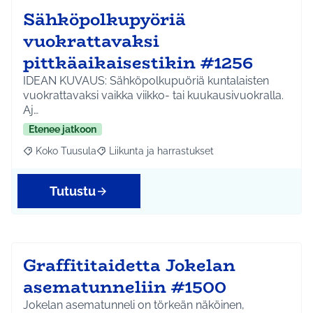
Sähköpolkupyöriä
vuokrattavaksi
pittkäaikaisestikin #1256
IDEAN KUVAUS: Sähköpolkupuöriä kuntalaisten
vuokrattavaksi vaikka viikko- tai kuukausivuokralla.
Aj…
Etenee jatkoon
Koko Tuusula
Liikunta ja harrastukset
Rajaa tulokset aihepiirin mukaan: Koko Tuusula
Rajaa tulokset teeman mukaan: Liikunta ja harr
Tutustu
Graffititaidetta Jokelan
asematunneliin #1500
Jokelan asematunneli on törkeän näköinen,