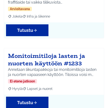
fraffitiaide tai vaikka tiilikuviota…
Arvioitavana
Jokela
Infra ja liikenne
Rajaa tulokset aihepiirin mukaan: Jokela
Rajaa tulokset teeman mukaan: Infra ja liikenne
Tutustu
Monitoimitiloja lasten ja
nuorten käyttöön #1233
Annetaan liikuntapaikkoja tai monitoimitiloja lasten
ja nuorten vapaaseen käyttöön. Tiloissa voisi m…
Ei etene jatkoon
Hyrylä
Lapset ja nuoret
Rajaa tulokset aihepiirin mukaan: Hyrylä
Rajaa tulokset teeman mukaan: Lapset ja nuoret
Tutustu