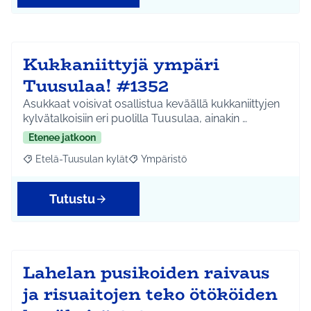
Kukkaniittyjä ympäri
Tuusulaa! #1352
Asukkaat voisivat osallistua keväällä kukkaniittyjen
kylvätalkoisiin eri puolilla Tuusulaa, ainakin …
Etenee jatkoon
Etelä-Tuusulan kylät
Ympäristö
Rajaa tulokset aihepiirin mukaan: Etelä-Tuusulan kylät
Rajaa tulokset teeman mukaan: Ympäri
Tutustu
Lahelan pusikoiden raivaus
ja risuaitojen teko ötököiden