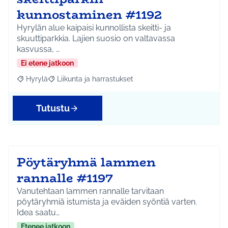
kunnostaminen #1192
Hyrylän alue kaipaisi kunnollista skeitti- ja
skuuttiparkkia. Lajien suosio on valtavassa
kasvussa, …
Ei etene jatkoon
Hyrylä
Liikunta ja harrastukset
Rajaa tulokset aihepiirin mukaan: Hyrylä
Rajaa tulokset teeman mukaan: Liikunta ja harrastuks
Tutustu
Pöytäryhmä lammen
rannalle #1197
Vanutehtaan lammen rannalle tarvitaan
pöytäryhmiä istumista ja eväiden syöntiä varten.
Idea saatu…
Etenee jatkoon