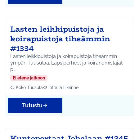
Lasten leikkipuistoja ja
koirapuistoja tiheämmin
#1334
Lasten leikkipuistoja ja koirapuistoja tiheämmin
ympäri Tuusulaa. Lapsiperheet ja koiranomistajat
p…
Ei etene jatkoon
Koko Tuusula
Infra ja liikenne
Rajaa tulokset aihepiirin mukaan: Koko Tuusula
Rajaa tulokset teeman mukaan: Infra ja liikenne
Tutustu
Kuntoportaat Jokelaan #1245