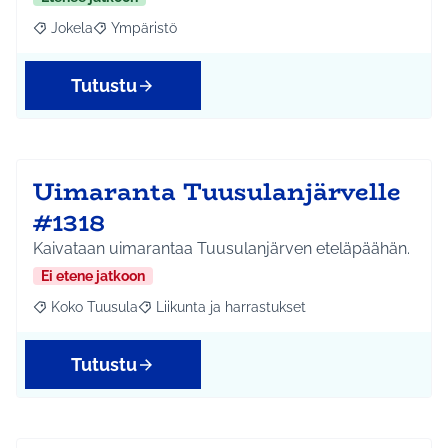
Jokela
Ympäristö
Rajaa tulokset aihepiirin mukaan: Jokela
Rajaa tulokset teeman mukaan: Ympäristö
Tutustu
Uimaranta Tuusulanjärvelle
#1318
Kaivataan uimarantaa Tuusulanjärven eteläpäähän.
Ei etene jatkoon
Koko Tuusula
Liikunta ja harrastukset
Rajaa tulokset aihepiirin mukaan: Koko Tuusula
Rajaa tulokset teeman mukaan: Liikunta ja harr
Tutustu