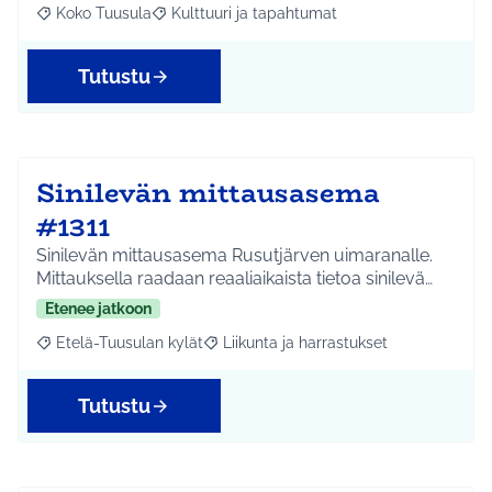
Koko Tuusula
Kulttuuri ja tapahtumat
Rajaa tulokset aihepiirin mukaan: Koko Tuusula
Rajaa tulokset teeman mukaan: Kulttuuri ja ta
Tutustu
Sinilevän mittausasema
#1311
Sinilevän mittausasema Rusutjärven uimaranalle.
Mittauksella raadaan reaaliaikaista tietoa sinilevä…
Etenee jatkoon
Etelä-Tuusulan kylät
Liikunta ja harrastukset
Rajaa tulokset aihepiirin mukaan: Etelä-Tuusulan kylät
Rajaa tulokset teeman mukaan: Liikunta
Tutustu