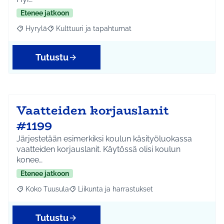
Etenee jatkoon
Hyrylä
Kulttuuri ja tapahtumat
Rajaa tulokset aihepiirin mukaan: Hyrylä
Rajaa tulokset teeman mukaan: Kulttuuri ja tapahtum
Tutustu
Vaatteiden korjauslanit
#1199
Järjestetään esimerkiksi koulun käsityöluokassa
vaatteiden korjauslanit. Käytössä olisi koulun
konee…
Etenee jatkoon
Koko Tuusula
Liikunta ja harrastukset
Rajaa tulokset aihepiirin mukaan: Koko Tuusula
Rajaa tulokset teeman mukaan: Liikunta ja harr
Tutustu