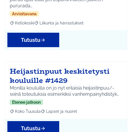
pururada…
Arvioitavana
Kellokoski
Liikunta ja harrastukset
Rajaa tulokset aihepiirin mukaan: Kellokoski
Rajaa tulokset teeman mukaan: Liikunta ja harrast
Tutustu
Heijastinpuut keskitetysti
kouluille #1429
Monilla kouluilla on jo nyt erilaisia heijastinpuu/-
seinä toteutuksia esimerkiksi vanhempainyhdistyk…
Etenee jatkoon
Koko Tuusula
Lapset ja nuoret
Rajaa tulokset aihepiirin mukaan: Koko Tuusula
Rajaa tulokset teeman mukaan: Lapset ja nuor
Tutustu