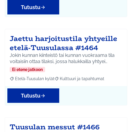
Tutustu
Jaettu harjoitustila yhtyeille
etelä-Tuusulassa #1464
Jokin kunnan kiinteistö tai kunnan vuokraama tila
voitaisiin ottaa tilaksi, jossa halukkailla yhtyei…
Ei etene jatkoon
Etelä-Tuusulan kylät
Kulttuuri ja tapahtumat
Rajaa tulokset aihepiirin mukaan: Etelä-Tuusulan kylät
Rajaa tulokset teeman mukaan: Kulttuur
Tutustu
Tuusulan messut #1466