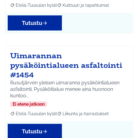
Etelä-Tuusulan kylät
Kulttuuri ja tapahtumat
Rajaa tulokset aihepiirin mukaan: Etelä-Tuusulan kylät
Rajaa tulokset teeman mukaan: Kulttuur
Tutustu
Uimarannan
pysäköintialueen asfaltointi
#1454
Rusutjärven yleisen uimaranna pysäköintialueen
asfaltointi. Pysäköitialue menee aina huonoon
kuntoo…
Ei etene jatkoon
Etelä-Tuusulan kylät
Liikunta ja harrastukset
Rajaa tulokset aihepiirin mukaan: Etelä-Tuusulan kylät
Rajaa tulokset teeman mukaan: Liikunta
Tutustu