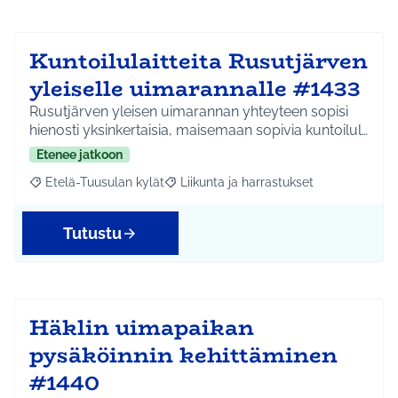
Kuntoilulaitteita Rusutjärven
yleiselle uimarannalle #1433
Rusutjärven yleisen uimarannan yhteyteen sopisi
hienosti yksinkertaisia, maisemaan sopivia kuntoilul…
Etenee jatkoon
Etelä-Tuusulan kylät
Liikunta ja harrastukset
Rajaa tulokset aihepiirin mukaan: Etelä-Tuusulan kylät
Rajaa tulokset teeman mukaan: Liikunta
Tutustu
Häklin uimapaikan
pysäköinnin kehittäminen
#1440