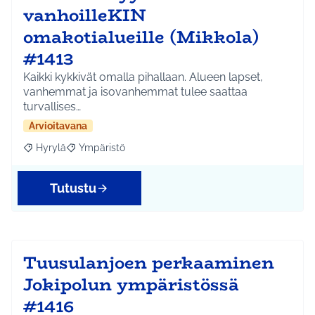
vanhoilleKIN
omakotialueille (Mikkola)
#1413
Kaikki kykkivät omalla pihallaan. Alueen lapset,
vanhemmat ja isovanhemmat tulee saattaa
turvallises…
Arvioitavana
Hyrylä
Ympäristö
Rajaa tulokset aihepiirin mukaan: Hyrylä
Rajaa tulokset teeman mukaan: Ympäristö
Tutustu
Tuusulanjoen perkaaminen
Jokipolun ympäristössä
#1416