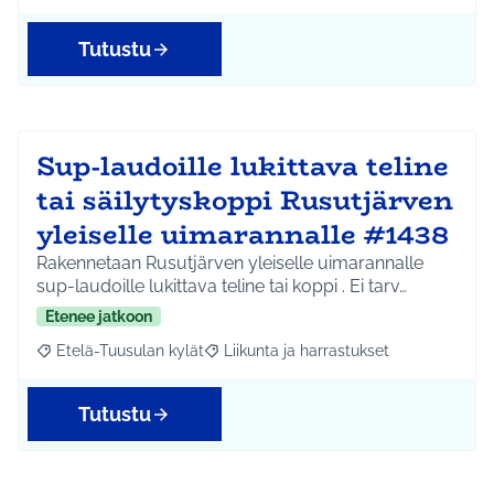
Tutustu
Sup-laudoille lukittava teline
tai säilytyskoppi Rusutjärven
yleiselle uimarannalle #1438
Rakennetaan Rusutjärven yleiselle uimarannalle
sup-laudoille lukittava teline tai koppi . Ei tarv…
Etenee jatkoon
Etelä-Tuusulan kylät
Liikunta ja harrastukset
Rajaa tulokset aihepiirin mukaan: Etelä-Tuusulan kylät
Rajaa tulokset teeman mukaan: Liikunta
Tutustu