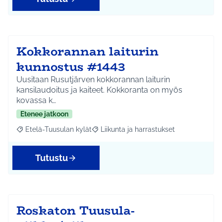
Kokkorannan laiturin
kunnostus #1443
Uusitaan Rusutjärven kokkorannan laiturin
kansilaudoitus ja kaiteet. Kokkoranta on myös
kovassa k…
Etenee jatkoon
Etelä-Tuusulan kylät
Liikunta ja harrastukset
Rajaa tulokset aihepiirin mukaan: Etelä-Tuusulan kylät
Rajaa tulokset teeman mukaan: Liikunta
Tutustu
Roskaton Tuusula-