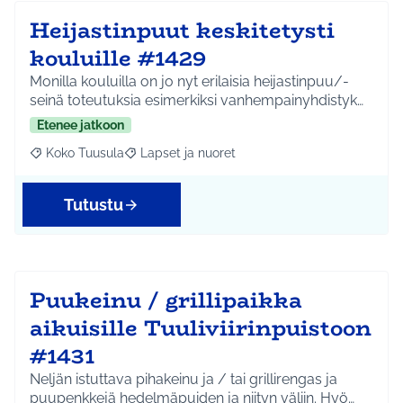
Heijastinpuut keskitetysti
kouluille #1429
Monilla kouluilla on jo nyt erilaisia heijastinpuu/-
seinä toteutuksia esimerkiksi vanhempainyhdistyk…
Etenee jatkoon
Koko Tuusula
Lapset ja nuoret
Rajaa tulokset aihepiirin mukaan: Koko Tuusula
Rajaa tulokset teeman mukaan: Lapset ja nuor
Tutustu
Puukeinu / grillipaikka
aikuisille Tuuliviirinpuistoon
#1431
Neljän istuttava pihakeinu ja / tai grillirengas ja
puupenkkejä hedelmäpuiden ja niityn väliin. Hyö…