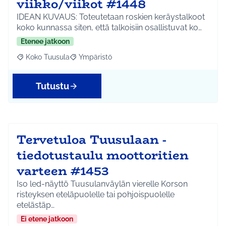
viikko/viikot #1448
IDEAN KUVAUS: Toteutetaan roskien keräystalkoot
koko kunnassa siten, että talkoisiin osallistuvat ko…
Etenee jatkoon
Koko Tuusula
Ympäristö
Rajaa tulokset aihepiirin mukaan: Koko Tuusula
Rajaa tulokset teeman mukaan: Ympäristö
Tutustu
Tervetuloa Tuusulaan -
tiedotustaulu moottoritien
varteen #1453
Iso led-näyttö Tuusulanväylän vierelle Korson
risteyksen eteläpuolelle tai pohjoispuolelle
etelästäp…
Ei etene jatkoon