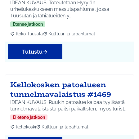
IDEAN KUVAUS: Toteutetaan Hyrylän
urheilukeskukseen messutapahtuma, jossa
Tuusulan ja lähialueiden y…
Etenee jatkoon
Koko Tuusula
Kulttuuri ja tapahtumat
Rajaa tulokset aihepiirin mukaan: Koko Tuusula
Rajaa tulokset teeman mukaan: Kulttuuri ja ta
Tutustu
Kellokosken patoalueen
tunnelmavalaistus #1469
IDEAN KUVAUS: Ruukin patoalue kaipaa tyylikästä
tunnelmavalaistusta paitsi paikallisten, myös turist…
Ei etene jatkoon
Kellokoski
Kulttuuri ja tapahtumat
Rajaa tulokset aihepiirin mukaan: Kellokoski
Rajaa tulokset teeman mukaan: Kulttuuri ja tapah