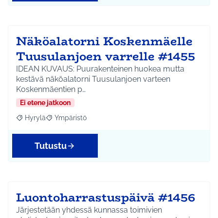
Näköalatorni Koskenmäelle
Tuusulanjoen varrelle #1455
IDEAN KUVAUS: Puurakenteinen huokea mutta
kestävä näköalatorni Tuusulanjoen varteen
Koskenmäentien p…
Ei etene jatkoon
Hyrylä
Ympäristö
Rajaa tulokset aihepiirin mukaan: Hyrylä
Rajaa tulokset teeman mukaan: Ympäristö
Tutustu
Luontoharrastuspäivä #1456
Järjestetään yhdessä kunnassa toimivien