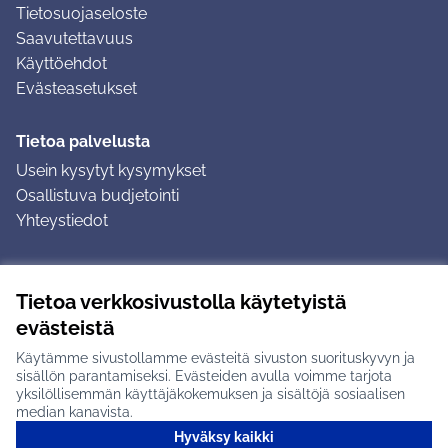
Tietosuojaseloste
Saavutettavuus
Käyttöehdot
Evästeasetukset
Tietoa palvelusta
Usein kysytyt kysymykset
Osallistuva budjetointi
Yhteystiedot
Ohjeet
Tietoa verkkosivustolla käytetyistä
Ohjeet kirjautumiseen
evästeistä
Ohjeet kommentin jättämiseen
Käytämme sivustollamme evästeitä sivuston suorituskyvyn ja
sisällön parantamiseksi. Evästeiden avulla voimme tarjota
yksilöllisemmän käyttäjäkokemuksen ja sisältöjä sosiaalisen
median kanavista.
Hyväksy kaikki