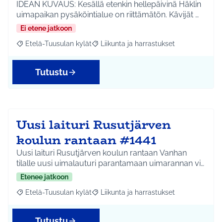
IDEAN KUVAUS: Kesällä etenkin hellepäivinä Häklin
uimapaikan pysäköintialue on riittämätön. Kävijät …
Ei etene jatkoon
Etelä-Tuusulan kylät
Liikunta ja harrastukset
Rajaa tulokset aihepiirin mukaan: Etelä-Tuusulan kylät
Rajaa tulokset teeman mukaan: Liikunta
Tutustu
Uusi laituri Rusutjärven
koulun rantaan #1441
Uusi laituri Rusutjärven koulun rantaan Vanhan
tilalle uusi uimalauturi parantamaan uimarannan vi…
Etenee jatkoon
Etelä-Tuusulan kylät
Liikunta ja harrastukset
Rajaa tulokset aihepiirin mukaan: Etelä-Tuusulan kylät
Rajaa tulokset teeman mukaan: Liikunta
Tutustu