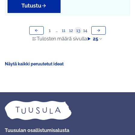
Tutustu
1
…
11
12
13
14
Tulosten määrä sivulla:
25
Näytä kaikki peruutetut ideat
Tuusulan osallistumisalusta