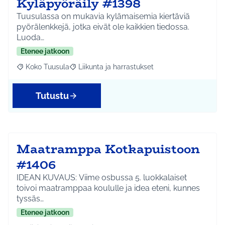
Kyläpyöräily #1398
Tuusulassa on mukavia kylämaisemia kiertäviä
pyörälenkkejä, jotka eivät ole kaikkien tiedossa.
Luoda…
Etenee jatkoon
Koko Tuusula
Liikunta ja harrastukset
Rajaa tulokset aihepiirin mukaan: Koko Tuusula
Rajaa tulokset teeman mukaan: Liikunta ja harr
Tutustu
Maatramppa Kotkapuistoon
#1406
IDEAN KUVAUS: Viime osbussa 5. luokkalaiset
toivoi maatramppaa koululle ja idea eteni, kunnes
tyssäs…
Etenee jatkoon