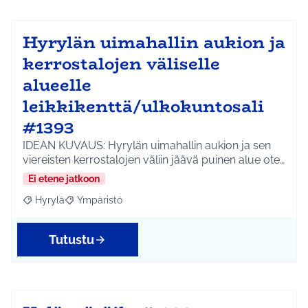
Hyrylän uimahallin aukion ja
kerrostalojen väliselle
alueelle
leikkikenttä/ulkokuntosali
#1393
IDEAN KUVAUS: Hyrylän uimahallin aukion ja sen
viereisten kerrostalojen väliin jäävä puinen alue ote…
Ei etene jatkoon
Hyrylä
Ympäristö
Rajaa tulokset aihepiirin mukaan: Hyrylä
Rajaa tulokset teeman mukaan: Ympäristö
Tutustu