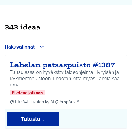
343 ideaa
Hakuvalinnat
Lahelan patsaspuisto #1387
Tuusulassa on hyväkstty taideohjelma Hyrylään ja
Rykmentnpuistoon. Ehdotan, että myös Lahela saa
oma…
Ei etene jatkoon
Etelä-Tuusulan kylät
Ympäristö
Rajaa tulokset aihepiirin mukaan: Etelä-Tuusulan kylät
Rajaa tulokset teeman mukaan: Ympäri
Tutustu