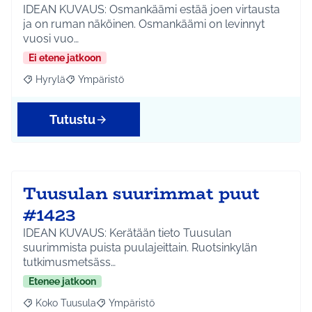
IDEAN KUVAUS: Osmankäämi estää joen virtausta
ja on ruman näköinen. Osmankäämi on levinnyt
vuosi vuo…
Ei etene jatkoon
Hyrylä
Ympäristö
Rajaa tulokset aihepiirin mukaan: Hyrylä
Rajaa tulokset teeman mukaan: Ympäristö
Tutustu
Tuusulan suurimmat puut
#1423
IDEAN KUVAUS: Kerätään tieto Tuusulan
suurimmista puista puulajeittain. Ruotsinkylän
tutkimusmetsäss…
Etenee jatkoon
Koko Tuusula
Ympäristö
Rajaa tulokset aihepiirin mukaan: Koko Tuusula
Rajaa tulokset teeman mukaan: Ympäristö