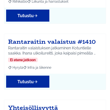
Riihikallio
Liikunta ja harrastukset
Rajaa tulokset aihepiirin mukaan: Riihikallio
Rajaa tulokset teeman mukaan: Liikunta ja harrastu
Tutustu
Rantaraitin valaistus #1410
Rantaraitin valaistuksen jatkaminen Kotuntielle
saakka. Ihana ulkoilureitti, joka kaipaisi pimeälla …
Ei etene jatkoon
Hyrylä
Infra ja liikenne
Rajaa tulokset aihepiirin mukaan: Hyrylä
Rajaa tulokset teeman mukaan: Infra ja liikenne
Tutustu
Yhteisöllisyyttä