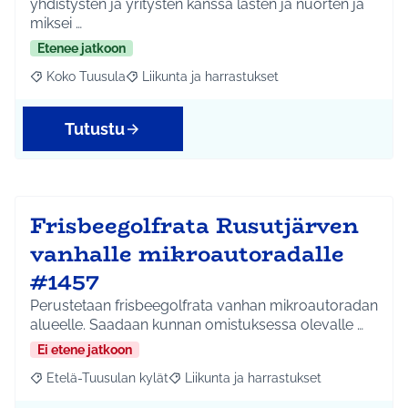
yhdistysten ja yritysten kanssa lasten ja nuorten ja
miksei …
Etenee jatkoon
Koko Tuusula
Liikunta ja harrastukset
Rajaa tulokset aihepiirin mukaan: Koko Tuusula
Rajaa tulokset teeman mukaan: Liikunta ja harr
Tutustu
Frisbeegolfrata Rusutjärven
vanhalle mikroautoradalle
#1457
Perustetaan frisbeegolfrata vanhan mikroautoradan
alueelle. Saadaan kunnan omistuksessa olevalle …
Ei etene jatkoon
Etelä-Tuusulan kylät
Liikunta ja harrastukset
Rajaa tulokset aihepiirin mukaan: Etelä-Tuusulan kylät
Rajaa tulokset teeman mukaan: Liikunta