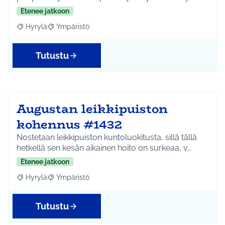
Etenee jatkoon
Hyrylä
Ympäristö
Rajaa tulokset aihepiirin mukaan: Hyrylä
Rajaa tulokset teeman mukaan: Ympäristö
Tutustu
Augustan leikkipuiston
kohennus #1432
Nostetaan leikkipuiston kuntoluokitusta, sillä tällä
hetkellä sen kesän aikainen hoito on surkeaa, v…
Etenee jatkoon
Hyrylä
Ympäristö
Rajaa tulokset aihepiirin mukaan: Hyrylä
Rajaa tulokset teeman mukaan: Ympäristö
Tutustu