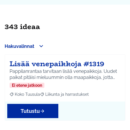
343 ideaa
Hakuvalinnat
Lisää venepaikkoja #1319
Pappilanrantaa tarvitaan lisää venepaikkoja. Uudet
paikat pitäisi mieluummin olla maapaikkoja, jotta…
Ei etene jatkoon
Koko Tuusula
Liikunta ja harrastukset
Rajaa tulokset aihepiirin mukaan: Koko Tuusula
Rajaa tulokset teeman mukaan: Liikunta ja harr
Tutustu