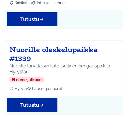
Riihikallio
Infra ja liikenne
Rajaa tulokset aihepiirin mukaan: Riihikallio
Rajaa tulokset teeman mukaan: Infra ja liikenne
Tutustu
Nuorille oleskelupaikka
#1339
Nuorille tarvittaisiin katoksellinen hengauspaikka
Hyrylään.
Ei etene jatkoon
Hyrylä
Lapset ja nuoret
Rajaa tulokset aihepiirin mukaan: Hyrylä
Rajaa tulokset teeman mukaan: Lapset ja nuoret
Tutustu