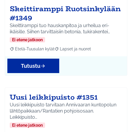
Skeittiramppi Ruotsinkylään
#1349
Skeittiramppi tuo hauskanpitoa ja urheilua eri-
ikäisille. Siihen tarvittaisiin betonia, tukirakentei…
Ei etene jatkoon
Etelä-Tuusulan kylät
Lapset ja nuoret
Rajaa tulokset aihepiirin mukaan: Etelä-Tuusulan kylät
Rajaa tulokset teeman mukaan: Lapset 
Tutustu
Uusi leikkipuisto #1351
Uusi leikkipuisto tarvitaan Annivaaran kuntopolun
lähtöpaikkaan/Rantatien pohjoisosaan.
Leikkipuisto…
Ei etene jatkoon