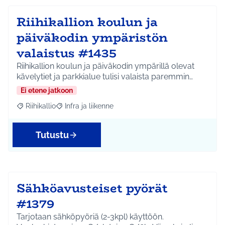
Riihikallion koulun ja
päiväkodin ympäristön
valaistus #1435
Riihikallion koulun ja päiväkodin ympärillä olevat
kävelytiet ja parkkialue tulisi valaista paremmin…
Ei etene jatkoon
Riihikallio
Infra ja liikenne
Rajaa tulokset aihepiirin mukaan: Riihikallio
Rajaa tulokset teeman mukaan: Infra ja liikenne
Tutustu
Sähköavusteiset pyörät
#1379
Tarjotaan sähköpyöriä (2-3kpl) käyttöön.