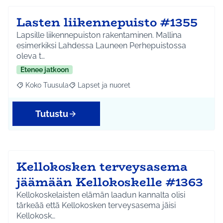
Lasten liikennepuisto #1355
Lapsille liikennepuiston rakentaminen. Mallina
esimerkiksi Lahdessa Launeen Perhepuistossa
oleva t…
Etenee jatkoon
Koko Tuusula
Lapset ja nuoret
Rajaa tulokset aihepiirin mukaan: Koko Tuusula
Rajaa tulokset teeman mukaan: Lapset ja nuor
Tutustu
Kellokosken terveysasema
jäämään Kellokoskelle #1363
Kellokoskelaisten elämän laadun kannalta olisi
tärkeää että Kellokosken terveysasema jäisi
Kellokosk…