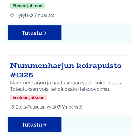
Etenee jatkoon
Hyrylä
Ympäristö
Rajaa tulokset aihepiirin mukaan: Hyrylä
Rajaa tulokset teeman mukaan: Ympäristö
Tutustu
Nummenharjun koirapuisto
#1326
Nummenharjun ja hautusmaan väliin koira-aitaus.
Toteutuksen voisi tehdä osaksi talkoovoimin.
Ei etene jatkoon
Etelä-Tuusulan kylät
Ympäristö
Rajaa tulokset aihepiirin mukaan: Etelä-Tuusulan kylät
Rajaa tulokset teeman mukaan: Ympäri
Tutustu