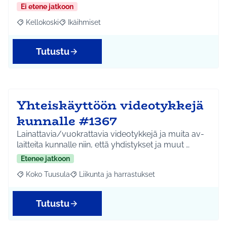
Ei etene jatkoon
Kellokoski
Ikäihmiset
Rajaa tulokset aihepiirin mukaan: Kellokoski
Rajaa tulokset teeman mukaan: Ikäihmiset
Tutustu
Yhteiskäyttöön videotykkejä
kunnalle #1367
Lainattavia/vuokrattavia videotykkejä ja muita av-
laitteita kunnalle niin, että yhdistykset ja muut …
Etenee jatkoon
Koko Tuusula
Liikunta ja harrastukset
Rajaa tulokset aihepiirin mukaan: Koko Tuusula
Rajaa tulokset teeman mukaan: Liikunta ja harr
Tutustu