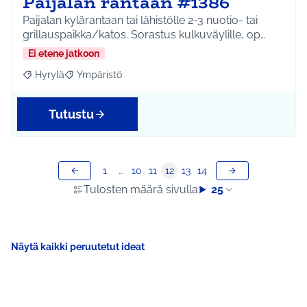
Paijalan rantaan #1386
Paijalan kylärantaan tai lähistölle 2-3 nuotio- tai
grillauspaikka/katos. Sorastus kulkuväylille, op…
Ei etene jatkoon
Hyrylä
Ympäristö
Rajaa tulokset aihepiirin mukaan: Hyrylä
Rajaa tulokset teeman mukaan: Ympäristö
Tutustu
1
…
10
11
12
13
14
Tulosten määrä sivulla:
25
Näytä kaikki peruutetut ideat