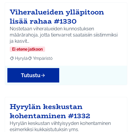
Viheralueiden ylläpitoon
lisää rahaa #1330
Nostetaan viheralueiden kunnostuksen
määrärahoja, jotta tienvarret saataisiin siistimmiksi
ja kasvit…
Ei etene jatkoon
Hyrylä
Ympäristö
Rajaa tulokset aihepiirin mukaan: Hyrylä
Rajaa tulokset teeman mukaan: Ympäristö
Tutustu
Hyrylän keskustan
kohentaminen #1332
Hyrylän keskustan viihtyisyyden kohentaminen
esimerkiksi kukkaistutuksin yms.