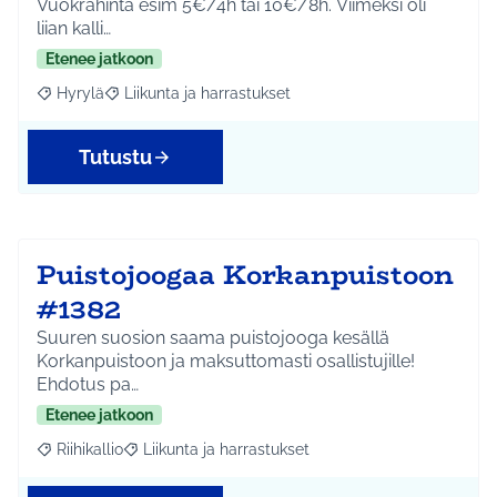
Vuokrahinta esim 5€/4h tai 10€/8h. Viimeksi oli
liian kalli…
Etenee jatkoon
Hyrylä
Liikunta ja harrastukset
Rajaa tulokset aihepiirin mukaan: Hyrylä
Rajaa tulokset teeman mukaan: Liikunta ja harrastuks
Tutustu
Puistojoogaa Korkanpuistoon
#1382
Suuren suosion saama puistojooga kesällä
Korkanpuistoon ja maksuttomasti osallistujille!
Ehdotus pa…
Etenee jatkoon
Riihikallio
Liikunta ja harrastukset
Rajaa tulokset aihepiirin mukaan: Riihikallio
Rajaa tulokset teeman mukaan: Liikunta ja harrastu