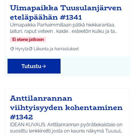
Uimapaikka Tuusulanjärven
eteläpäähän #1341
Uimapaikka Parhaimmillaan pätkä hiekkarantaa,
laituri, raput veteen , kaide , esteetön kulku ja ta…
Ei etene jatkoon
Hyrylä
Liikunta ja harrastukset
Rajaa tulokset aihepiirin mukaan: Hyrylä
Rajaa tulokset teeman mukaan: Liikunta ja harrastuks
Tutustu
Anttilanrannan
viihtyisyyden kohentaminen
#1342
IDEAN KUVAUS: Anttilanrannan pyörätiekaistale on
suosittu lenkkireitti josta on kaunis näkymä Tuusul…