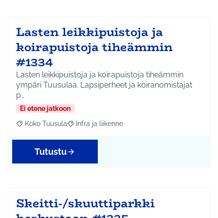
Lasten leikkipuistoja ja
koirapuistoja tiheämmin
#1334
Lasten leikkipuistoja ja koirapuistoja tiheämmin
ympäri Tuusulaa. Lapsiperheet ja koiranomistajat
p…
Ei etene jatkoon
Koko Tuusula
Infra ja liikenne
Rajaa tulokset aihepiirin mukaan: Koko Tuusula
Rajaa tulokset teeman mukaan: Infra ja liikenne
Tutustu
Skeitti-/skuuttiparkki