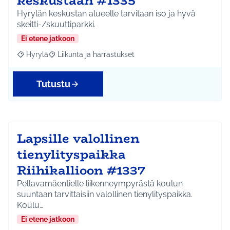
keskustaan #1335
Hyrylän keskustan alueelle tarvitaan iso ja hyvä
skeitti-/skuuttiparkki.
Ei etene jatkoon
Hyrylä
Liikunta ja harrastukset
Rajaa tulokset aihepiirin mukaan: Hyrylä
Rajaa tulokset teeman mukaan: Liikunta ja harrastuks
Tutustu
Lapsille valollinen
tienylityspaikka
Riihikallioon #1337
Pellavamäentielle liikenneympyrästä koulun
suuntaan tarvittaisiin valollinen tienylityspaikka.
Koulu…
Ei etene jatkoon