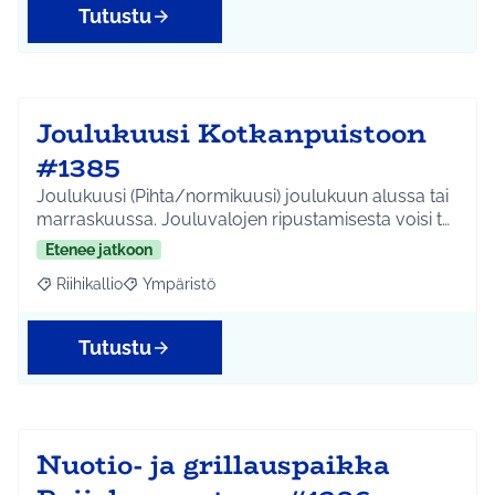
Tutustu
Joulukuusi Kotkanpuistoon
#1385
Joulukuusi (Pihta/normikuusi) joulukuun alussa tai
marraskuussa. Jouluvalojen ripustamisesta voisi t…
Etenee jatkoon
Riihikallio
Ympäristö
Rajaa tulokset aihepiirin mukaan: Riihikallio
Rajaa tulokset teeman mukaan: Ympäristö
Tutustu
Nuotio- ja grillauspaikka