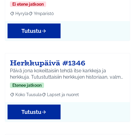
Ei etene jatkoon
Hyrylä
Ympäristö
Rajaa tulokset aihepiirin mukaan: Hyrylä
Rajaa tulokset teeman mukaan: Ympäristö
Tutustu
Herkkupäivä #1346
Päivä jona kokeiltaisiin tehdä itse karkkeja ja
herkkuja. Tutustuttaisiin herkkujen historiaan, valm…
Etenee jatkoon
Koko Tuusula
Lapset ja nuoret
Rajaa tulokset aihepiirin mukaan: Koko Tuusula
Rajaa tulokset teeman mukaan: Lapset ja nuor
Tutustu