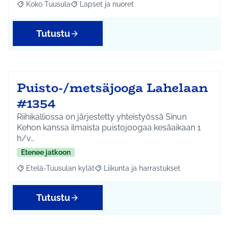
Koko Tuusula
Lapset ja nuoret
Rajaa tulokset aihepiirin mukaan: Koko Tuusula
Rajaa tulokset teeman mukaan: Lapset ja nuor
Tutustu
Puisto-/metsäjooga Lahelaan
#1354
Riihikalliossa on järjestetty yhteistyössä Sinun
Kehon kanssa ilmaista puistojoogaa kesäaikaan 1
h/v…
Etenee jatkoon
Etelä-Tuusulan kylät
Liikunta ja harrastukset
Rajaa tulokset aihepiirin mukaan: Etelä-Tuusulan kylät
Rajaa tulokset teeman mukaan: Liikunta
Tutustu