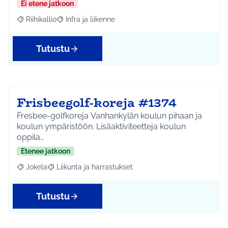
Ei etene jatkoon
Riihikallio
Infra ja liikenne
Rajaa tulokset aihepiirin mukaan: Riihikallio
Rajaa tulokset teeman mukaan: Infra ja liikenne
Tutustu
Frisbeegolf-koreja #1374
Fresbee-golfkoreja Vanhankylän koulun pihaan ja
koulun ympäristöön. Lisäaktiviteetteja koulun
oppila…
Etenee jatkoon
Jokela
Liikunta ja harrastukset
Rajaa tulokset aihepiirin mukaan: Jokela
Rajaa tulokset teeman mukaan: Liikunta ja harrastuks
Tutustu