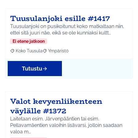
Tuusulanjoki esille #1417
Tuusulanjoki on pusikoitunut koko matkaltaan niin,
ettei sitä juuri näe, eikä se ole kunniaksi kultt…
Ei etene jatkoon
Koko Tuusula
Ympäristö
Rajaa tulokset aihepiirin mukaan: Koko Tuusula
Rajaa tulokset teeman mukaan: Ympäristö
Tutustu
Valot kevyenliikenteen
väylälle #1372
Laitetaan esim. Järvenpääntien tai esim.
Pellavamäentien valoihin lisävarsi, jolloin saadaan
valoa m…