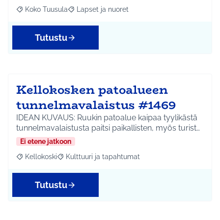
Koko Tuusula
Lapset ja nuoret
Rajaa tulokset aihepiirin mukaan: Koko Tuusula
Rajaa tulokset teeman mukaan: Lapset ja nuor
Tutustu
Kellokosken patoalueen
tunnelmavalaistus #1469
IDEAN KUVAUS: Ruukin patoalue kaipaa tyylikästä
tunnelmavalaistusta paitsi paikallisten, myös turist…
Ei etene jatkoon
Kellokoski
Kulttuuri ja tapahtumat
Rajaa tulokset aihepiirin mukaan: Kellokoski
Rajaa tulokset teeman mukaan: Kulttuuri ja tapah
Tutustu