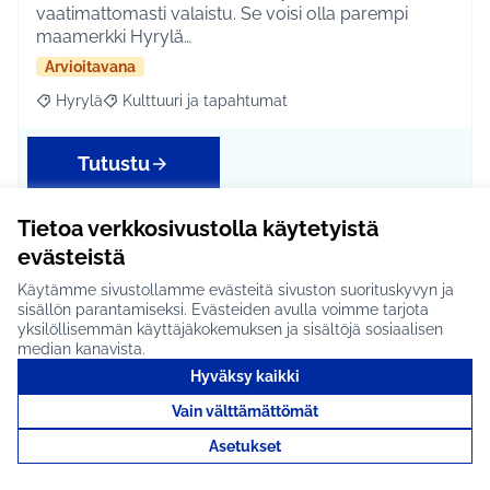
vaatimattomasti valaistu. Se voisi olla parempi
maamerkki Hyrylä…
Arvioitavana
Hyrylä
Kulttuuri ja tapahtumat
Rajaa tulokset aihepiirin mukaan: Hyrylä
Rajaa tulokset teeman mukaan: Kulttuuri ja tapahtum
Tutustu
Tietoa verkkosivustolla käytetyistä
evästeistä
Hyrylän Jokipellonpuistoon
Käytämme sivustollamme evästeitä sivuston suorituskyvyn ja
laituri ja joen katselupaikka
sisällön parantamiseksi. Evästeiden avulla voimme tarjota
yksilöllisemmän käyttäjäkokemuksen ja sisältöjä sosiaalisen
lähelle jokea #1459
median kanavista.
IDEAN KUVAUS: Montturockista tuttuun puistoon
Hyväksy kaikki
joen mutkaan laituri ihan jokeen kiinni. Nyt jokea ei …
Vain välttämättömät
Ei etene jatkoon
Asetukset
Hyrylä
Liikunta ja harrastukset
Rajaa tulokset aihepiirin mukaan: Hyrylä
Rajaa tulokset teeman mukaan: Liikunta ja harrastuks