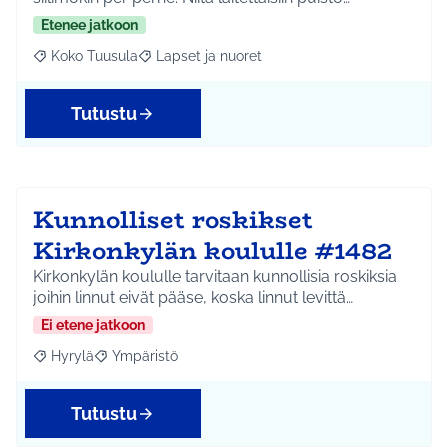
Etenee jatkoon
Koko Tuusula
Lapset ja nuoret
Rajaa tulokset aihepiirin mukaan: Koko Tuusula
Rajaa tulokset teeman mukaan: Lapset ja nuor
Tutustu
Kunnolliset roskikset
Kirkonkylän koululle #1482
Kirkonkylän koululle tarvitaan kunnollisia roskiksia
joihin linnut eivät pääse, koska linnut levittä…
Ei etene jatkoon
Hyrylä
Ympäristö
Rajaa tulokset aihepiirin mukaan: Hyrylä
Rajaa tulokset teeman mukaan: Ympäristö
Tutustu