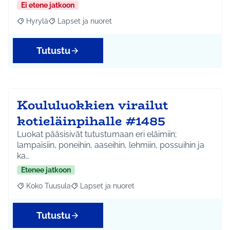
Ei etene jatkoon
Hyrylä
Lapset ja nuoret
Rajaa tulokset aihepiirin mukaan: Hyrylä
Rajaa tulokset teeman mukaan: Lapset ja nuoret
Tutustu
Koululuokkien virailut
kotieläinpihalle #1485
Luokat pääsisivät tutustumaan eri eläimiin;
lampaisiin, poneihin, aaseihin, lehmiin, possuihin ja
ka…
Etenee jatkoon
Koko Tuusula
Lapset ja nuoret
Rajaa tulokset aihepiirin mukaan: Koko Tuusula
Rajaa tulokset teeman mukaan: Lapset ja nuor
Tutustu