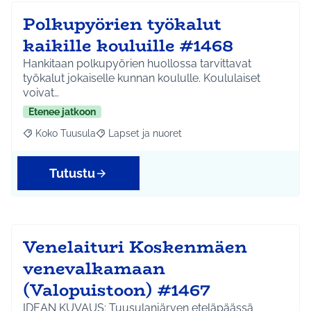
Polkupyörien työkalut
kaikille kouluille #1468
Hankitaan polkupyörien huollossa tarvittavat
työkalut jokaiselle kunnan koululle. Koululaiset
voivat…
Etenee jatkoon
Koko Tuusula
Lapset ja nuoret
Rajaa tulokset aihepiirin mukaan: Koko Tuusula
Rajaa tulokset teeman mukaan: Lapset ja nuor
Tutustu
Venelaituri Koskenmäen
venevalkamaan
(Valopuistoon) #1467
IDEAN KUVAUS: Tuusulanjärven eteläpäässä