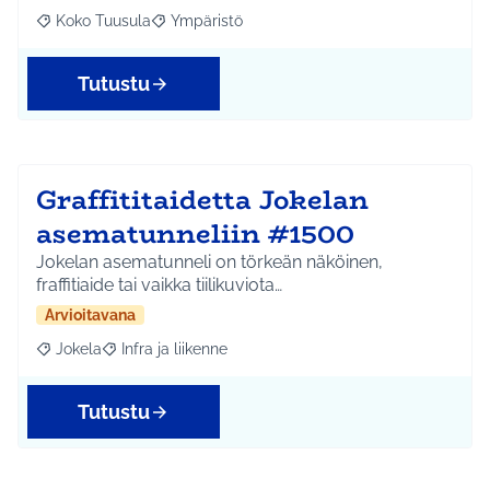
Koko Tuusula
Ympäristö
Rajaa tulokset aihepiirin mukaan: Koko Tuusula
Rajaa tulokset teeman mukaan: Ympäristö
Tutustu
Graffititaidetta Jokelan
asematunneliin #1500
Jokelan asematunneli on törkeän näköinen,
fraffitiaide tai vaikka tiilikuviota…
Arvioitavana
Jokela
Infra ja liikenne
Rajaa tulokset aihepiirin mukaan: Jokela
Rajaa tulokset teeman mukaan: Infra ja liikenne
Tutustu