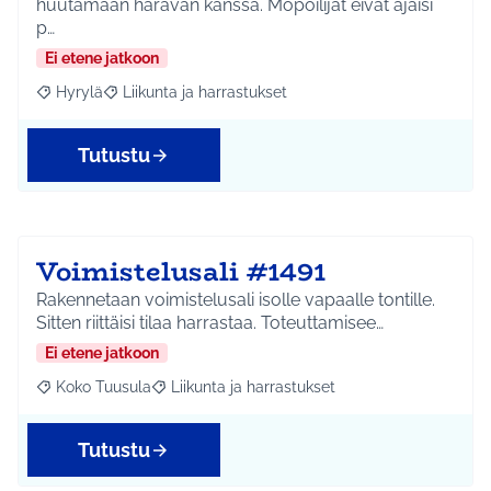
huutamaan haravan kanssa. Mopoilijat eivät ajaisi
p…
Ei etene jatkoon
Hyrylä
Liikunta ja harrastukset
Rajaa tulokset aihepiirin mukaan: Hyrylä
Rajaa tulokset teeman mukaan: Liikunta ja harrastuks
Tutustu
Voimistelusali #1491
Rakennetaan voimistelusali isolle vapaalle tontille.
Sitten riittäisi tilaa harrastaa. Toteuttamisee…
Ei etene jatkoon
Koko Tuusula
Liikunta ja harrastukset
Rajaa tulokset aihepiirin mukaan: Koko Tuusula
Rajaa tulokset teeman mukaan: Liikunta ja harr
Tutustu