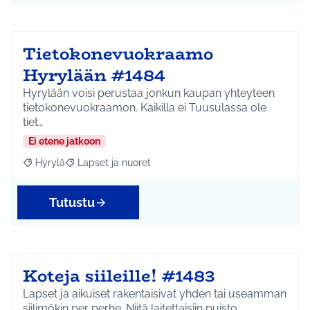
Tietokonevuokraamo
Hyrylään #1484
Hyrylään voisi perustaa jonkun kaupan yhteyteen
tietokonevuokraamon. Kaikilla ei Tuusulassa ole
tiet…
Ei etene jatkoon
Hyrylä
Lapset ja nuoret
Rajaa tulokset aihepiirin mukaan: Hyrylä
Rajaa tulokset teeman mukaan: Lapset ja nuoret
Tutustu
Koteja siileille! #1483
Lapset ja aikuiset rakentaisivat yhden tai useamman
siilimökin per perhe. Niitä laitettaisiin puisto…