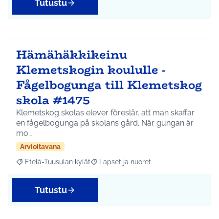
Tutustu
Hämähäkkikeinu
Klemetskogin koululle -
Fågelbogunga till Klemetskog
skola #1475
Klemetskog skolas elever föreslår, att man skaffar
en fågelbogunga på skolans gård. När gungan är
mo…
Arvioitavana
Etelä-Tuusulan kylät
Lapset ja nuoret
Rajaa tulokset aihepiirin mukaan: Etelä-Tuusulan kylät
Rajaa tulokset teeman mukaan: Lapset 
Tutustu