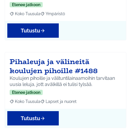
Etenee jatkoon
Koko Tuusula
Ympäristö
Rajaa tulokset aihepiirin mukaan: Koko Tuusula
Rajaa tulokset teeman mukaan: Ympäristö
Tutustu
Pihaleuja ja välineitä
koulujen pihoille #1488
Koulujen pihoille ja välituntilainaamoihin tarvitaan
uusia leluja, jott avälkillä ei tulisi tylsää.
Etenee jatkoon
Koko Tuusula
Lapset ja nuoret
Rajaa tulokset aihepiirin mukaan: Koko Tuusula
Rajaa tulokset teeman mukaan: Lapset ja nuor
Tutustu