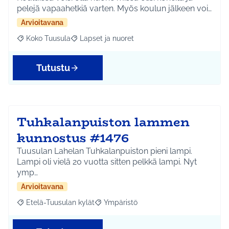
pelejä vapaahetkiä varten. Myös koulun jälkeen voi…
Arvioitavana
Koko Tuusula
Lapset ja nuoret
Rajaa tulokset aihepiirin mukaan: Koko Tuusula
Rajaa tulokset teeman mukaan: Lapset ja nuor
Tutustu
Tuhkalanpuiston lammen
kunnostus #1476
Tuusulan Lahelan Tuhkalanpuiston pieni lampi.
Lampi oli vielä 20 vuotta sitten pelkkä lampi. Nyt
ymp…
Arvioitavana
Etelä-Tuusulan kylät
Ympäristö
Rajaa tulokset aihepiirin mukaan: Etelä-Tuusulan kylät
Rajaa tulokset teeman mukaan: Ympäri