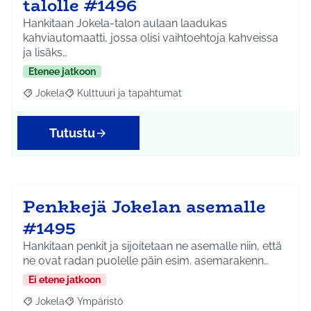
talolle #1496
Hankitaan Jokela-talon aulaan laadukas
kahviautomaatti, jossa olisi vaihtoehtoja kahveissa
ja lisäks…
Etenee jatkoon
Jokela
Kulttuuri ja tapahtumat
Rajaa tulokset aihepiirin mukaan: Jokela
Rajaa tulokset teeman mukaan: Kulttuuri ja tapahtum
Tutustu
Penkkejä Jokelan asemalle
#1495
Hankitaan penkit ja sijoitetaan ne asemalle niin, että
ne ovat radan puolelle päin esim. asemarakenn…
Ei etene jatkoon
Jokela
Ympäristö
Rajaa tulokset aihepiirin mukaan: Jokela
Rajaa tulokset teeman mukaan: Ympäristö