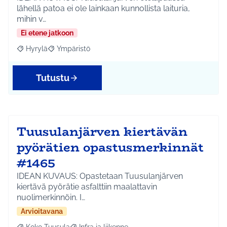
lähellä patoa ei ole lainkaan kunnollista laituria,
mihin v…
Ei etene jatkoon
Hyrylä
Ympäristö
Rajaa tulokset aihepiirin mukaan: Hyrylä
Rajaa tulokset teeman mukaan: Ympäristö
Tutustu
Tuusulanjärven kiertävän
pyörätien opastusmerkinnät
#1465
IDEAN KUVAUS: Opastetaan Tuusulanjärven
kiertävä pyörätie asfalttiin maalattavin
nuolimerkinnöin. I…
Arvioitavana