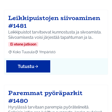
Leikkipuistojen siivoaminen
#1481
Leikkipuistot tarvitsevat kunnostusta ja siivoamista.
Siivoamisesta voisi järjestää tapahtuman ja la…
Ei etene jatkoon
Koko Tuusula
Ympäristö
Rajaa tulokset aihepiirin mukaan: Koko Tuusula
Rajaa tulokset teeman mukaan: Ympäristö
Tutustu
Paremmat pyöräparkit
#1480
Hyrylässä tarvitaan parempia pyörätelineitä.