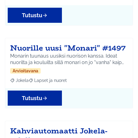
Tutustu
Nuorille uusi "Monari" #1497
Monarin tuunaus uusiksi nuorison kanssa. Ideat
nuorilta ja kouluilta sillä monari on jo "vanha" kaip…
Arvioitavana
Jokela
Lapset ja nuoret
Rajaa tulokset aihepiirin mukaan: Jokela
Rajaa tulokset teeman mukaan: Lapset ja nuoret
Tutustu
Kahviautomaatti Jokela-