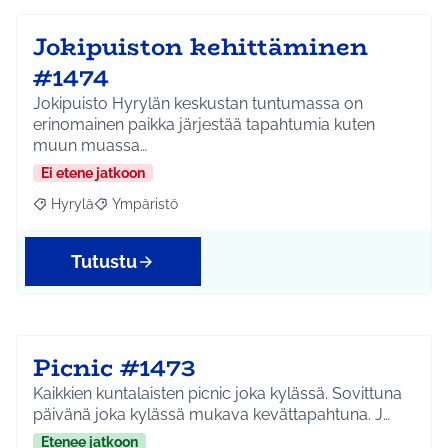
Jokipuiston kehittäminen
#1474
Jokipuisto Hyrylän keskustan tuntumassa on
erinomainen paikka järjestää tapahtumia kuten
muun muassa…
Ei etene jatkoon
Hyrylä
Ympäristö
Rajaa tulokset aihepiirin mukaan: Hyrylä
Rajaa tulokset teeman mukaan: Ympäristö
Tutustu
Picnic #1473
Kaikkien kuntalaisten picnic joka kylässä. Sovittuna
päivänä joka kylässä mukava kevättapahtuna. J…
Etenee jatkoon