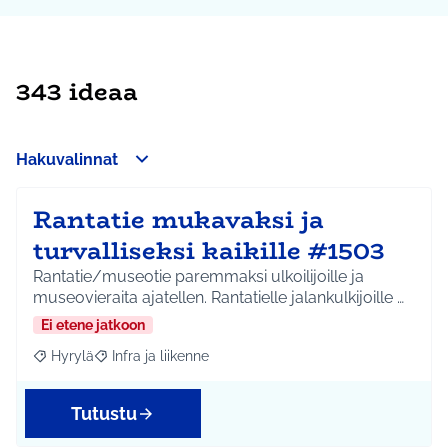
343 ideaa
Hakuvalinnat
Rantatie mukavaksi ja
turvalliseksi kaikille #1503
Rantatie/museotie paremmaksi ulkoilijoille ja
museovieraita ajatellen. Rantatielle jalankulkijoille …
Ei etene jatkoon
Hyrylä
Infra ja liikenne
Rajaa tulokset aihepiirin mukaan: Hyrylä
Rajaa tulokset teeman mukaan: Infra ja liikenne
Tutustu