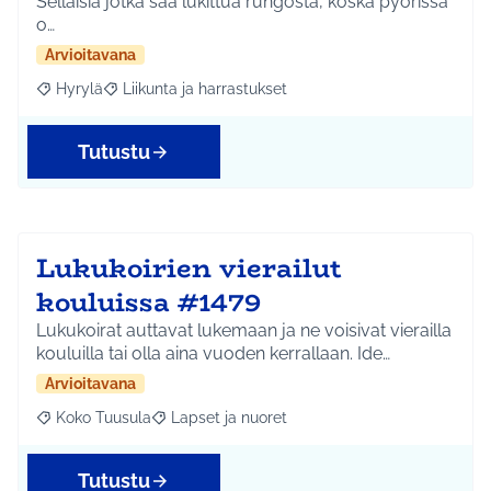
Sellaisia jotka saa lukittua rungosta, koska pyörissä
o…
Arvioitavana
Hyrylä
Liikunta ja harrastukset
Rajaa tulokset aihepiirin mukaan: Hyrylä
Rajaa tulokset teeman mukaan: Liikunta ja harrastuks
Tutustu
Lukukoirien vierailut
kouluissa #1479
Lukukoirat auttavat lukemaan ja ne voisivat vierailla
kouluilla tai olla aina vuoden kerrallaan. Ide…
Arvioitavana
Koko Tuusula
Lapset ja nuoret
Rajaa tulokset aihepiirin mukaan: Koko Tuusula
Rajaa tulokset teeman mukaan: Lapset ja nuor
Tutustu