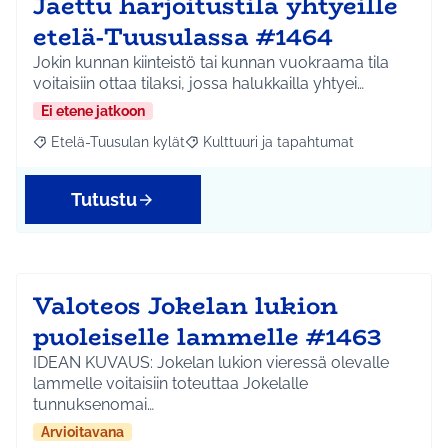
Jaettu harjoitustila yhtyeille
etelä-Tuusulassa #1464
Jokin kunnan kiinteistö tai kunnan vuokraama tila
voitaisiin ottaa tilaksi, jossa halukkailla yhtyei…
Ei etene jatkoon
Etelä-Tuusulan kylät
Kulttuuri ja tapahtumat
Rajaa tulokset aihepiirin mukaan: Etelä-Tuusulan kylät
Rajaa tulokset teeman mukaan: Kulttuur
Tutustu
Valoteos Jokelan lukion
puoleiselle lammelle #1463
IDEAN KUVAUS: Jokelan lukion vieressä olevalle
lammelle voitaisiin toteuttaa Jokelalle
tunnuksenomai…
Arvioitavana