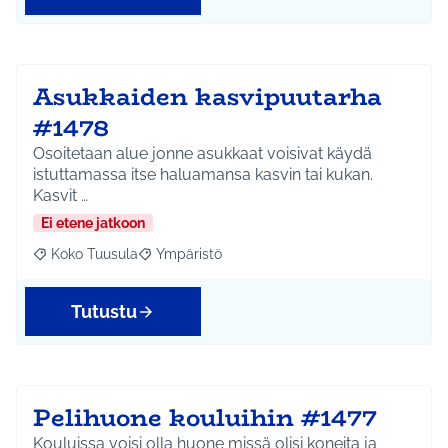
Asukkaiden kasvipuutarha
#1478
Osoitetaan alue jonne asukkaat voisivat käydä
istuttamassa itse haluamansa kasvin tai kukan.
Kasvit …
Ei etene jatkoon
Koko Tuusula
Ympäristö
Rajaa tulokset aihepiirin mukaan: Koko Tuusula
Rajaa tulokset teeman mukaan: Ympäristö
Tutustu
Pelihuone kouluihin #1477
Kouluissa voisi olla huone missä olisi koneita ja