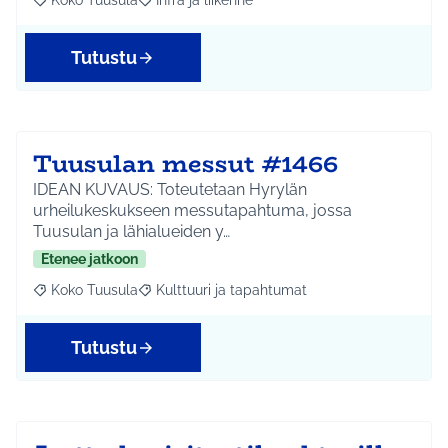
Koko Tuusula
Infra ja liikenne
Rajaa tulokset aihepiirin mukaan: Koko Tuusula
Rajaa tulokset teeman mukaan: Infra ja liikenne
Tutustu
Tuusulan messut #1466
IDEAN KUVAUS: Toteutetaan Hyrylän
urheilukeskukseen messutapahtuma, jossa
Tuusulan ja lähialueiden y…
Etenee jatkoon
Koko Tuusula
Kulttuuri ja tapahtumat
Rajaa tulokset aihepiirin mukaan: Koko Tuusula
Rajaa tulokset teeman mukaan: Kulttuuri ja ta
Tutustu