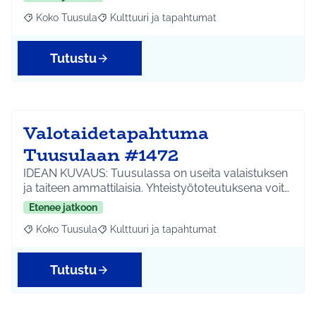
Koko Tuusula
Kulttuuri ja tapahtumat
Rajaa tulokset aihepiirin mukaan: Koko Tuusula
Rajaa tulokset teeman mukaan: Kulttuuri ja ta
Tutustu
Valotaidetapahtuma
Tuusulaan #1472
IDEAN KUVAUS: Tuusulassa on useita valaistuksen
ja taiteen ammattilaisia. Yhteistyötoteutuksena voit…
Etenee jatkoon
Koko Tuusula
Kulttuuri ja tapahtumat
Rajaa tulokset aihepiirin mukaan: Koko Tuusula
Rajaa tulokset teeman mukaan: Kulttuuri ja ta
Tutustu