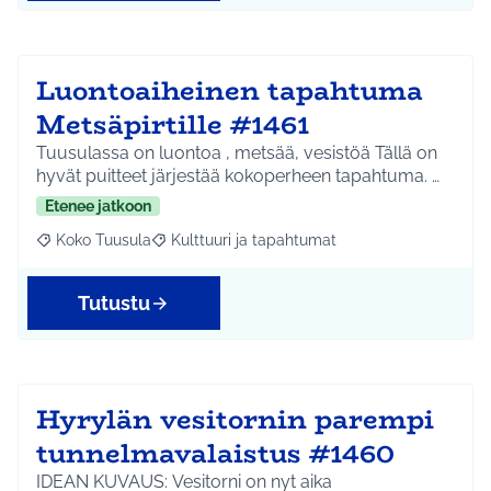
Luontoaiheinen tapahtuma
Metsäpirtille #1461
Tuusulassa on luontoa , metsää, vesistöä Tällä on
hyvät puitteet järjestää kokoperheen tapahtuma. …
Etenee jatkoon
Koko Tuusula
Kulttuuri ja tapahtumat
Rajaa tulokset aihepiirin mukaan: Koko Tuusula
Rajaa tulokset teeman mukaan: Kulttuuri ja ta
Tutustu
Hyrylän vesitornin parempi
tunnelmavalaistus #1460
IDEAN KUVAUS: Vesitorni on nyt aika