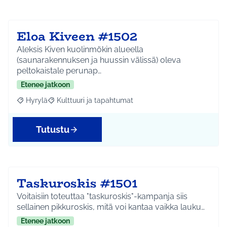
Eloa Kiveen #1502
Aleksis Kiven kuolinmökin alueella
(saunarakennuksen ja huussin välissä) oleva
peltokaistale perunap…
Etenee jatkoon
Hyrylä
Kulttuuri ja tapahtumat
Rajaa tulokset aihepiirin mukaan: Hyrylä
Rajaa tulokset teeman mukaan: Kulttuuri ja tapahtum
Tutustu
Taskuroskis #1501
Voitaisiin toteuttaa "taskuroskis"-kampanja siis
sellainen pikkuroskis, mitä voi kantaa vaikka lauku…
Etenee jatkoon