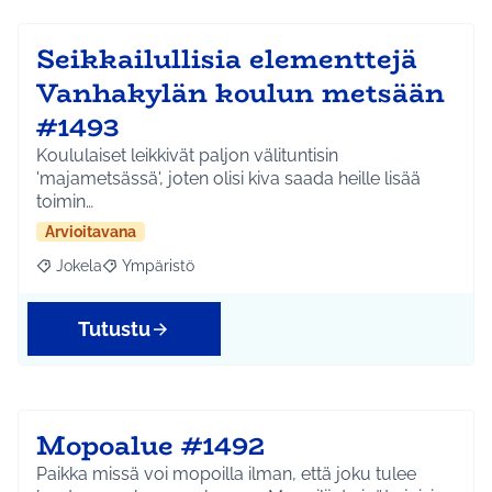
Seikkailullisia elementtejä
Vanhakylän koulun metsään
#1493
Koululaiset leikkivät paljon välituntisin
'majametsässä', joten olisi kiva saada heille lisää
toimin…
Arvioitavana
Jokela
Ympäristö
Rajaa tulokset aihepiirin mukaan: Jokela
Rajaa tulokset teeman mukaan: Ympäristö
Tutustu
Mopoalue #1492
Paikka missä voi mopoilla ilman, että joku tulee