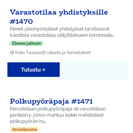
Varastotilaa yhdistyksille
#1470
Pienet yleishyödylliset yhdistykset tarvitsisivat
lukollista varastotilaa säilyttääkseen toiminnalle…
Etenee jatkoon
Koko Tuusula
Liikunta ja harrastukset
Rajaa tulokset aihepiirin mukaan: Koko Tuusula
Rajaa tulokset teeman mukaan: Liikunta ja harr
Tutustu
Polkupyöräpaja #1471
Perustetaan polkupyöräpaja eli varustetaan
peräkärry, johon mahtuu kaikki mahdolliset
polkupyörän hu…
Arvioitavana