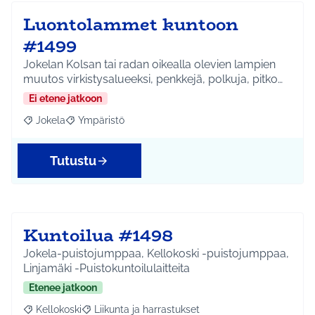
Luontolammet kuntoon
#1499
Jokelan Kolsan tai radan oikealla olevien lampien
muutos virkistysalueeksi, penkkejä, polkuja, pitko…
Ei etene jatkoon
Jokela
Ympäristö
Rajaa tulokset aihepiirin mukaan: Jokela
Rajaa tulokset teeman mukaan: Ympäristö
Tutustu
Kuntoilua #1498
Jokela-puistojumppaa, Kellokoski -puistojumppaa,
Linjamäki -Puistokuntoilulaitteita
Etenee jatkoon
Kellokoski
Liikunta ja harrastukset
Rajaa tulokset aihepiirin mukaan: Kellokoski
Rajaa tulokset teeman mukaan: Liikunta ja harrast