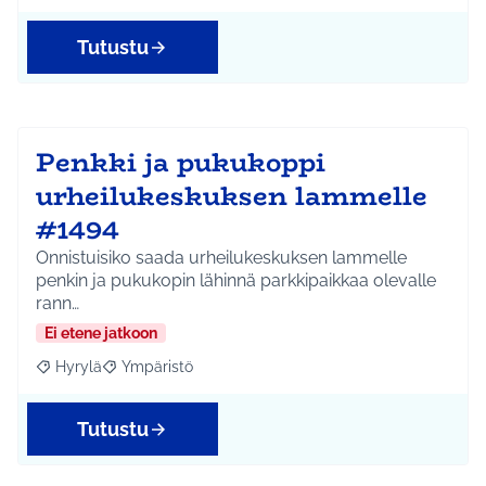
Tutustu
Penkki ja pukukoppi
urheilukeskuksen lammelle
#1494
Onnistuisiko saada urheilukeskuksen lammelle
penkin ja pukukopin lähinnä parkkipaikkaa olevalle
rann…
Ei etene jatkoon
Hyrylä
Ympäristö
Rajaa tulokset aihepiirin mukaan: Hyrylä
Rajaa tulokset teeman mukaan: Ympäristö
Tutustu