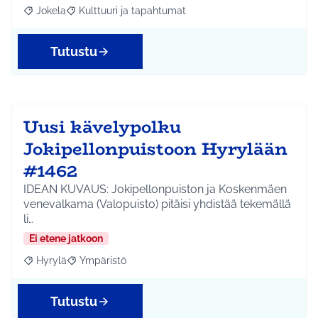
Jokela
Kulttuuri ja tapahtumat
Rajaa tulokset aihepiirin mukaan: Jokela
Rajaa tulokset teeman mukaan: Kulttuuri ja tapahtum
Tutustu
Uusi kävelypolku
Jokipellonpuistoon Hyrylään
#1462
IDEAN KUVAUS: Jokipellonpuiston ja Koskenmäen
venevalkama (Valopuisto) pitäisi yhdistää tekemällä
li…
Ei etene jatkoon
Hyrylä
Ympäristö
Rajaa tulokset aihepiirin mukaan: Hyrylä
Rajaa tulokset teeman mukaan: Ympäristö
Tutustu