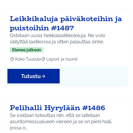
Leikkikaluja päiväkoteihin ja
puistoihin #1487
Ostetaan uusia hiekkalaatikkoleluja. Ne voisi
säilyttää laatikossa ja sitten palauttaa sinne.
Etenee jatkoon
Koko Tuusula
Lapset ja nuoret
Rajaa tulokset aihepiirin mukaan: Koko Tuusula
Rajaa tulokset teeman mukaan: Lapset ja nuor
Tutustu
Pelihalli Hyrylään #1486
Se voidaan toteuttaa niin, että se laitetaan
asuntomessualueen viereen ja se on pieni halli,
jossa o…