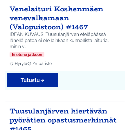
Venelaituri Koskenmäen
venevalkamaan
(Valopuistoon) #1467
IDEAN KUVAUS: Tuusulanjärven eteläpäässä
lähellä patoa ei ole lainkaan kunnollista laituria,
mihin v…
Ei etene jatkoon
Hyrylä
Ympäristö
Rajaa tulokset aihepiirin mukaan: Hyrylä
Rajaa tulokset teeman mukaan: Ympäristö
Tutustu
Tuusulanjärven kiertävän
pyörätien opastusmerkinnät
#1465