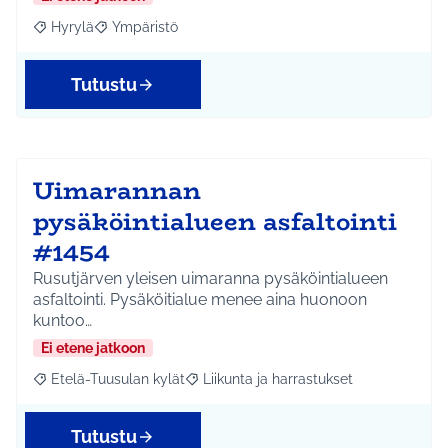
Hyrylä
Ympäristö
Rajaa tulokset aihepiirin mukaan: Hyrylä
Rajaa tulokset teeman mukaan: Ympäristö
Tutustu
Uimarannan
pysäköintialueen asfaltointi
#1454
Rusutjärven yleisen uimaranna pysäköintialueen
asfaltointi. Pysäköitialue menee aina huonoon
kuntoo…
Ei etene jatkoon
Etelä-Tuusulan kylät
Liikunta ja harrastukset
Rajaa tulokset aihepiirin mukaan: Etelä-Tuusulan kylät
Rajaa tulokset teeman mukaan: Liikunta
Tutustu