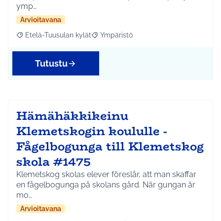
ymp…
Arvioitavana
Etelä-Tuusulan kylät
Ympäristö
Rajaa tulokset aihepiirin mukaan: Etelä-Tuusulan kylät
Rajaa tulokset teeman mukaan: Ympäri
Tutustu
Hämähäkkikeinu
Klemetskogin koululle -
Fågelbogunga till Klemetskog
skola #1475
Klemetskog skolas elever föreslår, att man skaffar
en fågelbogunga på skolans gård. När gungan är
mo…
Arvioitavana