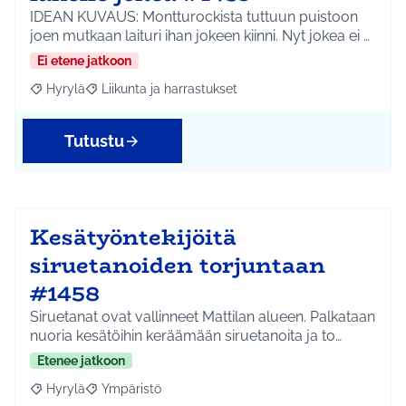
IDEAN KUVAUS: Montturockista tuttuun puistoon
joen mutkaan laituri ihan jokeen kiinni. Nyt jokea ei …
Ei etene jatkoon
Hyrylä
Liikunta ja harrastukset
Rajaa tulokset aihepiirin mukaan: Hyrylä
Rajaa tulokset teeman mukaan: Liikunta ja harrastuks
Tutustu
Kesätyöntekijöitä
siruetanoiden torjuntaan
#1458
Siruetanat ovat vallinneet Mattilan alueen. Palkataan
nuoria kesätöihin keräämään siruetanoita ja to…
Etenee jatkoon
Hyrylä
Ympäristö
Rajaa tulokset aihepiirin mukaan: Hyrylä
Rajaa tulokset teeman mukaan: Ympäristö