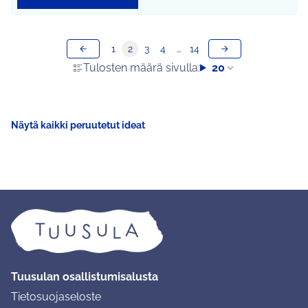
1
2
3
4
…
14
Tulosten määrä sivulla:
20
Näytä kaikki peruutetut ideat
Tuusulan osallistumisalusta
Tietosuojaseloste