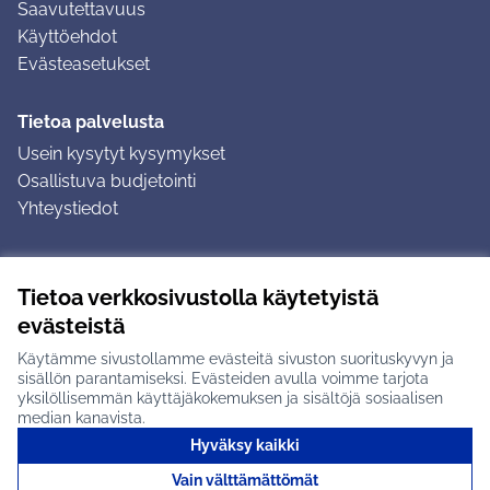
Saavutettavuus
Käyttöehdot
Evästeasetukset
Tietoa palvelusta
Usein kysytyt kysymykset
Osallistuva budjetointi
Yhteystiedot
Ohjeet
Tietoa verkkosivustolla käytetyistä
Ohjeet kirjautumiseen
evästeistä
Ohjeet kommentin jättämiseen
Käytämme sivustollamme evästeitä sivuston suorituskyvyn ja
sisällön parantamiseksi. Evästeiden avulla voimme tarjota
yksilöllisemmän käyttäjäkokemuksen ja sisältöjä sosiaalisen
median kanavista.
Hyväksy kaikki
Tuusulan osallistumisalusta X-palvelussa
Tuusula
Vain välttämättömät