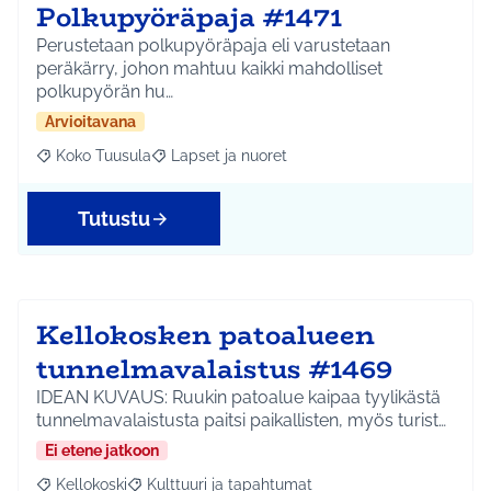
Polkupyöräpaja #1471
Perustetaan polkupyöräpaja eli varustetaan
peräkärry, johon mahtuu kaikki mahdolliset
polkupyörän hu…
Arvioitavana
Koko Tuusula
Lapset ja nuoret
Rajaa tulokset aihepiirin mukaan: Koko Tuusula
Rajaa tulokset teeman mukaan: Lapset ja nuor
Tutustu
Kellokosken patoalueen
tunnelmavalaistus #1469
IDEAN KUVAUS: Ruukin patoalue kaipaa tyylikästä
tunnelmavalaistusta paitsi paikallisten, myös turist…
Ei etene jatkoon
Kellokoski
Kulttuuri ja tapahtumat