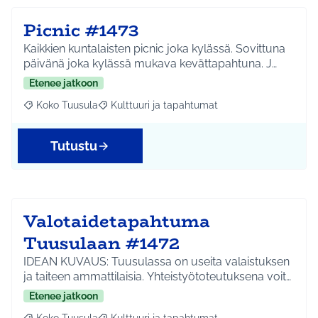
Picnic #1473
Kaikkien kuntalaisten picnic joka kylässä. Sovittuna
päivänä joka kylässä mukava kevättapahtuna. J…
Etenee jatkoon
Koko Tuusula
Kulttuuri ja tapahtumat
Rajaa tulokset aihepiirin mukaan: Koko Tuusula
Rajaa tulokset teeman mukaan: Kulttuuri ja ta
Tutustu
Valotaidetapahtuma
Tuusulaan #1472
IDEAN KUVAUS: Tuusulassa on useita valaistuksen
ja taiteen ammattilaisia. Yhteistyötoteutuksena voit…
Etenee jatkoon