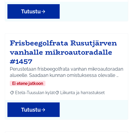
Tutustu
Frisbeegolfrata Rusutjärven
vanhalle mikroautoradalle
#1457
Perustetaan frisbeegolfrata vanhan mikroautoradan
alueelle. Saadaan kunnan omistuksessa olevalle …
Ei etene jatkoon
Etelä-Tuusulan kylät
Liikunta ja harrastukset
Rajaa tulokset aihepiirin mukaan: Etelä-Tuusulan kylät
Rajaa tulokset teeman mukaan: Liikunta
Tutustu