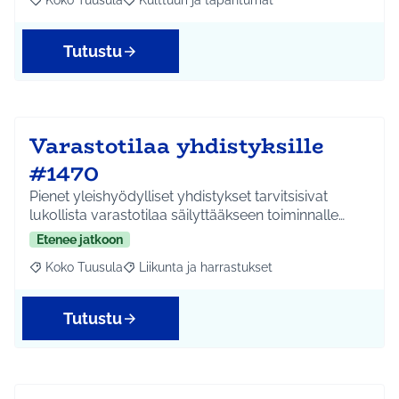
Koko Tuusula
Kulttuuri ja tapahtumat
Rajaa tulokset aihepiirin mukaan: Koko Tuusula
Rajaa tulokset teeman mukaan: Kulttuuri ja ta
Tutustu
Varastotilaa yhdistyksille
#1470
Pienet yleishyödylliset yhdistykset tarvitsisivat
lukollista varastotilaa säilyttääkseen toiminnalle…
Etenee jatkoon
Koko Tuusula
Liikunta ja harrastukset
Rajaa tulokset aihepiirin mukaan: Koko Tuusula
Rajaa tulokset teeman mukaan: Liikunta ja harr
Tutustu