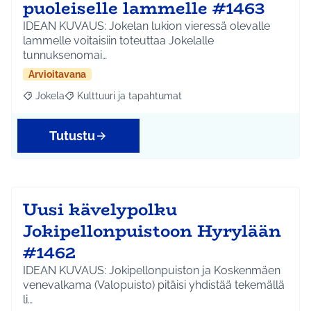
puoleiselle lammelle #1463
IDEAN KUVAUS: Jokelan lukion vieressä olevalle
lammelle voitaisiin toteuttaa Jokelalle
tunnuksenomai…
Arvioitavana
Jokela
Kulttuuri ja tapahtumat
Rajaa tulokset aihepiirin mukaan: Jokela
Rajaa tulokset teeman mukaan: Kulttuuri ja tapahtum
Tutustu
Uusi kävelypolku
Jokipellonpuistoon Hyrylään
#1462
IDEAN KUVAUS: Jokipellonpuiston ja Koskenmäen
venevalkama (Valopuisto) pitäisi yhdistää tekemällä
li…