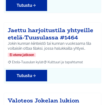
Tutustu
Jaettu harjoitustila yhtyeille
etelä-Tuusulassa #1464
Jokin kunnan kiinteistö tai kunnan vuokraama tila
voitaisiin ottaa tilaksi, jossa halukkailla yhtyei…
Ei etene jatkoon
Etelä-Tuusulan kylät
Kulttuuri ja tapahtumat
Rajaa tulokset aihepiirin mukaan: Etelä-Tuusulan kylät
Rajaa tulokset teeman mukaan: Kulttuur
Tutustu
Valoteos Jokelan lukion