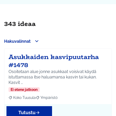
343 ideaa
Hakuvalinnat
Asukkaiden kasvipuutarha
#1478
Osoitetaan alue jonne asukkaat voisivat käydä
istuttamassa itse haluamansa kasvin tai kukan.
Kasvit …
Ei etene jatkoon
Koko Tuusula
Ympäristö
Rajaa tulokset aihepiirin mukaan: Koko Tuusula
Rajaa tulokset teeman mukaan: Ympäristö
Tutustu