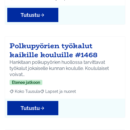
Rajaa tulokset aihepiirin mukaan: Kellokoski
Rajaa tulokset teeman mukaan: Kulttuuri ja tapah
Tutustu
Polkupyörien työkalut
kaikille kouluille #1468
Hankitaan polkupyörien huollossa tarvittavat
työkalut jokaiselle kunnan koululle. Koululaiset
voivat…
Etenee jatkoon
Koko Tuusula
Lapset ja nuoret
Rajaa tulokset aihepiirin mukaan: Koko Tuusula
Rajaa tulokset teeman mukaan: Lapset ja nuor
Tutustu