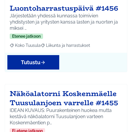
Luontoharrastuspäivä #1456
Järjestetään yhdessä kunnassa toimivien
yhdistysten ja yritysten kanssa lasten ja nuorten ja
miksei …
Etenee jatkoon
Koko Tuusula
Liikunta ja harrastukset
Rajaa tulokset aihepiirin mukaan: Koko Tuusula
Rajaa tulokset teeman mukaan: Liikunta ja harr
Tutustu
Näköalatorni Koskenmäelle
Tuusulanjoen varrelle #1455
IDEAN KUVAUS: Puurakenteinen huokea mutta
kestävä näköalatorni Tuusulanjoen varteen
Koskenmäentien p…
Ei etene jatkoon