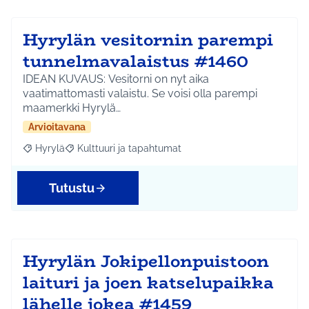
Hyrylän vesitornin parempi
tunnelmavalaistus #1460
IDEAN KUVAUS: Vesitorni on nyt aika
vaatimattomasti valaistu. Se voisi olla parempi
maamerkki Hyrylä…
Arvioitavana
Hyrylä
Kulttuuri ja tapahtumat
Rajaa tulokset aihepiirin mukaan: Hyrylä
Rajaa tulokset teeman mukaan: Kulttuuri ja tapahtum
Tutustu
Hyrylän Jokipellonpuistoon
laituri ja joen katselupaikka
lähelle jokea #1459