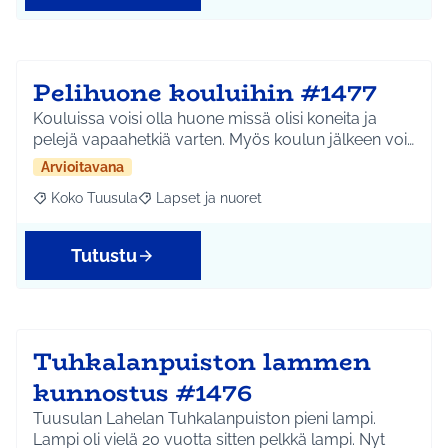
Pelihuone kouluihin #1477
Kouluissa voisi olla huone missä olisi koneita ja
pelejä vapaahetkiä varten. Myös koulun jälkeen voi…
Arvioitavana
Koko Tuusula
Lapset ja nuoret
Rajaa tulokset aihepiirin mukaan: Koko Tuusula
Rajaa tulokset teeman mukaan: Lapset ja nuor
Tutustu
Tuhkalanpuiston lammen
kunnostus #1476
Tuusulan Lahelan Tuhkalanpuiston pieni lampi.
Lampi oli vielä 20 vuotta sitten pelkkä lampi. Nyt