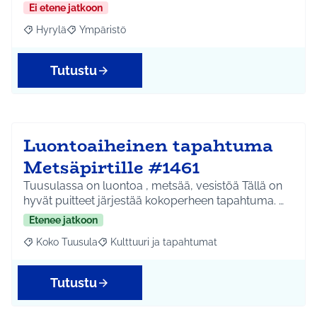
Ei etene jatkoon
Hyrylä
Ympäristö
Rajaa tulokset aihepiirin mukaan: Hyrylä
Rajaa tulokset teeman mukaan: Ympäristö
Tutustu
Luontoaiheinen tapahtuma
Metsäpirtille #1461
Tuusulassa on luontoa , metsää, vesistöä Tällä on
hyvät puitteet järjestää kokoperheen tapahtuma. …
Etenee jatkoon
Koko Tuusula
Kulttuuri ja tapahtumat
Rajaa tulokset aihepiirin mukaan: Koko Tuusula
Rajaa tulokset teeman mukaan: Kulttuuri ja ta
Tutustu