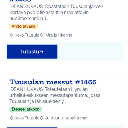
IDEAN KUVAUS: Opastetaan Tuusulanjärven
kiertävä pyörätie asfalttiin maalattavin
nuolimerkinnöin. I…
Arvioitavana
Koko Tuusula
Infra ja liikenne
Rajaa tulokset aihepiirin mukaan: Koko Tuusula
Rajaa tulokset teeman mukaan: Infra ja liikenne
Tutustu
Tuusulan messut #1466
IDEAN KUVAUS: Toteutetaan Hyrylän
urheilukeskukseen messutapahtuma, jossa
Tuusulan ja lähialueiden y…
Etenee jatkoon
Koko Tuusula
Kulttuuri ja tapahtumat
Rajaa tulokset aihepiirin mukaan: Koko Tuusula
Rajaa tulokset teeman mukaan: Kulttuuri ja ta