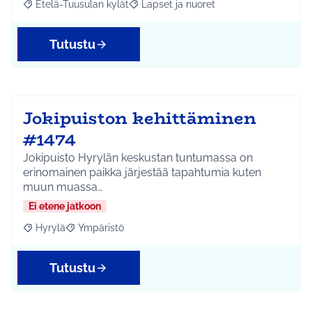
Etelä-Tuusulan kylät
Lapset ja nuoret
Rajaa tulokset aihepiirin mukaan: Etelä-Tuusulan kylät
Rajaa tulokset teeman mukaan: Lapset 
Tutustu
Jokipuiston kehittäminen
#1474
Jokipuisto Hyrylän keskustan tuntumassa on
erinomainen paikka järjestää tapahtumia kuten
muun muassa…
Ei etene jatkoon
Hyrylä
Ympäristö
Rajaa tulokset aihepiirin mukaan: Hyrylä
Rajaa tulokset teeman mukaan: Ympäristö
Tutustu