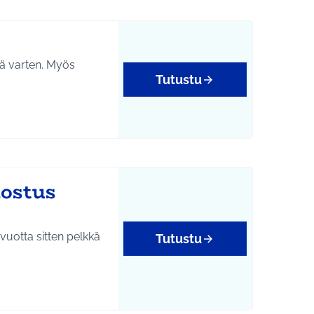
iä varten. Myös
Tutustu
ostus
vuotta sitten pelkkä
Tutustu