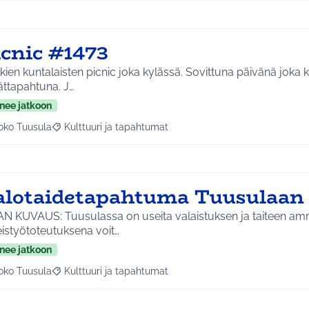
icnic #1473
kien kuntalaisten picnic joka kylässä. Sovittuna päivänä jok
ättapahtuna. J…
nee jatkoon
oko Tuusula
Kulttuuri ja tapahtumat
aa tulokset aihepiirin mukaan: Koko Tuusula
Rajaa tulokset teeman mukaan: Kulttuuri ja tapahtumat
alotaidetapahtuma Tuusulaan
N KUVAUS: Tuusulassa on useita valaistuksen ja taiteen amma
istyötoteutuksena voit…
nee jatkoon
oko Tuusula
Kulttuuri ja tapahtumat
aa tulokset aihepiirin mukaan: Koko Tuusula
Rajaa tulokset teeman mukaan: Kulttuuri ja tapahtumat