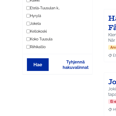
Kaikki
Etelä-Tuusulan kylät
H
Hyrylä
Jokela
F
Kellokoski
Klem
Koko Tuusula
När
Riihikallio
Arv
E
Raja
Tyhjennä
Hae
hakuvalinnat
J
Jok
tap
Ei 
H
Raja