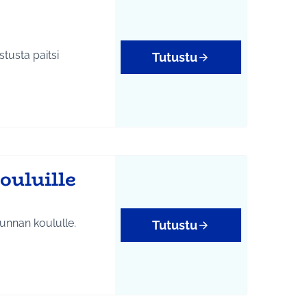
tusta paitsi
Tutustu
ouluille
kunnan koululle.
Tutustu