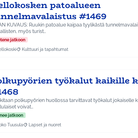
ellokosken patoalueen
unnelmavalaistus #1469
AN KUVAUS: Ruukin patoalue kaipaa tyylikästä tunnelmavalais
allisten, myös turist…
etene jatkoon
ellokoski
Kulttuuri ja tapahtumat
a tulokset aihepiirin mukaan: Kellokoski
Rajaa tulokset teeman mukaan: Kulttuuri ja tapahtumat
lkupyörien työkalut kaikille k
1468
itaan polkupyörien huollossa tarvittavat työkalut jokaiselle 
ulaiset voivat…
nee jatkoon
oko Tuusula
Lapset ja nuoret
aa tulokset aihepiirin mukaan: Koko Tuusula
Rajaa tulokset teeman mukaan: Lapset ja nuoret