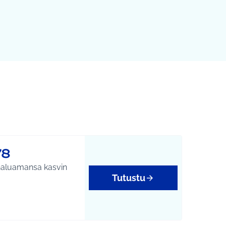
78
 haluamansa kasvin
Tutustu