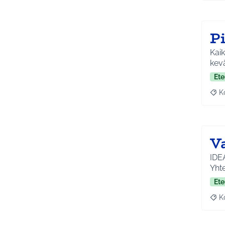
P
Kaik
kev
Ete
K
Raj
V
IDEA
Yhte
Ete
K
Raj