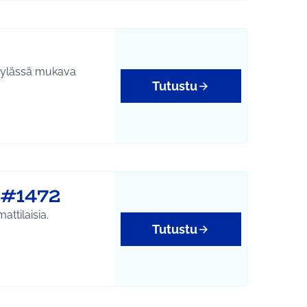
a kylässä mukava
Tutustu
 #1472
ttilaisia.
Tutustu