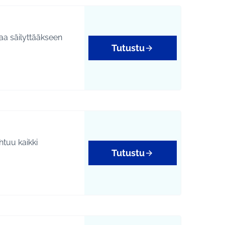
ilaa säilyttääkseen
Tutustu
tuu kaikki
Tutustu