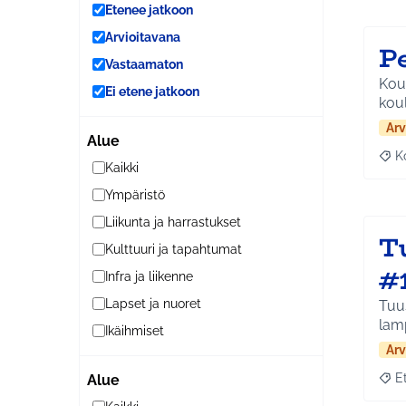
Etenee jatkoon
Arvioitavana
P
Vastaamaton
Koul
Ei etene jatkoon
koul
Arv
Alue
K
Raj
Kaikki
Ympäristö
Liikunta ja harrastukset
T
Kulttuuri ja tapahtumat
#
Infra ja liikenne
Lapset ja nuoret
Tuus
lam
Ikäihmiset
Arv
E
Alue
Raja