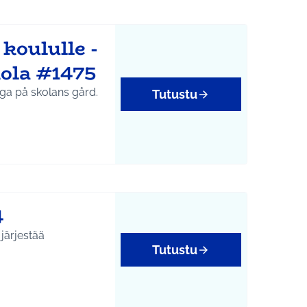
oululle -
kola #1475
nga på skolans gård.
Tutustu
4
järjestää
Tutustu