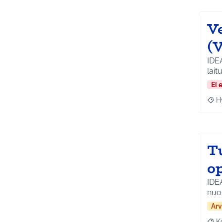
V
(
IDE
lait
Ei 
H
Raja
T
o
IDE
nuol
Arv
K