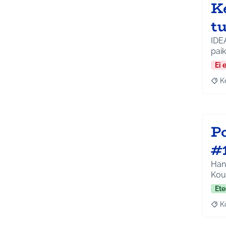
K
t
IDE
paik
Ei 
K
Raja
Po
#
Hank
Koul
Ete
K
Raj