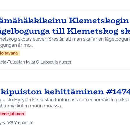
ämähäkkikeinu Klemetskogin k
ågelbogunga till Klemetskog s
etskog skolas elever föreslår, att man skaffar en fågelbogu
 gungan är mo…
ioitavana
telä-Tuusulan kylät
Lapset ja nuoret
a tulokset aihepiirin mukaan: Etelä-Tuusulan kylät
Rajaa tulokset teeman mukaan: Lapset ja nuoret
okipuiston kehittäminen #147
ipuisto Hyrylän keskustan tuntumassa on erinomainen paikka 
ahtumia kuten muun muassa…
etene jatkoon
yrylä
Ympäristö
a tulokset aihepiirin mukaan: Hyrylä
Rajaa tulokset teeman mukaan: Ympäristö