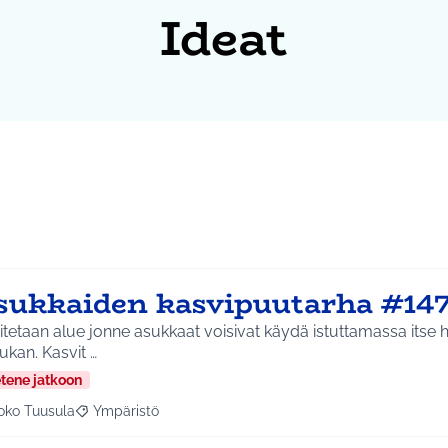
Ideat
sukkaiden kasvipuutarha #14
tetaan alue jonne asukkaat voisivat käydä istuttamassa itse
kukan. Kasvit …
etene jatkoon
oko Tuusula
Ympäristö
aa tulokset aihepiirin mukaan: Koko Tuusula
Rajaa tulokset teeman mukaan: Ympäristö