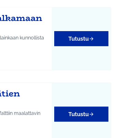
valkamaan
ainkaan kunnollista
Tutustu
ätien
lttiin maalattavin
Tutustu