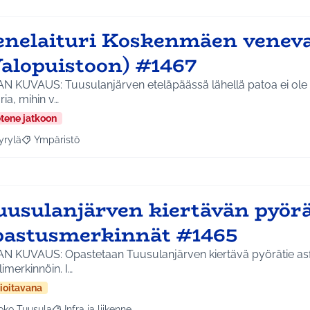
enelaituri Koskenmäen vene
Valopuistoon) #1467
AN KUVAUS: Tuusulanjärven eteläpäässä lähellä patoa ei ole l
uria, mihin v…
etene jatkoon
yrylä
Ympäristö
a tulokset aihepiirin mukaan: Hyrylä
Rajaa tulokset teeman mukaan: Ympäristö
uusulanjärven kiertävän pyör
pastusmerkinnät #1465
AN KUVAUS: Opastetaan Tuusulanjärven kiertävä pyörätie asfa
imerkinnöin. I…
ioitavana
oko Tuusula
Infra ja liikenne