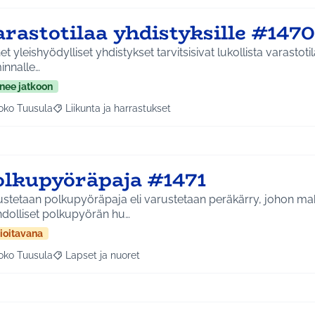
rastotilaa yhdistyksille #1470
et yleishyödylliset yhdistykset tarvitsisivat lukollista varastot
innalle…
nee jatkoon
oko Tuusula
Liikunta ja harrastukset
aa tulokset aihepiirin mukaan: Koko Tuusula
Rajaa tulokset teeman mukaan: Liikunta ja harrastukset
olkupyöräpaja #1471
ustetaan polkupyöräpaja eli varustetaan peräkärry, johon mah
dolliset polkupyörän hu…
ioitavana
oko Tuusula
Lapset ja nuoret
aa tulokset aihepiirin mukaan: Koko Tuusula
Rajaa tulokset teeman mukaan: Lapset ja nuoret