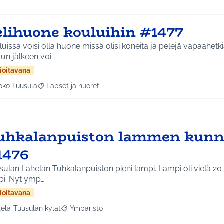
elihuone kouluihin #1477
uissa voisi olla huone missä olisi koneita ja pelejä vapaahetk
un jälkeen voi…
ioitavana
oko Tuusula
Lapset ja nuoret
aa tulokset aihepiirin mukaan: Koko Tuusula
Rajaa tulokset teeman mukaan: Lapset ja nuoret
uhkalanpuiston lammen kunn
1476
ulan Lahelan Tuhkalanpuiston pieni lampi. Lampi oli vielä 20 
pi. Nyt ymp…
ioitavana
telä-Tuusulan kylät
Ympäristö
a tulokset aihepiirin mukaan: Etelä-Tuusulan kylät
Rajaa tulokset teeman mukaan: Ympäristö