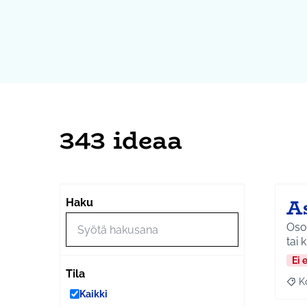
343 ideaa
A
Haku
Osoi
tai 
Ei 
Tila
K
Raj
Kaikki