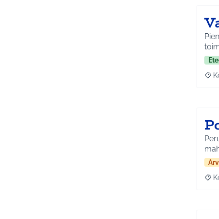
Va
Pien
toim
Ete
K
Raj
P
Per
mah
Arv
K
Raj