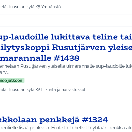
telä-Tuusulan kylät
Ympäristö
a tulokset aihepiirin mukaan: Etelä-Tuusulan kylät
Rajaa tulokset teeman mukaan: Ympäristö
p-laudoille lukittava teline tai
ilytyskoppi Rusutjärven yleise
imarannalle #1438
netaan Rusutjärven yleiselle uimarannalle sup-laudoille lukittava teline tai koppi
tarv…
nee jatkoon
telä-Tuusulan kylät
Liikunta ja harrastukset
a tulokset aihepiirin mukaan: Etelä-Tuusulan kylät
Rajaa tulokset teeman mukaan: Liikunta ja harras
ekkolaan penkkejä #1324
eritielle lisää penkkejä. Ei ole tällä hetkellä yhtään penkkiä alu