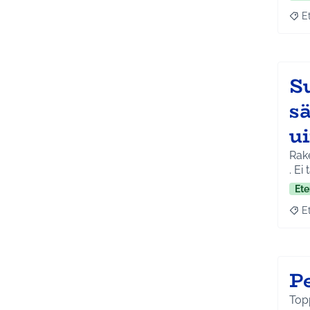
E
Raja
Su
sä
u
Raken
. Ei 
Ete
E
Raja
P
Topp