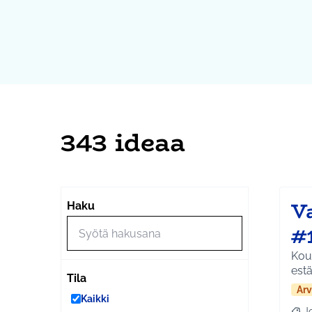
343 ideaa
V
Haku
#
Koul
estä
Tila
Arv
Kaikki
J