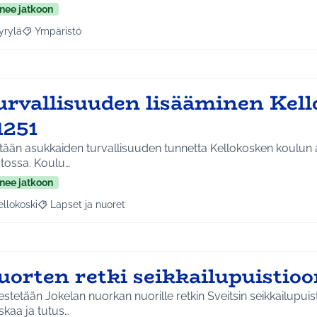
nee jatkoon
yrylä
Ympäristö
a tulokset aihepiirin mukaan: Hyrylä
Rajaa tulokset teeman mukaan: Ympäristö
urvallisuuden lisääminen Kell
1251
tään asukkaiden turvallisuuden tunnetta Kellokosken koulun a
stossa. Koulu…
nee jatkoon
ellokoski
Lapset ja nuoret
a tulokset aihepiirin mukaan: Kellokoski
Rajaa tulokset teeman mukaan: Lapset ja nuoret
uorten retki seikkailupuistioo
estetään Jokelan nuorkan nuorille retkin Sveitsin seikkailupuistoon. S
kaa ja tutus…