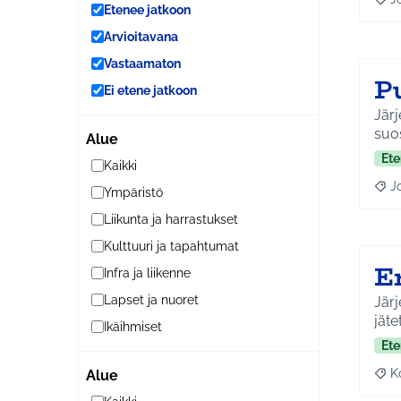
Raja
Etenee jatkoon
Arvioitavana
Vastaamaton
P
Ei etene jatkoon
Järj
suos
Alue
Ete
Kaikki
J
Ympäristö
Raja
Liikunta ja harrastukset
Kulttuuri ja tapahtumat
E
Infra ja liikenne
Lapset ja nuoret
Järj
jäte
Ikäihmiset
Ete
K
Alue
Raj