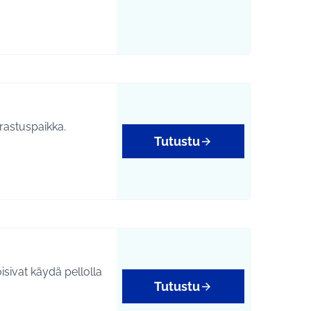
rastuspaikka.
Tutustu
sivat käydä pellolla
Tutustu