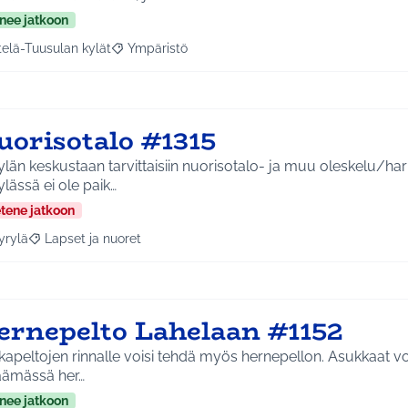
nee jatkoon
telä-Tuusulan kylät
Ympäristö
a tulokset aihepiirin mukaan: Etelä-Tuusulan kylät
Rajaa tulokset teeman mukaan: Ympäristö
uorisotalo #1315
län keskustaan tarvittaisiin nuorisotalo- ja muu oleskelu/har
lässä ei ole paik…
etene jatkoon
yrylä
Lapset ja nuoret
a tulokset aihepiirin mukaan: Hyrylä
Rajaa tulokset teeman mukaan: Lapset ja nuoret
ernepelto Lahelaan #1152
apeltojen rinnalle voisi tehdä myös hernepellon. Asukkaat voi
äämässä her…
nee jatkoon