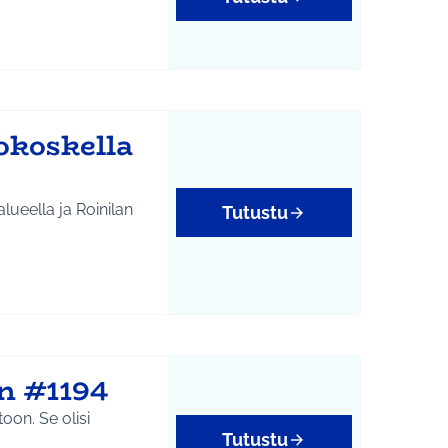
okoskella
lueella ja Roinilan
Tutustu
n #1194
e olisi
Tutustu