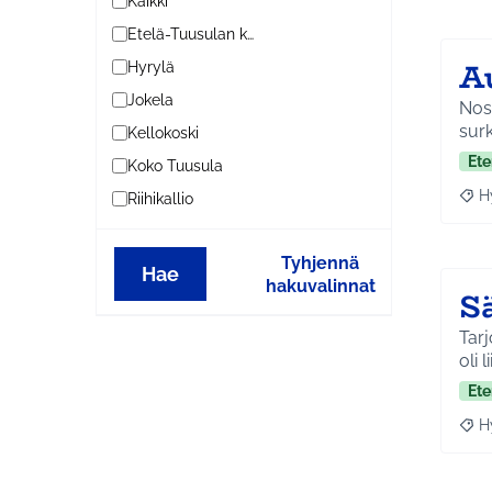
Kaikki
Etelä-Tuusulan kylät
A
Hyrylä
Jokela
Nost
surk
Kellokoski
Ete
Koko Tuusula
H
Riihikallio
Raja
Tyhjennä
Hae
hakuvalinnat
S
Tarj
oli l
Ete
H
Raja