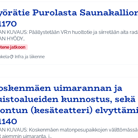
yörätie Purolasta Saunakallio
1170
N KUVAUS: Päällystetään VR:n huoltotie ja siirretään aita rada
AN HYÖDY…
etene jatkoon
okela
Infra ja liikenne
a tulokset aihepiirin mukaan: Jokela
Rajaa tulokset teeman mukaan: Infra ja liikenne
oskenmäen uimarannan ja
uistoalueiden kunnostus, sekä
ontun (kesäteatteri) elvyttäm
1140
AN KUVAUS: Koskenmäen matonpesupaikkojen välittömässä 
t aiemmin uimaranta, j…