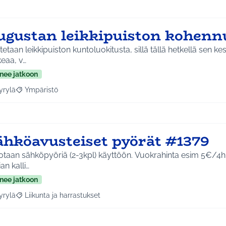
ugustan leikkipuiston kohenn
etaan leikkipuiston kuntoluokitusta, sillä tällä hetkellä sen ke
eaa, v…
nee jatkoon
yrylä
Ympäristö
a tulokset aihepiirin mukaan: Hyrylä
Rajaa tulokset teeman mukaan: Ympäristö
ähköavusteiset pyörät #1379
otaan sähköpyöriä (2-3kpl) käyttöön. Vuokrahinta esim 5€/4h 
iian kalli…
nee jatkoon
yrylä
Liikunta ja harrastukset
a tulokset aihepiirin mukaan: Hyrylä
Rajaa tulokset teeman mukaan: Liikunta ja harrastukset