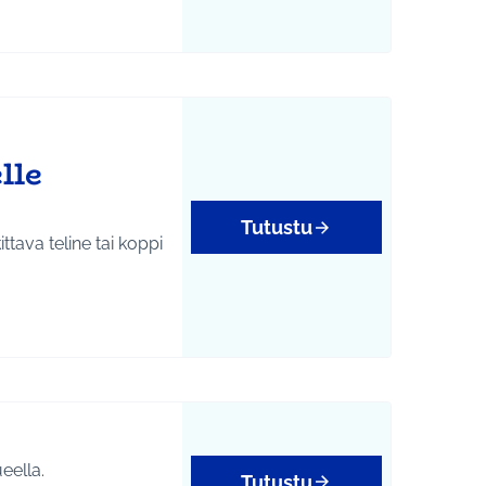
lle
Tutustu
tukset
eella.
Tutustu