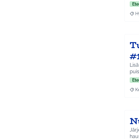
Ete
H
Raja
T
#
Lisä
pui
Ete
K
Raja
N
Järj
haus