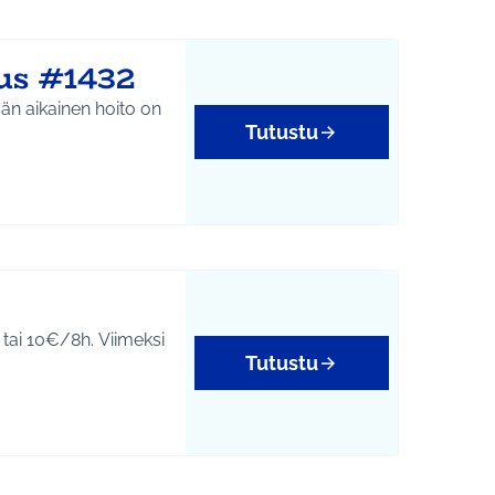
us #1432
sän aikainen hoito on
Tutustu
tai 10€/8h. Viimeksi
Tutustu