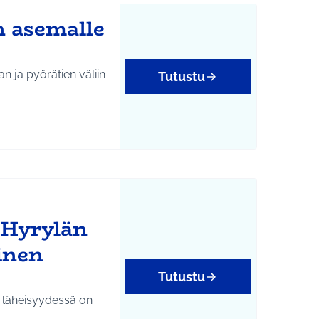
n asemalle
n ja pyörätien väliin
Tutustu
 Hyrylän
inen
Tutustu
läheisyydessä on