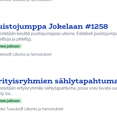
a tulokset aihepiirin mukaan: Jokela
Rajaa tulokset teeman mukaan: Liikunta ja harrastukset
uistojumppa Jokelaan #1258
estetään kesällä puistojumppaa ulkona. Edelliset puistojumpa
ittuja ja pidettyj…
nee jatkoon
okela
Liikunta ja harrastukset
a tulokset aihepiirin mukaan: Jokela
Rajaa tulokset teeman mukaan: Liikunta ja harrastukset
rityisryhmien sählytapahtuma
estetään erityisryhmille sählytapahtuma, jossa voisi tavata uusia 
tty toi…
nee jatkoon
oko Tuusula
Liikunta ja harrastukset
aa tulokset aihepiirin mukaan: Koko Tuusula
Rajaa tulokset teeman mukaan: Liikunta ja harrastukset