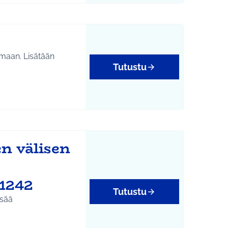
emaan. Lisätään
Tutustu
n välisen
#1242
Tutustu
isää