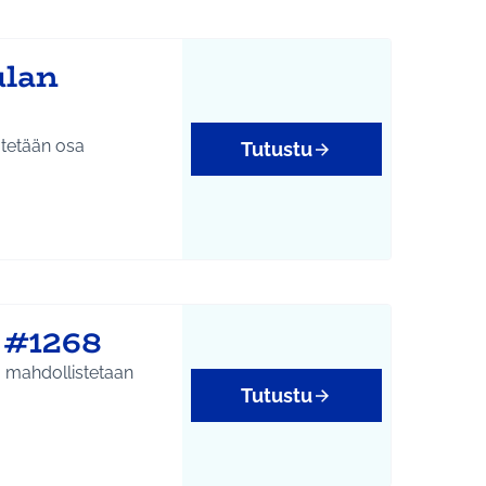
ulan
ätetään osa
Tutustu
 #1268
lä mahdollistetaan
Tutustu