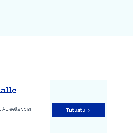
alle
 Alueella voisi
Tutustu