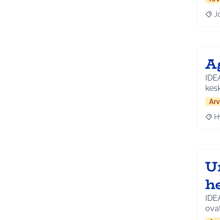
J
Raja
A
IDE
kesk
Arv
H
Raja
U
h
IDE
ova