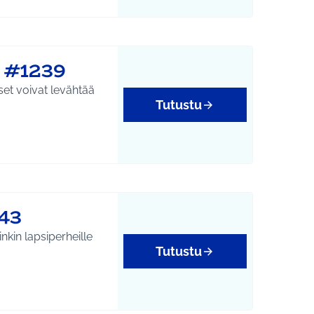
e #1239
set voivat levähtää
Tutustu
43
nkin lapsiperheille
Tutustu