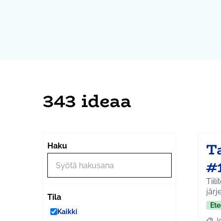
343 ideaa
T
Haku
#
Tiil
jär
Tila
Ete
Kaikki
J