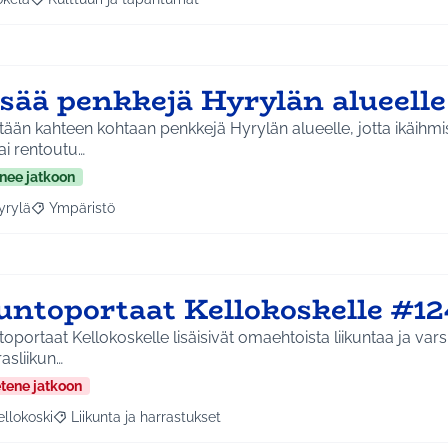
a tulokset aihepiirin mukaan: Jokela
Rajaa tulokset teeman mukaan: Kulttuuri ja tapahtumat
isää penkkejä Hyrylän alueell
tään kahteen kohtaan penkkejä Hyrylän alueelle, jotta ikäihmi
ai rentoutu…
nee jatkoon
yrylä
Ympäristö
a tulokset aihepiirin mukaan: Hyrylä
Rajaa tulokset teeman mukaan: Ympäristö
untoportaat Kellokoskelle #12
oportaat Kellokoskelle lisäisivät omaehtoista liikuntaa ja varsi
asliikun…
etene jatkoon
ellokoski
Liikunta ja harrastukset
a tulokset aihepiirin mukaan: Kellokoski
Rajaa tulokset teeman mukaan: Liikunta ja harrastukset