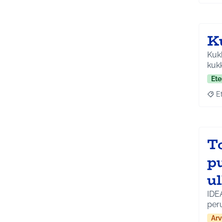
K
Kukk
kukk
Ete
E
Raja
T
p
u
IDE
per
Arv