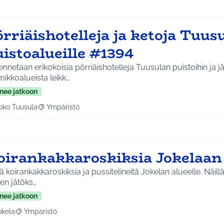
rriäishotelleja ja ketoja Tuus
istoalueille #1394
nnetaan erikokoisia pörriäishotelleja Tuusulan puistoihin ja j
ikkoalueista leikk…
nee jatkoon
oko Tuusula
Ympäristö
aa tulokset aihepiirin mukaan: Koko Tuusula
Rajaa tulokset teeman mukaan: Ympäristö
oirankakkaroskiksia Jokelaan
ä koirankakkaroskiksia ja pussitelineitä Jokelan alueelle. Näil
ien jätöks…
nee jatkoon
okela
Ympäristö
a tulokset aihepiirin mukaan: Jokela
Rajaa tulokset teeman mukaan: Ympäristö