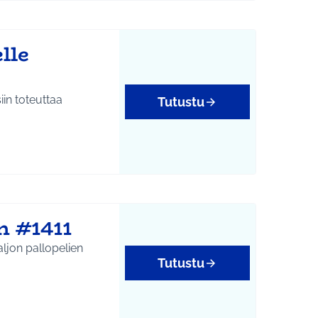
lle
in toteuttaa
Tutustu
n #1411
aljon pallopelien
Tutustu
tukset