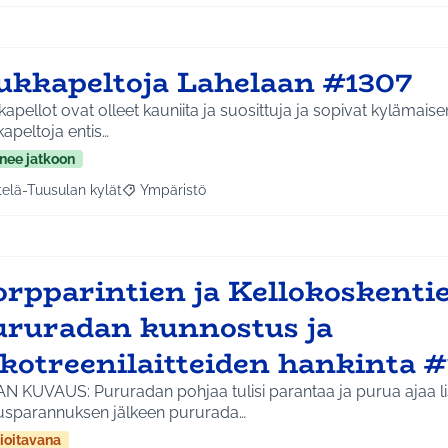
ukkapeltoja Lahelaan #1307
apellot ovat olleet kauniita ja suosittuja ja sopivat kylämais
apeltoja entis…
nee jatkoon
telä-Tuusulan kylät
Ympäristö
a tulokset aihepiirin mukaan: Etelä-Tuusulan kylät
Rajaa tulokset teeman mukaan: Ympäristö
orpparintien ja Kellokoskentie
ururadan kunnostus ja
lkotreenilaitteiden hankinta 
AN KUVAUS: Pururadan pohjaa tulisi parantaa ja purua ajaa l
usparannuksen jälkeen pururada…
ioitavana