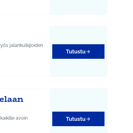
yös jalankulkijoiden
Tutustu
elaan
aikille avoin
Tutustu