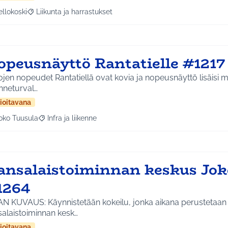
ellokoski
Liikunta ja harrastukset
a tulokset aihepiirin mukaan: Kellokoski
Rajaa tulokset teeman mukaan: Liikunta ja harrastukset
opeusnäyttö Rantatielle #1217
jen nopeudet Rantatiellä ovat kovia ja nopeusnäyttö lisäisi m
enneturval…
ioitavana
oko Tuusula
Infra ja liikenne
aa tulokset aihepiirin mukaan: Koko Tuusula
Rajaa tulokset teeman mukaan: Infra ja liikenne
ansalaistoiminnan keskus Jok
1264
N KUVAUS: Käynnistetään kokeilu, jonka aikana perustetaan k
salaistoiminnan kesk…
ioitavana