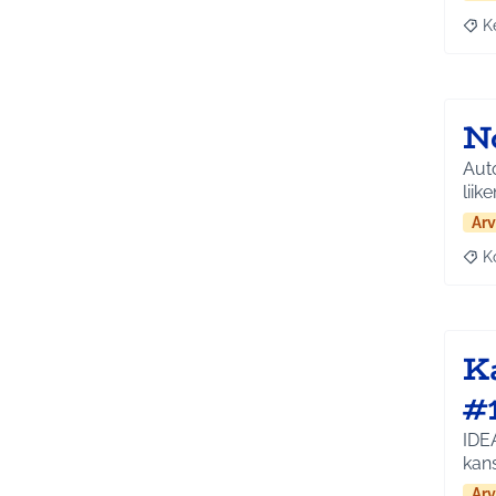
K
Raja
N
Auto
liik
Arv
K
Raj
K
#
IDEA
kan
Arv