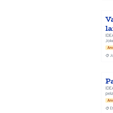
Va
l
IDEA
Jok
Arv
J
Raja
Pa
IDEA
pela
Arv
E
Raja