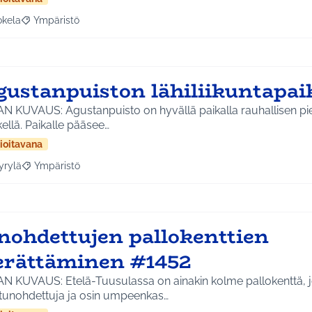
okela
Ympäristö
a tulokset aihepiirin mukaan: Jokela
Rajaa tulokset teeman mukaan: Ympäristö
gustanpuiston lähiliikuntapai
AN KUVAUS: Agustanpuisto on hyvällä paikalla rauhallisen pi
ellä. Paikalle pääsee…
ioitavana
yrylä
Ympäristö
a tulokset aihepiirin mukaan: Hyrylä
Rajaa tulokset teeman mukaan: Ympäristö
nohdettujen pallokenttien
erättäminen #1452
AN KUVAUS: Etelä-Tuusulassa on ainakin kolme pallokenttä, j
tunohdettuja ja osin umpeenkas…