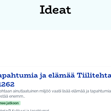
Ideat
apahtumia ja elämää Tiilitehta
1262
itehtaan ainutlaatuinen miljöö vaatii lisää elämää ja tapahtumia.
jestää enemm…
nee jatkoon
okela
Kulttuuri ja tapahtumat