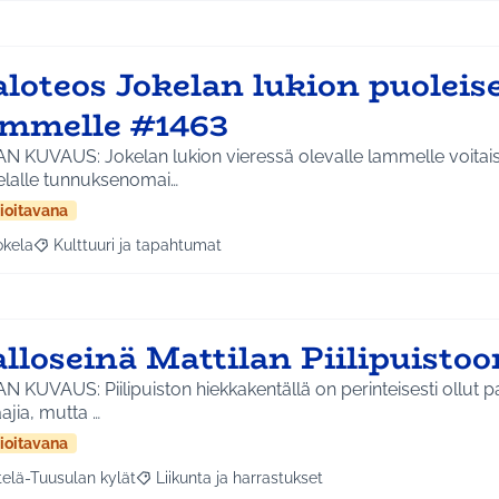
loteos Jokelan lukion puoleise
ammelle #1463
N KUVAUS: Jokelan lukion vieressä olevalle lammelle voitaisi
elalle tunnuksenomai…
ioitavana
okela
Kulttuuri ja tapahtumat
a tulokset aihepiirin mukaan: Jokela
Rajaa tulokset teeman mukaan: Kulttuuri ja tapahtumat
lloseinä Mattilan Piilipuistoo
N KUVAUS: Piilipuiston hiekkakentällä on perinteisesti ollut p
ajia, mutta …
ioitavana
telä-Tuusulan kylät
Liikunta ja harrastukset
a tulokset aihepiirin mukaan: Etelä-Tuusulan kylät
Rajaa tulokset teeman mukaan: Liikunta ja harras