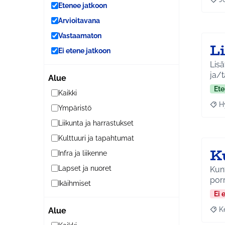
Raja
Etenee jatkoon
Arvioitavana
Vastaamaton
L
Ei etene jatkoon
Lisä
ja/t
Alue
Ete
Kaikki
H
Ympäristö
Raja
Liikunta ja harrastukset
Kulttuuri ja tapahtumat
K
Infra ja liikenne
Lapset ja nuoret
Kunt
porr
Ikäihmiset
Ei 
K
Alue
Raja