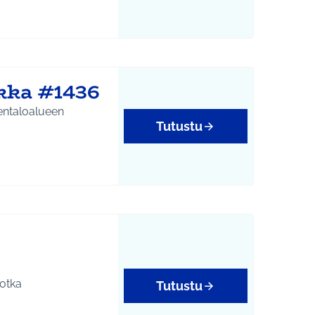
kka #1436
entaloalueen
Tutustu
otka
Tutustu