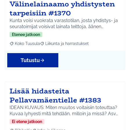
Välinelainaamo yhdistysten
tarpeisiin #1370
Kunta voisi vuokrata varastotilan, josta yhdistys- ja
seuratoimijat voisivat lainata telttoja, äänen…
Etenee jatkoon
Koko Tuusula
Liikunta ja harrastukset
Rajaa tulokset aihepiirin mukaan: Koko Tuusula
Rajaa tulokset teeman mukaan: Liikunta ja harr
Tutustu
Lisää hidasteita
Pellavamäentielle #1383
IDEAN KUVAUS: Miten muutos voitaisiin toteuttaa?
Kuvaa lyhyesti mitä tehdään, milloin ja missä? Asv…
Ei etene jatkoon