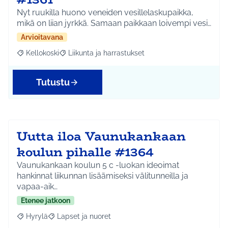
Nyt ruukilla huono veneiden vesillelaskupaikka,
mikä on liian jyrkkä. Samaan paikkaan loivempi vesi…
Arvioitavana
Kellokoski
Liikunta ja harrastukset
Rajaa tulokset aihepiirin mukaan: Kellokoski
Rajaa tulokset teeman mukaan: Liikunta ja harrast
Tutustu
Uutta iloa Vaunukankaan
koulun pihalle #1364
Vaunukankaan koulun 5 c -luokan ideoimat
hankinnat liikunnan lisäämiseksi välitunneilla ja
vapaa-aik…
Etenee jatkoon
Hyrylä
Lapset ja nuoret
Rajaa tulokset aihepiirin mukaan: Hyrylä
Rajaa tulokset teeman mukaan: Lapset ja nuoret