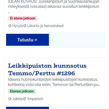
IDEAN KUVAUS: Jussilanpolun ja Suonkaulankujan
risteyksestä (vas.alas) alkavaa suositun lenkkipolun
…
Ei etene jatkoon
Hyrylä
Liikunta ja harrastukset
Rajaa tulokset aihepiirin mukaan: Hyrylä
Rajaa tulokset teeman mukaan: Liikunta ja harrastuks
Tutustu
Leikkipuiston kunnsotus
Temmo/Perttu #1296
Ideana huonokuntoisten leikkipuistojen kunnostus,
kohteena voisi olla esim. Temmon tai Pertuntien pu…
Etenee jatkoon
Jokela
Ympäristö
Rajaa tulokset aihepiirin mukaan: Jokela
Rajaa tulokset teeman mukaan: Ympäristö