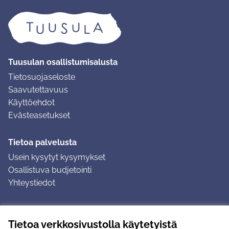
Tuusulan osallistumisalusta
Tietosuojaseloste
Saavutettavuus
Käyttöehdot
Evästeasetukset
Tietoa palvelusta
Usein kysytyt kysymykset
Osallistuva budjetointi
Yhteystiedot
Ohjeet
Tietoa verkkosivustolla käytetyistä
Ohjeet kirjautumiseen