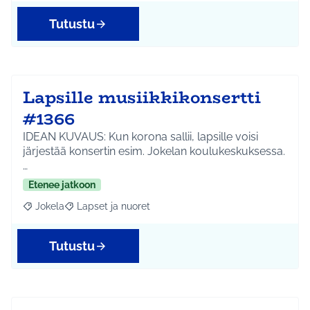
Tutustu
Lapsille musiikkikonsertti
#1366
IDEAN KUVAUS: Kun korona sallii, lapsille voisi
järjestää konsertin esim. Jokelan koulukeskuksessa.
…
Etenee jatkoon
Jokela
Lapset ja nuoret
Rajaa tulokset aihepiirin mukaan: Jokela
Rajaa tulokset teeman mukaan: Lapset ja nuoret
Tutustu