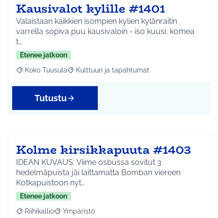
Kausivalot kylille #1401
Valaistaan kaikkien isompien kylien kylänraitin
varrella sopiva puu kausivaloin - iso kuusi, komea
t…
Etenee jatkoon
Koko Tuusula
Kulttuuri ja tapahtumat
Rajaa tulokset aihepiirin mukaan: Koko Tuusula
Rajaa tulokset teeman mukaan: Kulttuuri ja ta
Tutustu
Kolme kirsikkapuuta #1403
IDEAN KUVAUS: Viime osbussa sovitut 3
hedelmäpuista jäi laittamatta Bomban viereen
Kotkapuistoon nyt…
Etenee jatkoon
Riihikallio
Ympäristö
Rajaa tulokset aihepiirin mukaan: Riihikallio
Rajaa tulokset teeman mukaan: Ympäristö