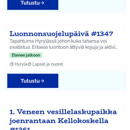
Tutustu
Luonnonsuojelupäivä #1347
Tapahtuma Hyrylässä johon kuka tahansa voi
osallistua. Erilaisia luontoon liittyviä kojuja ja aktivi…
Etenee jatkoon
Hyrylä
Lapset ja nuoret
Rajaa tulokset aihepiirin mukaan: Hyrylä
Rajaa tulokset teeman mukaan: Lapset ja nuoret
Tutustu
1. Veneen vesillelaskupaikka
joenrantaan Kellokoskella
#1361