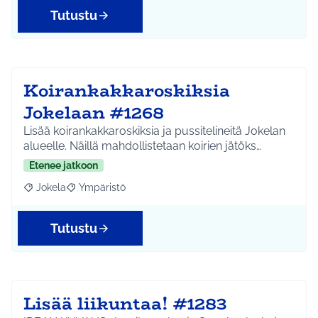
Tutustu
Koirankakkaroskiksia
Jokelaan #1268
Lisää koirankakkaroskiksia ja pussitelineitä Jokelan
alueelle. Näillä mahdollistetaan koirien jätöks…
Etenee jatkoon
Jokela
Ympäristö
Rajaa tulokset aihepiirin mukaan: Jokela
Rajaa tulokset teeman mukaan: Ympäristö
Tutustu
Lisää liikuntaa! #1283