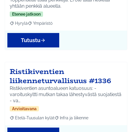
yhtään penkkiä alueella.
Etenee jatkoon
Hyrylä
Ympäristö
Rajaa tulokset aihepiirin mukaan: Hyrylä
Rajaa tulokset teeman mukaan: Ympäristö
Tutustu
Ristikiventien
liikenneturvallisuus #1336
Ristikiventien asuntoalueen katuosuus: -
varoituskyltti mutkan takaa lähestyvästä suojatiestä
- va…
Arvioitavana
Etelä-Tuusulan kylät
Infra ja liikenne
Rajaa tulokset aihepiirin mukaan: Etelä-Tuusulan kylät
Rajaa tulokset teeman mukaan: Infra ja 