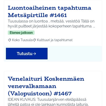
Luontoaiheinen tapahtuma
Metsäpirtille #1461
Tuusulassa on luontoa , metsää, vesistöä Tällä on
hyvät puitteet järjestää kokoperheen tapahtuma. …
Etenee jatkoon
Koko Tuusula
Kulttuuri ja tapahtumat
Rajaa tulokset aihepiirin mukaan: Koko Tuusula
Rajaa tulokset teeman mukaan: Kulttuuri ja ta
Tutustu
Venelaituri Koskenmäen
venevalkamaan
(Valopuistoon) #1467
IDEAN KUVAUS: Tuusulanjärven eteläpäässä
lähellä patoa ei ole lainkaan kunnollista laituria,