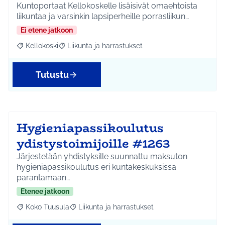
Kuntoportaat Kellokoskelle lisäisivät omaehtoista
liikuntaa ja varsinkin lapsiperheille porrasliikun…
Ei etene jatkoon
Kellokoski
Liikunta ja harrastukset
Rajaa tulokset aihepiirin mukaan: Kellokoski
Rajaa tulokset teeman mukaan: Liikunta ja harrast
Tutustu
Hygieniapassikoulutus
ydistystoimijoille #1263
Järjestetään yhdistyksille suunnattu maksuton
hygieniapassikoulutus eri kuntakeskuksissa
parantamaan…
Etenee jatkoon
Koko Tuusula
Liikunta ja harrastukset
Rajaa tulokset aihepiirin mukaan: Koko Tuusula
Rajaa tulokset teeman mukaan: Liikunta ja harr