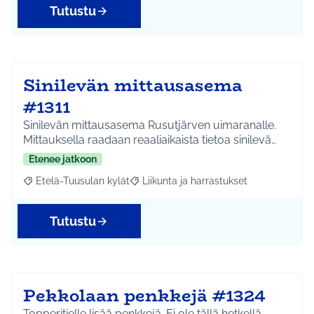
Tutustu
Sinilevän mittausasema
#1311
Sinilevän mittausasema Rusutjärven uimaranalle.
Mittauksella raadaan reaaliaikaista tietoa sinilevä…
Etenee jatkoon
Etelä-Tuusulan kylät
Liikunta ja harrastukset
Rajaa tulokset aihepiirin mukaan: Etelä-Tuusulan kylät
Rajaa tulokset teeman mukaan: Liikunta
Tutustu
Pekkolaan penkkejä #1324
Topperitielle lisää penkkejä. Ei ole tällä hetkellä