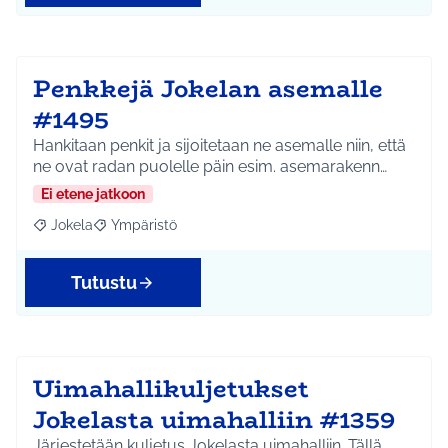
Penkkejä Jokelan asemalle
#1495
Hankitaan penkit ja sijoitetaan ne asemalle niin, että
ne ovat radan puolelle päin esim. asemarakenn…
Ei etene jatkoon
Jokela
Ympäristö
Rajaa tulokset aihepiirin mukaan: Jokela
Rajaa tulokset teeman mukaan: Ympäristö
Tutustu
Uimahallikuljetukset
Jokelasta uimahalliin #1359
Järjestetään kuljetus Jokelasta uimahalliin. Tällä