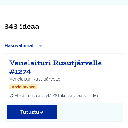
343 ideaa
Hakuvalinnat
Venelaituri Rusutjärvelle
#1274
Venelaituri Rusutjärvelle.
Arvioitavana
Etelä-Tuusulan kylät
Liikunta ja harrastukset
Rajaa tulokset aihepiirin mukaan: Etelä-Tuusulan kylät
Rajaa tulokset teeman mukaan: Liikunta
Tutustu