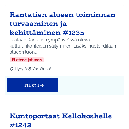
Rantatien alueen toiminnan
turvaaminen ja
kehittäminen #1235
Taataan Rantatien ympäristössä oleva
kulttuurikohteiden säilyminen. Lisäksi huolehditaan
alueen luon…
Ei etene jatkoon
Hyrylä
Ympäristö
Rajaa tulokset aihepiirin mukaan: Hyrylä
Rajaa tulokset teeman mukaan: Ympäristö
Tutustu
Kuntoportaat Kellokoskelle
#1243