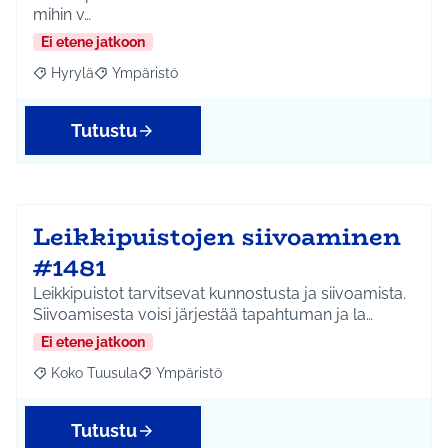
mihin v…
Ei etene jatkoon
Hyrylä
Ympäristö
Rajaa tulokset aihepiirin mukaan: Hyrylä
Rajaa tulokset teeman mukaan: Ympäristö
Tutustu
Leikkipuistojen siivoaminen
#1481
Leikkipuistot tarvitsevat kunnostusta ja siivoamista.
Siivoamisesta voisi järjestää tapahtuman ja la…
Ei etene jatkoon
Koko Tuusula
Ympäristö
Rajaa tulokset aihepiirin mukaan: Koko Tuusula
Rajaa tulokset teeman mukaan: Ympäristö
Tutustu