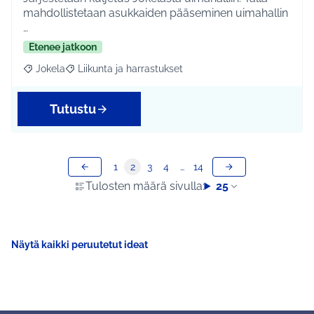
mahdollistetaan asukkaiden pääseminen uimahallin
…
Etenee jatkoon
Jokela
Liikunta ja harrastukset
Rajaa tulokset aihepiirin mukaan: Jokela
Rajaa tulokset teeman mukaan: Liikunta ja harrastuks
Tutustu
1
2
3
4
…
14
Tulosten määrä sivulla:
25
Näytä kaikki peruutetut ideat