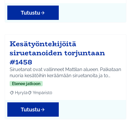
Tutustu
Kesätyöntekijöitä
siruetanoiden torjuntaan
#1458
Siruetanat ovat vallinneet Mattilan alueen. Palkataan
nuoria kesätöihin keräämään siruetanoita ja to…
Etenee jatkoon
Hyrylä
Ympäristö
Rajaa tulokset aihepiirin mukaan: Hyrylä
Rajaa tulokset teeman mukaan: Ympäristö
Tutustu