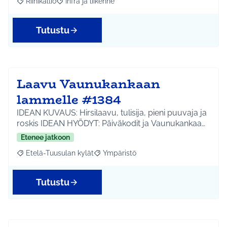
Riihikallio
Infra ja liikenne
Rajaa tulokset aihepiirin mukaan: Riihikallio
Rajaa tulokset teeman mukaan: Infra ja liikenne
Tutustu
Laavu Vaunukankaan
lammelle #1384
IDEAN KUVAUS: Hirsilaavu, tulisija, pieni puuvaja ja
roskis IDEAN HYÖDYT: Päiväkodit ja Vaunukankaa…
Etenee jatkoon
Etelä-Tuusulan kylät
Ympäristö
Rajaa tulokset aihepiirin mukaan: Etelä-Tuusulan kylät
Rajaa tulokset teeman mukaan: Ympäri
Tutustu