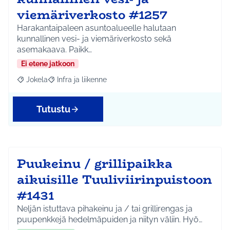
viemäriverkosto #1257
Harakantaipaleen asuntoalueelle halutaan
kunnallinen vesi- ja viemäriverkosto sekä
asemakaava. Paikk…
Ei etene jatkoon
Jokela
Infra ja liikenne
Rajaa tulokset aihepiirin mukaan: Jokela
Rajaa tulokset teeman mukaan: Infra ja liikenne
Tutustu
Puukeinu / grillipaikka
aikuisille Tuuliviirinpuistoon
#1431
Neljän istuttava pihakeinu ja / tai grillirengas ja
puupenkkejä hedelmäpuiden ja niityn väliin. Hyö…