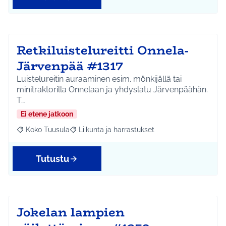
Retkiluistelureitti Onnela-
Järvenpää #1317
Luistelureitin auraaminen esim. mönkijällä tai
minitraktorilla Onnelaan ja yhdyslatu Järvenpäähän.
T…
Ei etene jatkoon
Koko Tuusula
Liikunta ja harrastukset
Rajaa tulokset aihepiirin mukaan: Koko Tuusula
Rajaa tulokset teeman mukaan: Liikunta ja harr
Tutustu
Jokelan lampien