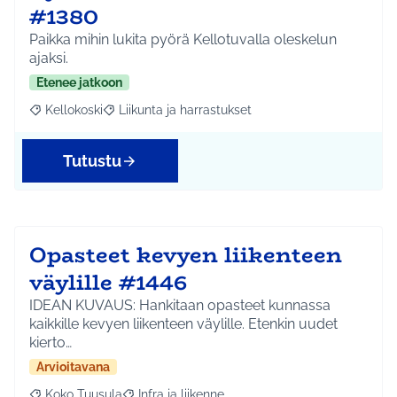
#1380
Paikka mihin lukita pyörä Kellotuvalla oleskelun
ajaksi.
Etenee jatkoon
Kellokoski
Liikunta ja harrastukset
Rajaa tulokset aihepiirin mukaan: Kellokoski
Rajaa tulokset teeman mukaan: Liikunta ja harrast
Tutustu
Opasteet kevyen liikenteen
väylille #1446
IDEAN KUVAUS: Hankitaan opasteet kunnassa
kaikkille kevyen liikenteen väylille. Etenkin uudet
kierto…
Arvioitavana
Koko Tuusula
Infra ja liikenne