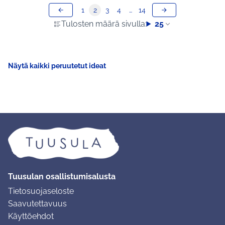
1
2
3
4
…
14
Tulosten määrä sivulla:
25
Näytä kaikki peruutetut ideat
Tuusulan osallistumisalusta
Tietosuojaseloste
Saavutettavuus
Käyttöehdot