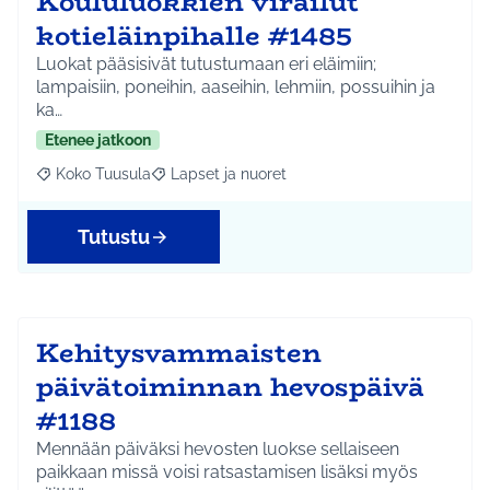
Koululuokkien virailut
kotieläinpihalle #1485
Luokat pääsisivät tutustumaan eri eläimiin;
lampaisiin, poneihin, aaseihin, lehmiin, possuihin ja
ka…
Etenee jatkoon
Koko Tuusula
Lapset ja nuoret
Rajaa tulokset aihepiirin mukaan: Koko Tuusula
Rajaa tulokset teeman mukaan: Lapset ja nuor
Tutustu
Kehitysvammaisten
päivätoiminnan hevospäivä
#1188
Mennään päiväksi hevosten luokse sellaiseen
paikkaan missä voisi ratsastamisen lisäksi myös