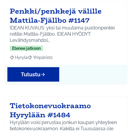
Penkki/penkkejä välille
Mattila-Fjällbo #1147
IDEAN KUVAUS: yksi tai muutama puistonpenkki
reitille Mattila-Fjällbo. IDEAN HYÖDYT:
Levähdysmahdol…
Etenee jatkoon
Hyrylä
Ympäristö
Rajaa tulokset aihepiirin mukaan: Hyrylä
Rajaa tulokset teeman mukaan: Ympäristö
Tutustu
Tietokonevuokraamo
Hyrylään #1484
Hyrylään voisi perustaa jonkun kaupan yhteyteen
tietokonevuokraamon. Kaikilla ei Tuusulassa ole