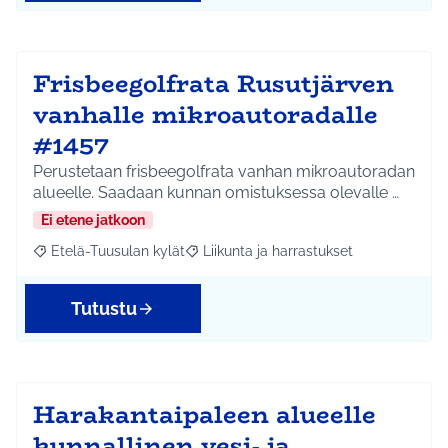
Frisbeegolfrata Rusutjärven
vanhalle mikroautoradalle
#1457
Perustetaan frisbeegolfrata vanhan mikroautoradan
alueelle. Saadaan kunnan omistuksessa olevalle …
Ei etene jatkoon
Etelä-Tuusulan kylät
Liikunta ja harrastukset
Rajaa tulokset aihepiirin mukaan: Etelä-Tuusulan kylät
Rajaa tulokset teeman mukaan: Liikunta
Tutustu
Harakantaipaleen alueelle
kunnallinen vesi- ja