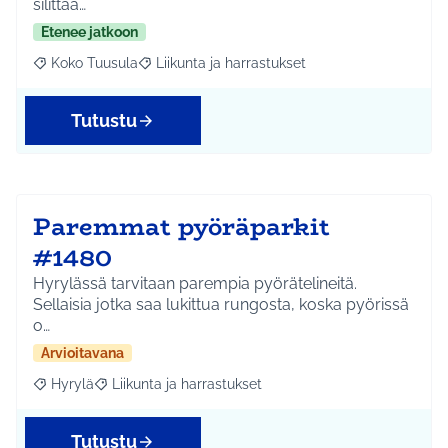
silittää…
Etenee jatkoon
Koko Tuusula
Liikunta ja harrastukset
Rajaa tulokset aihepiirin mukaan: Koko Tuusula
Rajaa tulokset teeman mukaan: Liikunta ja harr
Tutustu
Paremmat pyöräparkit
#1480
Hyrylässä tarvitaan parempia pyörätelineitä.
Sellaisia jotka saa lukittua rungosta, koska pyörissä
o…
Arvioitavana
Hyrylä
Liikunta ja harrastukset
Rajaa tulokset aihepiirin mukaan: Hyrylä
Rajaa tulokset teeman mukaan: Liikunta ja harrastuks
Tutustu