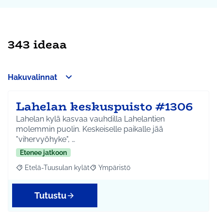
343 ideaa
Hakuvalinnat
Lahelan keskuspuisto #1306
Lahelan kylä kasvaa vauhdilla Lahelantien
molemmin puolin. Keskeiselle paikalle jää
"vihervyöhyke", …
Etenee jatkoon
Etelä-Tuusulan kylät
Ympäristö
Rajaa tulokset aihepiirin mukaan: Etelä-Tuusulan kylät
Rajaa tulokset teeman mukaan: Ympäri
Tutustu