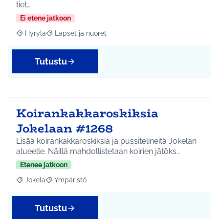
tiet…
Ei etene jatkoon
Hyrylä
Lapset ja nuoret
Rajaa tulokset aihepiirin mukaan: Hyrylä
Rajaa tulokset teeman mukaan: Lapset ja nuoret
Tutustu
Koirankakkaroskiksia
Jokelaan #1268
Lisää koirankakkaroskiksia ja pussitelineitä Jokelan
alueelle. Näillä mahdollistetaan koirien jätöks…
Etenee jatkoon
Jokela
Ympäristö
Rajaa tulokset aihepiirin mukaan: Jokela
Rajaa tulokset teeman mukaan: Ympäristö
Tutustu