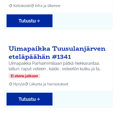
Kellokoski
Infra ja liikenne
Rajaa tulokset aihepiirin mukaan: Kellokoski
Rajaa tulokset teeman mukaan: Infra ja liikenne
Tutustu
Uimapaikka Tuusulanjärven
eteläpäähän #1341
Uimapaikka Parhaimmillaan pätkä hiekkarantaa,
laituri, raput veteen , kaide , esteetön kulku ja ta…
Ei etene jatkoon
Hyrylä
Liikunta ja harrastukset
Rajaa tulokset aihepiirin mukaan: Hyrylä
Rajaa tulokset teeman mukaan: Liikunta ja harrastuks
Tutustu