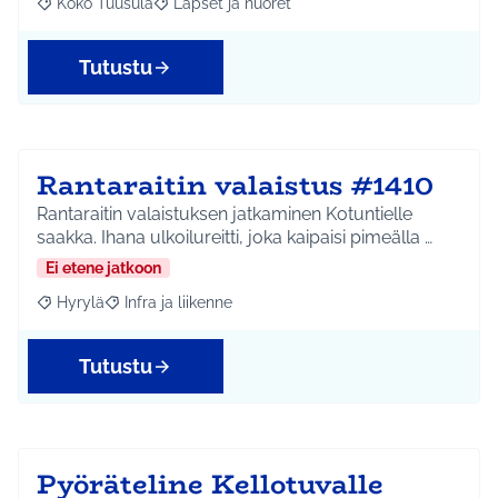
Koko Tuusula
Lapset ja nuoret
Rajaa tulokset aihepiirin mukaan: Koko Tuusula
Rajaa tulokset teeman mukaan: Lapset ja nuor
Tutustu
Rantaraitin valaistus #1410
Rantaraitin valaistuksen jatkaminen Kotuntielle
saakka. Ihana ulkoilureitti, joka kaipaisi pimeälla …
Ei etene jatkoon
Hyrylä
Infra ja liikenne
Rajaa tulokset aihepiirin mukaan: Hyrylä
Rajaa tulokset teeman mukaan: Infra ja liikenne
Tutustu
Pyöräteline Kellotuvalle