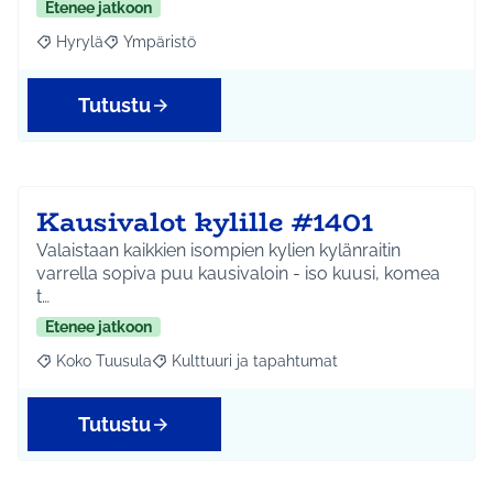
Etenee jatkoon
Hyrylä
Ympäristö
Rajaa tulokset aihepiirin mukaan: Hyrylä
Rajaa tulokset teeman mukaan: Ympäristö
Tutustu
Kausivalot kylille #1401
Valaistaan kaikkien isompien kylien kylänraitin
varrella sopiva puu kausivaloin - iso kuusi, komea
t…
Etenee jatkoon
Koko Tuusula
Kulttuuri ja tapahtumat
Rajaa tulokset aihepiirin mukaan: Koko Tuusula
Rajaa tulokset teeman mukaan: Kulttuuri ja ta
Tutustu