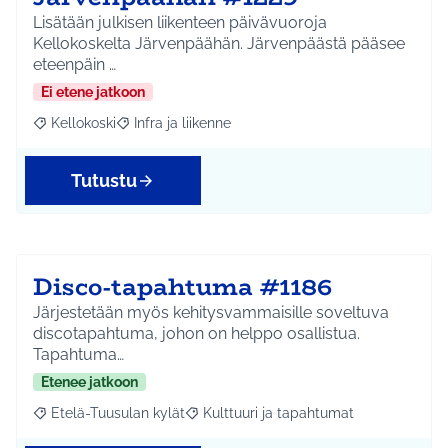
Lisätään julkisen liikenteen päivävuoroja
Kellokoskelta Järvenpäähän. Järvenpäästä pääsee
eteenpäin …
Ei etene jatkoon
Kellokoski
Infra ja liikenne
Rajaa tulokset aihepiirin mukaan: Kellokoski
Rajaa tulokset teeman mukaan: Infra ja liikenne
Tutustu
Disco-tapahtuma #1186
Järjestetään myös kehitysvammaisille soveltuva
discotapahtuma, johon on helppo osallistua.
Tapahtuma…
Etenee jatkoon
Etelä-Tuusulan kylät
Kulttuuri ja tapahtumat
Rajaa tulokset aihepiirin mukaan: Etelä-Tuusulan kylät
Rajaa tulokset teeman mukaan: Kulttuur