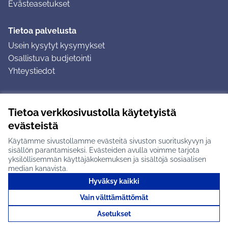
Evästeasetukset
Tietoa palvelusta
Usein kysytyt kysymykset
Osallistuva budjetointi
Yhteystiedot
Ohjeet
Tietoa verkkosivustolla käytetyistä
Ohjeet kirjautumiseen
evästeistä
Ohjeet kommentin jättämiseen
Käytämme sivustollamme evästeitä sivuston suorituskyvyn ja
sisällön parantamiseksi. Evästeiden avulla voimme tarjota
yksilöllisemmän käyttäjäkokemuksen ja sisältöjä sosiaalisen
median kanavista.
Hyväksy kaikki
Tuusulan osallistumisalusta X-palvelussa
Tuusula
Vain välttämättömät
Creative Commons -lisenssi
(Ulkoinen linkki)
(Ulkoinen linkki)
(Ulkoine
Verkkosivusto luotu
vapaan ohjelmiston
(Ulkoinen
Asetukset
avulla.