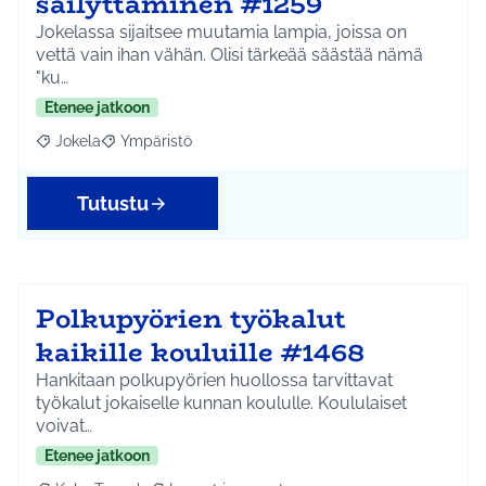
säilyttäminen #1259
Jokelassa sijaitsee muutamia lampia, joissa on
vettä vain ihan vähän. Olisi tärkeää säästää nämä
"ku…
Etenee jatkoon
Jokela
Ympäristö
Rajaa tulokset aihepiirin mukaan: Jokela
Rajaa tulokset teeman mukaan: Ympäristö
Tutustu
Polkupyörien työkalut
kaikille kouluille #1468
Hankitaan polkupyörien huollossa tarvittavat
työkalut jokaiselle kunnan koululle. Koululaiset
voivat…
Etenee jatkoon