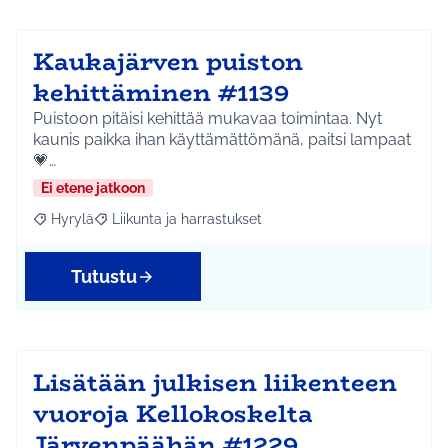
Kaukajärven puiston
kehittäminen #1139
Puistoon pitäisi kehittää mukavaa toimintaa. Nyt
kaunis paikka ihan käyttämättömänä, paitsi lampaat
💗…
Ei etene jatkoon
Hyrylä
Liikunta ja harrastukset
Rajaa tulokset aihepiirin mukaan: Hyrylä
Rajaa tulokset teeman mukaan: Liikunta ja harrastuks
Tutustu
Lisätään julkisen liikenteen
vuoroja Kellokoskelta
Järvenpäähän #1229