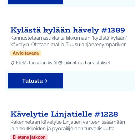
Kylästä kylään kävely #1389
Kannustetaan asukkaita liikkumaan "kylästä kylään"
kävelyin. Otetaan mallia Tuusulanjärvenympärikier…
Arvioitavana
Etelä-Tuusulan kylät
Liikunta ja harrastukset
Rajaa tulokset aihepiirin mukaan: Etelä-Tuusulan kylät
Rajaa tulokset teeman mukaan: Liikunta
Tutustu
Kävelytie Linjatielle #1228
Rakennetaan kävelytie Linjatien varteen lisäämään
jalankulkijoiden ja pyöräilijöiden turvallisuutta.
Ei etene jatkoon