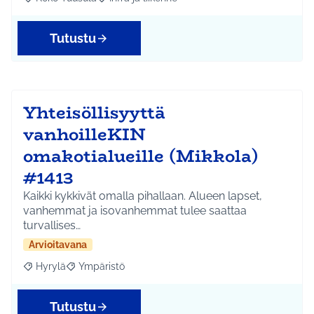
Rajaa tulokset aihepiirin mukaan: Koko Tuusula
Rajaa tulokset teeman mukaan: Infra ja liikenne
Tutustu
Yhteisöllisyyttä
vanhoilleKIN
omakotialueille (Mikkola)
#1413
Kaikki kykkivät omalla pihallaan. Alueen lapset,
vanhemmat ja isovanhemmat tulee saattaa
turvallises…
Arvioitavana
Hyrylä
Ympäristö
Rajaa tulokset aihepiirin mukaan: Hyrylä
Rajaa tulokset teeman mukaan: Ympäristö
Tutustu