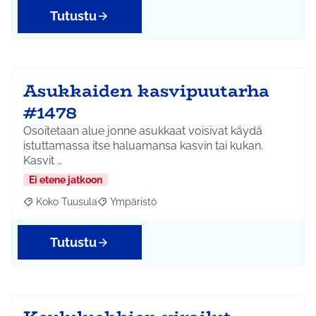
Tutustu
Asukkaiden kasvipuutarha
#1478
Osoitetaan alue jonne asukkaat voisivat käydä
istuttamassa itse haluamansa kasvin tai kukan.
Kasvit …
Ei etene jatkoon
Koko Tuusula
Ympäristö
Rajaa tulokset aihepiirin mukaan: Koko Tuusula
Rajaa tulokset teeman mukaan: Ympäristö
Tutustu