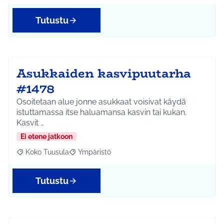
Tutustu
Asukkaiden kasvipuutarha
#1478
Osoitetaan alue jonne asukkaat voisivat käydä
istuttamassa itse haluamansa kasvin tai kukan.
Kasvit …
Ei etene jatkoon
Koko Tuusula
Ympäristö
Rajaa tulokset aihepiirin mukaan: Koko Tuusula
Rajaa tulokset teeman mukaan: Ympäristö
Tutustu