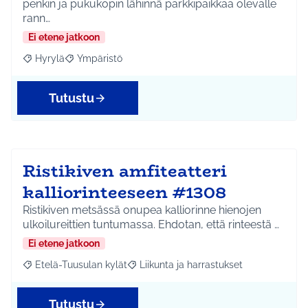
penkin ja pukukopin lähinnä parkkipaikkaa olevalle
rann…
Ei etene jatkoon
Hyrylä
Ympäristö
Rajaa tulokset aihepiirin mukaan: Hyrylä
Rajaa tulokset teeman mukaan: Ympäristö
Tutustu
Ristikiven amfiteatteri
kalliorinteeseen #1308
Ristikiven metsässä onupea kalliorinne hienojen
ulkoilureittien tuntumassa. Ehdotan, että rinteestä …
Ei etene jatkoon
Etelä-Tuusulan kylät
Liikunta ja harrastukset
Rajaa tulokset aihepiirin mukaan: Etelä-Tuusulan kylät
Rajaa tulokset teeman mukaan: Liikunta
Tutustu