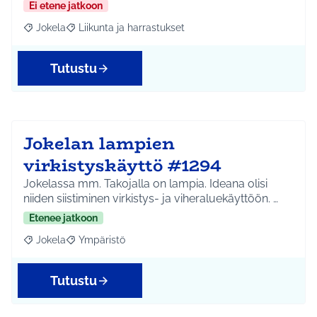
Ei etene jatkoon
Jokela
Liikunta ja harrastukset
Rajaa tulokset aihepiirin mukaan: Jokela
Rajaa tulokset teeman mukaan: Liikunta ja harrastuks
Tutustu
Jokelan lampien
virkistyskäyttö #1294
Jokelassa mm. Takojalla on lampia. Ideana olisi
niiden siistiminen virkistys- ja viheraluekäyttöön. …
Etenee jatkoon
Jokela
Ympäristö
Rajaa tulokset aihepiirin mukaan: Jokela
Rajaa tulokset teeman mukaan: Ympäristö
Tutustu