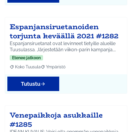
Espanjansiruetanoiden
torjunta keväällä 2021 #1282
Espanjansiruetanat ovat levinneet tietyille alueille
Tuusulassa. Järjestetään viikon-parin kampanja,…
Etenee jatkoon
Koko Tuusula
Ympäristö
Rajaa tulokset aihepiirin mukaan: Koko Tuusula
Rajaa tulokset teeman mukaan: Ympäristö
Tutustu
Venepaikkoja asukkaille
#1285
IDEAN KUVAUS: Voisi olla enemmän venepaikkoja.