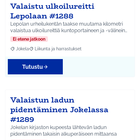
Valaistu ulkoilureitti
Lepolaan #1288
Lepolan urheilukentän taakse muutama kilometri
valaistua ulkoilureittiä kuntoportaineen ja -välinein…
Ei etene jatkoon
Jokela
Liikunta ja harrastukset
Rajaa tulokset aihepiirin mukaan: Jokela
Rajaa tulokset teeman mukaan: Liikunta ja harrastuks
Tutustu
Valaistun ladun
pidentäminen Jokelassa
#1289
Jokelan kirjaston kupeesta lähtevän ladun
pidentäminen takaisin alkuperäiseen mittaansa