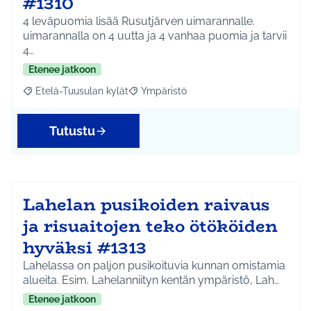
#1310
4 leväpuomia lisää Rusutjärven uimarannalle.
uimarannalla on 4 uutta ja 4 vanhaa puomia ja tarvii
4…
Etenee jatkoon
Etelä-Tuusulan kylät
Ympäristö
Rajaa tulokset aihepiirin mukaan: Etelä-Tuusulan kylät
Rajaa tulokset teeman mukaan: Ympäri
Tutustu
Lahelan pusikoiden raivaus
ja risuaitojen teko ötököiden
hyväksi #1313
Lahelassa on paljon pusikoituvia kunnan omistamia
alueita. Esim. Lahelanniityn kentän ympäristö, Lah…
Etenee jatkoon