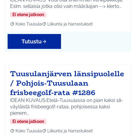
Esim. sellaisia jotka olisi vain määräajan --> kierto…
Ei etene jatkoon
Koko Tuusula
Liikunta ja harrastukset
Rajaa tulokset aihepiirin mukaan: Koko Tuusula
Rajaa tulokset teeman mukaan: Liikunta ja harr
Tutustu
Tuusulanjärven länsipuolelle
/ Pohjois-Tuusulaan
frisbeegolf-rata #1286
IDEAN KUVAUS:Etelä-Tuusulassa on pian kaksi 18-
väyläistä frisbeegolf-rataa, pohjoisessa kaksi
pienem…
Ei etene jatkoon
Koko Tuusula
Liikunta ja harrastukset
Rajaa tulokset aihepiirin mukaan: Koko Tuusula
Rajaa tulokset teeman mukaan: Liikunta ja harr