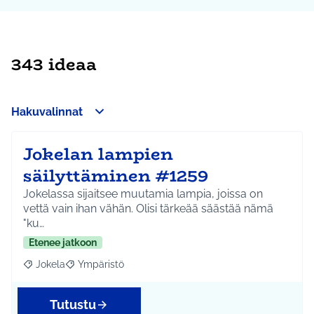
343 ideaa
Hakuvalinnat
Jokelan lampien
säilyttäminen #1259
Jokelassa sijaitsee muutamia lampia, joissa on
vettä vain ihan vähän. Olisi tärkeää säästää nämä
"ku…
Etenee jatkoon
Jokela
Ympäristö
Rajaa tulokset aihepiirin mukaan: Jokela
Rajaa tulokset teeman mukaan: Ympäristö
Tutustu