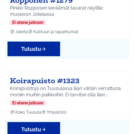
Ropponen #1279
Pirkko Ropposen keräämät tavarat näytille
museoon Jokelassa
Ei etene jatkoon
Jokela
Kulttuuri ja tapahtumat
Rajaa tulokset aihepiirin mukaan: Jokela
Rajaa tulokset teeman mukaan: Kulttuuri ja tapahtum
Tutustu
Koirapuisto #1323
Koirapuistoja on Tuusulassa liian vähän verrattuna
moniin muihin paikkoihin. Ei tarvitse olla liian …
Ei etene jatkoon
Koko Tuusula
Ympäristö
Rajaa tulokset aihepiirin mukaan: Koko Tuusula
Rajaa tulokset teeman mukaan: Ympäristö
Tutustu