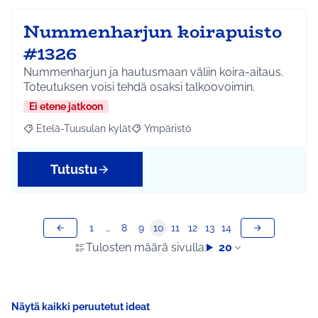
Nummenharjun koirapuisto
#1326
Nummenharjun ja hautusmaan väliin koira-aitaus.
Toteutuksen voisi tehdä osaksi talkoovoimin.
Ei etene jatkoon
Etelä-Tuusulan kylät
Ympäristö
Rajaa tulokset aihepiirin mukaan: Etelä-Tuusulan kylät
Rajaa tulokset teeman mukaan: Ympäri
Tutustu
1
…
8
9
10
11
12
13
14
Tulosten määrä sivulla:
20
Näytä kaikki peruutetut ideat