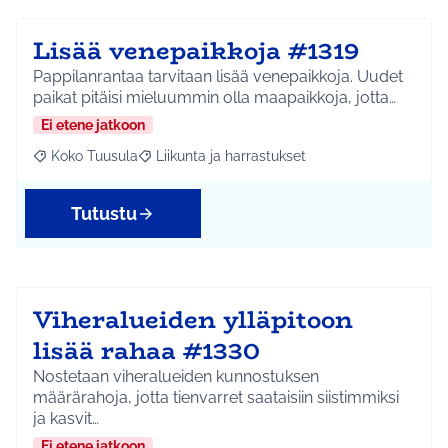
Lisää venepaikkoja #1319
Pappilanrantaa tarvitaan lisää venepaikkoja. Uudet
paikat pitäisi mieluummin olla maapaikkoja, jotta…
Ei etene jatkoon
Koko Tuusula
Liikunta ja harrastukset
Rajaa tulokset aihepiirin mukaan: Koko Tuusula
Rajaa tulokset teeman mukaan: Liikunta ja harr
Tutustu
Viheralueiden ylläpitoon
lisää rahaa #1330
Nostetaan viheralueiden kunnostuksen
määrärahoja, jotta tienvarret saataisiin siistimmiksi
ja kasvit…
Ei etene jatkoon