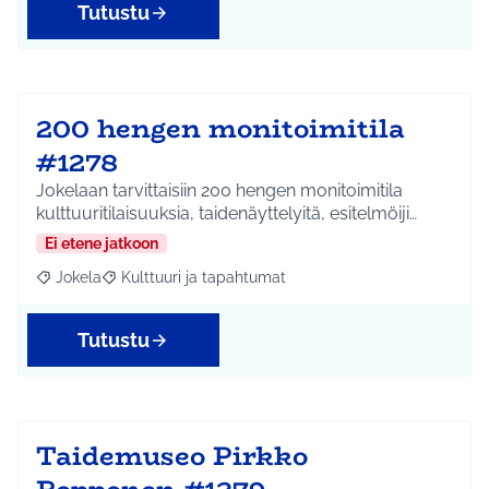
Tutustu
200 hengen monitoimitila
#1278
Jokelaan tarvittaisiin 200 hengen monitoimitila
kulttuuritilaisuuksia, taidenäyttelyitä, esitelmöiji…
Ei etene jatkoon
Jokela
Kulttuuri ja tapahtumat
Rajaa tulokset aihepiirin mukaan: Jokela
Rajaa tulokset teeman mukaan: Kulttuuri ja tapahtum
Tutustu
Taidemuseo Pirkko