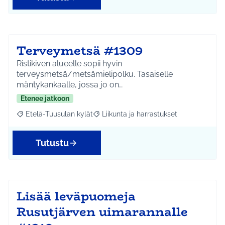
Terveymetsä #1309
Ristikiven alueelle sopii hyvin
terveysmetsä/metsämielipolku. Tasaiselle
mäntykankaalle, jossa jo on…
Etenee jatkoon
Etelä-Tuusulan kylät
Liikunta ja harrastukset
Rajaa tulokset aihepiirin mukaan: Etelä-Tuusulan kylät
Rajaa tulokset teeman mukaan: Liikunta
Tutustu
Lisää leväpuomeja
Rusutjärven uimarannalle