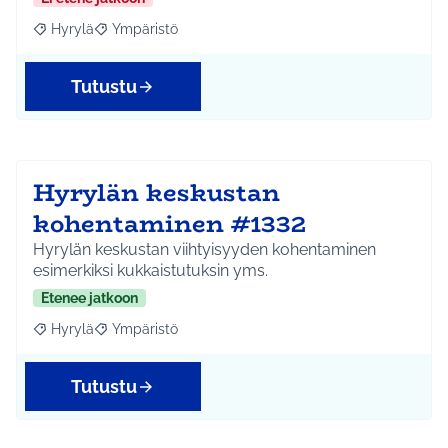
Hyrylä
Ympäristö
Rajaa tulokset aihepiirin mukaan: Hyrylä
Rajaa tulokset teeman mukaan: Ympäristö
Tutustu
Hyrylän keskustan
kohentaminen #1332
Hyrylän keskustan viihtyisyyden kohentaminen
esimerkiksi kukkaistutuksin yms.
Etenee jatkoon
Hyrylä
Ympäristö
Rajaa tulokset aihepiirin mukaan: Hyrylä
Rajaa tulokset teeman mukaan: Ympäristö
Tutustu