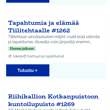
Tapahtumia ja elämää
Tiilitehtaalle #1262
Tiilitehtaan ainutlaatuinen miljöö vaatii lisää elämää
ja tapahtumia. Alueella voisi järjestää enemm…
Etenee jatkoon
Jokela
Kulttuuri ja tapahtumat
Rajaa tulokset aihepiirin mukaan: Jokela
Rajaa tulokset teeman mukaan: Kulttuuri ja tapahtum
Tutustu
Riihikallion Kotkanpuistoon
kuntoilupuisto #1269