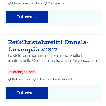
Etelä-Tuusulan kylät
Ympäristö
Rajaa tulokset aihepiirin mukaan: Etelä-Tuusulan kylät
Rajaa tulokset teeman mukaan: Ympäri
Tutustu
Retkiluistelureitti Onnela-
Järvenpää #1317
Luistelureitin auraaminen esim. mönkijällä tai
minitraktorilla Onnelaan ja yhdyslatu Järvenpäähän.
T…
Ei etene jatkoon
Koko Tuusula
Liikunta ja harrastukset
Rajaa tulokset aihepiirin mukaan: Koko Tuusula
Rajaa tulokset teeman mukaan: Liikunta ja harr
Tutustu