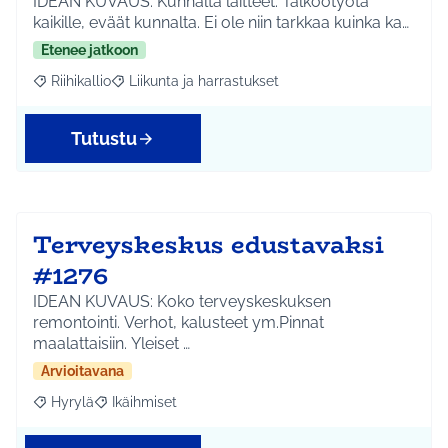
IDEAN KUVAUS: Kunnalta laitteet. Talkootyötä
kaikille, eväät kunnalta. Ei ole niin tarkkaa kuinka ka…
Etenee jatkoon
Riihikallio
Liikunta ja harrastukset
Rajaa tulokset aihepiirin mukaan: Riihikallio
Rajaa tulokset teeman mukaan: Liikunta ja harrastu
Tutustu
Terveyskeskus edustavaksi
#1276
IDEAN KUVAUS: Koko terveyskeskuksen
remontointi. Verhot, kalusteet ym.Pinnat
maalattaisiin. Yleiset …
Arvioitavana
Hyrylä
Ikäihmiset
Rajaa tulokset aihepiirin mukaan: Hyrylä
Rajaa tulokset teeman mukaan: Ikäihmiset