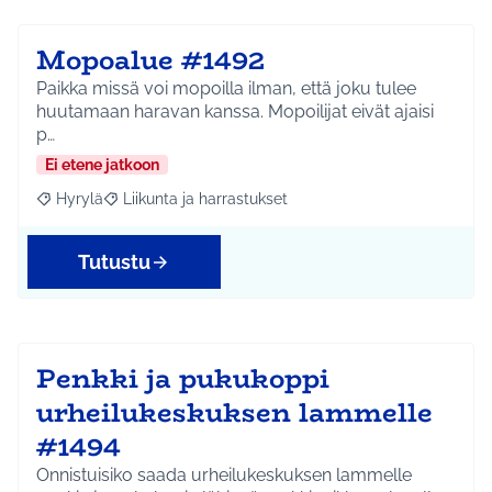
Mopoalue #1492
Paikka missä voi mopoilla ilman, että joku tulee
huutamaan haravan kanssa. Mopoilijat eivät ajaisi
p…
Ei etene jatkoon
Hyrylä
Liikunta ja harrastukset
Rajaa tulokset aihepiirin mukaan: Hyrylä
Rajaa tulokset teeman mukaan: Liikunta ja harrastuks
Tutustu
Penkki ja pukukoppi
urheilukeskuksen lammelle
#1494
Onnistuisiko saada urheilukeskuksen lammelle