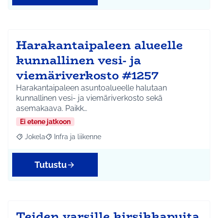
Harakantaipaleen alueelle
kunnallinen vesi- ja
viemäriverkosto #1257
Harakantaipaleen asuntoalueelle halutaan
kunnallinen vesi- ja viemäriverkosto sekä
asemakaava. Paikk…
Ei etene jatkoon
Jokela
Infra ja liikenne
Rajaa tulokset aihepiirin mukaan: Jokela
Rajaa tulokset teeman mukaan: Infra ja liikenne
Tutustu
Teiden varsille kirsikkapuita