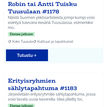
Robin tai Antti Tuisku
Tuusulaan #1178
Näistä Suomen ykkösartisteista jompi kumpi voisi
esiintyä tulevana kesänä Tuusulassa, esimerkiksi
mo…
Etenee jatkoon
Koko Tuusula
Kulttuuri ja tapahtumat
Rajaa tulokset aihepiirin mukaan: Koko Tuusula
Rajaa tulokset teeman mukaan: Kulttuuri ja ta
Tutustu
Erityisryhmien
sählytapahtuma #1183
Järjestetään erityisryhmille sählytapahtuma, jossa
voisi tavata uusia kavereita. Idea jätetty toi…
Etenee jatkoon