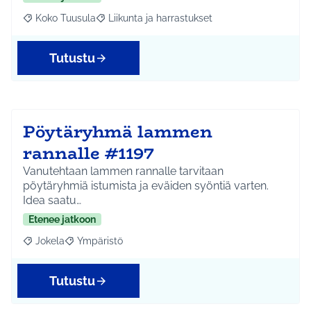
Koko Tuusula
Liikunta ja harrastukset
Rajaa tulokset aihepiirin mukaan: Koko Tuusula
Rajaa tulokset teeman mukaan: Liikunta ja harr
Tutustu
Pöytäryhmä lammen
rannalle #1197
Vanutehtaan lammen rannalle tarvitaan
pöytäryhmiä istumista ja eväiden syöntiä varten.
Idea saatu…
Etenee jatkoon
Jokela
Ympäristö
Rajaa tulokset aihepiirin mukaan: Jokela
Rajaa tulokset teeman mukaan: Ympäristö
Tutustu