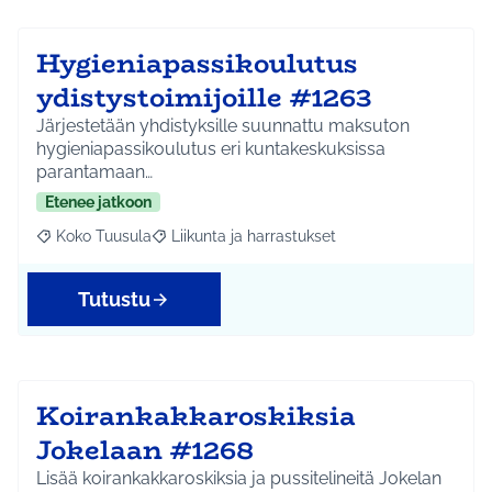
Hygieniapassikoulutus
ydistystoimijoille #1263
Järjestetään yhdistyksille suunnattu maksuton
hygieniapassikoulutus eri kuntakeskuksissa
parantamaan…
Etenee jatkoon
Koko Tuusula
Liikunta ja harrastukset
Rajaa tulokset aihepiirin mukaan: Koko Tuusula
Rajaa tulokset teeman mukaan: Liikunta ja harr
Tutustu
Koirankakkaroskiksia
Jokelaan #1268
Lisää koirankakkaroskiksia ja pussitelineitä Jokelan