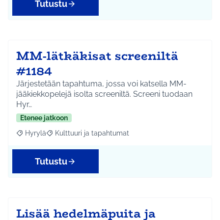
Tutustu
MM-lätkäkisat screeniltä
#1184
Järjestetään tapahtuma, jossa voi katsella MM-
jääkiekkopelejä isolta screeniltä. Screeni tuodaan
Hyr…
Etenee jatkoon
Hyrylä
Kulttuuri ja tapahtumat
Rajaa tulokset aihepiirin mukaan: Hyrylä
Rajaa tulokset teeman mukaan: Kulttuuri ja tapahtum
Tutustu
Lisää hedelmäpuita ja