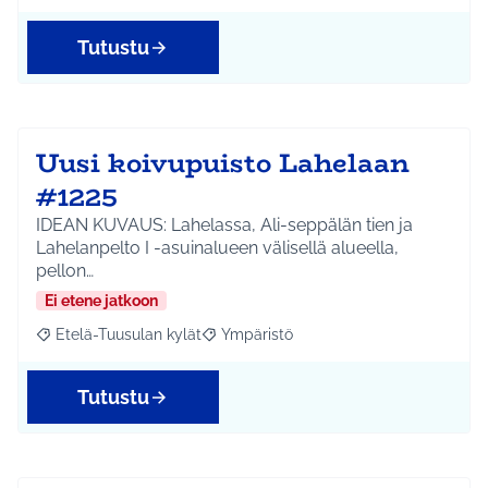
Tutustu
Uusi koivupuisto Lahelaan
#1225
IDEAN KUVAUS: Lahelassa, Ali-seppälän tien ja
Lahelanpelto I -asuinalueen välisellä alueella,
pellon…
Ei etene jatkoon
Etelä-Tuusulan kylät
Ympäristö
Rajaa tulokset aihepiirin mukaan: Etelä-Tuusulan kylät
Rajaa tulokset teeman mukaan: Ympäri
Tutustu