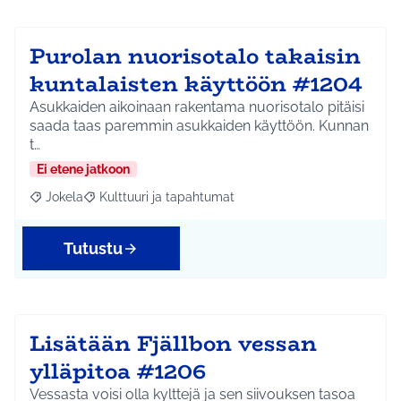
Purolan nuorisotalo takaisin
kuntalaisten käyttöön #1204
Asukkaiden aikoinaan rakentama nuorisotalo pitäisi
saada taas paremmin asukkaiden käyttöön. Kunnan
t…
Ei etene jatkoon
Jokela
Kulttuuri ja tapahtumat
Rajaa tulokset aihepiirin mukaan: Jokela
Rajaa tulokset teeman mukaan: Kulttuuri ja tapahtum
Tutustu
Lisätään Fjällbon vessan
ylläpitoa #1206
Vessasta voisi olla kylttejä ja sen siivouksen tasoa