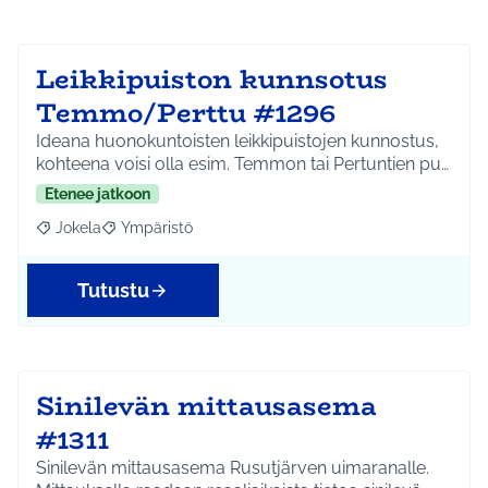
Leikkipuiston kunnsotus
Temmo/Perttu #1296
Ideana huonokuntoisten leikkipuistojen kunnostus,
kohteena voisi olla esim. Temmon tai Pertuntien pu…
Etenee jatkoon
Jokela
Ympäristö
Rajaa tulokset aihepiirin mukaan: Jokela
Rajaa tulokset teeman mukaan: Ympäristö
Tutustu
Sinilevän mittausasema
#1311
Sinilevän mittausasema Rusutjärven uimaranalle.