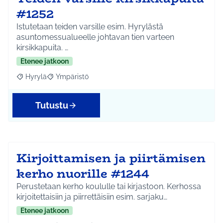
#1252
Istutetaan teiden varsille esim. Hyrylästä
asuntomessualueelle johtavan tien varteen
kirsikkapuita. …
Etenee jatkoon
Hyrylä
Ympäristö
Rajaa tulokset aihepiirin mukaan: Hyrylä
Rajaa tulokset teeman mukaan: Ympäristö
Tutustu
Kirjoittamisen ja piirtämisen
kerho nuorille #1244
Perustetaan kerho koululle tai kirjastoon. Kerhossa
kirjoitettaisiin ja piirrettäisiin esim. sarjaku…
Etenee jatkoon