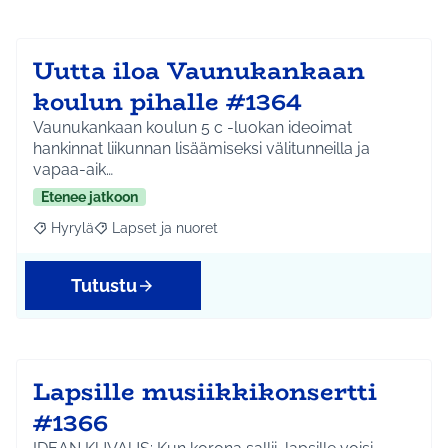
Uutta iloa Vaunukankaan
koulun pihalle #1364
Vaunukankaan koulun 5 c -luokan ideoimat
hankinnat liikunnan lisäämiseksi välitunneilla ja
vapaa-aik…
Etenee jatkoon
Hyrylä
Lapset ja nuoret
Rajaa tulokset aihepiirin mukaan: Hyrylä
Rajaa tulokset teeman mukaan: Lapset ja nuoret
Tutustu
Lapsille musiikkikonsertti
#1366