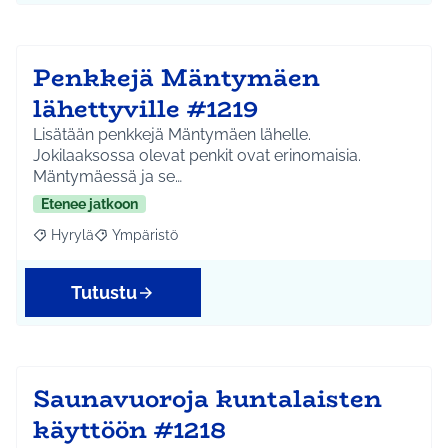
Penkkejä Mäntymäen
lähettyville #1219
Lisätään penkkejä Mäntymäen lähelle.
Jokilaaksossa olevat penkit ovat erinomaisia.
Mäntymäessä ja se…
Etenee jatkoon
Hyrylä
Ympäristö
Rajaa tulokset aihepiirin mukaan: Hyrylä
Rajaa tulokset teeman mukaan: Ympäristö
Tutustu
Saunavuoroja kuntalaisten
käyttöön #1218