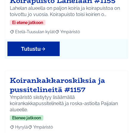
Koirapuisto Lahelaan #1155
Lahelan alueella on paljon koiria ja koirapuistoa on
toivottu jo vuosia. Koirapuisto toisi koirien o…
Ei etene jatkoon
Etelä-Tuusulan kylät
Ympäristö
Rajaa tulokset aihepiirin mukaan: Etelä-Tuusulan kylät
Rajaa tulokset teeman mukaan: Ympäri
Tutustu
Koirankakkaroskiksia ja
pussitelineitä #1157
Ympäristö siistiytyy lisäämällä
koirankakkapussitelineitä ja roska-astioita Paijalan
alueelle.
Etenee jatkoon
Hyrylä
Ympäristö
Rajaa tulokset aihepiirin mukaan: Hyrylä
Rajaa tulokset teeman mukaan: Ympäristö