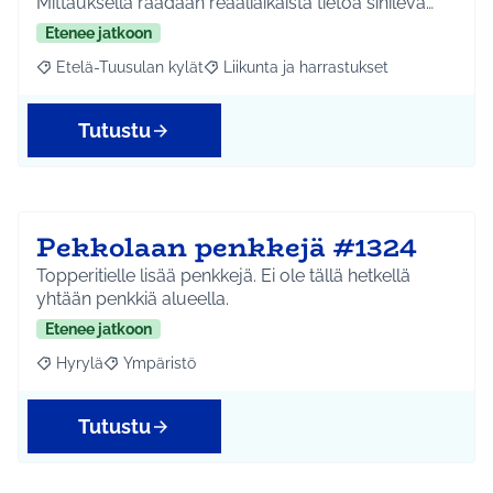
Mittauksella raadaan reaaliaikaista tietoa sinilevä…
Etenee jatkoon
Etelä-Tuusulan kylät
Liikunta ja harrastukset
Rajaa tulokset aihepiirin mukaan: Etelä-Tuusulan kylät
Rajaa tulokset teeman mukaan: Liikunta
Tutustu
Pekkolaan penkkejä #1324
Topperitielle lisää penkkejä. Ei ole tällä hetkellä
yhtään penkkiä alueella.
Etenee jatkoon
Hyrylä
Ympäristö
Rajaa tulokset aihepiirin mukaan: Hyrylä
Rajaa tulokset teeman mukaan: Ympäristö
Tutustu