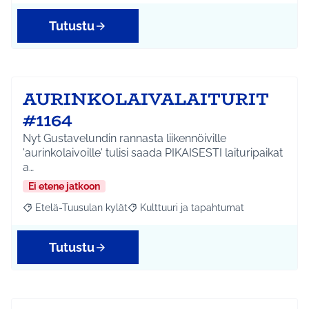
Tutustu
AURINKOLAIVALAITURIT
#1164
Nyt Gustavelundin rannasta liikennöiville
'aurinkolaivoille' tulisi saada PIKAISESTI laituripaikat
a…
Ei etene jatkoon
Etelä-Tuusulan kylät
Kulttuuri ja tapahtumat
Rajaa tulokset aihepiirin mukaan: Etelä-Tuusulan kylät
Rajaa tulokset teeman mukaan: Kulttuur
Tutustu