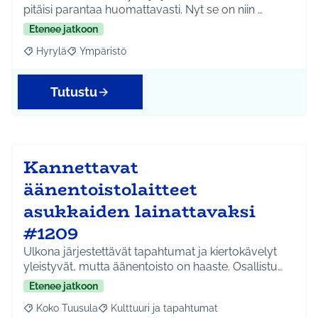
pitäisi parantaa huomattavasti. Nyt se on niin …
Etenee jatkoon
Hyrylä
Ympäristö
Rajaa tulokset aihepiirin mukaan: Hyrylä
Rajaa tulokset teeman mukaan: Ympäristö
Tutustu
Kannettavat
äänentoistolaitteet
asukkaiden lainattavaksi
#1209
Ulkona järjestettävät tapahtumat ja kiertokävelyt
yleistyvät, mutta äänentoisto on haaste. Osallistu…
Etenee jatkoon
Koko Tuusula
Kulttuuri ja tapahtumat
Rajaa tulokset aihepiirin mukaan: Koko Tuusula
Rajaa tulokset teeman mukaan: Kulttuuri ja ta