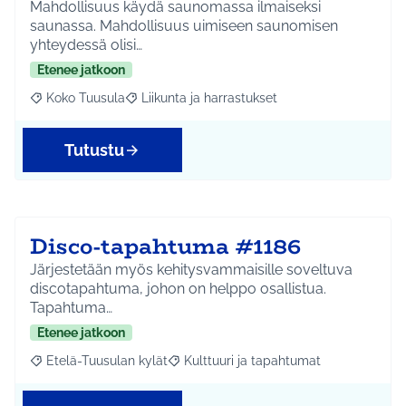
Mahdollisuus käydä saunomassa ilmaiseksi
saunassa. Mahdollisuus uimiseen saunomisen
yhteydessä olisi…
Etenee jatkoon
Koko Tuusula
Liikunta ja harrastukset
Rajaa tulokset aihepiirin mukaan: Koko Tuusula
Rajaa tulokset teeman mukaan: Liikunta ja harr
Tutustu
Disco-tapahtuma #1186
Järjestetään myös kehitysvammaisille soveltuva
discotapahtuma, johon on helppo osallistua.
Tapahtuma…
Etenee jatkoon
Etelä-Tuusulan kylät
Kulttuuri ja tapahtumat
Rajaa tulokset aihepiirin mukaan: Etelä-Tuusulan kylät
Rajaa tulokset teeman mukaan: Kulttuur