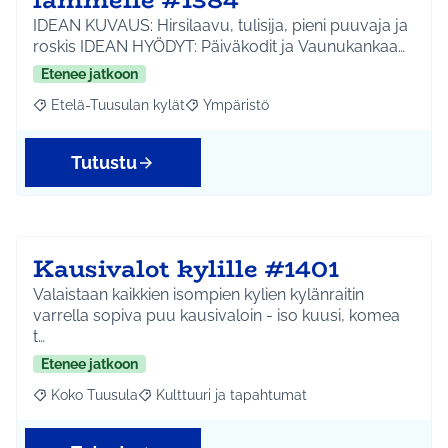
IDEAN KUVAUS: Hirsilaavu, tulisija, pieni puuvaja ja
roskis IDEAN HYÖDYT: Päiväkodit ja Vaunukankaa…
Etenee jatkoon
Etelä-Tuusulan kylät
Ympäristö
Rajaa tulokset aihepiirin mukaan: Etelä-Tuusulan kylät
Rajaa tulokset teeman mukaan: Ympäri
Tutustu
Kausivalot kylille #1401
Valaistaan kaikkien isompien kylien kylänraitin
varrella sopiva puu kausivaloin - iso kuusi, komea
t…
Etenee jatkoon
Koko Tuusula
Kulttuuri ja tapahtumat
Rajaa tulokset aihepiirin mukaan: Koko Tuusula
Rajaa tulokset teeman mukaan: Kulttuuri ja ta