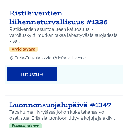
Ristikiventien
liikenneturvallisuus #1336
Ristikiventien asuntoalueen katuosuus: -
varoituskyltti mutkan takaa lähestyvästä suojatiestä
- va…
Arvioitavana
Etelä-Tuusulan kylät
Infra ja liikenne
Rajaa tulokset aihepiirin mukaan: Etelä-Tuusulan kylät
Rajaa tulokset teeman mukaan: Infra ja 
Tutustu
Luonnonsuojelupäivä #1347
Tapahtuma Hyrylässä johon kuka tahansa voi
osallistua. Erilaisia luontoon liittyviä kojuja ja aktivi…
Etenee jatkoon