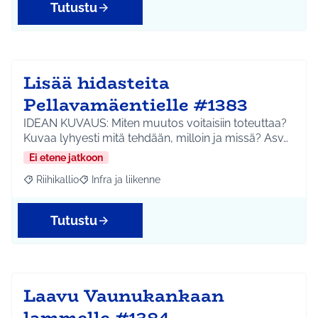
Tutustu
Lisää hidasteita
Pellavamäentielle #1383
IDEAN KUVAUS: Miten muutos voitaisiin toteuttaa?
Kuvaa lyhyesti mitä tehdään, milloin ja missä? Asv…
Ei etene jatkoon
Riihikallio
Infra ja liikenne
Rajaa tulokset aihepiirin mukaan: Riihikallio
Rajaa tulokset teeman mukaan: Infra ja liikenne
Tutustu
Laavu Vaunukankaan
lammelle #1384