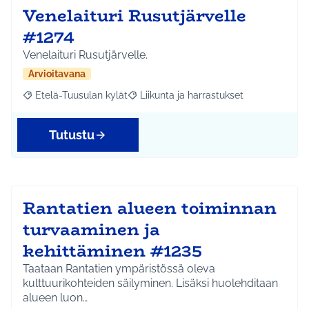
Venelaituri Rusutjärvelle
#1274
Venelaituri Rusutjärvelle.
Arvioitavana
Etelä-Tuusulan kylät
Liikunta ja harrastukset
Rajaa tulokset aihepiirin mukaan: Etelä-Tuusulan kylät
Rajaa tulokset teeman mukaan: Liikunta
Tutustu
Rantatien alueen toiminnan
turvaaminen ja
kehittäminen #1235
Taataan Rantatien ympäristössä oleva
kulttuurikohteiden säilyminen. Lisäksi huolehditaan
alueen luon…