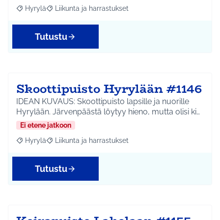
Hyrylä
Liikunta ja harrastukset
Rajaa tulokset aihepiirin mukaan: Hyrylä
Rajaa tulokset teeman mukaan: Liikunta ja harrastuks
Tutustu
Skoottipuisto Hyrylään #1146
IDEAN KUVAUS: Skoottipuisto lapsille ja nuorille
Hyrylään. Järvenpäästä löytyy hieno, mutta olisi ki…
Ei etene jatkoon
Hyrylä
Liikunta ja harrastukset
Rajaa tulokset aihepiirin mukaan: Hyrylä
Rajaa tulokset teeman mukaan: Liikunta ja harrastuks
Tutustu