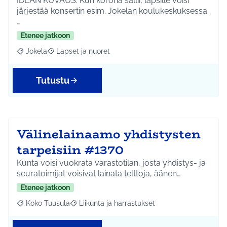
IDEAN KUVAUS: Kun korona sallii, lapsille voisi
järjestää konsertin esim. Jokelan koulukeskuksessa.
…
Etenee jatkoon
Jokela
Lapset ja nuoret
Rajaa tulokset aihepiirin mukaan: Jokela
Rajaa tulokset teeman mukaan: Lapset ja nuoret
Tutustu
Välinelainaamo yhdistysten
tarpeisiin #1370
Kunta voisi vuokrata varastotilan, josta yhdistys- ja
seuratoimijat voisivat lainata telttoja, äänen…
Etenee jatkoon
Koko Tuusula
Liikunta ja harrastukset
Rajaa tulokset aihepiirin mukaan: Koko Tuusula
Rajaa tulokset teeman mukaan: Liikunta ja harr