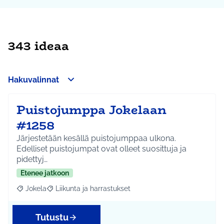
343 ideaa
Hakuvalinnat
Puistojumppa Jokelaan
#1258
Järjestetään kesällä puistojumppaa ulkona.
Edelliset puistojumpat ovat olleet suosittuja ja
pidettyj…
Etenee jatkoon
Jokela
Liikunta ja harrastukset
Rajaa tulokset aihepiirin mukaan: Jokela
Rajaa tulokset teeman mukaan: Liikunta ja harrastuks
Tutustu