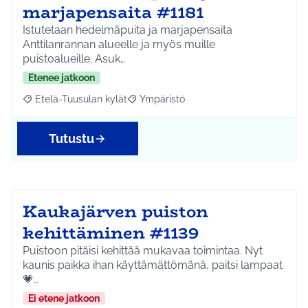
marjapensaita #1181
Istutetaan hedelmäpuita ja marjapensaita
Anttilanrannan alueelle ja myös muille
puistoalueille. Asuk…
Etenee jatkoon
Etelä-Tuusulan kylät
Ympäristö
Rajaa tulokset aihepiirin mukaan: Etelä-Tuusulan kylät
Rajaa tulokset teeman mukaan: Ympäri
Tutustu
Kaukajärven puiston
kehittäminen #1139
Puistoon pitäisi kehittää mukavaa toimintaa. Nyt
kaunis paikka ihan käyttämättömänä, paitsi lampaat
💗…
Ei etene jatkoon