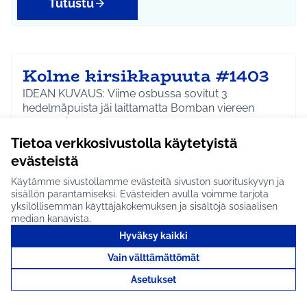
Tutustu
Kolme kirsikkapuuta #1403
IDEAN KUVAUS: Viime osbussa sovitut 3
hedelmäpuista jäi laittamatta Bomban viereen
Kotkapuistoon nyt…
Tietoa verkkosivustolla käytetyistä
Etenee jatkoon
evästeistä
Riihikallio
Ympäristö
Rajaa tulokset aihepiirin mukaan: Riihikallio
Rajaa tulokset teeman mukaan: Ympäristö
Käytämme sivustollamme evästeitä sivuston suorituskyvyn ja
sisällön parantamiseksi. Evästeiden avulla voimme tarjota
Tutustu
yksilöllisemmän käyttäjäkokemuksen ja sisältöjä sosiaalisen
median kanavista.
Hyväksy kaikki
Vain välttämättömät
Kesätyöntekijöitä
Asetukset
siruetanoiden torjuntaan