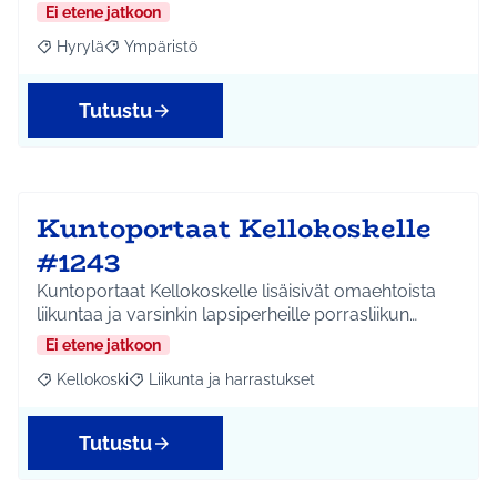
Ei etene jatkoon
Hyrylä
Ympäristö
Rajaa tulokset aihepiirin mukaan: Hyrylä
Rajaa tulokset teeman mukaan: Ympäristö
Tutustu
Kuntoportaat Kellokoskelle
#1243
Kuntoportaat Kellokoskelle lisäisivät omaehtoista
liikuntaa ja varsinkin lapsiperheille porrasliikun…
Ei etene jatkoon
Kellokoski
Liikunta ja harrastukset
Rajaa tulokset aihepiirin mukaan: Kellokoski
Rajaa tulokset teeman mukaan: Liikunta ja harrast
Tutustu