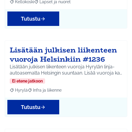
Kellokoski
Lapset ja nuoret
Rajaa tulokset aihepiirin mukaan: Kellokoski
Rajaa tulokset teeman mukaan: Lapset ja nuoret
Tutustu
Lisätään julkisen liikenteen
vuoroja Helsinkiin #1236
Lisätään julkisen liikenteen vuoroja Hyrylän linja-
autoasemalta Helsingin suuntaan. Lisää vuoroja ka…
Ei etene jatkoon
Hyrylä
Infra ja liikenne
Rajaa tulokset aihepiirin mukaan: Hyrylä
Rajaa tulokset teeman mukaan: Infra ja liikenne
Tutustu