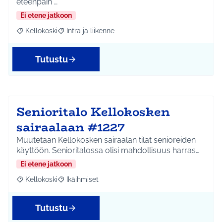
eteenpäin …
Ei etene jatkoon
Kellokoski
Infra ja liikenne
Rajaa tulokset aihepiirin mukaan: Kellokoski
Rajaa tulokset teeman mukaan: Infra ja liikenne
Tutustu
Senioritalo Kellokosken
sairaalaan #1227
Muutetaan Kellokosken sairaalan tilat senioreiden
käyttöön. Senioritalossa olisi mahdollisuus harras…
Ei etene jatkoon
Kellokoski
Ikäihmiset
Rajaa tulokset aihepiirin mukaan: Kellokoski
Rajaa tulokset teeman mukaan: Ikäihmiset
Tutustu