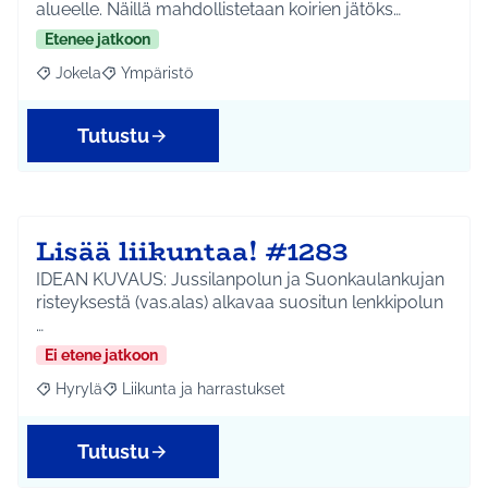
alueelle. Näillä mahdollistetaan koirien jätöks…
Etenee jatkoon
Jokela
Ympäristö
Rajaa tulokset aihepiirin mukaan: Jokela
Rajaa tulokset teeman mukaan: Ympäristö
Tutustu
Lisää liikuntaa! #1283
IDEAN KUVAUS: Jussilanpolun ja Suonkaulankujan
risteyksestä (vas.alas) alkavaa suositun lenkkipolun
…
Ei etene jatkoon
Hyrylä
Liikunta ja harrastukset
Rajaa tulokset aihepiirin mukaan: Hyrylä
Rajaa tulokset teeman mukaan: Liikunta ja harrastuks
Tutustu