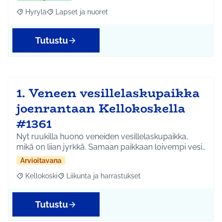
Hyrylä
Lapset ja nuoret
Rajaa tulokset aihepiirin mukaan: Hyrylä
Rajaa tulokset teeman mukaan: Lapset ja nuoret
Tutustu
1. Veneen vesillelaskupaikka
joenrantaan Kellokoskella
#1361
Nyt ruukilla huono veneiden vesillelaskupaikka,
mikä on liian jyrkkä. Samaan paikkaan loivempi vesi…
Arvioitavana
Kellokoski
Liikunta ja harrastukset
Rajaa tulokset aihepiirin mukaan: Kellokoski
Rajaa tulokset teeman mukaan: Liikunta ja harrast
Tutustu