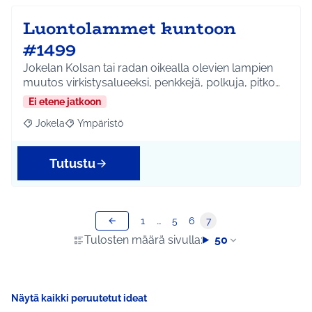
Luontolammet kuntoon
#1499
Jokelan Kolsan tai radan oikealla olevien lampien
muutos virkistysalueeksi, penkkejä, polkuja, pitko…
Ei etene jatkoon
Jokela
Ympäristö
Rajaa tulokset aihepiirin mukaan: Jokela
Rajaa tulokset teeman mukaan: Ympäristö
Tutustu
1
…
5
6
7
Tulosten määrä sivulla:
50
Näytä kaikki peruutetut ideat