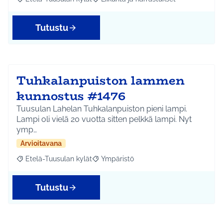
Rajaa tulokset aihepiirin mukaan: Etelä-Tuusulan kylät
Rajaa tulokset teeman mukaan: Liikunta
Tutustu
Tuhkalanpuiston lammen
kunnostus #1476
Tuusulan Lahelan Tuhkalanpuiston pieni lampi.
Lampi oli vielä 20 vuotta sitten pelkkä lampi. Nyt
ymp…
Arvioitavana
Etelä-Tuusulan kylät
Ympäristö
Rajaa tulokset aihepiirin mukaan: Etelä-Tuusulan kylät
Rajaa tulokset teeman mukaan: Ympäri
Tutustu