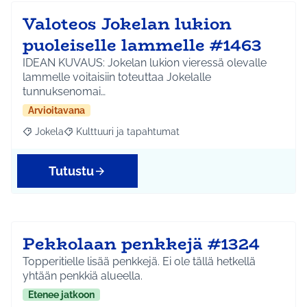
Valoteos Jokelan lukion
puoleiselle lammelle #1463
IDEAN KUVAUS: Jokelan lukion vieressä olevalle
lammelle voitaisiin toteuttaa Jokelalle
tunnuksenomai…
Arvioitavana
Jokela
Kulttuuri ja tapahtumat
Rajaa tulokset aihepiirin mukaan: Jokela
Rajaa tulokset teeman mukaan: Kulttuuri ja tapahtum
Tutustu
Pekkolaan penkkejä #1324
Topperitielle lisää penkkejä. Ei ole tällä hetkellä
yhtään penkkiä alueella.
Etenee jatkoon