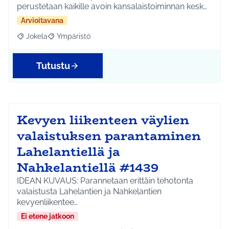
perustetaan kaikille avoin kansalaistoiminnan kesk…
Arvioitavana
Jokela
Ympäristö
Rajaa tulokset aihepiirin mukaan: Jokela
Rajaa tulokset teeman mukaan: Ympäristö
Tutustu
Kevyen liikenteen väylien
valaistuksen parantaminen
Lahelantiellä ja
Nahkelantiellä #1439
IDEAN KUVAUS: Parannetaan erittäin tehotonta
valaistusta Lahelantien ja Nahkelantien
kevyenliikentee…
Ei etene jatkoon