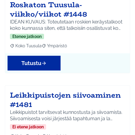
Roskaton Tuusula-
viikko/viikot #1448
IDEAN KUVAUS: Toteutetaan roskien keräystalkoot
koko kunnassa siten, että talkoisiin osallistuvat ko…
Etenee jatkoon
Koko Tuusula
Ympäristö
Rajaa tulokset aihepiirin mukaan: Koko Tuusula
Rajaa tulokset teeman mukaan: Ympäristö
Tutustu
Leikkipuistojen siivoaminen
#1481
Leikkipuistot tarvitsevat kunnostusta ja siivoamista.
Siivoamisesta voisi järjestää tapahtuman ja la…
Ei etene jatkoon