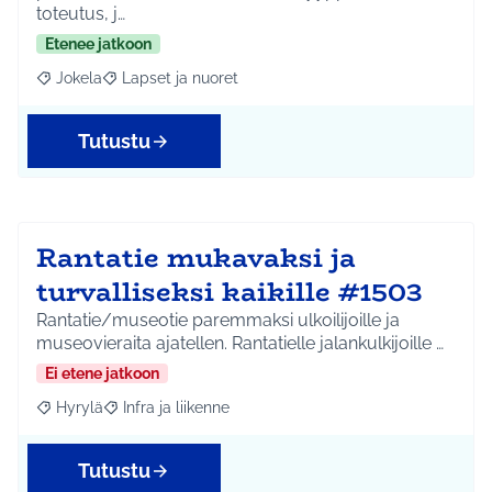
toteutus, j…
Etenee jatkoon
Jokela
Lapset ja nuoret
Rajaa tulokset aihepiirin mukaan: Jokela
Rajaa tulokset teeman mukaan: Lapset ja nuoret
Tutustu
Rantatie mukavaksi ja
turvalliseksi kaikille #1503
Rantatie/museotie paremmaksi ulkoilijoille ja
museovieraita ajatellen. Rantatielle jalankulkijoille …
Ei etene jatkoon
Hyrylä
Infra ja liikenne
Rajaa tulokset aihepiirin mukaan: Hyrylä
Rajaa tulokset teeman mukaan: Infra ja liikenne
Tutustu