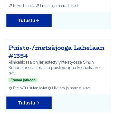
Koko Tuusula
Liikunta ja harrastukset
Rajaa tulokset aihepiirin mukaan: Koko Tuusula
Rajaa tulokset teeman mukaan: Liikunta ja harr
Tutustu
Puisto-/metsäjooga Lahelaan
#1354
Riihikalliossa on järjestetty yhteistyössä Sinun
Kehon kanssa ilmaista puistojoogaa kesäaikaan 1
h/v…
Etenee jatkoon
Etelä-Tuusulan kylät
Liikunta ja harrastukset
Rajaa tulokset aihepiirin mukaan: Etelä-Tuusulan kylät
Rajaa tulokset teeman mukaan: Liikunta
Tutustu