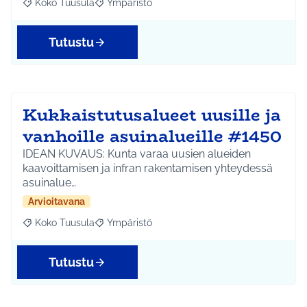
Koko Tuusula
Ympäristö
Rajaa tulokset aihepiirin mukaan: Koko Tuusula
Rajaa tulokset teeman mukaan: Ympäristö
Tutustu
Kukkaistutusalueet uusille ja
vanhoille asuinalueille #1450
IDEAN KUVAUS: Kunta varaa uusien alueiden
kaavoittamisen ja infran rakentamisen yhteydessä
asuinalue…
Arvioitavana
Koko Tuusula
Ympäristö
Rajaa tulokset aihepiirin mukaan: Koko Tuusula
Rajaa tulokset teeman mukaan: Ympäristö
Tutustu