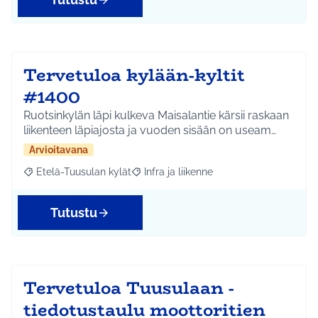
Tervetuloa kylään-kyltit
#1400
Ruotsinkylän läpi kulkeva Maisalantie kärsii raskaan
liikenteen läpiajosta ja vuoden sisään on useam…
Arvioitavana
Etelä-Tuusulan kylät
Infra ja liikenne
Rajaa tulokset aihepiirin mukaan: Etelä-Tuusulan kylät
Rajaa tulokset teeman mukaan: Infra ja 
Tutustu
Tervetuloa Tuusulaan -
tiedotustaulu moottoritien