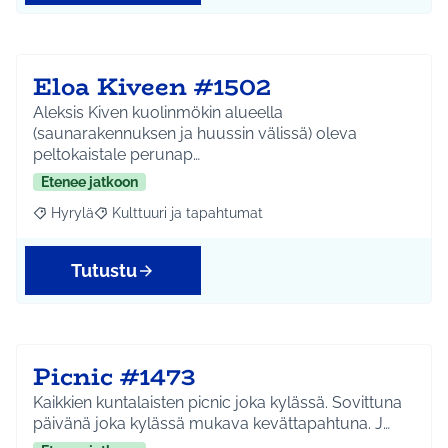
Eloa Kiveen #1502
Aleksis Kiven kuolinmökin alueella
(saunarakennuksen ja huussin välissä) oleva
peltokaistale perunap…
Etenee jatkoon
Hyrylä
Kulttuuri ja tapahtumat
Rajaa tulokset aihepiirin mukaan: Hyrylä
Rajaa tulokset teeman mukaan: Kulttuuri ja tapahtum
Tutustu
Picnic #1473
Kaikkien kuntalaisten picnic joka kylässä. Sovittuna
päivänä joka kylässä mukava kevättapahtuna. J…