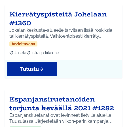
Kierrätyspisteitä Jokelaan
#1360
Jokelan keskusta-alueelle tarvitaan lisää roskiksia
tai kierrätyspisteitä. Vaihtoehtoisesti kierräty…
Arvioitavana
Jokela
Infra ja liikenne
Rajaa tulokset aihepiirin mukaan: Jokela
Rajaa tulokset teeman mukaan: Infra ja liikenne
Tutustu
Espanjansiruetanoiden
torjunta keväällä 2021 #1282
Espanjansiruetanat ovat levinneet tietyille alueille
Tuusulassa. Järjestetään viikon-parin kampanja,…