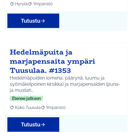
Hyrylä
Ympäristö
Rajaa tulokset aihepiirin mukaan: Hyrylä
Rajaa tulokset teeman mukaan: Ympäristö
Tutustu
Hedelmäpuita ja
marjapensaita ympäri
Tuusulaa. #1353
Hedelmäpuiden (omena, päärynä, luumu ja
syömäkelpoinen kirsikka) ja marjapensaiden (puna-
ja mustah…
Etenee jatkoon
Koko Tuusula
Ympäristö
Rajaa tulokset aihepiirin mukaan: Koko Tuusula
Rajaa tulokset teeman mukaan: Ympäristö
Tutustu