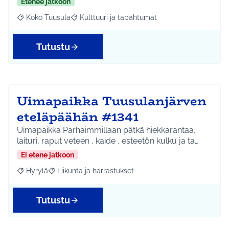
Etenee jatkoon
Koko Tuusula
Kulttuuri ja tapahtumat
Rajaa tulokset aihepiirin mukaan: Koko Tuusula
Rajaa tulokset teeman mukaan: Kulttuuri ja ta
Tutustu
Uimapaikka Tuusulanjärven
eteläpäähän #1341
Uimapaikka Parhaimmillaan pätkä hiekkarantaa,
laituri, raput veteen , kaide , esteetön kulku ja ta…
Ei etene jatkoon
Hyrylä
Liikunta ja harrastukset
Rajaa tulokset aihepiirin mukaan: Hyrylä
Rajaa tulokset teeman mukaan: Liikunta ja harrastuks
Tutustu