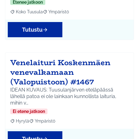
Etenee jatkoon
Koko Tuusula
Ympäristö
Rajaa tulokset aihepiirin mukaan: Koko Tuusula
Rajaa tulokset teeman mukaan: Ympäristö
Tutustu
Venelaituri Koskenmäen
venevalkamaan
(Valopuistoon) #1467
IDEAN KUVAUS: Tuusulanjärven eteläpäässä
lähellä patoa ei ole lainkaan kunnollista laituria,
mihin v…
Ei etene jatkoon
Hyrylä
Ympäristö
Rajaa tulokset aihepiirin mukaan: Hyrylä
Rajaa tulokset teeman mukaan: Ympäristö
Tutustu