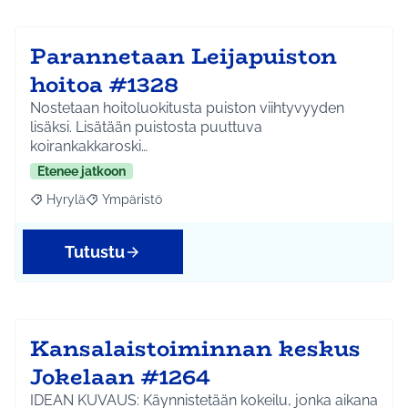
Parannetaan Leijapuiston
hoitoa #1328
Nostetaan hoitoluokitusta puiston viihtyvyyden
lisäksi. Lisätään puistosta puuttuva
koirankakkaroski…
Etenee jatkoon
Hyrylä
Ympäristö
Rajaa tulokset aihepiirin mukaan: Hyrylä
Rajaa tulokset teeman mukaan: Ympäristö
Tutustu
Kansalaistoiminnan keskus
Jokelaan #1264
IDEAN KUVAUS: Käynnistetään kokeilu, jonka aikana