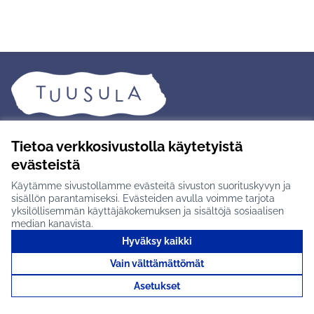
Tuusulan osallistumisalusta
Tietoa verkkosivustolla käytetyistä
Tietosuojaseloste
evästeistä
Saavutettavuus
Käytämme sivustollamme evästeitä sivuston suorituskyvyn ja
Käyttöehdot
sisällön parantamiseksi. Evästeiden avulla voimme tarjota
yksilöllisemmän käyttäjäkokemuksen ja sisältöjä sosiaalisen
Evästeasetukset
median kanavista.
Hyväksy kaikki
Tietoa palvelusta
Vain välttämättömät
Usein kysytyt kysymykset
Asetukset
Osallistuva budjetointi
Yhteystiedot