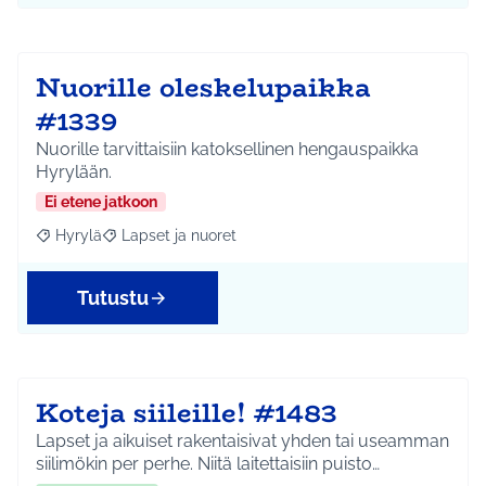
Nuorille oleskelupaikka
#1339
Nuorille tarvittaisiin katoksellinen hengauspaikka
Hyrylään.
Ei etene jatkoon
Hyrylä
Lapset ja nuoret
Rajaa tulokset aihepiirin mukaan: Hyrylä
Rajaa tulokset teeman mukaan: Lapset ja nuoret
Tutustu
Koteja siileille! #1483
Lapset ja aikuiset rakentaisivat yhden tai useamman
siilimökin per perhe. Niitä laitettaisiin puisto…