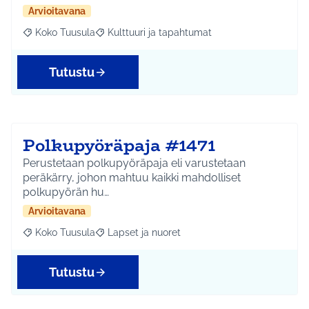
Arvioitavana
Koko Tuusula
Kulttuuri ja tapahtumat
Rajaa tulokset aihepiirin mukaan: Koko Tuusula
Rajaa tulokset teeman mukaan: Kulttuuri ja ta
Tutustu
Polkupyöräpaja #1471
Perustetaan polkupyöräpaja eli varustetaan
peräkärry, johon mahtuu kaikki mahdolliset
polkupyörän hu…
Arvioitavana
Koko Tuusula
Lapset ja nuoret
Rajaa tulokset aihepiirin mukaan: Koko Tuusula
Rajaa tulokset teeman mukaan: Lapset ja nuor
Tutustu