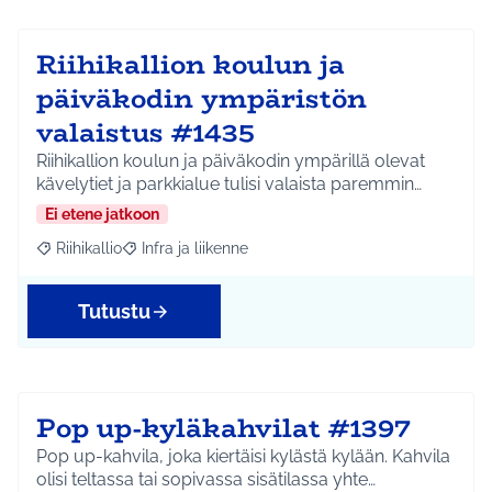
Riihikallion koulun ja
päiväkodin ympäristön
valaistus #1435
Riihikallion koulun ja päiväkodin ympärillä olevat
kävelytiet ja parkkialue tulisi valaista paremmin…
Ei etene jatkoon
Riihikallio
Infra ja liikenne
Rajaa tulokset aihepiirin mukaan: Riihikallio
Rajaa tulokset teeman mukaan: Infra ja liikenne
Tutustu
Pop up-kyläkahvilat #1397
Pop up-kahvila, joka kiertäisi kylästä kylään. Kahvila
olisi teltassa tai sopivassa sisätilassa yhte…