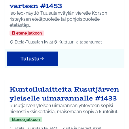
varteen #1453
Iso led-näyttö Tuusulanväylän vierelle Korson
risteyksen eteläpuolelle tai pohjoispuolelle
etelästäp…
Ei etene jatkoon
Etelä-Tuusulan kylät
Kulttuuri ja tapahtumat
Rajaa tulokset aihepiirin mukaan: Etelä-Tuusulan kylät
Rajaa tulokset teeman mukaan: Kulttuur
Tutustu
Kuntoilulaitteita Rusutjärven
yleiselle uimarannalle #1433
Rusutjärven yleisen uimarannan yhteyteen sopisi
hienosti yksinkertaisia, maisemaan sopivia kuntoilul…
Etenee jatkoon
Etelä-Tuusulan kylät
Liikunta ja harrastukset