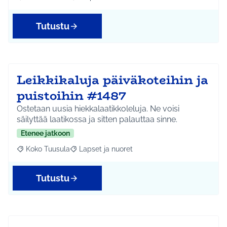
Rajaa tulokset aihepiirin mukaan: Koko Tuusula
Rajaa tulokset teeman mukaan: Ympäristö
Tutustu
Leikkikaluja päiväkoteihin ja
puistoihin #1487
Ostetaan uusia hiekkalaatikkoleluja. Ne voisi
säilyttää laatikossa ja sitten palauttaa sinne.
Etenee jatkoon
Koko Tuusula
Lapset ja nuoret
Rajaa tulokset aihepiirin mukaan: Koko Tuusula
Rajaa tulokset teeman mukaan: Lapset ja nuor
Tutustu