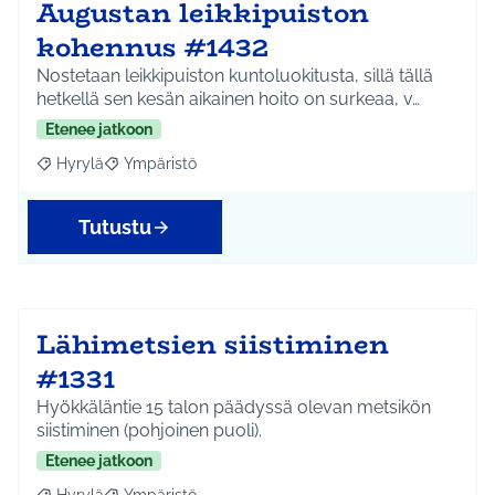
Augustan leikkipuiston
kohennus #1432
Nostetaan leikkipuiston kuntoluokitusta, sillä tällä
hetkellä sen kesän aikainen hoito on surkeaa, v…
Etenee jatkoon
Hyrylä
Ympäristö
Rajaa tulokset aihepiirin mukaan: Hyrylä
Rajaa tulokset teeman mukaan: Ympäristö
Tutustu
Lähimetsien siistiminen
#1331
Hyökkäläntie 15 talon päädyssä olevan metsikön
siistiminen (pohjoinen puoli).
Etenee jatkoon