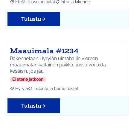
Etelä-Tuusulan kylät
Infra ja liikenne
Rajaa tulokset aihepiirin mukaan: Etelä-Tuusulan kylät
Rajaa tulokset teeman mukaan: Infra ja 
Tutustu
Maauimala #1234
Rakennetaan Hyrylän uimahallin viereen
maauimalan kaltainen paikka, jossa voi uida
kesäisin, jos jär…
Ei etene jatkoon
Hyrylä
Liikunta ja harrastukset
Rajaa tulokset aihepiirin mukaan: Hyrylä
Rajaa tulokset teeman mukaan: Liikunta ja harrastuks
Tutustu