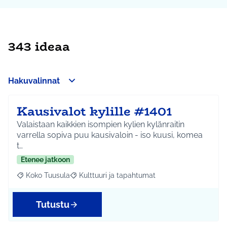
343 ideaa
Hakuvalinnat
Kausivalot kylille #1401
Valaistaan kaikkien isompien kylien kylänraitin
varrella sopiva puu kausivaloin - iso kuusi, komea
t…
Etenee jatkoon
Koko Tuusula
Kulttuuri ja tapahtumat
Rajaa tulokset aihepiirin mukaan: Koko Tuusula
Rajaa tulokset teeman mukaan: Kulttuuri ja ta
Tutustu