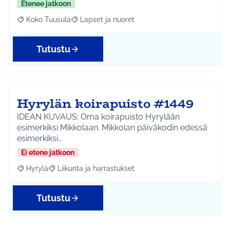
Etenee jatkoon
Koko Tuusula
Lapset ja nuoret
Rajaa tulokset aihepiirin mukaan: Koko Tuusula
Rajaa tulokset teeman mukaan: Lapset ja nuor
Tutustu
Hyrylän koirapuisto #1449
IDEAN KUVAUS: Oma koirapuisto Hyrylään
esimerkiksi Mikkolaan. Mikkolan päiväkodin edessä
esimerkiksi…
Ei etene jatkoon
Hyrylä
Liikunta ja harrastukset
Rajaa tulokset aihepiirin mukaan: Hyrylä
Rajaa tulokset teeman mukaan: Liikunta ja harrastuks
Tutustu