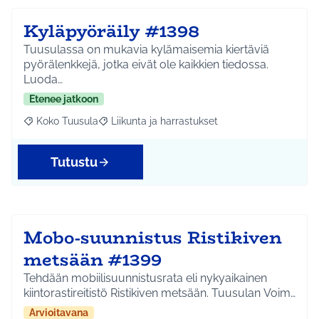
Kyläpyöräily #1398
Tuusulassa on mukavia kylämaisemia kiertäviä
pyörälenkkejä, jotka eivät ole kaikkien tiedossa.
Luoda…
Etenee jatkoon
Koko Tuusula
Liikunta ja harrastukset
Rajaa tulokset aihepiirin mukaan: Koko Tuusula
Rajaa tulokset teeman mukaan: Liikunta ja harr
Tutustu
Mobo-suunnistus Ristikiven
metsään #1399
Tehdään mobiilisuunnistusrata eli nykyaikainen
kiintorastireitistö Ristikiven metsään. Tuusulan Voim…
Arvioitavana