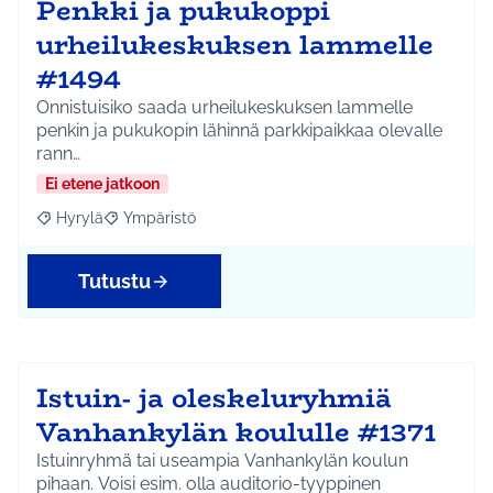
Penkki ja pukukoppi
urheilukeskuksen lammelle
#1494
Onnistuisiko saada urheilukeskuksen lammelle
penkin ja pukukopin lähinnä parkkipaikkaa olevalle
rann…
Ei etene jatkoon
Hyrylä
Ympäristö
Rajaa tulokset aihepiirin mukaan: Hyrylä
Rajaa tulokset teeman mukaan: Ympäristö
Tutustu
Istuin- ja oleskeluryhmiä
Vanhankylän koululle #1371
Istuinryhmä tai useampia Vanhankylän koulun
pihaan. Voisi esim. olla auditorio-tyyppinen