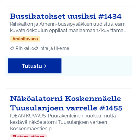
Bussikatokset uusiksi #1434
Riihikallion ja Amerin-bussipysäkkien uudistus. esim.
kuvataidekoulun oppilaat maalaamaan/kuvittama…
Arvioitavana
Riihikallio
Infra ja liikenne
Rajaa tulokset aihepiirin mukaan: Riihikallio
Rajaa tulokset teeman mukaan: Infra ja liikenne
Tutustu
Näköalatorni Koskenmäelle
Tuusulanjoen varrelle #1455
IDEAN KUVAUS: Puurakenteinen huokea mutta
kestävä näköalatorni Tuusulanjoen varteen
Koskenmäentien p…