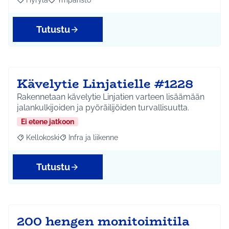
Hyrylä
Ympäristö
Rajaa tulokset aihepiirin mukaan: Hyrylä
Rajaa tulokset teeman mukaan: Ympäristö
Tutustu
Kävelytie Linjatielle #1228
Rakennetaan kävelytie Linjatien varteen lisäämään
jalankulkijoiden ja pyöräilijöiden turvallisuutta.
Ei etene jatkoon
Kellokoski
Infra ja liikenne
Rajaa tulokset aihepiirin mukaan: Kellokoski
Rajaa tulokset teeman mukaan: Infra ja liikenne
Tutustu
200 hengen monitoimitila