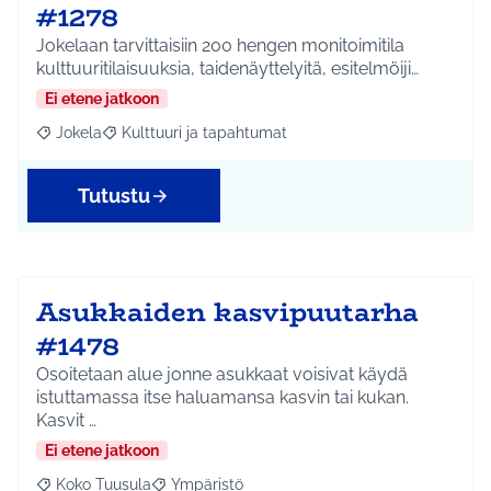
#1278
Jokelaan tarvittaisiin 200 hengen monitoimitila
kulttuuritilaisuuksia, taidenäyttelyitä, esitelmöiji…
Ei etene jatkoon
Jokela
Kulttuuri ja tapahtumat
Rajaa tulokset aihepiirin mukaan: Jokela
Rajaa tulokset teeman mukaan: Kulttuuri ja tapahtum
Tutustu
Asukkaiden kasvipuutarha
#1478
Osoitetaan alue jonne asukkaat voisivat käydä
istuttamassa itse haluamansa kasvin tai kukan.
Kasvit …
Ei etene jatkoon
Koko Tuusula
Ympäristö