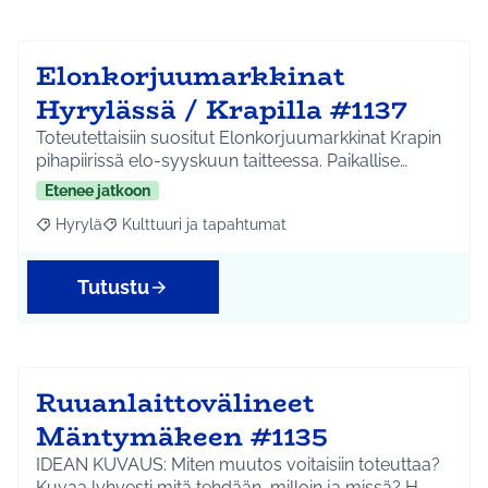
Elonkorjuumarkkinat
Hyrylässä / Krapilla #1137
Toteutettaisiin suositut Elonkorjuumarkkinat Krapin
pihapiirissä elo-syyskuun taitteessa. Paikallise…
Etenee jatkoon
Hyrylä
Kulttuuri ja tapahtumat
Rajaa tulokset aihepiirin mukaan: Hyrylä
Rajaa tulokset teeman mukaan: Kulttuuri ja tapahtum
Tutustu
Ruuanlaittovälineet
Mäntymäkeen #1135
IDEAN KUVAUS: Miten muutos voitaisiin toteuttaa?
Kuvaa lyhyesti mitä tehdään, milloin ja missä? H…