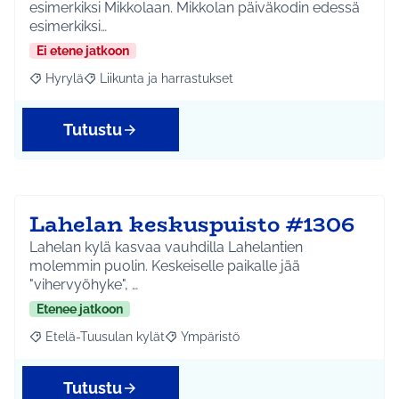
esimerkiksi Mikkolaan. Mikkolan päiväkodin edessä
esimerkiksi…
Ei etene jatkoon
Hyrylä
Liikunta ja harrastukset
Rajaa tulokset aihepiirin mukaan: Hyrylä
Rajaa tulokset teeman mukaan: Liikunta ja harrastuks
Tutustu
Lahelan keskuspuisto #1306
Lahelan kylä kasvaa vauhdilla Lahelantien
molemmin puolin. Keskeiselle paikalle jää
"vihervyöhyke", …
Etenee jatkoon
Etelä-Tuusulan kylät
Ympäristö
Rajaa tulokset aihepiirin mukaan: Etelä-Tuusulan kylät
Rajaa tulokset teeman mukaan: Ympäri
Tutustu