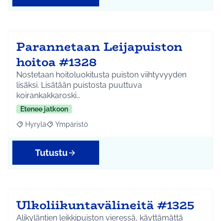
Parannetaan Leijapuiston
hoitoa #1328
Nostetaan hoitoluokitusta puiston viihtyvyyden
lisäksi. Lisätään puistosta puuttuva
koirankakkaroski…
Etenee jatkoon
Hyrylä
Ympäristö
Rajaa tulokset aihepiirin mukaan: Hyrylä
Rajaa tulokset teeman mukaan: Ympäristö
Tutustu
Ulkoliikuntavälineitä #1325
Alikyläntien leikkipuiston vieressä, käyttämättä