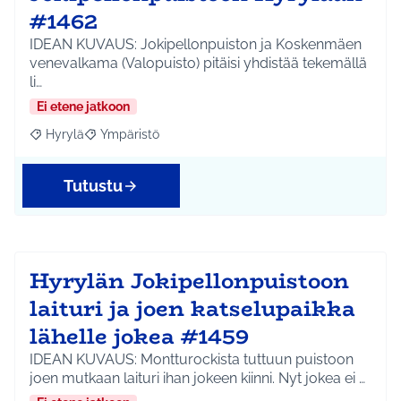
#1462
IDEAN KUVAUS: Jokipellonpuiston ja Koskenmäen
venevalkama (Valopuisto) pitäisi yhdistää tekemällä
li…
Ei etene jatkoon
Hyrylä
Ympäristö
Rajaa tulokset aihepiirin mukaan: Hyrylä
Rajaa tulokset teeman mukaan: Ympäristö
Tutustu
Hyrylän Jokipellonpuistoon
laituri ja joen katselupaikka
lähelle jokea #1459
IDEAN KUVAUS: Montturockista tuttuun puistoon
joen mutkaan laituri ihan jokeen kiinni. Nyt jokea ei …