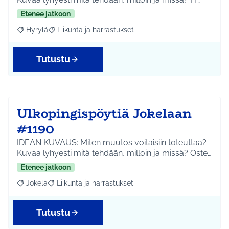
Etenee jatkoon
Hyrylä
Liikunta ja harrastukset
Rajaa tulokset aihepiirin mukaan: Hyrylä
Rajaa tulokset teeman mukaan: Liikunta ja harrastuks
Tutustu
Ulkopingispöytiä Jokelaan
#1190
IDEAN KUVAUS: Miten muutos voitaisiin toteuttaa?
Kuvaa lyhyesti mitä tehdään, milloin ja missä? Oste…
Etenee jatkoon
Jokela
Liikunta ja harrastukset
Rajaa tulokset aihepiirin mukaan: Jokela
Rajaa tulokset teeman mukaan: Liikunta ja harrastuks
Tutustu