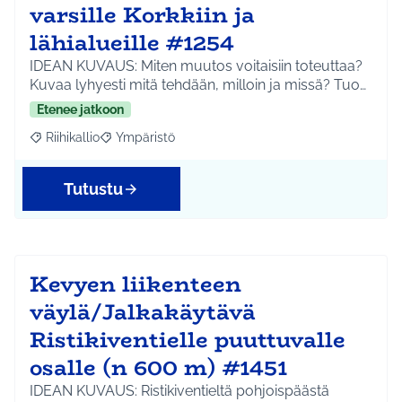
varsille Korkkiin ja
lähialueille #1254
IDEAN KUVAUS: Miten muutos voitaisiin toteuttaa?
Kuvaa lyhyesti mitä tehdään, milloin ja missä? Tuo…
Etenee jatkoon
Riihikallio
Ympäristö
Rajaa tulokset aihepiirin mukaan: Riihikallio
Rajaa tulokset teeman mukaan: Ympäristö
Tutustu
Kevyen liikenteen
väylä/Jalkakäytävä
Ristikiventielle puuttuvalle
osalle (n 600 m) #1451
IDEAN KUVAUS: Ristikiventieltä pohjoispäästä