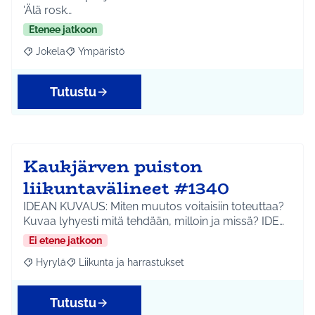
'Älä rosk…
Etenee jatkoon
Jokela
Ympäristö
Rajaa tulokset aihepiirin mukaan: Jokela
Rajaa tulokset teeman mukaan: Ympäristö
Tutustu
Kaukjärven puiston
liikuntavälineet #1340
IDEAN KUVAUS: Miten muutos voitaisiin toteuttaa?
Kuvaa lyhyesti mitä tehdään, milloin ja missä? IDE…
Ei etene jatkoon
Hyrylä
Liikunta ja harrastukset
Rajaa tulokset aihepiirin mukaan: Hyrylä
Rajaa tulokset teeman mukaan: Liikunta ja harrastuks
Tutustu