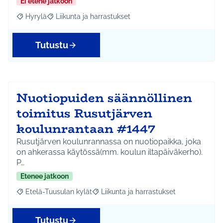
Ei etene jatkoon
Hyrylä
Liikunta ja harrastukset
Rajaa tulokset aihepiirin mukaan: Hyrylä
Rajaa tulokset teeman mukaan: Liikunta ja harrastuks
Tutustu
Nuotiopuiden säännöllinen
toimitus Rusutjärven
koulunrantaan #1447
Rusutjärven koulunrannassa on nuotiopaikka, joka
on ahkerassa käytössä(mm. koulun iltapäiväkerho).
P…
Etenee jatkoon
Etelä-Tuusulan kylät
Liikunta ja harrastukset
Rajaa tulokset aihepiirin mukaan: Etelä-Tuusulan kylät
Rajaa tulokset teeman mukaan: Liikunta
Tutustu