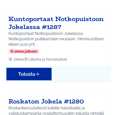
Kuntoportaat Notkopuistoon
Jokelassa #1287
Kuntoportaat Notkopuistoon Jokelassa,
Notkopuiston pulkkamäen reunaan. Viimevuotisen
idean uusi yrit…
Ei etene jatkoon
Jokela
Liikunta ja harrastukset
Rajaa tulokset aihepiirin mukaan: Jokela
Rajaa tulokset teeman mukaan: Liikunta ja harrastuks
Tutustu
Roskaton Jokela #1280
Roskankeruutalkoot kaikille halukkaille ja
valistuskampanja roskattomuuden eduista nimellä