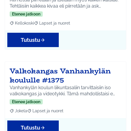
Tehtäisiin kaikkea kivaa eli piirretään ja ask…
Etenee jatkoon
Kellokoski
Lapset ja nuoret
Rajaa tulokset aihepiirin mukaan: Kellokoski
Rajaa tulokset teeman mukaan: Lapset ja nuoret
Tutustu
Valkokangas Vanhankylän
koululle #1375
Vanhankylän koulun liikuntasaliin tarvittaisiin iso
valkokangas ja videotykki. Tämä mahdollistaisi e…
Etenee jatkoon
Jokela
Lapset ja nuoret
Rajaa tulokset aihepiirin mukaan: Jokela
Rajaa tulokset teeman mukaan: Lapset ja nuoret
Tutustu