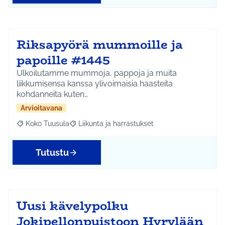
Riksapyörä mummoille ja
papoille #1445
Ulkoilutamme mummoja, pappoja ja muita
liikkumisensa kanssa ylivoimaisia haasteita
kohdanneita kuten…
Arvioitavana
Koko Tuusula
Liikunta ja harrastukset
Rajaa tulokset aihepiirin mukaan: Koko Tuusula
Rajaa tulokset teeman mukaan: Liikunta ja harr
Tutustu
Uusi kävelypolku
Jokipellonpuistoon Hyrylään