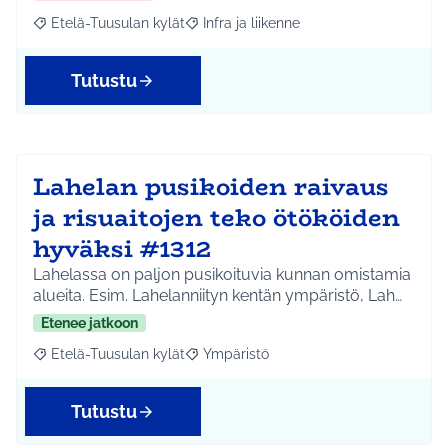
Etelä-Tuusulan kylät
Infra ja liikenne
Rajaa tulokset aihepiirin mukaan: Etelä-Tuusulan kylät
Rajaa tulokset teeman mukaan: Infra ja 
Tutustu
Lahelan pusikoiden raivaus
ja risuaitojen teko ötököiden
hyväksi #1312
Lahelassa on paljon pusikoituvia kunnan omistamia
alueita. Esim. Lahelanniityn kentän ympäristö, Lah…
Etenee jatkoon
Etelä-Tuusulan kylät
Ympäristö
Rajaa tulokset aihepiirin mukaan: Etelä-Tuusulan kylät
Rajaa tulokset teeman mukaan: Ympäri
Tutustu