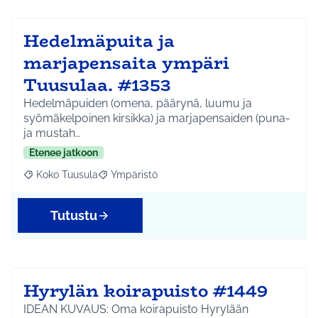
Hedelmäpuita ja
marjapensaita ympäri
Tuusulaa. #1353
Hedelmäpuiden (omena, päärynä, luumu ja
syömäkelpoinen kirsikka) ja marjapensaiden (puna-
ja mustah…
Etenee jatkoon
Koko Tuusula
Ympäristö
Rajaa tulokset aihepiirin mukaan: Koko Tuusula
Rajaa tulokset teeman mukaan: Ympäristö
Tutustu
Hyrylän koirapuisto #1449
IDEAN KUVAUS: Oma koirapuisto Hyrylään