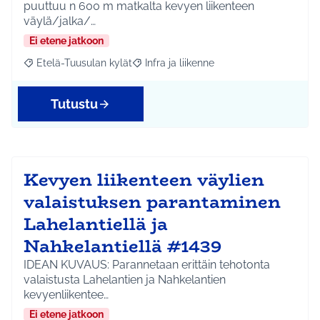
puuttuu n 600 m matkalta kevyen liikenteen
väylä/jalka/…
Ei etene jatkoon
Etelä-Tuusulan kylät
Infra ja liikenne
Rajaa tulokset aihepiirin mukaan: Etelä-Tuusulan kylät
Rajaa tulokset teeman mukaan: Infra ja 
Tutustu
Kevyen liikenteen väylien
valaistuksen parantaminen
Lahelantiellä ja
Nahkelantiellä #1439
IDEAN KUVAUS: Parannetaan erittäin tehotonta
valaistusta Lahelantien ja Nahkelantien
kevyenliikentee…
Ei etene jatkoon