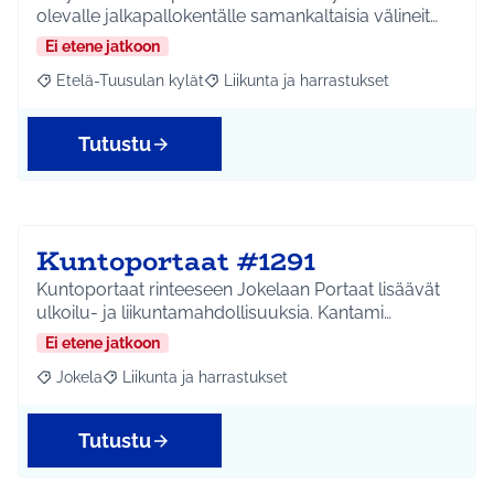
olevalle jalkapallokentälle samankaltaisia välineit…
Ei etene jatkoon
Etelä-Tuusulan kylät
Liikunta ja harrastukset
Rajaa tulokset aihepiirin mukaan: Etelä-Tuusulan kylät
Rajaa tulokset teeman mukaan: Liikunta
Tutustu
Kuntoportaat #1291
Kuntoportaat rinteeseen Jokelaan Portaat lisäävät
ulkoilu- ja liikuntamahdollisuuksia. Kantami…
Ei etene jatkoon
Jokela
Liikunta ja harrastukset
Rajaa tulokset aihepiirin mukaan: Jokela
Rajaa tulokset teeman mukaan: Liikunta ja harrastuks
Tutustu