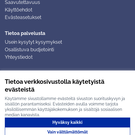
Saavutettavuus
Käyttöehdot
Evästeasetukset
Tietoa palvelusta
Usein kysytyt kysymykset
Osallistuva budjetointi
Yhteystiedot
Ohjeet
Tietoa verkkosivustolla käytetyistä
Ohjeet kirjautumiseen
evästeistä
Ohjeet kommentin jättämiseen
Käytämme sivustollamme evästeitä sivuston suorituskyvyn ja
sisällön parantamiseksi. Evästeiden avulla voimme tarjota
yksilöllisemmän käyttäjäkokemuksen ja sisältöjä sosiaalisen
median kanavista.
Hyväksy kaikki
Tuusulan osallistumisalusta X-palvelussa
Tuusula
Vain välttämättömät