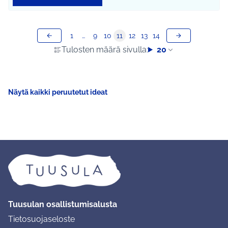
1
…
9
10
11
12
13
14
Tulosten määrä sivulla:
20
Näytä kaikki peruutetut ideat
Tuusulan osallistumisalusta
Tietosuojaseloste