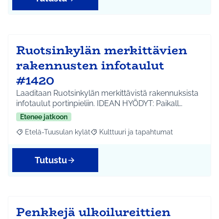
Ruotsinkylän merkittävien
rakennusten infotaulut
#1420
Laaditaan Ruotsinkylän merkittävistä rakennuksista
infotaulut portinpieliin. IDEAN HYÖDYT: Paikall…
Etenee jatkoon
Etelä-Tuusulan kylät
Kulttuuri ja tapahtumat
Rajaa tulokset aihepiirin mukaan: Etelä-Tuusulan kylät
Rajaa tulokset teeman mukaan: Kulttuur
Tutustu
Penkkejä ulkoilureittien