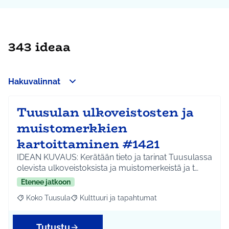
343 ideaa
Hakuvalinnat
Tuusulan ulkoveistosten ja
muistomerkkien
kartoittaminen #1421
IDEAN KUVAUS: Kerätään tieto ja tarinat Tuusulassa
olevista ulkoveistoksista ja muistomerkeistä ja t…
Etenee jatkoon
Koko Tuusula
Kulttuuri ja tapahtumat
Rajaa tulokset aihepiirin mukaan: Koko Tuusula
Rajaa tulokset teeman mukaan: Kulttuuri ja ta
Tutustu