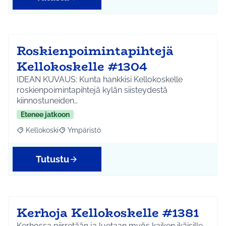
Roskienpoimintapihtejä
Kellokoskelle #1304
IDEAN KUVAUS: Kunta hankkisi Kellokoskelle
roskienpoimintapihtejä kylän siisteydestä
kiinnostuneiden…
Etenee jatkoon
Kellokoski
Ympäristö
Rajaa tulokset aihepiirin mukaan: Kellokoski
Rajaa tulokset teeman mukaan: Ympäristö
Tutustu
Kerhoja Kellokoskelle #1381
Kerhossa piirretään ja luetaan myös kaiken ikäisille.