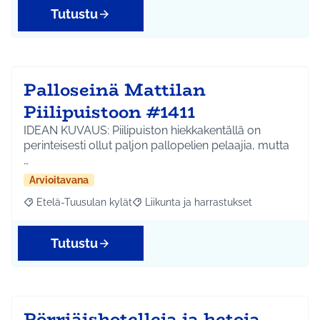
Tutustu
Palloseinä Mattilan
Piilipuistoon #1411
IDEAN KUVAUS: Piilipuiston hiekkakentällä on
perinteisesti ollut paljon pallopelien pelaajia, mutta
…
Arvioitavana
Etelä-Tuusulan kylät
Liikunta ja harrastukset
Rajaa tulokset aihepiirin mukaan: Etelä-Tuusulan kylät
Rajaa tulokset teeman mukaan: Liikunta
Tutustu
Pörriäishotelleja ja ketoja