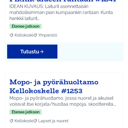
IDEAN KUVAUS: Laiturit asennettaisiin
mahdollisimman pian kumpaankin rantaan. Kunta
hankkii laiturit…
Etenee jatkoon
Kellokoski
Ympäristö
Rajaa tulokset aihepiirin mukaan: Kellokoski
Rajaa tulokset teeman mukaan: Ympäristö
Tutustu
Mopo- ja pyörähuoltamo
Kellokoskelle #1253
Mopo- ja pyörähuoltamo, jossa nuoret ja aikuiset
voisivat itse korjata/huoltaa mopoja, skoottereita,…
Etenee jatkoon
Kellokoski
Lapset ja nuoret
Rajaa tulokset aihepiirin mukaan: Kellokoski
Rajaa tulokset teeman mukaan: Lapset ja nuoret