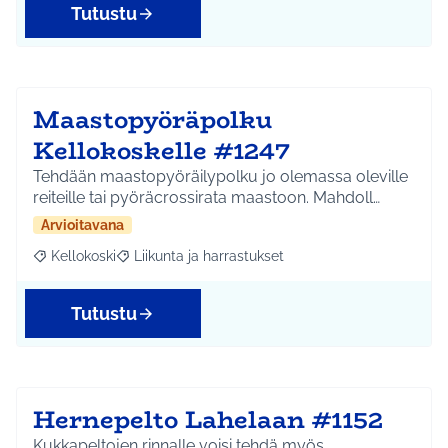
Tutustu
Maastopyöräpolku
Kellokoskelle #1247
Tehdään maastopyöräilypolku jo olemassa oleville
reiteille tai pyöräcrossirata maastoon. Mahdoll…
Arvioitavana
Kellokoski
Liikunta ja harrastukset
Rajaa tulokset aihepiirin mukaan: Kellokoski
Rajaa tulokset teeman mukaan: Liikunta ja harrast
Tutustu
Hernepelto Lahelaan #1152
Kukkapeltojen rinnalle voisi tehdä myös