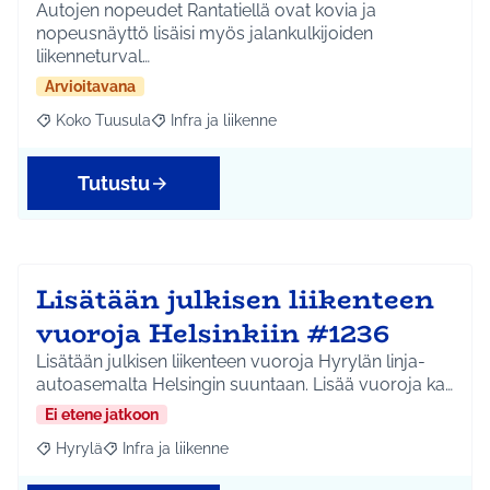
Autojen nopeudet Rantatiellä ovat kovia ja
nopeusnäyttö lisäisi myös jalankulkijoiden
liikenneturval…
Arvioitavana
Koko Tuusula
Infra ja liikenne
Rajaa tulokset aihepiirin mukaan: Koko Tuusula
Rajaa tulokset teeman mukaan: Infra ja liikenne
Tutustu
Lisätään julkisen liikenteen
vuoroja Helsinkiin #1236
Lisätään julkisen liikenteen vuoroja Hyrylän linja-
autoasemalta Helsingin suuntaan. Lisää vuoroja ka…
Ei etene jatkoon
Hyrylä
Infra ja liikenne
Rajaa tulokset aihepiirin mukaan: Hyrylä
Rajaa tulokset teeman mukaan: Infra ja liikenne