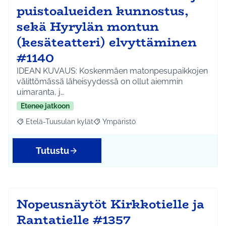
puistoalueiden kunnostus,
sekä Hyrylän montun
(kesäteatteri) elvyttäminen
#1140
IDEAN KUVAUS: Koskenmäen matonpesupaikkojen
välittömässä läheisyydessä on ollut aiemmin
uimaranta, j…
Etenee jatkoon
Etelä-Tuusulan kylät
Ympäristö
Rajaa tulokset aihepiirin mukaan: Etelä-Tuusulan kylät
Rajaa tulokset teeman mukaan: Ympäri
Tutustu
Nopeusnäytöt Kirkkotielle ja
Rantatielle #1357