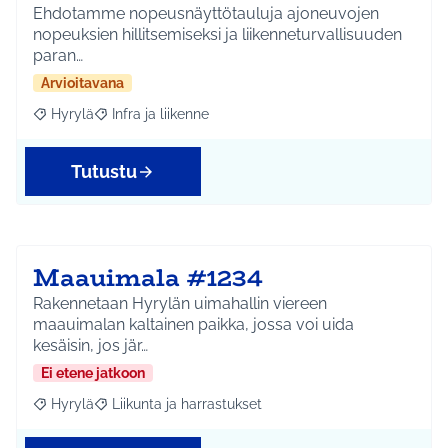
Ehdotamme nopeusnäyttötauluja ajoneuvojen
nopeuksien hillitsemiseksi ja liikenneturvallisuuden
paran…
Arvioitavana
Hyrylä
Infra ja liikenne
Rajaa tulokset aihepiirin mukaan: Hyrylä
Rajaa tulokset teeman mukaan: Infra ja liikenne
Tutustu
Maauimala #1234
Rakennetaan Hyrylän uimahallin viereen
maauimalan kaltainen paikka, jossa voi uida
kesäisin, jos jär…
Ei etene jatkoon
Hyrylä
Liikunta ja harrastukset
Rajaa tulokset aihepiirin mukaan: Hyrylä
Rajaa tulokset teeman mukaan: Liikunta ja harrastuks