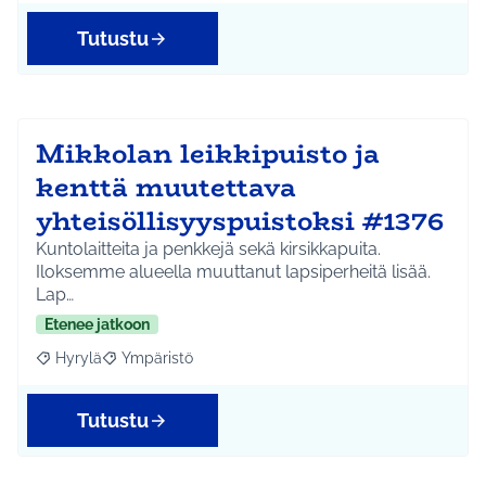
Tutustu
Mikkolan leikkipuisto ja
kenttä muutettava
yhteisöllisyyspuistoksi #1376
Kuntolaitteita ja penkkejä sekä kirsikkapuita.
Iloksemme alueella muuttanut lapsiperheitä lisää.
Lap…
Etenee jatkoon
Hyrylä
Ympäristö
Rajaa tulokset aihepiirin mukaan: Hyrylä
Rajaa tulokset teeman mukaan: Ympäristö
Tutustu