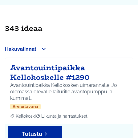
343 ideaa
Hakuvalinnat
Avantouintipaikka
Kellokoskelle #1290
Avantouintipaikka Kellokosken uimarannalle. Jo
olemassa olevalle laiturille avantopumppu ja
kumimat…
Arvioitavana
Kellokoski
Liikunta ja harrastukset
Rajaa tulokset aihepiirin mukaan: Kellokoski
Rajaa tulokset teeman mukaan: Liikunta ja harrast
Tutustu