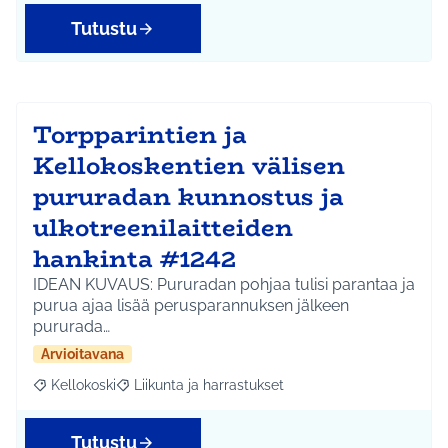
Tutustu
Torpparintien ja
Kellokoskentien välisen
pururadan kunnostus ja
ulkotreenilaitteiden
hankinta #1242
IDEAN KUVAUS: Pururadan pohjaa tulisi parantaa ja
purua ajaa lisää perusparannuksen jälkeen
pururada…
Arvioitavana
Kellokoski
Liikunta ja harrastukset
Rajaa tulokset aihepiirin mukaan: Kellokoski
Rajaa tulokset teeman mukaan: Liikunta ja harrast
Tutustu