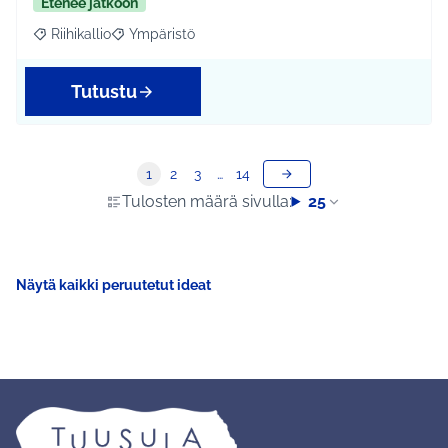
Etenee jatkoon
Riihikallio
Ympäristö
Rajaa tulokset aihepiirin mukaan: Riihikallio
Rajaa tulokset teeman mukaan: Ympäristö
Tutustu
1
2
3
…
14
Tulosten määrä sivulla:
25
Näytä kaikki peruutetut ideat