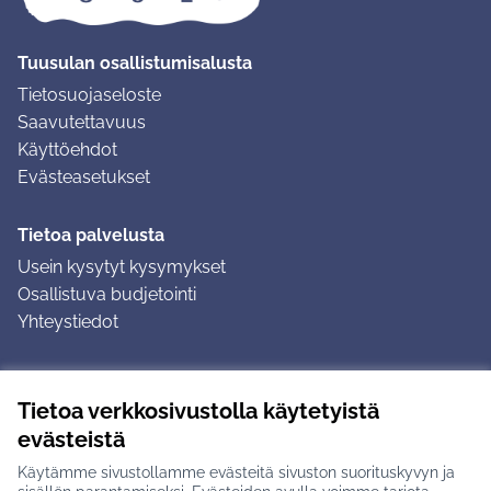
Tuusulan osallistumisalusta
Tietosuojaseloste
Saavutettavuus
Käyttöehdot
Evästeasetukset
Tietoa palvelusta
Usein kysytyt kysymykset
Osallistuva budjetointi
Yhteystiedot
Ohjeet
Tietoa verkkosivustolla käytetyistä
Ohjeet kirjautumiseen
evästeistä
Ohjeet kommentin jättämiseen
Käytämme sivustollamme evästeitä sivuston suorituskyvyn ja