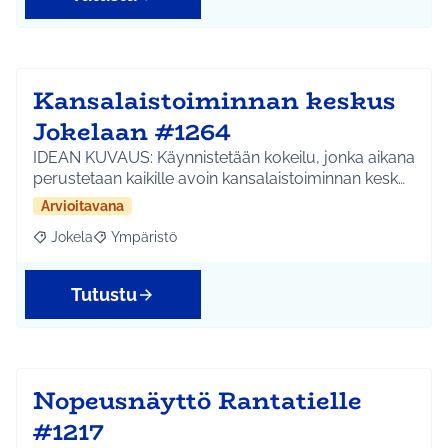
Kansalaistoiminnan keskus
Jokelaan #1264
IDEAN KUVAUS: Käynnistetään kokeilu, jonka aikana
perustetaan kaikille avoin kansalaistoiminnan kesk…
Arvioitavana
Jokela
Ympäristö
Rajaa tulokset aihepiirin mukaan: Jokela
Rajaa tulokset teeman mukaan: Ympäristö
Tutustu
Nopeusnäyttö Rantatielle
#1217