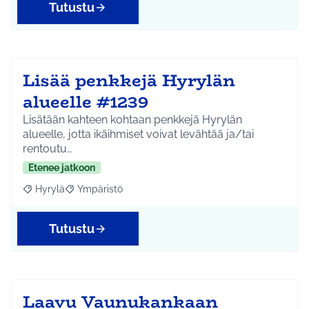
Tutustu
Lisää penkkejä Hyrylän
alueelle #1239
Lisätään kahteen kohtaan penkkejä Hyrylän
alueelle, jotta ikäihmiset voivat levähtää ja/tai
rentoutu…
Etenee jatkoon
Hyrylä
Ympäristö
Rajaa tulokset aihepiirin mukaan: Hyrylä
Rajaa tulokset teeman mukaan: Ympäristö
Tutustu
Laavu Vaunukankaan