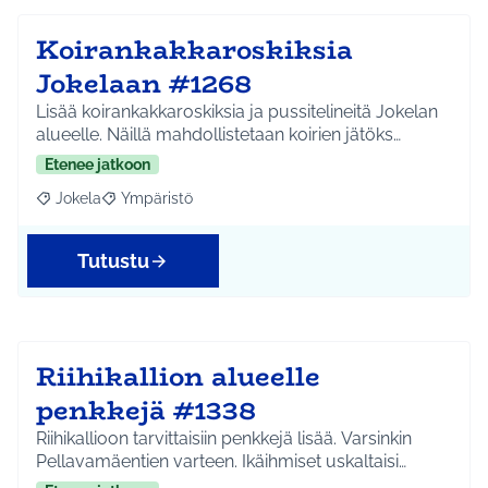
Koirankakkaroskiksia
Jokelaan #1268
Lisää koirankakkaroskiksia ja pussitelineitä Jokelan
alueelle. Näillä mahdollistetaan koirien jätöks…
Etenee jatkoon
Jokela
Ympäristö
Rajaa tulokset aihepiirin mukaan: Jokela
Rajaa tulokset teeman mukaan: Ympäristö
Tutustu
Riihikallion alueelle
penkkejä #1338
Riihikallioon tarvittaisiin penkkejä lisää. Varsinkin
Pellavamäentien varteen. Ikäihmiset uskaltaisi…