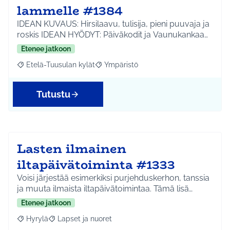
lammelle #1384
IDEAN KUVAUS: Hirsilaavu, tulisija, pieni puuvaja ja
roskis IDEAN HYÖDYT: Päiväkodit ja Vaunukankaa…
Etenee jatkoon
Etelä-Tuusulan kylät
Ympäristö
Rajaa tulokset aihepiirin mukaan: Etelä-Tuusulan kylät
Rajaa tulokset teeman mukaan: Ympäri
Tutustu
Lasten ilmainen
iltapäivätoiminta #1333
Voisi järjestää esimerkiksi purjehduskerhon, tanssia
ja muuta ilmaista iltapäivätoimintaa. Tämä lisä…
Etenee jatkoon
Hyrylä
Lapset ja nuoret
Rajaa tulokset aihepiirin mukaan: Hyrylä
Rajaa tulokset teeman mukaan: Lapset ja nuoret