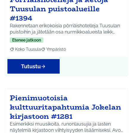
Tuusulan puistoalueille
#1394
Rakennetaan erikokoisia pörriäishotelleja Tuusulan
puistoihin ja jätetään osa nurmikkoalueista leikk…
Etenee jatkoon
Koko Tuusula
Ympäristö
Rajaa tulokset aihepiirin mukaan: Koko Tuusula
Rajaa tulokset teeman mukaan: Ympäristö
Tutustu
Pienimuotoisia
kulttuuritapahtumia Jokelan
kirjastoon #1281
Esimerkiksi muusikoita, runonlausujia ja lasten
näytelmiä kirjastoon viihtyisyyden lisäämiseksi. Avo…