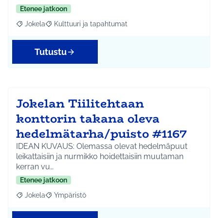
Etenee jatkoon
Jokela
Kulttuuri ja tapahtumat
Rajaa tulokset aihepiirin mukaan: Jokela
Rajaa tulokset teeman mukaan: Kulttuuri ja tapahtum
Tutustu
Jokelan Tiilitehtaan
konttorin takana oleva
hedelmätarha/puisto #1167
IDEAN KUVAUS: Olemassa olevat hedelmäpuut
leikattaisiin ja nurmikko hoidettaisiin muutaman
kerran vu…
Etenee jatkoon
Jokela
Ympäristö
Rajaa tulokset aihepiirin mukaan: Jokela
Rajaa tulokset teeman mukaan: Ympäristö