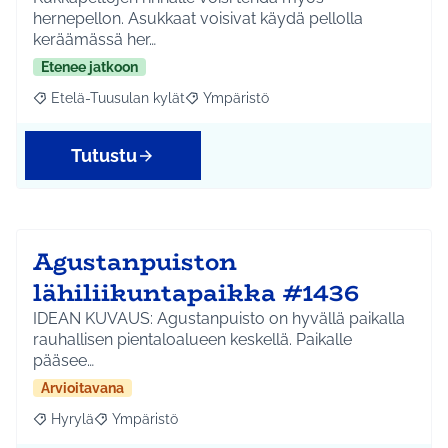
hernepellon. Asukkaat voisivat käydä pellolla
keräämässä her…
Etenee jatkoon
Etelä-Tuusulan kylät
Ympäristö
Rajaa tulokset aihepiirin mukaan: Etelä-Tuusulan kylät
Rajaa tulokset teeman mukaan: Ympäri
Tutustu
Agustanpuiston
lähiliikuntapaikka #1436
IDEAN KUVAUS: Agustanpuisto on hyvällä paikalla
rauhallisen pientaloalueen keskellä. Paikalle
pääsee…
Arvioitavana
Hyrylä
Ympäristö
Rajaa tulokset aihepiirin mukaan: Hyrylä
Rajaa tulokset teeman mukaan: Ympäristö