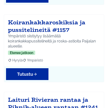
Koirankakkaroskiksia ja
pussitelineitä #1157
Ympäristö siistiytyy lisäämällä
koirankakkapussitelineitä ja roska-astioita Paijalan
alueelle.
Etenee jatkoon
Hyrylä
Ympäristö
Rajaa tulokset aihepiirin mukaan: Hyrylä
Rajaa tulokset teeman mukaan: Ympäristö
Tutustu
Laituri Rivieran rantaa ja
Piknik-alueen rantaan #1241