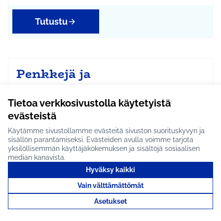
Tutustu
Penkkejä ja
koirankakkaroskiksia
Mattilan alueelle #1275
Tietoa verkkosivustolla käytetyistä
evästeistä
IDEAN KUVAUS: Kunta toimittaa ja asentaa penkit ja
roskikset. Suotie, Kaarnatie. Yksi penkki per tie…
Käytämme sivustollamme evästeitä sivuston suorituskyvyn ja
sisällön parantamiseksi. Evästeiden avulla voimme tarjota
Etenee jatkoon
yksilöllisemmän käyttäjäkokemuksen ja sisältöjä sosiaalisen
Hyrylä
Ympäristö
median kanavista.
Rajaa tulokset aihepiirin mukaan: Hyrylä
Rajaa tulokset teeman mukaan: Ympäristö
Hyväksy kaikki
Tutustu
Vain välttämättömät
Asetukset