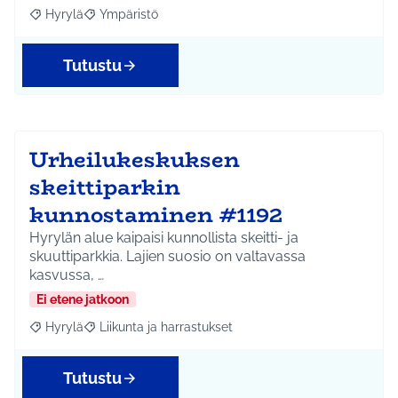
Hyrylä
Ympäristö
Rajaa tulokset aihepiirin mukaan: Hyrylä
Rajaa tulokset teeman mukaan: Ympäristö
Tutustu
Urheilukeskuksen
skeittiparkin
kunnostaminen #1192
Hyrylän alue kaipaisi kunnollista skeitti- ja
skuuttiparkkia. Lajien suosio on valtavassa
kasvussa, …
Ei etene jatkoon
Hyrylä
Liikunta ja harrastukset
Rajaa tulokset aihepiirin mukaan: Hyrylä
Rajaa tulokset teeman mukaan: Liikunta ja harrastuks
Tutustu