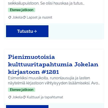
seikkailupuistoon. Se olisi hauskaa ja tutus…
Etenee jatkoon
Jokela
Lapset ja nuoret
Rajaa tulokset aihepiirin mukaan: Jokela
Rajaa tulokset teeman mukaan: Lapset ja nuoret
Tutustu
Pienimuotoisia
kulttuuritapahtumia Jokelan
kirjastoon #1281
Esimerkiksi muusikoita, runonlausujia ja lasten
näytelmiä kirjastoon viihtyisyyden lisäämiseksi. Avo…
Etenee jatkoon
Jokela
Kulttuuri ja tapahtumat
Rajaa tulokset aihepiirin mukaan: Jokela
Rajaa tulokset teeman mukaan: Kulttuuri ja tapahtum