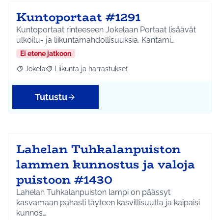
Kuntoportaat #1291
Kuntoportaat rinteeseen Jokelaan Portaat lisäävät
ulkoilu- ja liikuntamahdollisuuksia. Kantami…
Ei etene jatkoon
Jokela
Liikunta ja harrastukset
Rajaa tulokset aihepiirin mukaan: Jokela
Rajaa tulokset teeman mukaan: Liikunta ja harrastuks
Tutustu
Lahelan Tuhkalanpuiston
lammen kunnostus ja valoja
puistoon #1430
Lahelan Tuhkalanpuiston lampi on päässyt
kasvamaan pahasti täyteen kasvillisuutta ja kaipaisi
kunnos…