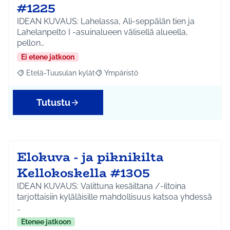
#1225
IDEAN KUVAUS: Lahelassa, Ali-seppälän tien ja
Lahelanpelto I -asuinalueen välisellä alueella,
pellon…
Ei etene jatkoon
Etelä-Tuusulan kylät
Ympäristö
Rajaa tulokset aihepiirin mukaan: Etelä-Tuusulan kylät
Rajaa tulokset teeman mukaan: Ympäri
Tutustu
Elokuva - ja piknikilta
Kellokoskella #1305
IDEAN KUVAUS: Valittuna kesäiltana /-iltoina
tarjottaisiin kyläläisille mahdollisuus katsoa yhdessä
…
Etenee jatkoon