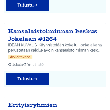
Tutustu
Kansalaistoiminnan keskus
Jokelaan #1264
IDEAN KUVAUS: Käynnistetään kokeilu, jonka aikana
perustetaan kaikille avoin kansalaistoiminnan kesk…
Arvioitavana
Jokela
Ympäristö
Rajaa tulokset aihepiirin mukaan: Jokela
Rajaa tulokset teeman mukaan: Ympäristö
Tutustu
Erityisryhmien