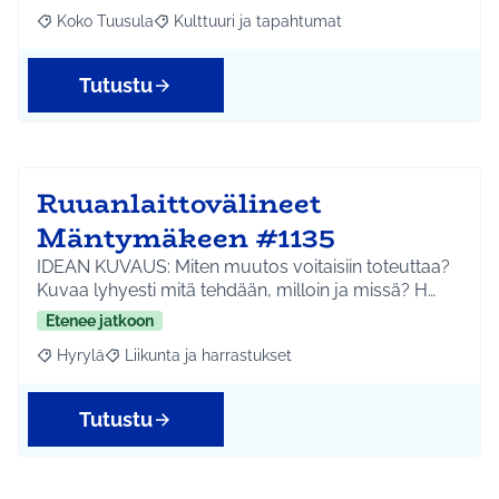
Koko Tuusula
Kulttuuri ja tapahtumat
Rajaa tulokset aihepiirin mukaan: Koko Tuusula
Rajaa tulokset teeman mukaan: Kulttuuri ja ta
Tutustu
Ruuanlaittovälineet
Mäntymäkeen #1135
IDEAN KUVAUS: Miten muutos voitaisiin toteuttaa?
Kuvaa lyhyesti mitä tehdään, milloin ja missä? H…
Etenee jatkoon
Hyrylä
Liikunta ja harrastukset
Rajaa tulokset aihepiirin mukaan: Hyrylä
Rajaa tulokset teeman mukaan: Liikunta ja harrastuks
Tutustu