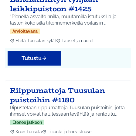
leikkipuistoon #1425
*Pienellä asvaltoinnilla, muutamilla istutuksilla ja
lasten kokoisilla liikennemerkeillä voitaisiin …
Arvioitavana
Etelä-Tuusulan kylät
Lapset ja nuoret
Rajaa tulokset aihepiirin mukaan: Etelä-Tuusulan kylät
Rajaa tulokset teeman mukaan: Lapset 
Tutustu
Riippumattoja Tuusulan
puistoihin #1180
Ripustetaan riippumattoja Tuusulan puistoihin, jotta
ihmiset voivat halutessaan levähtää ja rentoutu…
Etenee jatkoon
Koko Tuusula
Liikunta ja harrastukset
Rajaa tulokset aihepiirin mukaan: Koko Tuusula
Rajaa tulokset teeman mukaan: Liikunta ja harr