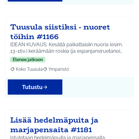
Tuusula siistiksi - nuoret
töihin #1166
IDEAN KUVAUS: Kesällä palkattaisiin nuoria (esim.
13-16v.) keräämään roskia (ja espanjansiruetanoi…
Etenee jatkoon
Koko Tuusula
Ympäristö
Rajaa tulokset aihepiirin mukaan: Koko Tuusula
Rajaa tulokset teeman mukaan: Ympäristö
Tutustu
Lisää hedelmäpuita ja
marjapensaita #1181
Istutetaan hedelmäpuita ja marjapensaita