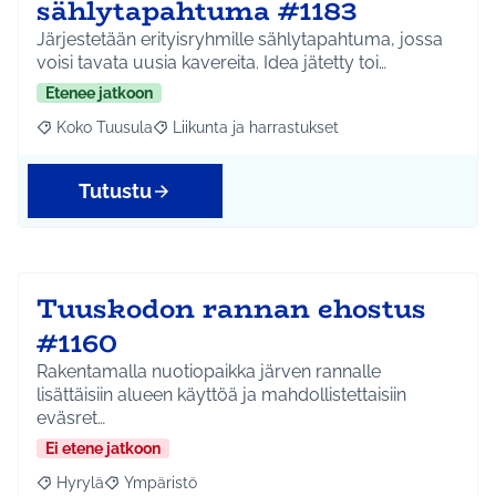
sählytapahtuma #1183
Järjestetään erityisryhmille sählytapahtuma, jossa
voisi tavata uusia kavereita. Idea jätetty toi…
Etenee jatkoon
Koko Tuusula
Liikunta ja harrastukset
Rajaa tulokset aihepiirin mukaan: Koko Tuusula
Rajaa tulokset teeman mukaan: Liikunta ja harr
Tutustu
Tuuskodon rannan ehostus
#1160
Rakentamalla nuotiopaikka järven rannalle
lisättäisiin alueen käyttöä ja mahdollistettaisiin
eväsret…
Ei etene jatkoon
Hyrylä
Ympäristö
Rajaa tulokset aihepiirin mukaan: Hyrylä
Rajaa tulokset teeman mukaan: Ympäristö