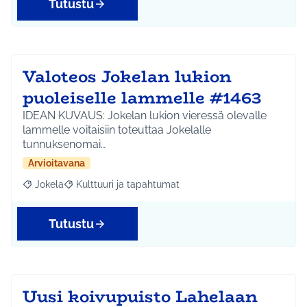
Tutustu
Valoteos Jokelan lukion
puoleiselle lammelle #1463
IDEAN KUVAUS: Jokelan lukion vieressä olevalle
lammelle voitaisiin toteuttaa Jokelalle
tunnuksenomai…
Arvioitavana
Jokela
Kulttuuri ja tapahtumat
Rajaa tulokset aihepiirin mukaan: Jokela
Rajaa tulokset teeman mukaan: Kulttuuri ja tapahtum
Tutustu
Uusi koivupuisto Lahelaan