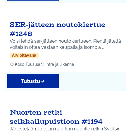
SER-jätteen noutokiertue
#1248
Voisi tehdä ser-jätteen noutokiertueen. Pientä jätettä
voitaisiin ottaa vastaan kaupalla ja isompia …
Arvioitavana
Koko Tuusula
Infra ja liikenne
Rajaa tulokset aihepiirin mukaan: Koko Tuusula
Rajaa tulokset teeman mukaan: Infra ja liikenne
Tutustu
Nuorten retki
seikkailupuistioon #1194
Järjestetään Jokelan nuorkan nuorille retkin Sveitsin