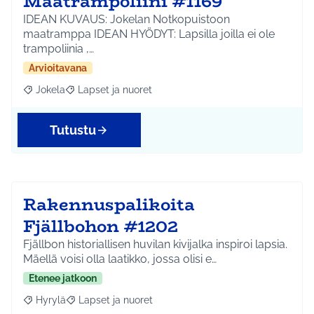
Maatrampoliini #1169
IDEAN KUVAUS: Jokelan Notkopuistoon
maatramppa IDEAN HYÖDYT: Lapsilla joilla ei ole
trampoliinia ,…
Arvioitavana
Jokela
Lapset ja nuoret
Rajaa tulokset aihepiirin mukaan: Jokela
Rajaa tulokset teeman mukaan: Lapset ja nuoret
Tutustu
Rakennuspalikoita
Fjällbohon #1202
Fjällbon historiallisen huvilan kivijalka inspiroi lapsia.
Mäellä voisi olla laatikko, jossa olisi e…
Etenee jatkoon
Hyrylä
Lapset ja nuoret
Rajaa tulokset aihepiirin mukaan: Hyrylä
Rajaa tulokset teeman mukaan: Lapset ja nuoret