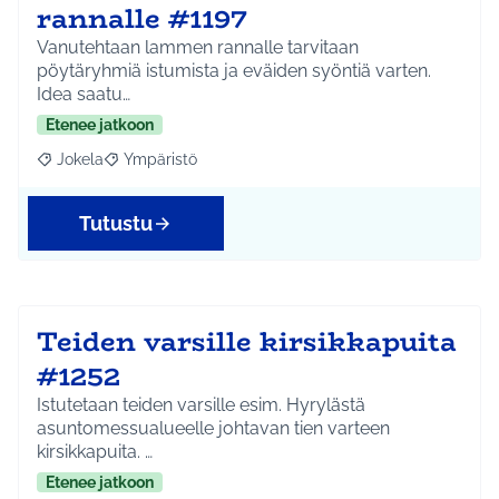
rannalle #1197
Vanutehtaan lammen rannalle tarvitaan
pöytäryhmiä istumista ja eväiden syöntiä varten.
Idea saatu…
Etenee jatkoon
Jokela
Ympäristö
Rajaa tulokset aihepiirin mukaan: Jokela
Rajaa tulokset teeman mukaan: Ympäristö
Tutustu
Teiden varsille kirsikkapuita
#1252
Istutetaan teiden varsille esim. Hyrylästä
asuntomessualueelle johtavan tien varteen
kirsikkapuita. …
Etenee jatkoon