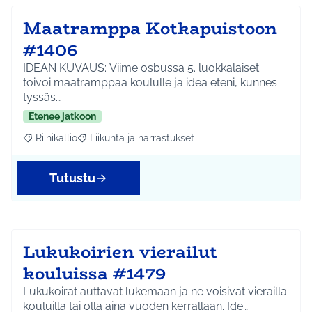
Maatramppa Kotkapuistoon
#1406
IDEAN KUVAUS: Viime osbussa 5. luokkalaiset
toivoi maatramppaa koululle ja idea eteni, kunnes
tyssäs…
Etenee jatkoon
Riihikallio
Liikunta ja harrastukset
Rajaa tulokset aihepiirin mukaan: Riihikallio
Rajaa tulokset teeman mukaan: Liikunta ja harrastu
Tutustu
Lukukoirien vierailut
kouluissa #1479
Lukukoirat auttavat lukemaan ja ne voisivat vierailla
kouluilla tai olla aina vuoden kerrallaan. Ide…