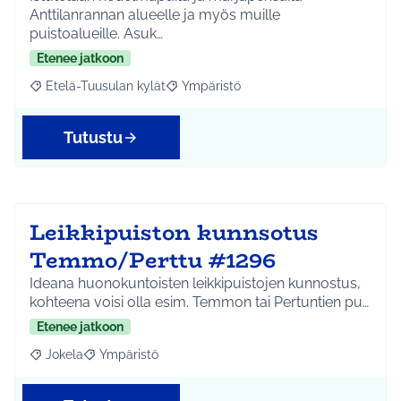
Anttilanrannan alueelle ja myös muille
puistoalueille. Asuk…
Etenee jatkoon
Etelä-Tuusulan kylät
Ympäristö
Rajaa tulokset aihepiirin mukaan: Etelä-Tuusulan kylät
Rajaa tulokset teeman mukaan: Ympäri
Tutustu
Leikkipuiston kunnsotus
Temmo/Perttu #1296
Ideana huonokuntoisten leikkipuistojen kunnostus,
kohteena voisi olla esim. Temmon tai Pertuntien pu…
Etenee jatkoon
Jokela
Ympäristö
Rajaa tulokset aihepiirin mukaan: Jokela
Rajaa tulokset teeman mukaan: Ympäristö