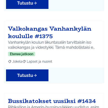
Tutustu
Valkokangas Vanhankylän
koululle #1375
Vanhankylän koulun liikuntasaliin tarvittaisiin iso
valkokangas ja videotykki. Tämä mahdollistaisi e…
Etenee jatkoon
Jokela
Lapset ja nuoret
Rajaa tulokset aihepiirin mukaan: Jokela
Rajaa tulokset teeman mukaan: Lapset ja nuoret
Tutustu
Bussikatokset uusiksi #1434
Riihikallion ja Amerin-bussipysäkkien uudistus. esim.