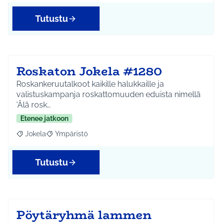
Tutustu
Roskaton Jokela #1280
Roskankeruutalkoot kaikille halukkaille ja
valistuskampanja roskattomuuden eduista nimellä
'Älä rosk…
Etenee jatkoon
Jokela
Ympäristö
Rajaa tulokset aihepiirin mukaan: Jokela
Rajaa tulokset teeman mukaan: Ympäristö
Tutustu
Pöytäryhmä lammen