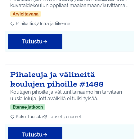
kuvataidekoulun oppilaat maalaamaan/kuvittama…
Arvioitavana
Riihikallio
Infra ja liikenne
Rajaa tulokset aihepiirin mukaan: Riihikallio
Rajaa tulokset teeman mukaan: Infra ja liikenne
Tutustu
Pihaleuja ja välineitä
koulujen pihoille #1488
Koulujen pihoille ja välituntilainaamoihin tarvitaan
uusia leluja, jott avälkillä ei tulisi tylsää.
Etenee jatkoon
Koko Tuusula
Lapset ja nuoret
Rajaa tulokset aihepiirin mukaan: Koko Tuusula
Rajaa tulokset teeman mukaan: Lapset ja nuor
Tutustu