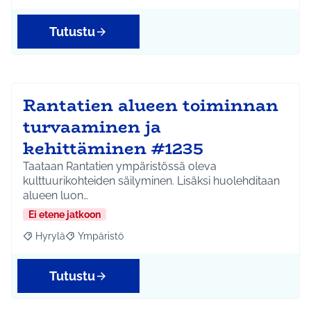
Tutustu
Rantatien alueen toiminnan
turvaaminen ja
kehittäminen #1235
Taataan Rantatien ympäristössä oleva
kulttuurikohteiden säilyminen. Lisäksi huolehditaan
alueen luon…
Ei etene jatkoon
Hyrylä
Ympäristö
Rajaa tulokset aihepiirin mukaan: Hyrylä
Rajaa tulokset teeman mukaan: Ympäristö
Tutustu