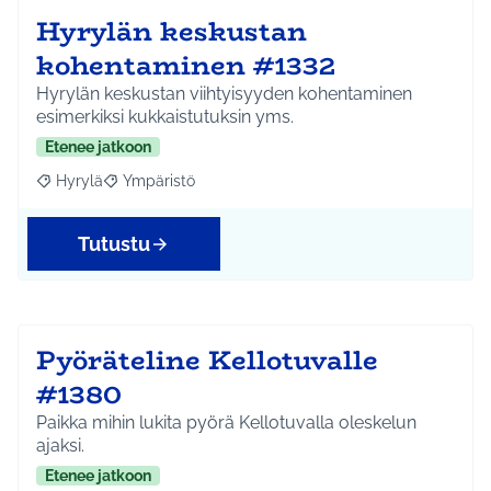
Hyrylän keskustan
kohentaminen #1332
Hyrylän keskustan viihtyisyyden kohentaminen
esimerkiksi kukkaistutuksin yms.
Etenee jatkoon
Hyrylä
Ympäristö
Rajaa tulokset aihepiirin mukaan: Hyrylä
Rajaa tulokset teeman mukaan: Ympäristö
Tutustu
Pyöräteline Kellotuvalle
#1380
Paikka mihin lukita pyörä Kellotuvalla oleskelun
ajaksi.
Etenee jatkoon