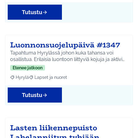
Tutustu
Luonnonsuojelupäivä #1347
Tapahtuma Hyrylässä johon kuka tahansa voi
osallistua. Erilaisia luontoon liittyviä kojuja ja aktivi…
Etenee jatkoon
Hyrylä
Lapset ja nuoret
Rajaa tulokset aihepiirin mukaan: Hyrylä
Rajaa tulokset teeman mukaan: Lapset ja nuoret
Tutustu
Lasten liikennepuisto
Lahelanniityn tyhjään