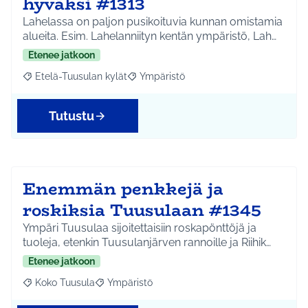
hyväksi #1313
Lahelassa on paljon pusikoituvia kunnan omistamia
alueita. Esim. Lahelanniityn kentän ympäristö, Lah…
Etenee jatkoon
Etelä-Tuusulan kylät
Ympäristö
Rajaa tulokset aihepiirin mukaan: Etelä-Tuusulan kylät
Rajaa tulokset teeman mukaan: Ympäri
Tutustu
Enemmän penkkejä ja
roskiksia Tuusulaan #1345
Ympäri Tuusulaa sijoitettaisiin roskapönttöjä ja
tuoleja, etenkin Tuusulanjärven rannoille ja Riihik…
Etenee jatkoon
Koko Tuusula
Ympäristö
Rajaa tulokset aihepiirin mukaan: Koko Tuusula
Rajaa tulokset teeman mukaan: Ympäristö