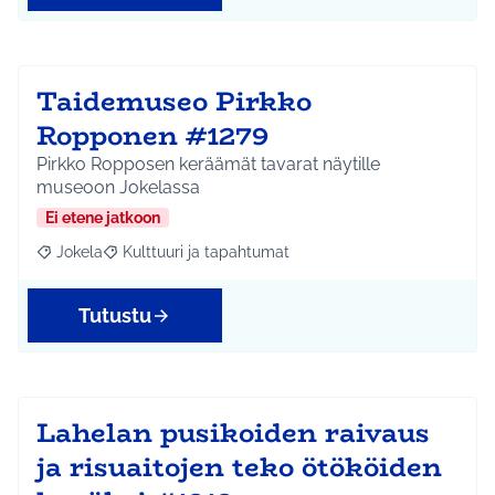
Taidemuseo Pirkko
Ropponen #1279
Pirkko Ropposen keräämät tavarat näytille
museoon Jokelassa
Ei etene jatkoon
Jokela
Kulttuuri ja tapahtumat
Rajaa tulokset aihepiirin mukaan: Jokela
Rajaa tulokset teeman mukaan: Kulttuuri ja tapahtum
Tutustu
Lahelan pusikoiden raivaus
ja risuaitojen teko ötököiden