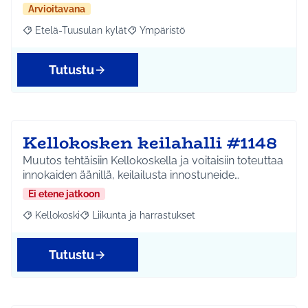
Arvioitavana
Etelä-Tuusulan kylät
Ympäristö
Rajaa tulokset aihepiirin mukaan: Etelä-Tuusulan kylät
Rajaa tulokset teeman mukaan: Ympäri
Tutustu
Kellokosken keilahalli #1148
Muutos tehtäisiin Kellokoskella ja voitaisiin toteuttaa
innokaiden äänillä, keilailusta innostuneide…
Ei etene jatkoon
Kellokoski
Liikunta ja harrastukset
Rajaa tulokset aihepiirin mukaan: Kellokoski
Rajaa tulokset teeman mukaan: Liikunta ja harrast
Tutustu