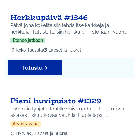
Herkkupäivä #1346
Päivä jona kokeiltaisiin tehdä itse karkkeja ja
herkkuja. Tutustuttaisiin herkkujen historiaan, valm…
Etenee jatkoon
Koko Tuusula
Lapset ja nuoret
Rajaa tulokset aihepiirin mukaan: Koko Tuusula
Rajaa tulokset teeman mukaan: Lapset ja nuor
Tutustu
Pieni huvipuisto #1329
Johonkin tyhjälle tontille voisi tuoda laitteita, missä
asiakas liikkuu kovaa vauhtia. Hupia lapsill…
Arvioitavana
Hyrylä
Lapset ja nuoret
Rajaa tulokset aihepiirin mukaan: Hyrylä
Rajaa tulokset teeman mukaan: Lapset ja nuoret