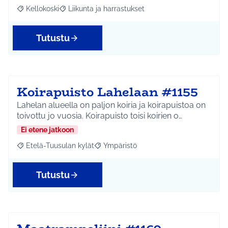
Kellokoski
Liikunta ja harrastukset
Rajaa tulokset aihepiirin mukaan: Kellokoski
Rajaa tulokset teeman mukaan: Liikunta ja harrast
Tutustu
Koirapuisto Lahelaan #1155
Lahelan alueella on paljon koiria ja koirapuistoa on
toivottu jo vuosia. Koirapuisto toisi koirien o…
Ei etene jatkoon
Etelä-Tuusulan kylät
Ympäristö
Rajaa tulokset aihepiirin mukaan: Etelä-Tuusulan kylät
Rajaa tulokset teeman mukaan: Ympäri
Tutustu