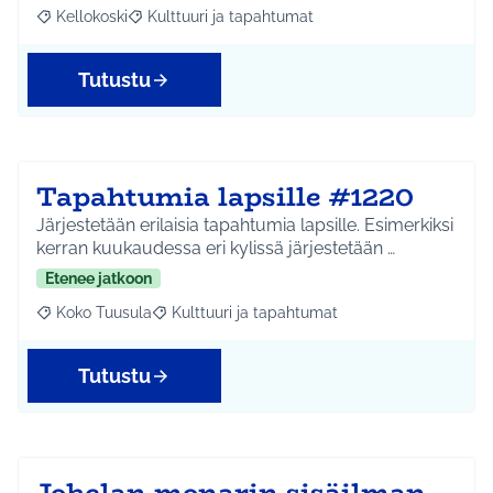
Kellokoski
Kulttuuri ja tapahtumat
Rajaa tulokset aihepiirin mukaan: Kellokoski
Rajaa tulokset teeman mukaan: Kulttuuri ja tapah
Tutustu
Tapahtumia lapsille #1220
Järjestetään erilaisia tapahtumia lapsille. Esimerkiksi
kerran kuukaudessa eri kylissä järjestetään …
Etenee jatkoon
Koko Tuusula
Kulttuuri ja tapahtumat
Rajaa tulokset aihepiirin mukaan: Koko Tuusula
Rajaa tulokset teeman mukaan: Kulttuuri ja ta
Tutustu
Jokelan monarin sisäilman