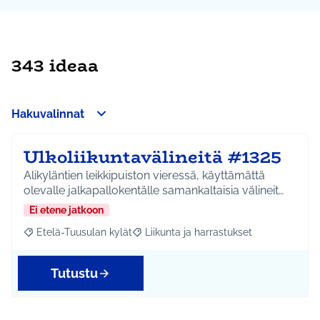
343 ideaa
Hakuvalinnat
Ulkoliikuntavälineitä #1325
Alikyläntien leikkipuiston vieressä, käyttämättä
olevalle jalkapallokentälle samankaltaisia välineit…
Ei etene jatkoon
Etelä-Tuusulan kylät
Liikunta ja harrastukset
Rajaa tulokset aihepiirin mukaan: Etelä-Tuusulan kylät
Rajaa tulokset teeman mukaan: Liikunta
Tutustu