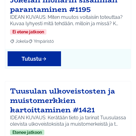
parantaminen #1195
IDEAN KUVAUS: Miten muutos voitaisiin toteuttaa?
Kuvaa lyhyesti mitä tehdään, milloin ja missä? K…
Ei etene jatkoon
Jokela
Ympäristö
Rajaa tulokset aihepiirin mukaan: Jokela
Rajaa tulokset teeman mukaan: Ympäristö
Tutustu
Tuusulan ulkoveistosten ja
muistomerkkien
kartoittaminen #1421
IDEAN KUVAUS: Kerätään tieto ja tarinat Tuusulassa
olevista ulkoveistoksista ja muistomerkeistä ja t…
Etenee jatkoon