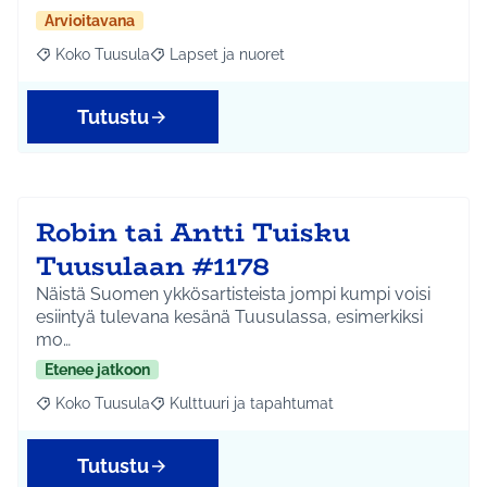
Arvioitavana
Koko Tuusula
Lapset ja nuoret
Rajaa tulokset aihepiirin mukaan: Koko Tuusula
Rajaa tulokset teeman mukaan: Lapset ja nuor
Tutustu
Robin tai Antti Tuisku
Tuusulaan #1178
Näistä Suomen ykkösartisteista jompi kumpi voisi
esiintyä tulevana kesänä Tuusulassa, esimerkiksi
mo…
Etenee jatkoon
Koko Tuusula
Kulttuuri ja tapahtumat
Rajaa tulokset aihepiirin mukaan: Koko Tuusula
Rajaa tulokset teeman mukaan: Kulttuuri ja ta
Tutustu