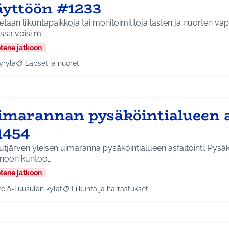
äyttöön #1233
taan liikuntapaikkoja tai monitoimitiloja lasten ja nuorten v
issa voisi m…
etene jatkoon
yrylä
Lapset ja nuoret
a tulokset aihepiirin mukaan: Hyrylä
Rajaa tulokset teeman mukaan: Lapset ja nuoret
imarannan pysäköintialueen a
1454
tjärven yleisen uimaranna pysäköintialueen asfaltointi. Pysä
noon kuntoo…
etene jatkoon
telä-Tuusulan kylät
Liikunta ja harrastukset
a tulokset aihepiirin mukaan: Etelä-Tuusulan kylät
Rajaa tulokset teeman mukaan: Liikunta ja harras