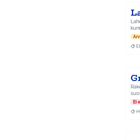
L
Lahe
kun
Arv
E
Raja
G
Rake
suos
Ei 
H
Raja