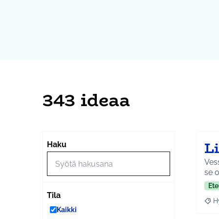
343 ideaa
L
Haku
Vess
se o
Ete
Tila
H
Raja
Kaikki