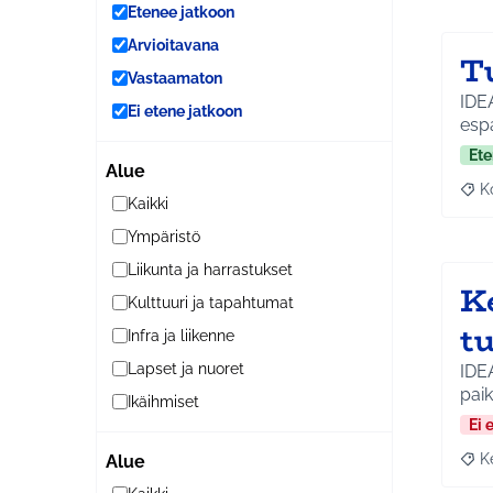
Etenee jatkoon
Arvioitavana
Tu
Vastaamaton
IDEAN KUVAUS: Kesäl
Ei etene jatkoon
esp
Ete
Alue
K
Raj
Kaikki
Ympäristö
Liikunta ja harrastukset
K
Kulttuuri ja tapahtumat
t
Infra ja liikenne
Lapset ja nuoret
IDE
paik
Ikäihmiset
Ei 
K
Alue
Raja