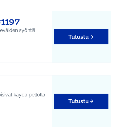
1197
 eväiden syöntiä
Tutustu
sivat käydä pellolla
Tutustu