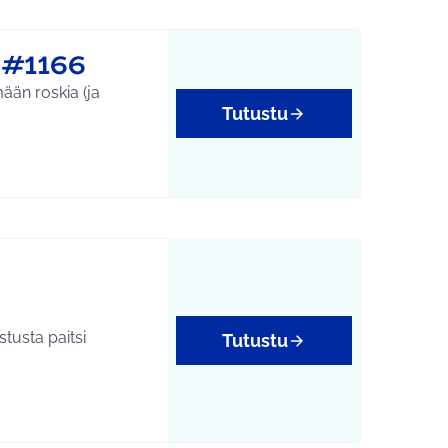
 #1166
Tutustu
tusta paitsi
Tutustu