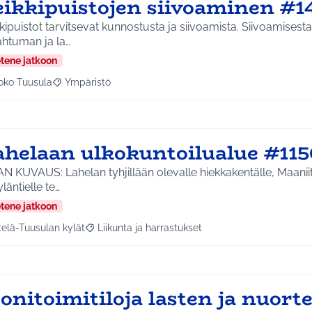
eikkipuistojen siivoaminen #1
kipuistot tarvitsevat kunnostusta ja siivoamista. Siivoamisesta 
ahtuman ja la…
etene jatkoon
oko Tuusula
Ympäristö
aa tulokset aihepiirin mukaan: Koko Tuusula
Rajaa tulokset teeman mukaan: Ympäristö
ahelaan ulkokuntoilualue #115
N KUVAUS: Lahelan tyhjillään olevalle hiekkakentälle, Maanii
yläntielle te…
etene jatkoon
telä-Tuusulan kylät
Liikunta ja harrastukset
a tulokset aihepiirin mukaan: Etelä-Tuusulan kylät
Rajaa tulokset teeman mukaan: Liikunta ja harras
onitoimitiloja lasten ja nuort