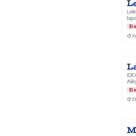
L
Leik
tap
Ei 
K
Raj
L
IDEA
Alik
Ei 
E
Raja
M