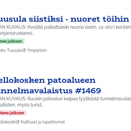
usula siistiksi - nuoret töihin
lä palkattaisiin nuoria (esim. 13-16v.) keräämään roskia (ja
anjansiruetanoi…
nee jatkoon
oko Tuusula
Ympäristö
aa tulokset aihepiirin mukaan: Koko Tuusula
Rajaa tulokset teeman mukaan: Ympäristö
ellokosken patoalueen
unnelmavalaistus #1469
AN KUVAUS: Ruukin patoalue kaipaa tyylikästä tunnelmavalais
allisten, myös turist…
etene jatkoon
ellokoski
Kulttuuri ja tapahtumat
a tulokset aihepiirin mukaan: Kellokoski
Rajaa tulokset teeman mukaan: Kulttuuri ja tapahtumat