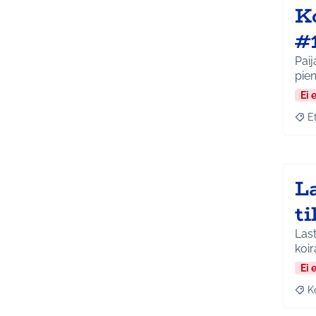
K
#
Paij
pieni
Ei 
E
Raja
La
t
Last
koir
Ei 
K
Raj