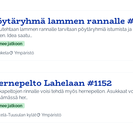
öytäryhmä lammen rannalle #
utehtaan lammen rannalle tarvitaan pöytäryhmiä istumista ja
varten. Idea saatu…
nee jatkoon
okela
Ympäristö
a tulokset aihepiirin mukaan: Jokela
Rajaa tulokset teeman mukaan: Ympäristö
ernepelto Lahelaan #1152
apeltojen rinnalle voisi tehdä myös hernepellon. Asukkaat voi
äämässä her…
nee jatkoon
telä-Tuusulan kylät
Ympäristö
a tulokset aihepiirin mukaan: Etelä-Tuusulan kylät
Rajaa tulokset teeman mukaan: Ympäristö