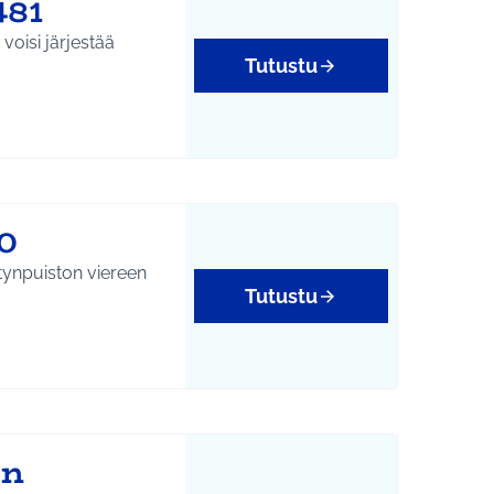
481
voisi järjestää
Tutustu
0
tynpuiston viereen
Tutustu
tukset
en