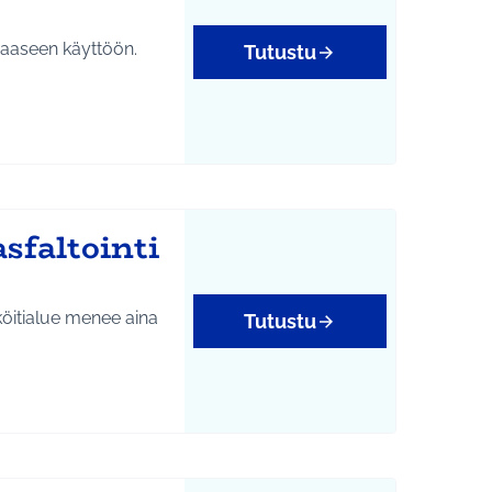
apaaseen käyttöön.
Tutustu
sfaltointi
köitialue menee aina
Tutustu
tukset