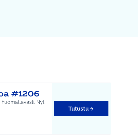
toa #1206
aa huomattavasti. Nyt
Tutustu