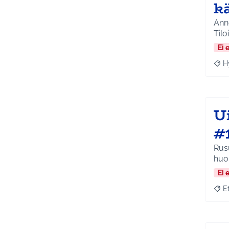
k
Anne
Tilo
Ei 
H
Raja
U
#
Rusu
huo
Ei 
E
Raja