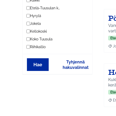
Kaikki
Etelä-Tuusulan kylät
P
Hyrylä
Jokela
Van
Kellokoski
Ete
Koko Tuusula
J
Riihikallio
Raja
Tyhjennä
Hae
hakuvalinnat
H
Kukk
ker
Ete
E
Raja