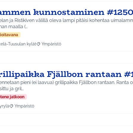
ammen kunnostaminen #125
lan ja Ristikiven välillä oleva lampi pitäisi kohentaa uimalam
nan maalla (…
ioitavana
telä-Tuusulan kylät
Ympäristö
a tulokset aihepiirin mukaan: Etelä-Tuusulan kylät
Rajaa tulokset teeman mukaan: Ympäristö
rillipaikka Fjällbon rantaan #
nnetaan pieni (ei laavua) grillipaikka Fjällbon rantaan. Ranta o
ittu ja gril…
etene jatkoon
yrylä
Ympäristö
a tulokset aihepiirin mukaan: Hyrylä
Rajaa tulokset teeman mukaan: Ympäristö