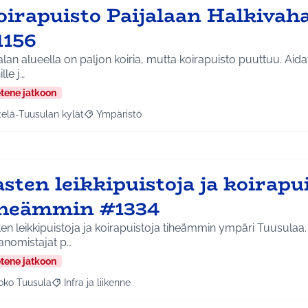
oirapuisto Paijalaan Halkivaha
1156
alan alueella on paljon koiria, mutta koirapuisto puuttuu. Aida
lle j…
etene jatkoon
telä-Tuusulan kylät
Ympäristö
a tulokset aihepiirin mukaan: Etelä-Tuusulan kylät
Rajaa tulokset teeman mukaan: Ympäristö
sten leikkipuistoja ja koirapu
iheämmin #1334
en leikkipuistoja ja koirapuistoja tiheämmin ympäri Tuusulaa.
anomistajat p…
etene jatkoon
oko Tuusula
Infra ja liikenne
aa tulokset aihepiirin mukaan: Koko Tuusula
Rajaa tulokset teeman mukaan: Infra ja liikenne