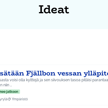
Ideat
isätään Fjällbon vessan ylläpi
asta voisi olla kylttejä ja sen siivouksen tasoa pitäisi parant
n niin …
nee jatkoon
yrylä
Ympäristö
a tulokset aihepiirin mukaan: Hyrylä
Rajaa tulokset teeman mukaan: Ympäristö