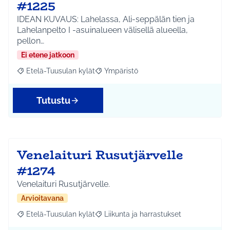
#1225
IDEAN KUVAUS: Lahelassa, Ali-seppälän tien ja
Lahelanpelto I -asuinalueen välisellä alueella,
pellon…
Ei etene jatkoon
Etelä-Tuusulan kylät
Ympäristö
Rajaa tulokset aihepiirin mukaan: Etelä-Tuusulan kylät
Rajaa tulokset teeman mukaan: Ympäri
Tutustu
Venelaituri Rusutjärvelle
#1274
Venelaituri Rusutjärvelle.
Arvioitavana
Etelä-Tuusulan kylät
Liikunta ja harrastukset
Rajaa tulokset aihepiirin mukaan: Etelä-Tuusulan kylät
Rajaa tulokset teeman mukaan: Liikunta