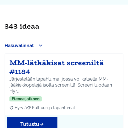
343 ideaa
Hakuvalinnat
MM-lätkäkisat screeniltä
#1184
Järjestetään tapahtuma, jossa voi katsella MM-
jääkiekkopelejä isolta screeniltä. Screeni tuodaan
Hyr…
Etenee jatkoon
Hyrylä
Kulttuuri ja tapahtumat
Rajaa tulokset aihepiirin mukaan: Hyrylä
Rajaa tulokset teeman mukaan: Kulttuuri ja tapahtum
Tutustu