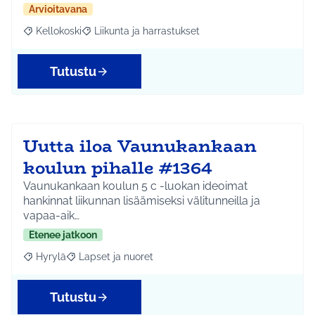
Arvioitavana
Kellokoski
Liikunta ja harrastukset
Rajaa tulokset aihepiirin mukaan: Kellokoski
Rajaa tulokset teeman mukaan: Liikunta ja harrast
Tutustu
Uutta iloa Vaunukankaan
koulun pihalle #1364
Vaunukankaan koulun 5 c -luokan ideoimat
hankinnat liikunnan lisäämiseksi välitunneilla ja
vapaa-aik…
Etenee jatkoon
Hyrylä
Lapset ja nuoret
Rajaa tulokset aihepiirin mukaan: Hyrylä
Rajaa tulokset teeman mukaan: Lapset ja nuoret
Tutustu