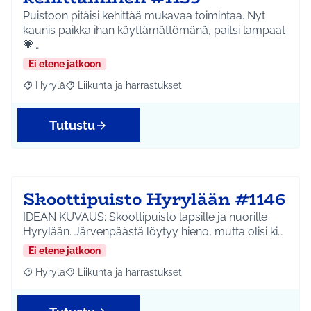
Puistoon pitäisi kehittää mukavaa toimintaa. Nyt
kaunis paikka ihan käyttämättömänä, paitsi lampaat
💗…
Ei etene jatkoon
Hyrylä
Liikunta ja harrastukset
Rajaa tulokset aihepiirin mukaan: Hyrylä
Rajaa tulokset teeman mukaan: Liikunta ja harrastuks
Tutustu
Skoottipuisto Hyrylään #1146
IDEAN KUVAUS: Skoottipuisto lapsille ja nuorille
Hyrylään. Järvenpäästä löytyy hieno, mutta olisi ki…
Ei etene jatkoon
Hyrylä
Liikunta ja harrastukset
Rajaa tulokset aihepiirin mukaan: Hyrylä
Rajaa tulokset teeman mukaan: Liikunta ja harrastuks