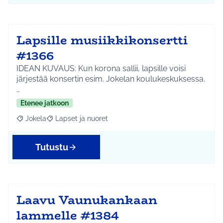
Lapsille musiikkikonsertti
#1366
IDEAN KUVAUS: Kun korona sallii, lapsille voisi
järjestää konsertin esim. Jokelan koulukeskuksessa.
…
Etenee jatkoon
Jokela
Lapset ja nuoret
Rajaa tulokset aihepiirin mukaan: Jokela
Rajaa tulokset teeman mukaan: Lapset ja nuoret
Tutustu
Laavu Vaunukankaan
lammelle #1384