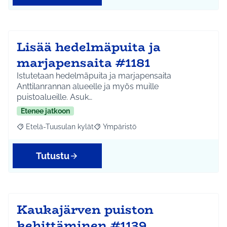
Lisää hedelmäpuita ja
marjapensaita #1181
Istutetaan hedelmäpuita ja marjapensaita
Anttilanrannan alueelle ja myös muille
puistoalueille. Asuk…
Etenee jatkoon
Etelä-Tuusulan kylät
Ympäristö
Rajaa tulokset aihepiirin mukaan: Etelä-Tuusulan kylät
Rajaa tulokset teeman mukaan: Ympäri
Tutustu
Kaukajärven puiston
kehittäminen #1139