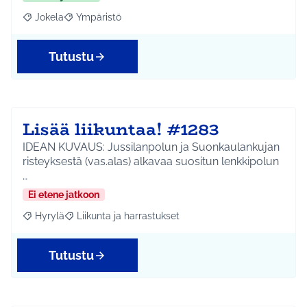
Jokela
Ympäristö
Rajaa tulokset aihepiirin mukaan: Jokela
Rajaa tulokset teeman mukaan: Ympäristö
Tutustu
Lisää liikuntaa! #1283
IDEAN KUVAUS: Jussilanpolun ja Suonkaulankujan
risteyksestä (vas.alas) alkavaa suositun lenkkipolun
…
Ei etene jatkoon
Hyrylä
Liikunta ja harrastukset
Rajaa tulokset aihepiirin mukaan: Hyrylä
Rajaa tulokset teeman mukaan: Liikunta ja harrastuks
Tutustu