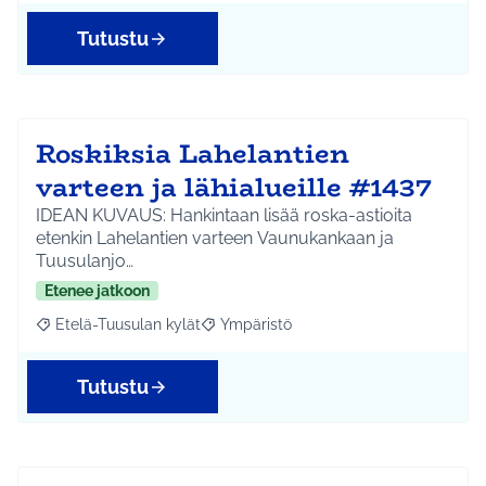
Tutustu
Roskiksia Lahelantien
varteen ja lähialueille #1437
IDEAN KUVAUS: Hankintaan lisää roska-astioita
etenkin Lahelantien varteen Vaunukankaan ja
Tuusulanjo…
Etenee jatkoon
Etelä-Tuusulan kylät
Ympäristö
Rajaa tulokset aihepiirin mukaan: Etelä-Tuusulan kylät
Rajaa tulokset teeman mukaan: Ympäri
Tutustu