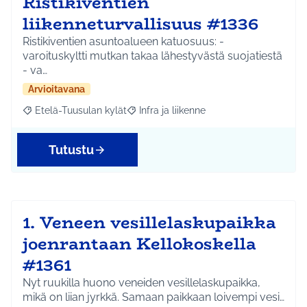
Ristikiventien
liikenneturvallisuus #1336
Ristikiventien asuntoalueen katuosuus: -
varoituskyltti mutkan takaa lähestyvästä suojatiestä
- va…
Arvioitavana
Etelä-Tuusulan kylät
Infra ja liikenne
Rajaa tulokset aihepiirin mukaan: Etelä-Tuusulan kylät
Rajaa tulokset teeman mukaan: Infra ja 
Tutustu
1. Veneen vesillelaskupaikka
joenrantaan Kellokoskella
#1361
Nyt ruukilla huono veneiden vesillelaskupaikka,
mikä on liian jyrkkä. Samaan paikkaan loivempi vesi…