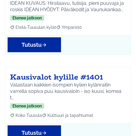
IDEAN KUVAUS: Hirsilaavu, tulisija, pieni puuvaja ja
roskis IDEAN HYÖDYT: Päiväkodit ja Vaunukankaa…
Etenee jatkoon
Etelä-Tuusulan kylät
Ympäristö
Rajaa tulokset aihepiirin mukaan: Etelä-Tuusulan kylät
Rajaa tulokset teeman mukaan: Ympäri
Tutustu
Kausivalot kylille #1401
Valaistaan kaikkien isompien kylien kylänraitin
varrella sopiva puu kausivaloin - iso kuusi, komea
t…
Etenee jatkoon
Koko Tuusula
Kulttuuri ja tapahtumat
Rajaa tulokset aihepiirin mukaan: Koko Tuusula
Rajaa tulokset teeman mukaan: Kulttuuri ja ta
Tutustu