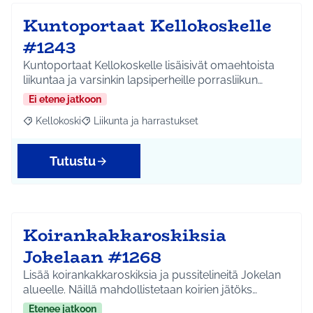
Kuntoportaat Kellokoskelle
#1243
Kuntoportaat Kellokoskelle lisäisivät omaehtoista
liikuntaa ja varsinkin lapsiperheille porrasliikun…
Ei etene jatkoon
Kellokoski
Liikunta ja harrastukset
Rajaa tulokset aihepiirin mukaan: Kellokoski
Rajaa tulokset teeman mukaan: Liikunta ja harrast
Tutustu
Koirankakkaroskiksia
Jokelaan #1268
Lisää koirankakkaroskiksia ja pussitelineitä Jokelan
alueelle. Näillä mahdollistetaan koirien jätöks…
Etenee jatkoon