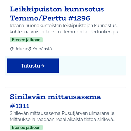
Leikkipuiston kunnsotus
Temmo/Perttu #1296
Ideana huonokuntoisten leikkipuistojen kunnostus,
kohteena voisi olla esim. Temmon tai Pertuntien pu…
Etenee jatkoon
Jokela
Ympäristö
Rajaa tulokset aihepiirin mukaan: Jokela
Rajaa tulokset teeman mukaan: Ympäristö
Tutustu
Sinilevän mittausasema
#1311
Sinilevän mittausasema Rusutjärven uimaranalle.
Mittauksella raadaan reaaliaikaista tietoa sinilevä…
Etenee jatkoon