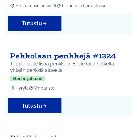
Etelä-Tuusulan kylät
Liikunta ja harrastukset
Rajaa tulokset aihepiirin mukaan: Etelä-Tuusulan kylät
Rajaa tulokset teeman mukaan: Liikunta
Tutustu
Pekkolaan penkkejä #1324
Topperitielle lisää penkkejä. Ei ole tällä hetkellä
yhtään penkkiä alueella.
Etenee jatkoon
Hyrylä
Ympäristö
Rajaa tulokset aihepiirin mukaan: Hyrylä
Rajaa tulokset teeman mukaan: Ympäristö
Tutustu