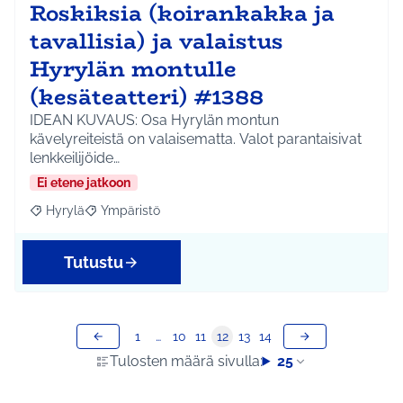
Roskiksia (koirankakka ja
tavallisia) ja valaistus
Hyrylän montulle
(kesäteatteri) #1388
IDEAN KUVAUS: Osa Hyrylän montun
kävelyreiteistä on valaisematta. Valot parantaisivat
lenkkeilijöide…
Ei etene jatkoon
Hyrylä
Ympäristö
Rajaa tulokset aihepiirin mukaan: Hyrylä
Rajaa tulokset teeman mukaan: Ympäristö
Tutustu
1
…
10
11
12
13
14
Tulosten määrä sivulla:
25