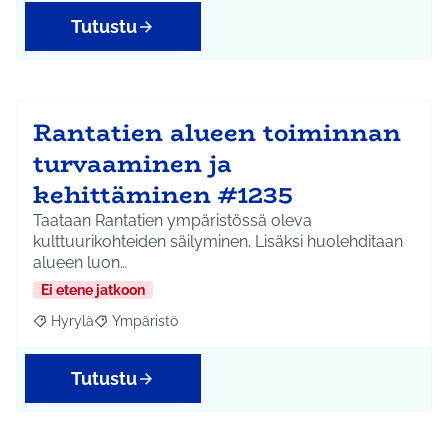
Tutustu
Rantatien alueen toiminnan
turvaaminen ja
kehittäminen #1235
Taataan Rantatien ympäristössä oleva
kulttuurikohteiden säilyminen. Lisäksi huolehditaan
alueen luon…
Ei etene jatkoon
Hyrylä
Ympäristö
Rajaa tulokset aihepiirin mukaan: Hyrylä
Rajaa tulokset teeman mukaan: Ympäristö
Tutustu