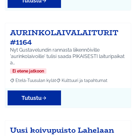
Tutustu
AURINKOLAIVALAITURIT
#1164
Nyt Gustavelundin rannasta liikennöiville
'aurinkolaivoille' tulisi saada PIKAISESTI laituripaikat
a…
Ei etene jatkoon
Etelä-Tuusulan kylät
Kulttuuri ja tapahtumat
Rajaa tulokset aihepiirin mukaan: Etelä-Tuusulan kylät
Rajaa tulokset teeman mukaan: Kulttuur
Tutustu
Uusi koivupuisto Lahelaan