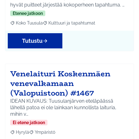
hyvät puitteet järjestää kokoperheen tapahtuma. …
Etenee jatkoon
Koko Tuusula
Kulttuuri ja tapahtumat
Rajaa tulokset aihepiirin mukaan: Koko Tuusula
Rajaa tulokset teeman mukaan: Kulttuuri ja ta
Tutustu
Venelaituri Koskenmäen
venevalkamaan
(Valopuistoon) #1467
IDEAN KUVAUS: Tuusulanjärven eteläpäässä
lähellä patoa ei ole lainkaan kunnollista laituria,
mihin v…
Ei etene jatkoon
Hyrylä
Ympäristö
Rajaa tulokset aihepiirin mukaan: Hyrylä
Rajaa tulokset teeman mukaan: Ympäristö