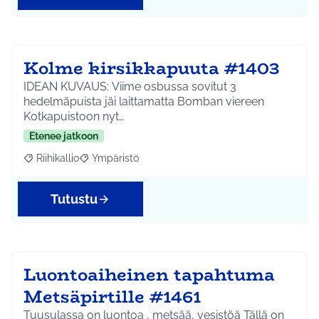
Kolme kirsikkapuuta #1403
IDEAN KUVAUS: Viime osbussa sovitut 3
hedelmäpuista jäi laittamatta Bomban viereen
Kotkapuistoon nyt…
Etenee jatkoon
Riihikallio
Ympäristö
Rajaa tulokset aihepiirin mukaan: Riihikallio
Rajaa tulokset teeman mukaan: Ympäristö
Tutustu
Luontoaiheinen tapahtuma
Metsäpirtille #1461
Tuusulassa on luontoa , metsää, vesistöä Tällä on