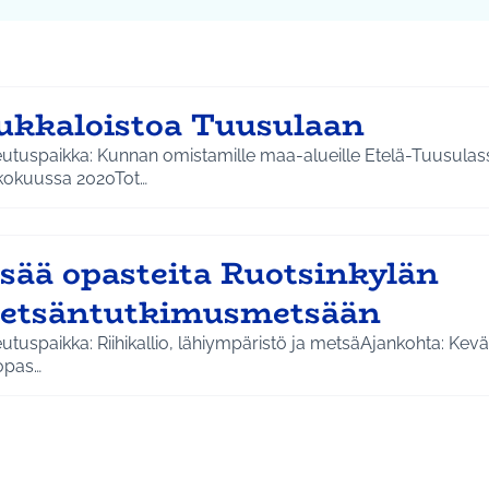
ukkaloistoa Tuusulaan
eutuspaikka: Kunnan omistamille maa-alueille Etelä-Tuusulas
kokuussa 2020Tot…
isää opasteita Ruotsinkylän
etsäntutkimusmetsään
utuspaikka: Riihikallio, lähiympäristö ja metsäAjankohta: Kev
opas…