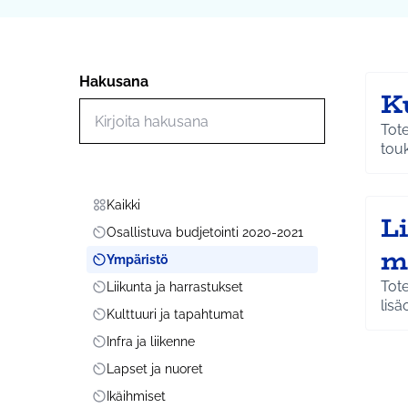
Hakusana
K
Hae toimintoja
Tot
tou
Kaikki
Scope
L
Osallistuva budjetointi 2020-2021
Scope
m
Ympäristö
Scope
Tote
Liikunta ja harrastukset
Scope
lisä
Kulttuuri ja tapahtumat
Scope
Infra ja liikenne
Scope
Lapset ja nuoret
Scope
Ikäihmiset
Scope