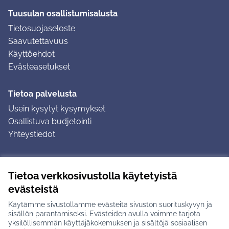
Tuusulan osallistumisalusta
Tietosuojaseloste
Saavutettavuus
Käyttöehdot
Evästeasetukset
Tietoa palvelusta
Usein kysytyt kysymykset
Osallistuva budjetointi
Yhteystiedot
Ohjeet
Tietoa verkkosivustolla käytetyistä
Ohjeet kirjautumiseen
evästeistä
Ohjeet kommentin jättämiseen
Käytämme sivustollamme evästeitä sivuston suorituskyvyn ja
sisällön parantamiseksi. Evästeiden avulla voimme tarjota
yksilöllisemmän käyttäjäkokemuksen ja sisältöjä sosiaalisen