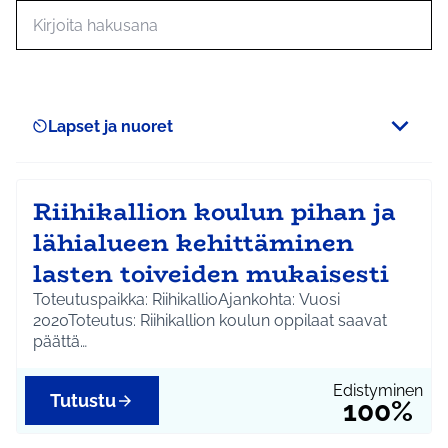
Hae toimintoja
Lapset ja nuoret
Scope
Riihikallion koulun pihan ja
lähialueen kehittäminen
lasten toiveiden mukaisesti
Toteutuspaikka: RiihikallioAjankohta: Vuosi
2020Toteutus: Riihikallion koulun oppilaat saavat
päättä…
Edistyminen
Tutustu
100%