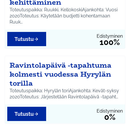
kehittäminen
Toteutuspaikka: Ruukki, KellokoskiAjankohta: Vuosi
2020Toteutus: Käytetään budjetti kohentamaan
Ruuk…
Edistyminen
Tutustu
100%
Ravintolapäivä -tapahtuma
kolmesti vuodessa Hyrylän
torilla
Toteutuspaikka: Hyrylän toriAjankohta: Kevät-syksy
2020Toteutus: Järjestetään Ravintolapäivä -tapaht…
Edistyminen
Tutustu
0%