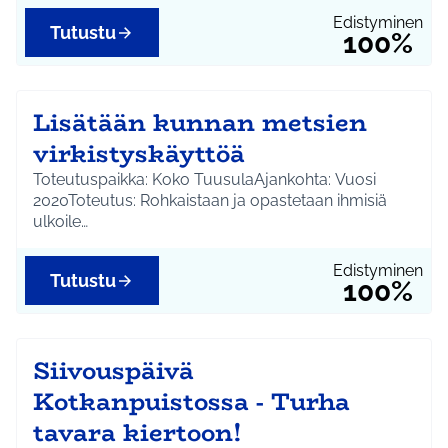
Edistyminen
Tutustu
100%
Lisätään kunnan metsien
virkistyskäyttöä
Toteutuspaikka: Koko TuusulaAjankohta: Vuosi
2020Toteutus: Rohkaistaan ja opastetaan ihmisiä
ulkoile…
Edistyminen
Tutustu
100%
Siivouspäivä
Kotkanpuistossa - Turha
tavara kiertoon!