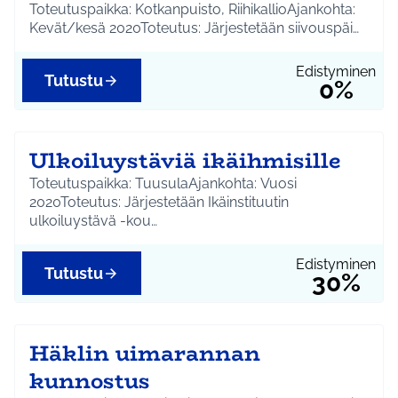
Toteutuspaikka: Kotkanpuisto, RiihikallioAjankohta:
Kevät/kesä 2020Toteutus: Järjestetään siivouspäi…
Edistyminen
Tutustu
0%
Ulkoiluystäviä ikäihmisille
Toteutuspaikka: TuusulaAjankohta: Vuosi
2020Toteutus: Järjestetään Ikäinstituutin
ulkoiluystävä -kou…
Edistyminen
Tutustu
30%
Häklin uimarannan
kunnostus