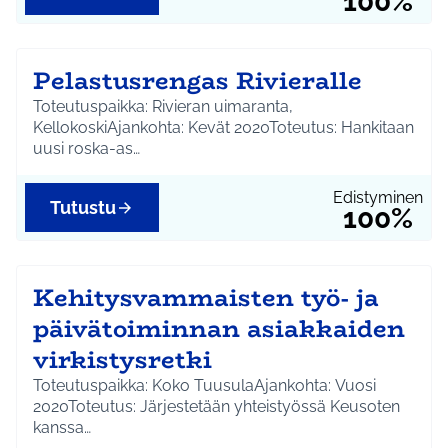
100%
Pelastusrengas Rivieralle
Toteutuspaikka: Rivieran uimaranta,
KellokoskiAjankohta: Kevät 2020Toteutus: Hankitaan
uusi roska-as…
Edistyminen
Tutustu
100%
Kehitysvammaisten työ- ja
päivätoiminnan asiakkaiden
virkistysretki
Toteutuspaikka: Koko TuusulaAjankohta: Vuosi
2020Toteutus: Järjestetään yhteistyössä Keusoten
kanssa…