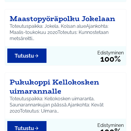
Maastopyöräpolku Jokelaan
Toteutuspaikka: Jokela, Kolsan alueAjankohta:
Maalis-toukokuu 2020Toteutus: Kunnostetaan
metsäreitti…
Edistyminen
Tutustu
100%
Pukukoppi Kellokosken
uimarannalle
Toteutuspaikka: Kellokosken uimaranta,
Saunarannankujan päässä.Ajankohta: Kevät
2020Toteutus: Uimara…
Edistyminen
Tutustu