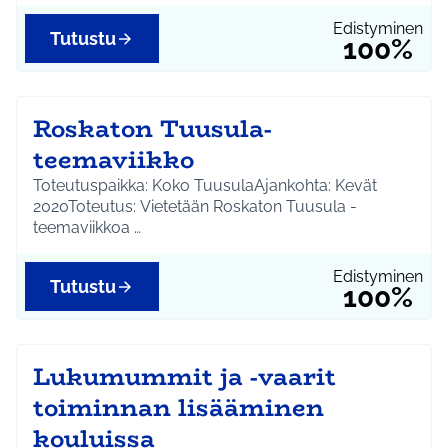
Edistyminen
Tutustu
100%
Roskaton Tuusula-
teemaviikko
Toteutuspaikka: Koko TuusulaAjankohta: Kevät
2020Toteutus: Vietetään Roskaton Tuusula -
teemaviikkoa …
Edistyminen
Tutustu
100%
Lukumummit ja -vaarit
toiminnan lisääminen
kouluissa