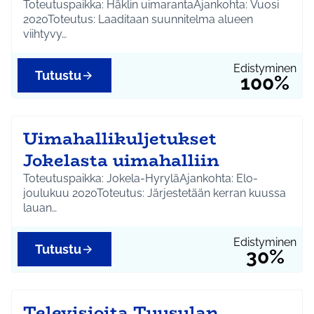
Toteutuspaikka: Häklin uimarantaAjankohta: Vuosi
2020Toteutus: Laaditaan suunnitelma alueen
viihtyvy…
Edistyminen
Tutustu
100%
Uimahallikuljetukset
Jokelasta uimahalliin
Toteutuspaikka: Jokela-HyryläAjankohta: Elo-
joulukuu 2020Toteutus: Järjestetään kerran kuussa
lauan…
Edistyminen
Tutustu
30%
Televisioita Tuusulan