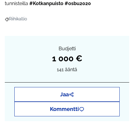
tunnisteilla
#Kotkanpuisto #osbu2020
Riihikallio
Rajaa tulokset aihepiirin mukaan: Riihikallio
Budjetti
1 000 €
141
ääntä
Jaa
Kommentti