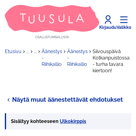
Kirjaudu
Valikko
OSALLISTUMISALUSTA
Etusivu
...
...
Äänestys
Äänestys
Siivouspäivä
-
-
Kotkanpuistossa
Riihikallio
Riihikallio
- turha tavara
kiertoon!
Näytä muut äänestettävät ehdotukset
Sisältyy kohteeseen
Ulkokirppis