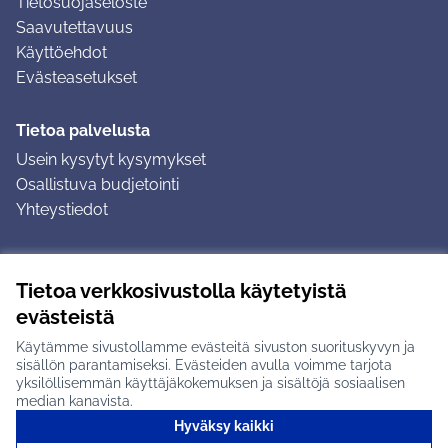
Tietosuojaseloste
Saavutettavuus
Käyttöehdot
Evästeasetukset
Tietoa palvelusta
Usein kysytyt kysymykset
Osallistuva budjetointi
Yhteystiedot
Ohjeet
Tietoa verkkosivustolla käytetyistä
Ohjeet kirjautumiseen
evästeistä
Ohjeet kommentin jättämiseen
Käytämme sivustollamme evästeitä sivuston suorituskyvyn ja
sisällön parantamiseksi. Evästeiden avulla voimme tarjota
yksilöllisemmän käyttäjäkokemuksen ja sisältöjä sosiaalisen
median kanavista.
Hyväksy kaikki
Tuusulan osallistumisalusta X-palvelussa
Tuusula