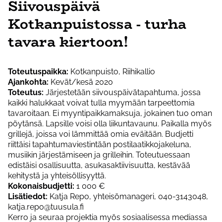
Siivouspäivä
Kotkanpuistossa - turha
tavara kiertoon!
Toteutuspaikka:
Kotkanpuisto, Riihikallio
Ajankohta:
Kevät/kesä 2020
Toteutus:
Järjestetään siivouspäivätapahtuma, jossa
kaikki halukkaat voivat tulla myymään tarpeettomia
tavaroitaan. Ei myyntipaikkamaksuja, jokainen tuo oman
pöytänsä. Lapsille voisi olla liikuntavaunu. Paikalla myös
grillejä, joissa voi lämmittää omia eväitään. Budjetti
riittäisi tapahtumaviestintään postilaatikkojakeluna,
musiikin järjestämiseen ja grilleihin. Toteutuessaan
edistäisi osallisuutta, asukasaktiivisuutta, kestävää
kehitystä ja yhteisöllisyyttä.
Kokonaisbudjetti:
1 000 €
Lisätiedot:
Katja Repo, yhteisömanageri, 040-3143048,
katja.repo@tuusula.fi
Kerro ja seuraa projektia myös sosiaalisessa mediassa