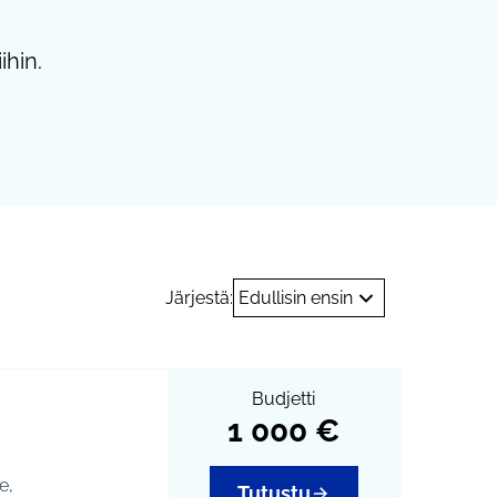
ihin.
Järjestä:
Edullisin ensin
Budjetti
1 000 €
e,
Tutustu