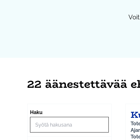
Voit
22 äänestettävää e
K
Haku
Tot
Aja
Tot