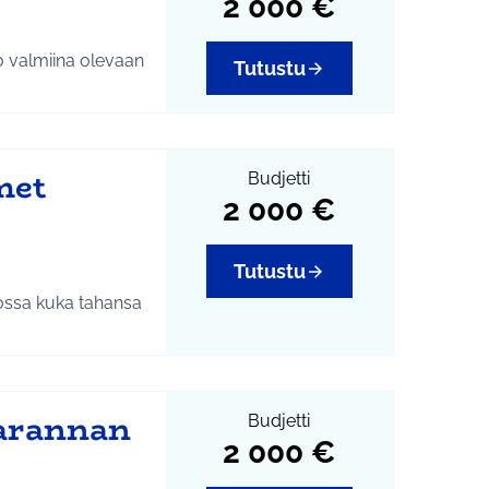
2 000 €
osbu2020
o valmiina olevaan
Tutustu
tta, lisäksi se
 suihkulähteessä.
mpäristön
met
a.
Budjetti
2 000 €
elut, 040-314 3490,
a
#osbu2020
Tutustu
ossa kuka tahansa
siin, kauniisiin
messualueen
stellinmetsässä,
kohteissa
marannan
rhoihin -päivä
Budjetti
messujen kanssa.
2 000 €
iin.