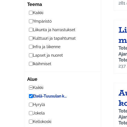
kunt
281
Teema
siem
Kaikki
kun
Kok
Ympäristö
L
Lisä
Liikunta ja harrastukset
riit
m
Kerr
Kulttuuri ja tapahtumat
#os
Infra ja liikenne
Tot
Aja
Lapset ja nuoret
Tot
Ikäihmiset
tut
237
akti
mets
Alue
han
Kaikki
A
polu
Kok
Etelä-Tuusulan kylät
k
Lisä
Hyrylä
mia
Tot
jari
Jokela
Aja
409
Kellokoski
Tot
Kerr