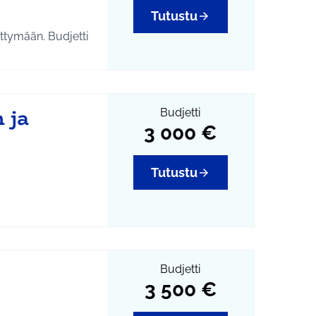
po@tuusula.fi
Tutustu
a
tymään. Budjetti
uusula.fi
la
#kohdeopastus
,
 ja
Budjetti
3 000 €
Tutustu
hostetaan myös
ä. Hiekan
ä.
po@tuusula.fi,
Budjetti
ki@tuusula.fi
3 500 €
#osbu2020