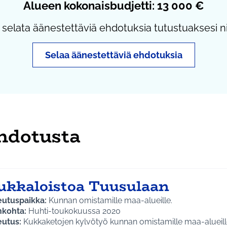
Alueen kokonaisbudjetti: 13 000 €
 selata äänestettäviä ehdotuksia tutustuaksesi ni
Selaa äänestettäviä ehdotuksia
hdotusta
ukkaloistoa Tuusulaan
eutuspaikka:
Kunnan omistamille maa-alueille.
nkohta:
Huhti-toukokuussa 2020
eutus:
Kukkaketojen kylvötyö kunnan omistamille maa-alueill