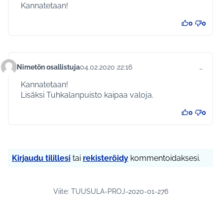
Kannatetaan!
0
0
Nimetön osallistuja
04.02.2020 22:16
…
Kommentti 288
Kannatetaan!
Lisäksi Tuhkalanpuisto kaipaa valoja.
0
0
Kirjaudu tilillesi
tai
rekisteröidy
kommentoidaksesi.
Viite: TUUSULA-PROJ-2020-01-276