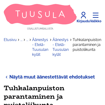
Kirjaudu
Valikko
OSALLISTUMISALUSTA
Etusivu
...
...
Äänestys
Äänestys
Tuhkalanpuiston
- Etelä-
- Etelä-
parantaminen ja
Tuusulan
Tuusulan
puistoliikunta
kylät
kylät
Näytä muut äänestettävät ehdotukset
Tuhkalanpuiston
parantaminen ja
puistoliikunta