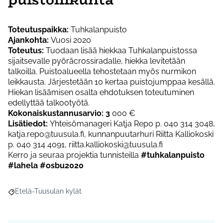
Toteutuspaikka:
Tuhkalanpuisto
Ajankohta:
Vuosi 2020
Toteutus:
Tuodaan lisää hiekkaa Tuhkalanpuistossa
sijaitsevalle pyöräcrossiradalle, hiekka levitetään
talkoilla. Puistoalueella tehostetaan myös nurmikon
leikkausta. Järjestetään 10 kertaa puistojumppaa kesällä.
Hiekan lisäämisen osalta ehdotuksen toteutuminen
edellyttää talkootyötä.
Kokonaiskustannusarvio: 3
000 €
Lisätiedot:
Yhteisömanageri Katja Repo p. 040 314 3048,
katja.repo@tuusula.fi, kunnanpuutarhuri Riitta Kalliokoski
p. 040 314 4091, riitta.kalliokoski@tuusula.fi
Kerro ja seuraa projektia tunnisteilla
#tuhkalanpuisto
#lahela #osbu2020
Etelä-Tuusulan kylät
Rajaa tulokset aihepiirin mukaan: Etelä-Tuusulan kylät