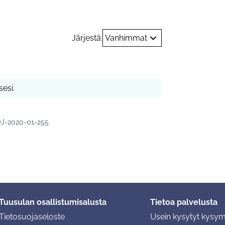
Järjestä:
Vanhimmat
esi.
J-2020-01-255
Tuusulan osallistumisalusta
Tietoa palvelusta
Tietosuojaseloste
Usein kysytyt kysy