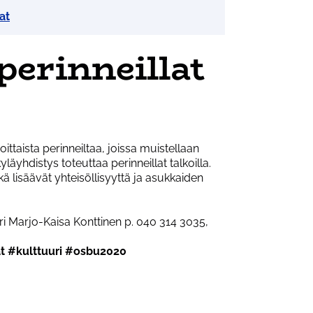
at
perinneillat
ttaista perinneiltaa, joissa muistellaan
yläyhdistys toteuttaa perinneillat talkoilla.
kä lisäävät yhteisöllisyyttä ja asukkaiden
ori Marjo-Kaisa Konttinen p. 040 314 3035,
at #kulttuuri #osbu2020
t