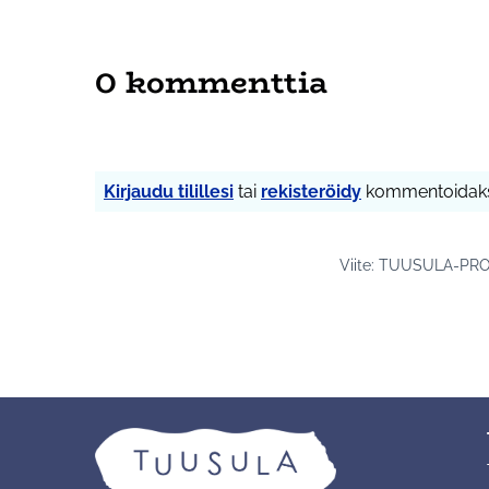
0 kommenttia
Kirjaudu tilillesi
tai
rekisteröidy
kommentoidaks
Viite: TUUSULA-PRO