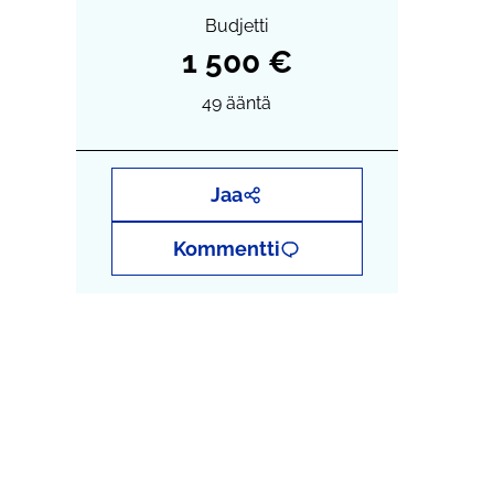
Budjetti
1 500 €
49
ääntä
Jaa
Kommentti