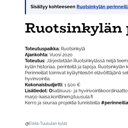
Sisältyy kohteeseen
Ruotsinkylän perinneill
Ruotsinkylän 
Toteutuspaikka:
Ruotsinkylä
Ajankohta:
Vuosi 2020
Toteutus:
Järjestetään Ruotsinkylässä neljä teemoi
kylän historiaa, perinteitä ja tapoja. Ruotsinkylän k
Perinneillat toimivat kyläyhteisön elävöittäjänä se
hyvinvointia.
Kokonaisbudjetti:
1 500 €
Lisätiedot: O
sallisuus- ja hyvinvointikoordinaatt
marjo-kaisa.konttinen@tuusula.fi
Kerro ja seuraa projektia tunnisteilla
#perinneill
Etelä-Tuusulan kylät
Rajaa tulokset aihepiirin mukaan: Etelä-Tuusulan kylä