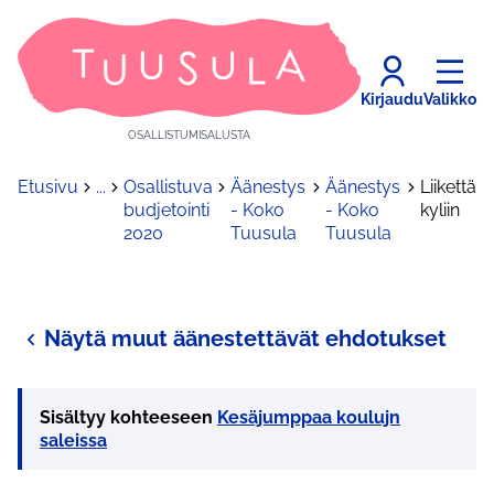
Kirjaudu
Valikko
OSALLISTUMISALUSTA
Etusivu
...
Osallistuva
Äänestys
Äänestys
Liikettä
budjetointi
- Koko
- Koko
kyliin
2020
Tuusula
Tuusula
Näytä muut äänestettävät ehdotukset
Sisältyy kohteeseen
Kesäjumppaa koulujn
saleissa