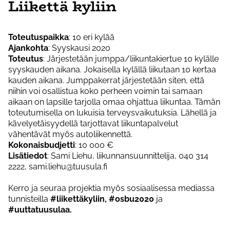
Liikettä kyliin
Toteutuspaikka
: 10 eri kylää
Ajankohta
: Syyskausi 2020
Toteutus
: Järjestetään jumppa/liikuntakiertue 10 kylälle
syyskauden aikana. Jokaisella kylällä liikutaan 10 kertaa
kauden aikana. Jumppakerrat järjestetään siten, että
niihin voi osallistua koko perheen voimin tai samaan
aikaan on lapsille tarjolla omaa ohjattua liikuntaa. Tämän
toteutumisella on lukuisia terveysvaikutuksia. Lähellä ja
kävelyetäisyydellä tarjottavat liikuntapalvelut
vähentävät myös autoliikennettä.
Kokonaisbudjetti
: 10 000 €
Lisätiedot
: Sami Liehu, liikunnansuunnittelija, 040 314
2222, sami.liehu@tuusula.fi
Kerro ja seuraa projektia myös sosiaalisessa mediassa
tunnisteilla
#liikettäkyliin, #osbu2020
ja
#uuttatuusulaa.