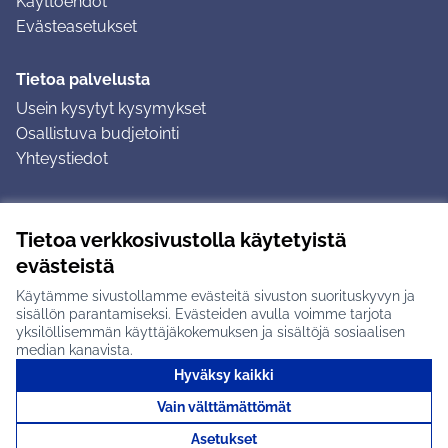
Käyttöehdot
Evästeasetukset
Tietoa palvelusta
Usein kysytyt kysymykset
Osallistuva budjetointi
Yhteystiedot
Ohjeet
Tietoa verkkosivustolla käytetyistä
Ohjeet kirjautumiseen
evästeistä
Ohjeet kommentin jättämiseen
Käytämme sivustollamme evästeitä sivuston suorituskyvyn ja
sisällön parantamiseksi. Evästeiden avulla voimme tarjota
yksilöllisemmän käyttäjäkokemuksen ja sisältöjä sosiaalisen
median kanavista.
Hyväksy kaikki
Tuusulan osallistumisalusta X-palvelussa
Tuusula
Vain välttämättömät
Creative Commons -lisenssi
(Ulkoinen linkki)
(Ulkoinen linkki)
(Ulkoine
Verkkosivusto luotu
vapaan ohjelmiston
(Ulkoinen
Asetukset
avulla.