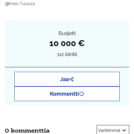
Koko Tuusula
Rajaa tulokset aihepiirin mukaan: Koko Tuusula
Budjetti
10 000 €
112
ääntä
Jaa
Kommentti
0 kommenttia
Vanhimmat