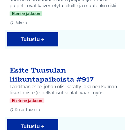
pulpetit ovat kaiverretytu piloille ja muutenkin rikki…
Etenee jatkoon
Jokela
Rajaa tulokset aihepiirin mukaan: Jokela
Tutustu
Esite Tuusulan
liikuntapaikoista #917
Laaditaan esite, johon olisi kerätty jokainen kunnan
liikuntapiste (ei pelkät isot kentät, vaan myös…
Ei etene jatkoon
Koko Tuusula
Rajaa tulokset aihepiirin mukaan: Koko Tuusula
Tutustu