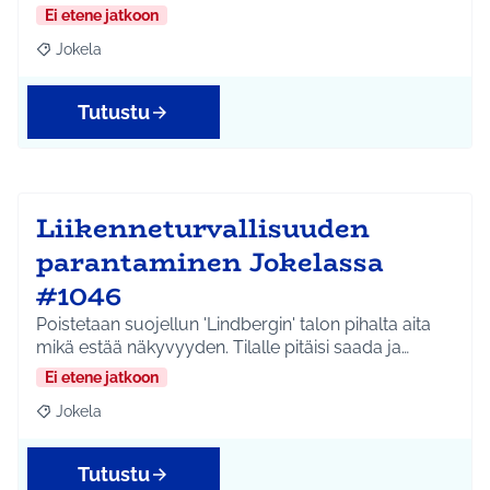
Ei etene jatkoon
Jokela
Rajaa tulokset aihepiirin mukaan: Jokela
Tutustu
Liikenneturvallisuuden
parantaminen Jokelassa
#1046
Poistetaan suojellun 'Lindbergin' talon pihalta aita
mikä estää näkyvyyden. Tilalle pitäisi saada ja…
Ei etene jatkoon
Jokela
Rajaa tulokset aihepiirin mukaan: Jokela
Tutustu