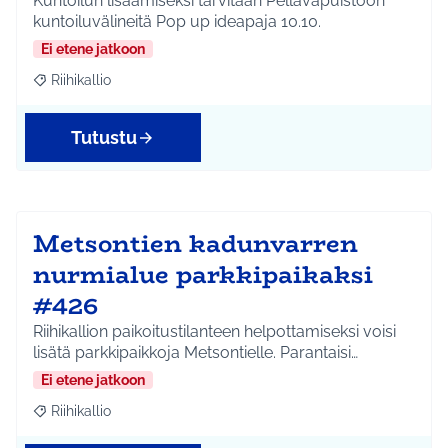
Kuntoilun lisäämiseksi tarvitaan Pellavapuistoon
kuntoiluvälineitä Pop up ideapaja 10.10.
Ei etene jatkoon
Riihikallio
Rajaa tulokset aihepiirin mukaan: Riihikallio
Tutustu
Metsontien kadunvarren
nurmialue parkkipaikaksi
#426
Riihikallion paikoitustilanteen helpottamiseksi voisi
lisätä parkkipaikkoja Metsontielle. Parantaisi…
Ei etene jatkoon
Riihikallio
Rajaa tulokset aihepiirin mukaan: Riihikallio