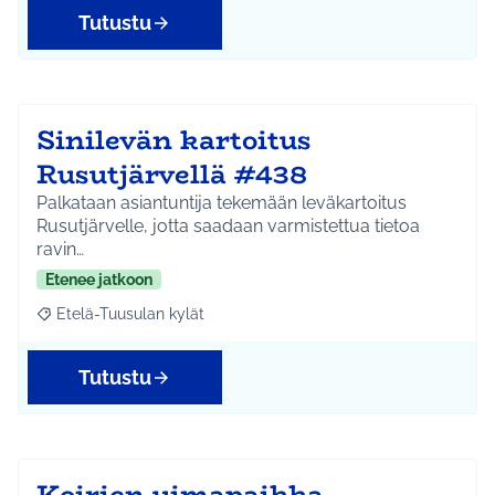
Tutustu
Sinilevän kartoitus
Rusutjärvellä #438
Palkataan asiantuntija tekemään leväkartoitus
Rusutjärvelle, jotta saadaan varmistettua tietoa
ravin…
Etenee jatkoon
Etelä-Tuusulan kylät
Rajaa tulokset aihepiirin mukaan: Etelä-Tuusulan kylät
Tutustu
Koirien uimapaikka