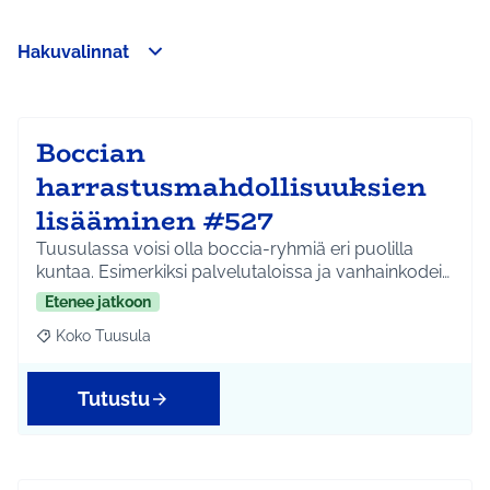
Hakuvalinnat
Ohita kartta
Leaflet
|
©
HERE maps
Seuraavassa elementissä on kartta, joka esittää tämän sivun 
107
+
−
Boccian
harrastusmahdollisuuksien
lisääminen #527
Tuusulassa voisi olla boccia-ryhmiä eri puolilla
kuntaa. Esimerkiksi palvelutaloissa ja vanhainkodei…
Etenee jatkoon
Koko Tuusula
Rajaa tulokset aihepiirin mukaan: Koko Tuusula
Tutustu