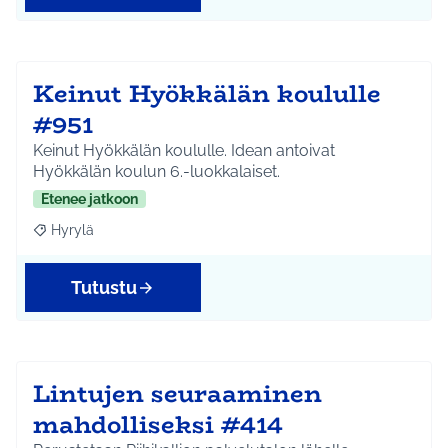
Keinut Hyökkälän koululle
#951
Keinut Hyökkälän koululle. Idean antoivat
Hyökkälän koulun 6.-luokkalaiset.
Etenee jatkoon
Hyrylä
Rajaa tulokset aihepiirin mukaan: Hyrylä
Tutustu
Lintujen seuraaminen
mahdolliseksi #414