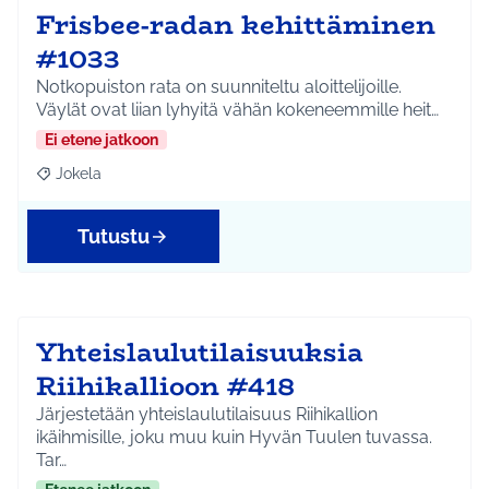
Frisbee-radan kehittäminen
#1033
Notkopuiston rata on suunniteltu aloittelijoille.
Väylät ovat liian lyhyitä vähän kokeneemmille heit…
Ei etene jatkoon
Jokela
Rajaa tulokset aihepiirin mukaan: Jokela
Tutustu
Yhteislaulutilaisuuksia
Riihikallioon #418
Järjestetään yhteislaulutilaisuus Riihikallion
ikäihmisille, joku muu kuin Hyvän Tuulen tuvassa.
Tar…