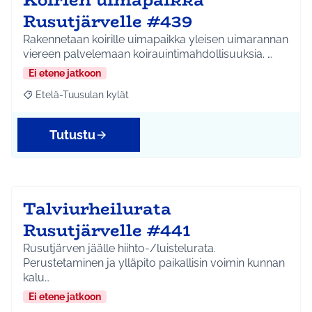
Rusutjärvelle #439
Rakennetaan koirille uimapaikka yleisen uimarannan
viereen palvelemaan koirauintimahdollisuuksia. …
Ei etene jatkoon
Etelä-Tuusulan kylät
Rajaa tulokset aihepiirin mukaan: Etelä-Tuusulan kylät
Tutustu
Talviurheilurata
Rusutjärvelle #441
Rusutjärven jäälle hiihto-/luistelurata.
Perustetaminen ja ylläpito paikallisin voimin kunnan
kalu…
Ei etene jatkoon