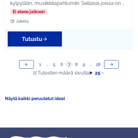
kylpylään, musiikkitapahtumiin. Sellaisia joissa on …
Ei etene jatkoon
Jokela
Rajaa tulokset aihepiirin mukaan: Jokela
Tutustu
1
…
5
6
7
8
9
…
28
Tulosten määrä sivulla:
25
Näytä kaikki peruutetut ideat