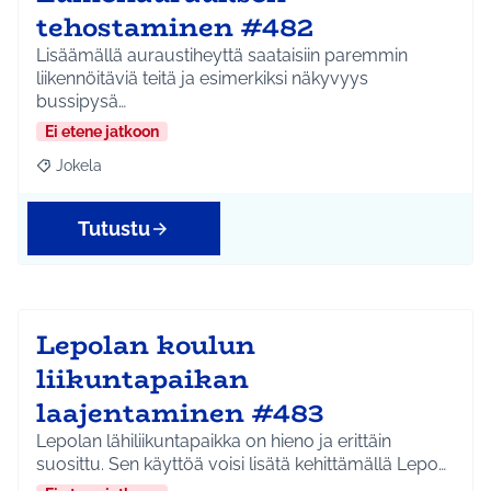
tehostaminen #482
Lisäämällä auraustiheyttä saataisiin paremmin
liikennöitäviä teitä ja esimerkiksi näkyvyys
bussipysä…
Ei etene jatkoon
Jokela
Rajaa tulokset aihepiirin mukaan: Jokela
Tutustu
Lepolan koulun
liikuntapaikan
laajentaminen #483
Lepolan lähiliikuntapaikka on hieno ja erittäin
suosittu. Sen käyttöä voisi lisätä kehittämällä Lepo…