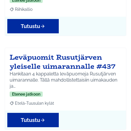
Etenee jatkoon
Riihikallio
Rajaa tulokset aihepiirin mukaan: Riihikallio
Tutustu
Leväpuomit Rusutjärven
yleiselle uimarannalle #437
Hankitaan 4 kappaletta leväpuomeja Rusutjärven
uimarannalle. Tällä mahdollistettaisiin uimakauden
ja…
Etenee jatkoon
Etelä-Tuusulan kylät
Rajaa tulokset aihepiirin mukaan: Etelä-Tuusulan kylät
Tutustu