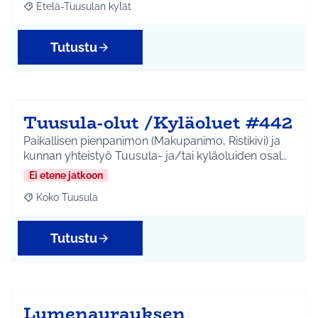
Etelä-Tuusulan kylät
Rajaa tulokset aihepiirin mukaan: Etelä-Tuusulan kylät
Tutustu
Tuusula-olut /Kyläoluet #442
Paikallisen pienpanimon (Makupanimo, Ristikivi) ja
kunnan yhteistyö Tuusula- ja/tai kyläoluiden osal…
Ei etene jatkoon
Koko Tuusula
Rajaa tulokset aihepiirin mukaan: Koko Tuusula
Tutustu
Lumenaurauksen