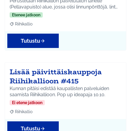
Perustetaan Riihikallion palvelutalon lähelle
(Pellavapuisto) alue, jossa olisi linnunpönttöjä, lint…
Etenee jatkoon
Riihikallio
Rajaa tulokset aihepiirin mukaan: Riihikallio
Tutustu
Lisää päivittäiskauppoja
Riihikallioon #415
Kunnan pitäisi edistää kaupallisten palveluiden
saamista Riihikallioon. Pop up ideapaja 10.10.
Ei etene jatkoon
Riihikallio
Rajaa tulokset aihepiirin mukaan: Riihikallio
Tutustu