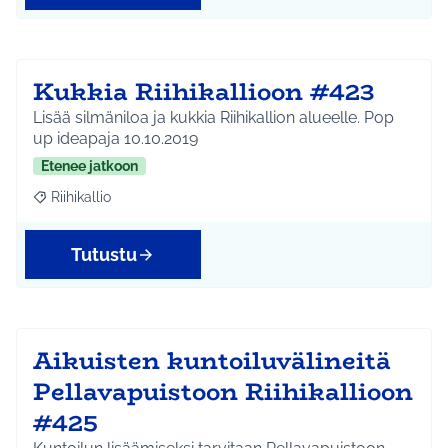
Kukkia Riihikallioon #423
Lisää silmäniloa ja kukkia Riihikallion alueelle. Pop
up ideapaja 10.10.2019
Etenee jatkoon
Riihikallio
Rajaa tulokset aihepiirin mukaan: Riihikallio
Tutustu
Aikuisten kuntoiluvälineitä
Pellavapuistoon Riihikallioon
#425