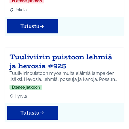
Ei etene jatkoon
Jokela
Rajaa tulokset aihepiirin mukaan: Jokela
Tutustu
Tuuliviirin puistoon lehmiä
ja hevosia #925
Tuuliviirinpuistoon myös muita eläimiä lampaiden
lisäksi. Hevosia, lehmiä, possuja ja kanoja. Possun…
Etenee jatkoon
Hyrylä
Rajaa tulokset aihepiirin mukaan: Hyrylä
Tutustu