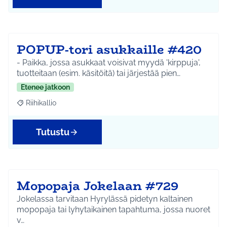
POPUP-tori asukkaille #420
- Paikka, jossa asukkaat voisivat myydä 'kirppuja',
tuotteitaan (esim. käsitöitä) tai järjestää pien…
Etenee jatkoon
Riihikallio
Rajaa tulokset aihepiirin mukaan: Riihikallio
Tutustu
Mopopaja Jokelaan #729
Jokelassa tarvitaan Hyrylässä pidetyn kaltainen
mopopaja tai lyhytaikainen tapahtuma, jossa nuoret
v…