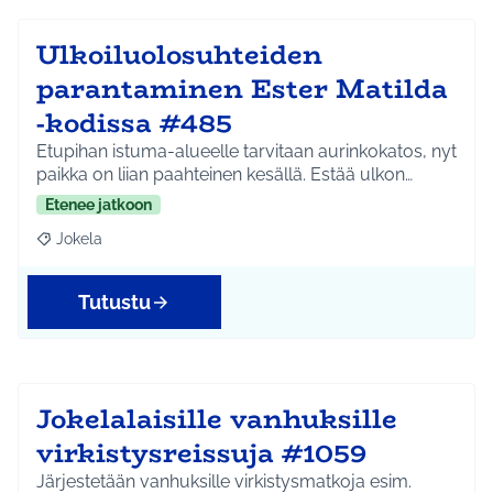
Ulkoiluolosuhteiden
parantaminen Ester Matilda
-kodissa #485
Etupihan istuma-alueelle tarvitaan aurinkokatos, nyt
paikka on liian paahteinen kesällä. Estää ulkon…
Etenee jatkoon
Jokela
Rajaa tulokset aihepiirin mukaan: Jokela
Tutustu
Jokelalaisille vanhuksille
virkistysreissuja #1059
Järjestetään vanhuksille virkistysmatkoja esim.