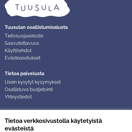
Tuusulan osallistumisalusta
Tietosuojaseloste
Saavutettavuus
Käyttöehdot
Evästeasetukset
Tietoa palvelusta
Usein kysytyt kysymykset
Osallistuva budjetointi
Yhteystiedot
Ohjeet
Tietoa verkkosivustolla käytetyistä
Ohjeet kirjautumiseen
evästeistä
Ohjeet kommentin jättämiseen