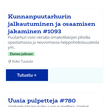
Kunnanpuutarhurin
jalkautuminen ja osaamisen
jakaminen #1093
Puutarhuri voisi vierailla omakotitalojen pihoilla
opastamassa ja neuvomassa helppohoitoisuudesta
ym…
Etenee jatkoon
Koko Tuusula
Rajaa tulokset aihepiirin mukaan: Koko Tuusula
Tutustu
Uusia pulpetteja #780
Vanhankylän koululle uusia pulpetteja. Vanhat