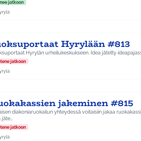
nee jatkoon
yrylä
a tulokset aihepiirin mukaan: Hyrylä
uoksuportaat Hyrylään #813
Juoksuportaat Hyrylän urheilukeskukseen. Idea jät
etene jatkoon
yrylä
a tulokset aihepiirin mukaan: Hyrylä
uokakassien jakeminen #815
isen diakoniaruokailun yhteydessä voitaisiin jakaa ruokakassi ni
 jäte…
etene jatkoon
yrylä
a tulokset aihepiirin mukaan: Hyrylä