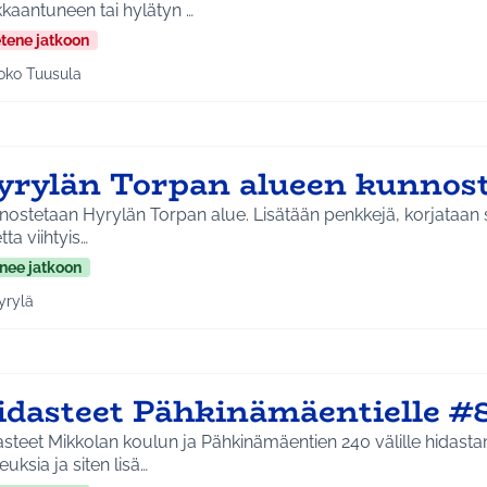
kaantuneen tai hylätyn …
etene jatkoon
oko Tuusula
aa tulokset aihepiirin mukaan: Koko Tuusula
yrylän Torpan alueen kunnos
ostetaan Hyrylän Torpan alue. Lisätään penkkejä, korjataan sill
tta viihtyis…
nee jatkoon
yrylä
a tulokset aihepiirin mukaan: Hyrylä
idasteet Pähkinämäentielle #
asteet Mikkolan koulun ja Pähkinämäentien 240 välille hidast
uksia ja siten lisä…