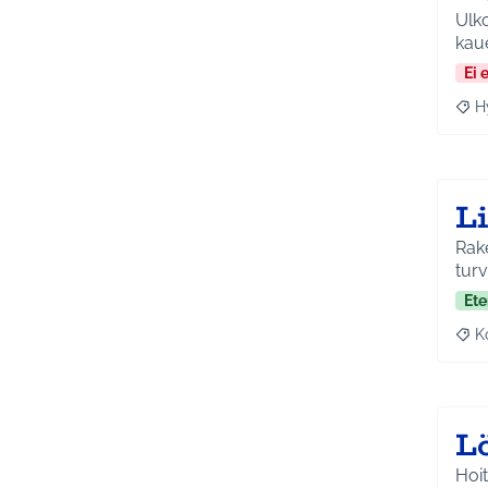
Ulkop
kau
Ei 
H
Raja
L
Rak
tur
Ete
K
Raj
L
Hoit