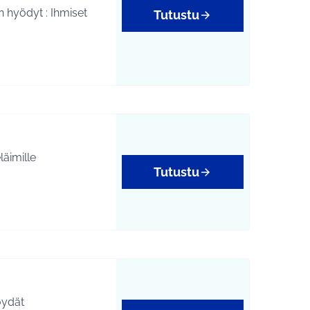
Tutustu
äimille
Tutustu
öydät