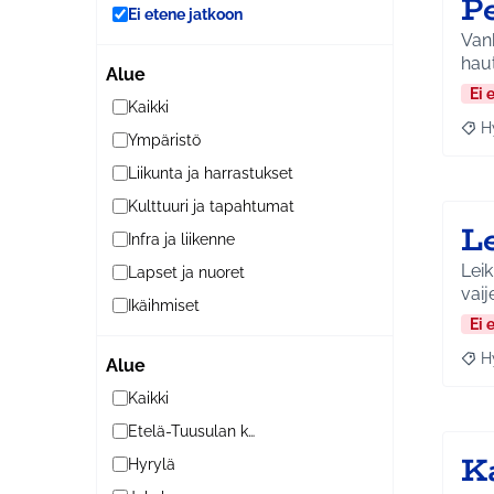
P
Ei etene jatkoon
Vanh
Alue
Ei 
Kaikki
H
Raja
Ympäristö
Liikunta ja harrastukset
Kulttuuri ja tapahtumat
L
Infra ja liikenne
Leikki
Lapset ja nuoret
vaije
Ikäihmiset
Ei 
H
Alue
Raja
Kaikki
Etelä-Tuusulan kylät
K
Hyrylä