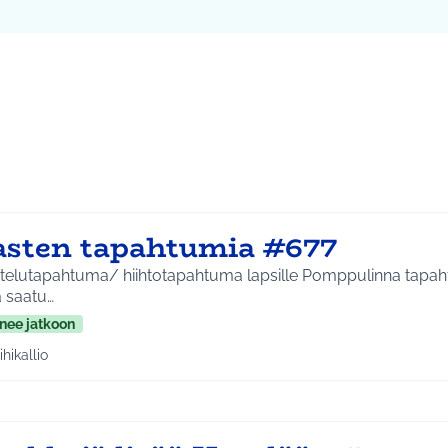
ta kartta
vassa elementissä on kartta, joka esittää tämän sivun tietueet 
107
asten tapahtumia #677
stelutapahtuma/ hiihtotapahtuma lapsille Pomppulinna tapahtu
a saatu…
nee jatkoon
ihikallio
a tulokset aihepiirin mukaan: Riihikallio