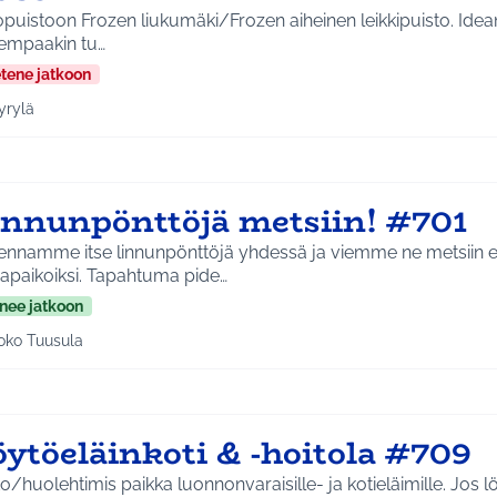
uistoon Frozen liukumäki/Frozen aiheinen leikkipuisto. Idean hyödyt : Ihmiset
empaakin tu…
etene jatkoon
yrylä
a tulokset aihepiirin mukaan: Hyrylä
innunpönttöjä metsiin! #701
ennamme itse linnunpönttöjä yhdessä ja viemme ne metsiin el
vapaikoiksi. Tapahtuma pide…
nee jatkoon
oko Tuusula
aa tulokset aihepiirin mukaan: Koko Tuusula
öytöeläinkoti & -hoitola #709
o/huolehtimis paikka luonnonvaraisille- ja kotieläimille. Jos l