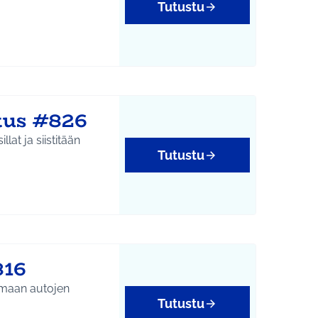
Tutustu
tus #826
at ja siistitään
Tutustu
816
amaan autojen
Tutustu