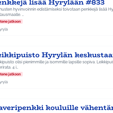
enkkejä lisää Hyrylään #833
usten hyvinvoinnin edistämiseksi toivotaan penkkejä lisää Hy
hautausmaalle. …
etene jatkoon
yrylä
a tulokset aihepiirin mukaan: Hyrylä
eikkipuisto Hyrylän keskusta
puisto olisi pienimmille ja isommille lapsille sopiva. Leikkipuistoon tulisi
rirata. 4 i…
etene jatkoon
yrylä
a tulokset aihepiirin mukaan: Hyrylä
averipenkki kouluille vähent