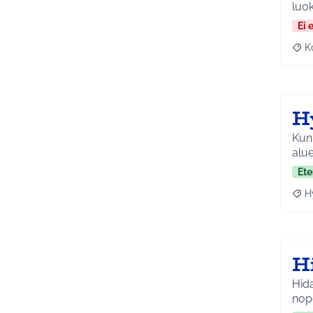
luok
Ei 
K
Raj
H
Kunn
alue
Ete
H
Raja
H
Hid
nope