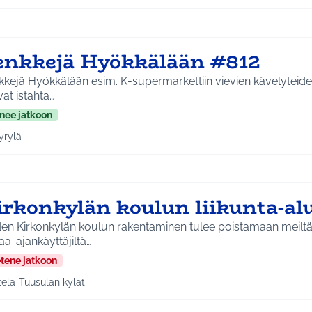
enkkejä Hyökkälään #812
kejä Hyökkälään esim. K-supermarkettiin vievien kävelyteiden 
at istahta…
nee jatkoon
yrylä
a tulokset aihepiirin mukaan: Hyrylä
irkonkylän koulun liikunta-al
n Kirkonkylän koulun rakentaminen tulee poistamaan meiltä k
a-ajankäyttäjiltä…
etene jatkoon
telä-Tuusulan kylät
a tulokset aihepiirin mukaan: Etelä-Tuusulan kylät