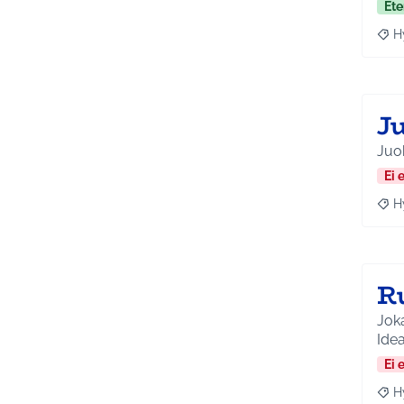
Ete
H
Raja
J
Ei 
H
Raja
R
Joka
Idea
Ei 
H
Raja