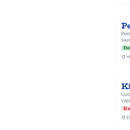
P
Penk
saav
Ete
H
Raja
K
Uude
vapa
Ei 
E
Raja