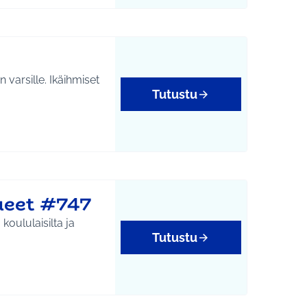
varsille. Ikäihmiset
Tutustu
ueet #747
oululaisilta ja
Tutustu