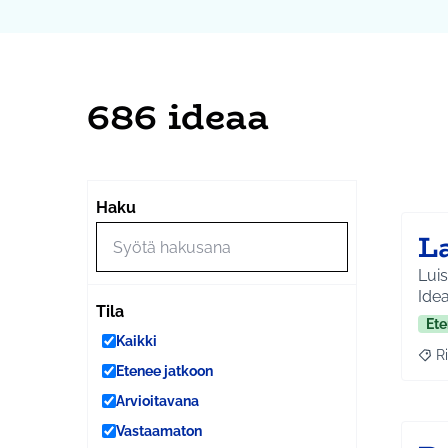
686 ideaa
Ohi
Seuraa
+
Haku
−
L
Lui
Ide
Tila
Ete
Kaikki
Ri
Raja
Etenee jatkoon
Arvioitavana
Vastaamaton