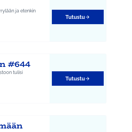
rylään ja etenkin
Tutustu
an #644
Tutustu
ämään