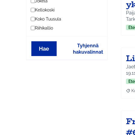
y
Jokela
Kellokoski
Pai
Tark
Koko Tuusula
Ete
Riihikallio
Tyhjennä
Hae
hakuvalinnat
L
Jaetaa
19.1
Ete
K
Raj
F
#