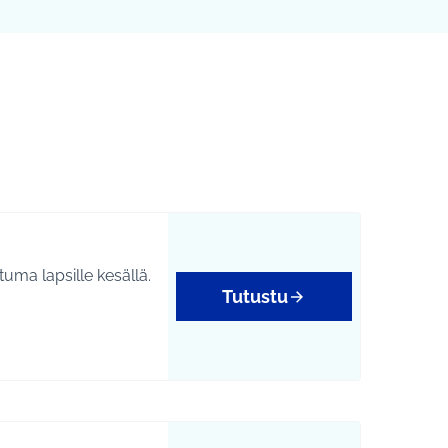
Leaflet
|
©
HERE maps
karttapisteinä. Elementtiä voi käyttää ruudunlukijalla, mutta 
ma lapsille kesällä.
Tutustu