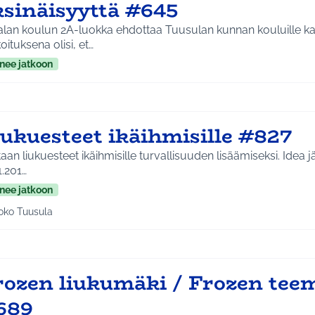
ksinäisyyttä #645
jalan koulun 2A-luokka ehdottaa Tuusulan kunnan kouluille ka
oituksena olisi, et…
nee jatkoon
iukuesteet ikäihmisille #827
n liukuesteet ikäihmisille turvallisuuden lisäämiseksi. Idea jätetty ideapajassa
1.201…
nee jatkoon
oko Tuusula
aa tulokset aihepiirin mukaan: Koko Tuusula
rozen liukumäki / Frozen teem
689