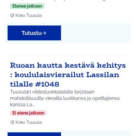
Etenee jatkoon
Koko Tuusula
Rajaa tulokset aihepiirin mukaan: Koko Tuusula
Tutustu
Ruoan kautta kestävä kehitys
: koululaisvierailut Lassilan
tilalle #1048
Tuusulan viidesluokkalaisille tarjotaan
mahdollisuutta vierailla luokkansa ja opettajiensa
kanssa La…
Ei etene jatkoon
Koko Tuusula
Rajaa tulokset aihepiirin mukaan: Koko Tuusula