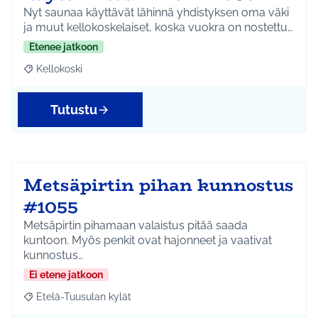
Nyt saunaa käyttävät lähinnä yhdistyksen oma väki
ja muut kellokoskelaiset, koska vuokra on nostettu…
Etenee jatkoon
Kellokoski
Rajaa tulokset aihepiirin mukaan: Kellokoski
Tutustu
Metsäpirtin pihan kunnostus
#1055
Metsäpirtin pihamaan valaistus pitää saada
kuntoon. Myös penkit ovat hajonneet ja vaativat
kunnostus…
Ei etene jatkoon
Etelä-Tuusulan kylät
Rajaa tulokset aihepiirin mukaan: Etelä-Tuusulan kylät