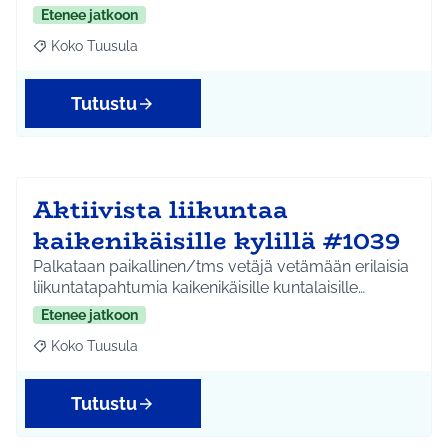
Etenee jatkoon
Koko Tuusula
Rajaa tulokset aihepiirin mukaan: Koko Tuusula
Tutustu
Aktiivista liikuntaa
kaikenikäisille kylillä #1039
Palkataan paikallinen/tms vetäjä vetämään erilaisia
liikuntatapahtumia kaikenikäisille kuntalaisille…
Etenee jatkoon
Koko Tuusula
Rajaa tulokset aihepiirin mukaan: Koko Tuusula
Tutustu