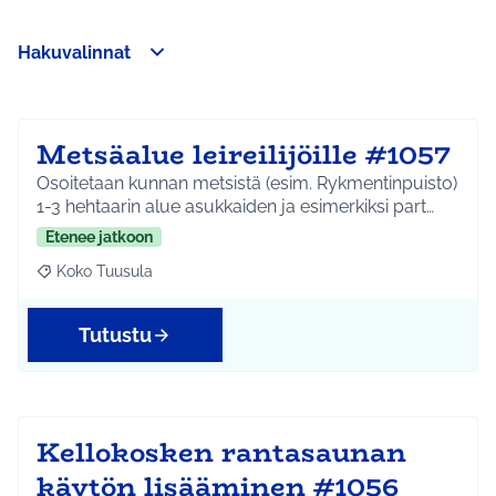
Hakuvalinnat
Ohita kartta
Leaflet
|
©
HERE maps
Seuraavassa elementissä on kartta, joka esittää tämän sivun 
107
+
−
Metsäalue leireilijöille #1057
Osoitetaan kunnan metsistä (esim. Rykmentinpuisto)
1-3 hehtaarin alue asukkaiden ja esimerkiksi part…
Etenee jatkoon
Koko Tuusula
Rajaa tulokset aihepiirin mukaan: Koko Tuusula
Tutustu
Kellokosken rantasaunan
käytön lisääminen #1056