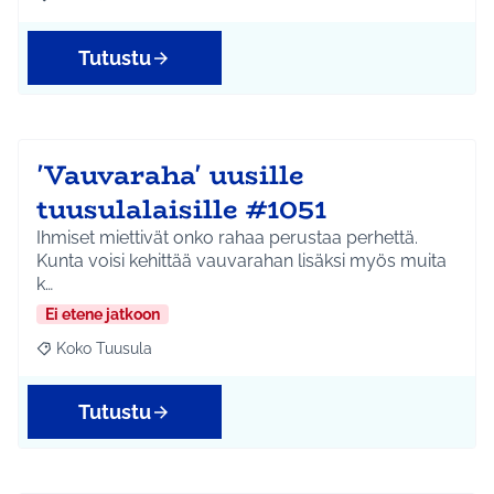
Rajaa tulokset aihepiirin mukaan: Jokela
Tutustu
'Vauvaraha' uusille
tuusulalaisille #1051
Ihmiset miettivät onko rahaa perustaa perhettä.
Kunta voisi kehittää vauvarahan lisäksi myös muita
k…
Ei etene jatkoon
Koko Tuusula
Rajaa tulokset aihepiirin mukaan: Koko Tuusula
Tutustu