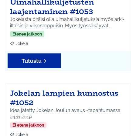
Uimahallikuljetusten
laajentaminen #1053
Jokelasta pitäisi olla uimahallikuljetuksia myös arki-
iltaisin ja viikonloppuisin. Myös työssäkäyvät…
Etenee jatkoon
Jokela
Rajaa tulokset aihepiirin mukaan: Jokela
Tutustu
Jokelan lampien kunnostus
#1052
Idea jätetty Jokelan Joulun avaus -tapahtumassa
24.11.2019
Ei etene jatkoon
Jokela