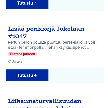
Tutustu
Lisää penkkejä Jokelaan
#1047
Pertun pellon poluilta puuttuu penkkejä joilla voisi
istua (Temmonpolku). Tähän käy kausipenkit. …
Ei etene jatkoon
Jokela
Rajaa tulokset aihepiirin mukaan: Jokela
Tutustu
Liikenneturvallisuuden