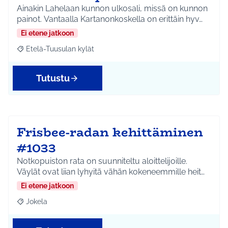
Ainakin Lahelaan kunnon ulkosali, missä on kunnon
painot. Vantaalla Kartanonkoskella on erittäin hyv…
Ei etene jatkoon
Etelä-Tuusulan kylät
Rajaa tulokset aihepiirin mukaan: Etelä-Tuusulan kylät
Tutustu
Frisbee-radan kehittäminen
#1033
Notkopuiston rata on suunniteltu aloittelijoille.
Väylät ovat liian lyhyitä vähän kokeneemmille heit…
Ei etene jatkoon
Jokela
Rajaa tulokset aihepiirin mukaan: Jokela