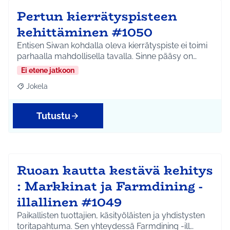
Pertun kierrätyspisteen
kehittäminen #1050
Entisen Siwan kohdalla oleva kierrätyspiste ei toimi
parhaalla mahdollisella tavalla. Sinne pääsy on…
Ei etene jatkoon
Jokela
Rajaa tulokset aihepiirin mukaan: Jokela
Tutustu
Ruoan kautta kestävä kehitys
: Markkinat ja Farmdining -
illallinen #1049
Paikallisten tuottajien, käsityöläisten ja yhdistysten
toritapahtuma. Sen yhteydessä Farmdining -ill…