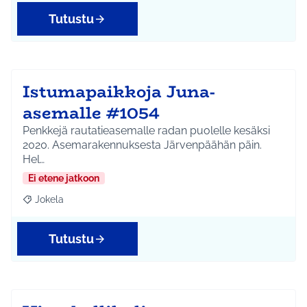
Tutustu
Istumapaikkoja Juna-
asemalle #1054
Penkkejä rautatieasemalle radan puolelle kesäksi
2020. Asemarakennuksesta Järvenpäähän päin.
Hel…
Ei etene jatkoon
Jokela
Rajaa tulokset aihepiirin mukaan: Jokela
Tutustu