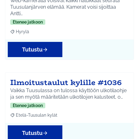
Web-kameralla voisivat kaikki halukkaat seurata
Tuusulanjärven elämää. Kamerat voisi sijoittaa
Antti…
Etenee jatkoon
Hyrylä
Rajaa tulokset aihepiirin mukaan: Hyrylä
Tutustu
Ilmoitustaulut kylille #1036
Vaikka Tuusulassa on tulossa käyttöön ulkotilaohje
ja sen myötä määritetään ulkotilojen kalusteet, o…
Etenee jatkoon
Etelä-Tuusulan kylät
Rajaa tulokset aihepiirin mukaan: Etelä-Tuusulan kylät
Tutustu