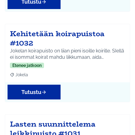
Tutustu
Kehitetään koirapuistoa
#1032
Jokelan koirapuisto on liian pieni isoille koirille. SIellä
ei isommat koirat mahdu liikkumaan, aida…
Etenee jatkoon
Jokela
Rajaa tulokset aihepiirin mukaan: Jokela
Tutustu
Lasten suunnittelema
leikkipuisto #1031