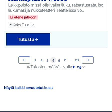
Leikkipuisto missä olisi vaijeriliuku, ratsastusrata, iso
liukumäki ja nukketeatteri. Teatterissa vo…
Ei etene jatkoon
Koko Tuusula
Rajaa tulokset aihepiirin mukaan: Koko Tuusula
Tutustu
1
2
3
4
5
6
…
28
Tulosten määrä sivulla:
25
Näytä kaikki peruutetut ideat