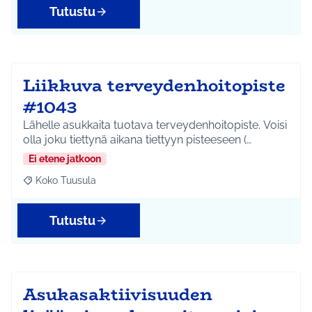
Tutustu
Liikkuva terveydenhoitopiste
#1043
Lähelle asukkaita tuotava terveydenhoitopiste. Voisi
olla joku tiettynä aikana tiettyyn pisteeseen (…
Ei etene jatkoon
Koko Tuusula
Rajaa tulokset aihepiirin mukaan: Koko Tuusula
Tutustu
Asukasaktiivisuuden