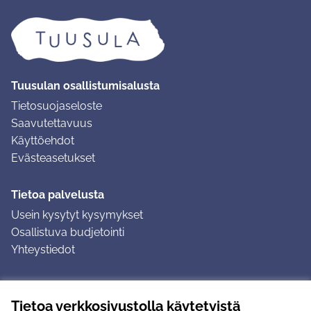
Tuusulan osallistumisalusta
Tietosuojaseloste
Saavutettavuus
Käyttöehdot
Evästeasetukset
Tietoa palvelusta
Usein kysytyt kysymykset
Osallistuva budjetointi
Yhteystiedot
Ohjeet
Tietoa verkkosivustolla käytetyistä