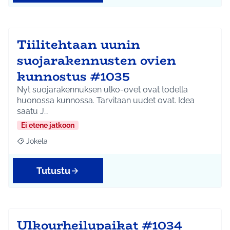
Tiilitehtaan uunin
suojarakennusten ovien
kunnostus #1035
Nyt suojarakennuksen ulko-ovet ovat todella
huonossa kunnossa. Tarvitaan uudet ovat. Idea
saatu J…
Ei etene jatkoon
Jokela
Rajaa tulokset aihepiirin mukaan: Jokela
Tutustu
Ulkourheilupaikat #1034