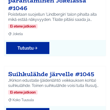
parantaminen Jokelassa
#1046
Poistetaan suojellun 'Lindbergin' talon pihalta aita
mikä estää näkyvyyden. Tilalle pitäisi saada ja…
Ei etene jatkoon
Jokela
Rajaa tulokset aihepiirin mukaan: Jokela
Tutustu
Suihkulähde järvelle #1045
JKirkon edustalle (jäidenlähtö veikkauksen kohta)
suihkulähde. Toinen suihkulähde voisi tulla Rusutj…
Ei etene jatkoon
Koko Tuusula
Rajaa tulokset aihepiirin mukaan: Koko Tuusula