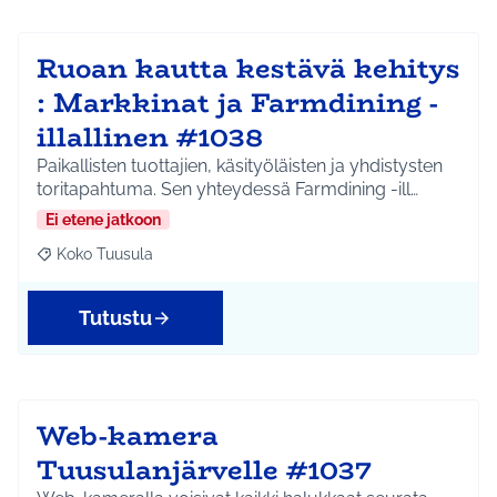
Ruoan kautta kestävä kehitys
: Markkinat ja Farmdining -
illallinen #1038
Paikallisten tuottajien, käsityöläisten ja yhdistysten
toritapahtuma. Sen yhteydessä Farmdining -ill…
Ei etene jatkoon
Koko Tuusula
Rajaa tulokset aihepiirin mukaan: Koko Tuusula
Tutustu
Web-kamera
Tuusulanjärvelle #1037