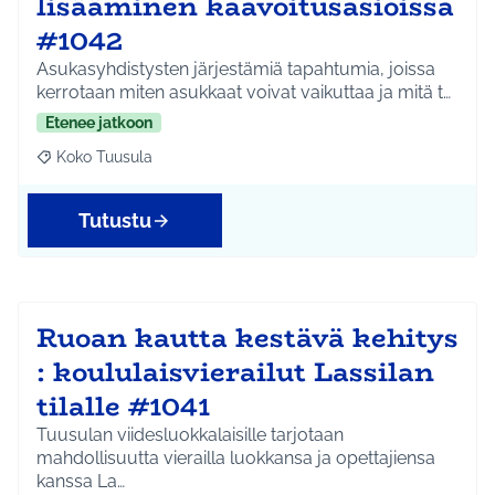
lisääminen kaavoitusasioissa
#1042
Asukasyhdistysten järjestämiä tapahtumia, joissa
kerrotaan miten asukkaat voivat vaikuttaa ja mitä t…
Etenee jatkoon
Koko Tuusula
Rajaa tulokset aihepiirin mukaan: Koko Tuusula
Tutustu
Ruoan kautta kestävä kehitys
: koululaisvierailut Lassilan
tilalle #1041
Tuusulan viidesluokkalaisille tarjotaan
mahdollisuutta vierailla luokkansa ja opettajiensa
kanssa La…