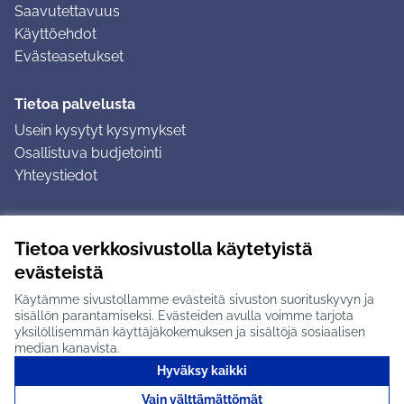
Saavutettavuus
Käyttöehdot
Evästeasetukset
Tietoa palvelusta
Usein kysytyt kysymykset
Osallistuva budjetointi
Yhteystiedot
Ohjeet
Tietoa verkkosivustolla käytetyistä
Ohjeet kirjautumiseen
evästeistä
Ohjeet kommentin jättämiseen
Käytämme sivustollamme evästeitä sivuston suorituskyvyn ja
sisällön parantamiseksi. Evästeiden avulla voimme tarjota
yksilöllisemmän käyttäjäkokemuksen ja sisältöjä sosiaalisen
median kanavista.
Hyväksy kaikki
Tuusulan osallistumisalusta X-palvelussa
Tuusula
Vain välttämättömät