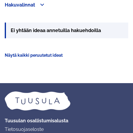
Hakuvalinnat
Ohita kartta
Leaflet
|
©
HERE maps
8
Seuraavassa elementissä on kartta, joka esittää tämän sivun 
+
−
Ei yhtään ideaa annetuilla hakuehdoilla
Näytä kaikki peruutetut ideat
Tuusulan osallistumisalusta
Tietosuojaseloste