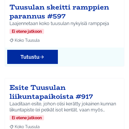
Tuusulan skeitti ramppien
parannus #597
Laajennetaan koko tuusulan nykyisiä ramppeja
Ei etene jatkoon
Koko Tuusula
Rajaa tulokset aihepiirin mukaan: Koko Tuusula
Tutustu
Esite Tuusulan
liikuntapaikoista #917
Laaditaan esite, johon olisi kerätty jokainen kunnan
liikuntapiste (ei pelkät isot kentät, vaan myös…
Ei etene jatkoon
Koko Tuusula
Rajaa tulokset aihepiirin mukaan: Koko Tuusula