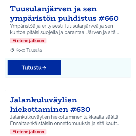
Tuusulanjärven ja sen
ympäristön puhdistus #660
Ympäristöä ja erityisesti Tuusulanjärveä ja sen
kuntoa pitäisi suojella ja parantaa. Järven ja sitä …
Ei etene jatkoon
Koko Tuusula
Rajaa tulokset aihepiirin mukaan: Koko Tuusula
Tutustu
Jalankuluväylien
hiekottaminen #630
Jalankulkuväylien hiekottaminen liukkaalla säällä.
Ennaltaehkäistäisiin onnettomuuksia ja sitä kautt…
Ei etene jatkoon