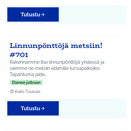
Tutustu
Linnunpönttöjä metsiin!
#701
Rakennamme itse linnunpönttöjä yhdessä ja
viemme ne metsiin eläimille turvapaikoiksi.
Tapahtuma pide…
Etenee jatkoon
Koko Tuusula
Rajaa tulokset aihepiirin mukaan: Koko Tuusula
Tutustu