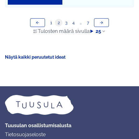
1
2
3
4
…
7
Tulosten määrä sivulla:
25
Näytä kaikki peruutetut ideat
Tuusulan osallistumisalusta
Tietosuojaseloste