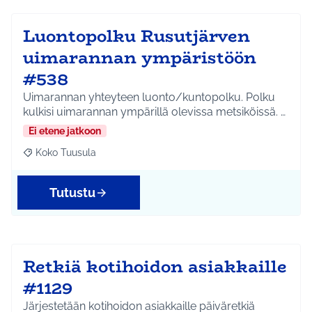
Luontopolku Rusutjärven
uimarannan ympäristöön
#538
Uimarannan yhteyteen luonto/kuntopolku. Polku
kulkisi uimarannan ympärillä olevissa metsiköissä. …
Ei etene jatkoon
Koko Tuusula
Rajaa tulokset aihepiirin mukaan: Koko Tuusula
Tutustu
Retkiä kotihoidon asiakkaille
#1129
Järjestetään kotihoidon asiakkaille päiväretkiä