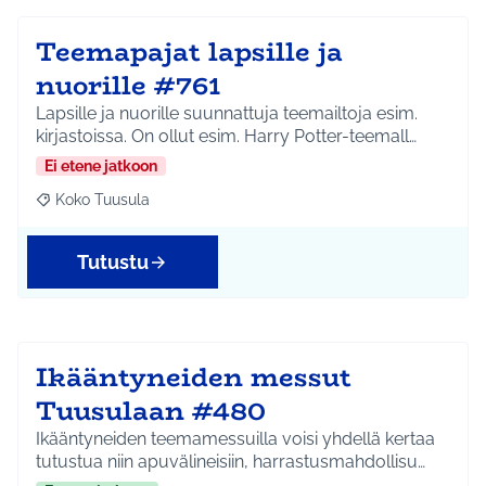
Teemapajat lapsille ja
nuorille #761
Lapsille ja nuorille suunnattuja teemailtoja esim.
kirjastoissa. On ollut esim. Harry Potter-teemall…
Ei etene jatkoon
Koko Tuusula
Rajaa tulokset aihepiirin mukaan: Koko Tuusula
Tutustu
Ikääntyneiden messut
Tuusulaan #480
Ikääntyneiden teemamessuilla voisi yhdellä kertaa
tutustua niin apuvälineisiin, harrastusmahdollisu…