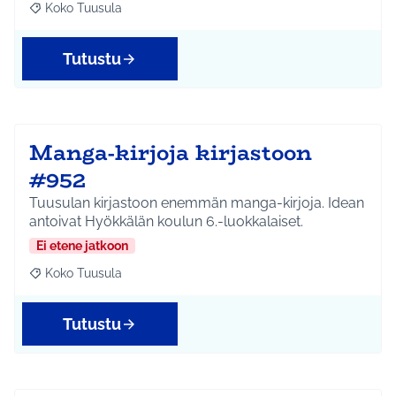
Koko Tuusula
Rajaa tulokset aihepiirin mukaan: Koko Tuusula
Tutustu
Manga-kirjoja kirjastoon
#952
Tuusulan kirjastoon enemmän manga-kirjoja. Idean
antoivat Hyökkälän koulun 6.-luokkalaiset.
Ei etene jatkoon
Koko Tuusula
Rajaa tulokset aihepiirin mukaan: Koko Tuusula
Tutustu