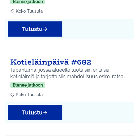
Etenee jatkoon
Koko Tuusula
Rajaa tulokset aihepiirin mukaan: Koko Tuusula
Tutustu
Kotieläinpäivä #682
Tapahtuma, jossa alueelle tuotaisiin erilaisia
kotieläimiä ja tarjottaisiin mahdollisuus esim. ratsa…
Etenee jatkoon
Koko Tuusula
Rajaa tulokset aihepiirin mukaan: Koko Tuusula
Tutustu