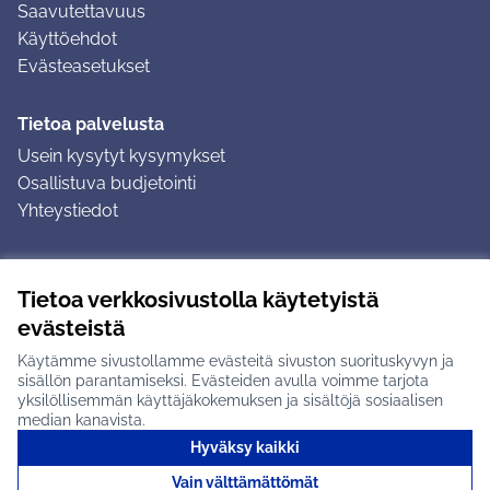
Saavutettavuus
Käyttöehdot
Evästeasetukset
Tietoa palvelusta
Usein kysytyt kysymykset
Osallistuva budjetointi
Yhteystiedot
Ohjeet
Tietoa verkkosivustolla käytetyistä
Ohjeet kirjautumiseen
evästeistä
Ohjeet kommentin jättämiseen
Käytämme sivustollamme evästeitä sivuston suorituskyvyn ja
sisällön parantamiseksi. Evästeiden avulla voimme tarjota
yksilöllisemmän käyttäjäkokemuksen ja sisältöjä sosiaalisen
median kanavista.
Hyväksy kaikki
Tuusulan osallistumisalusta X-palvelussa
Tuusula
Vain välttämättömät