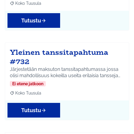
Koko Tuusula
Rajaa tulokset aihepiirin mukaan: Koko Tuusula
Tutustu
Yleinen tanssitapahtuma
#732
Järjestetään maksuton tanssitapahtumassa jossa
olisi mahdollisuus kokeilla useita erilaisia tansseja…
Ei etene jatkoon
Koko Tuusula
Rajaa tulokset aihepiirin mukaan: Koko Tuusula
Tutustu