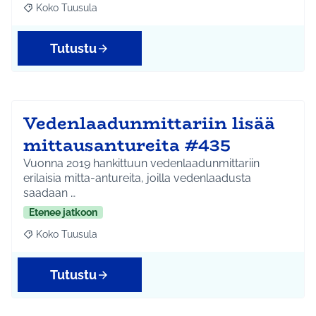
Koko Tuusula
Rajaa tulokset aihepiirin mukaan: Koko Tuusula
Tutustu
Vedenlaadunmittariin lisää
mittausantureita #435
Vuonna 2019 hankittuun vedenlaadunmittariin
erilaisia mitta-antureita, joilla vedenlaadusta
saadaan …
Etenee jatkoon
Koko Tuusula
Rajaa tulokset aihepiirin mukaan: Koko Tuusula
Tutustu