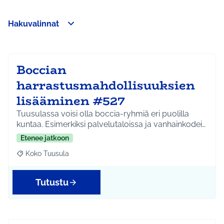
Hakuvalinnat
Ohita kartta
Leaflet
|
©
HERE maps
8
Seuraavassa elementissä on kartta, joka esittää tämän sivun 
+
−
Boccian
harrastusmahdollisuuksien
lisääminen #527
Tuusulassa voisi olla boccia-ryhmiä eri puolilla
kuntaa. Esimerkiksi palvelutaloissa ja vanhainkodei…
Etenee jatkoon
Koko Tuusula
Rajaa tulokset aihepiirin mukaan: Koko Tuusula
Tutustu