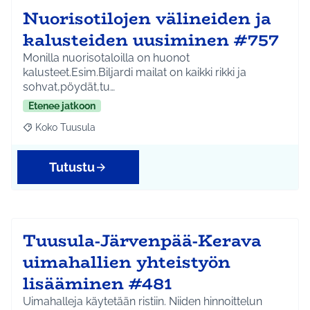
Nuorisotilojen välineiden ja
kalusteiden uusiminen #757
Monilla nuorisotaloilla on huonot
kalusteet.Esim.Biljardi mailat on kaikki rikki ja
sohvat,pöydät,tu…
Etenee jatkoon
Koko Tuusula
Rajaa tulokset aihepiirin mukaan: Koko Tuusula
Tutustu
Tuusula-Järvenpää-Kerava
uimahallien yhteistyön
lisääminen #481
Uimahalleja käytetään ristiin. Niiden hinnoittelun