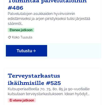
Toimintaa palvelutaloihin
#486
Palvelutalojen asukkaiden hyvinvoinnin
edistämiseksi ja arjen piristykseksi tulisi järjestää
säännöl…
Etenee jatkoon
Koko Tuusula
Rajaa tulokset aihepiirin mukaan: Koko Tuusula
Tutustu
Terveystarkastus
ikäihmisille #525
Kutsuperiaatteella 70, 75, 80, 85 ja 90-vuotiaille
kutsutaan terveystarkastukseen. Idean hyödyt:…
Ei etene jatkoon