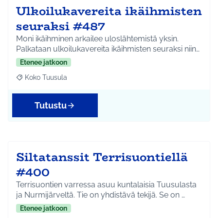
Ulkoilukavereita ikäihmisten
seuraksi #487
Moni ikäihminen arkailee uloslähtemistä yksin.
Palkataan ulkoilukavereita ikäihmisten seuraksi niin…
Etenee jatkoon
Koko Tuusula
Rajaa tulokset aihepiirin mukaan: Koko Tuusula
Tutustu
Siltatanssit Terrisuontiellä
#400
Terrisuontien varressa asuu kuntalaisia Tuusulasta
ja Nurmijärveltä. Tie on yhdistävä tekijä. Se on …
Etenee jatkoon