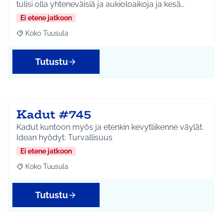
tulisi olla yhteneväisiä ja aukioloaikoja ja kesä…
Ei etene jatkoon
Koko Tuusula
Rajaa tulokset aihepiirin mukaan: Koko Tuusula
Tutustu
Kadut #745
Kadut kuntoon myös ja etenkin kevytliikenne väylät.
Idean hyödyt: Turvallisuus
Ei etene jatkoon
Koko Tuusula
Rajaa tulokset aihepiirin mukaan: Koko Tuusula
Tutustu