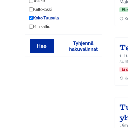
Jokela
Maks
Kellokoski
Ete
Koko Tuusula
K
Raj
Riihikallio
Tyhjennä
T
Hae
hakuvalinnat
1. T
suh
Ei 
K
Raj
T
y
Uima