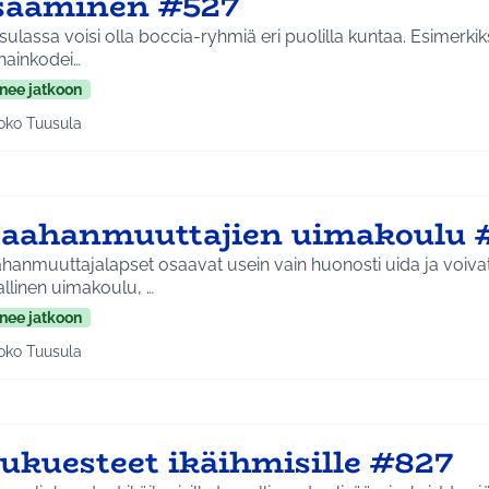
isääminen #527
ulassa voisi olla boccia-ryhmiä eri puolilla kuntaa. Esimerkiks
hainkodei…
nee jatkoon
oko Tuusula
aa tulokset aihepiirin mukaan: Koko Tuusula
aahanmuuttajien uimakoulu 
anmuuttajalapset osaavat usein vain huonosti uida ja voivat 
llinen uimakoulu, …
nee jatkoon
oko Tuusula
aa tulokset aihepiirin mukaan: Koko Tuusula
iukuesteet ikäihmisille #827