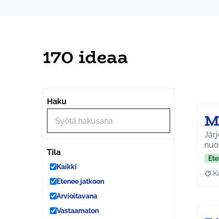
170 ideaa
Ohi
Seuraa
+
Haku
−
M
Järj
nuo
Tila
Ete
Kaikki
K
Raj
Etenee jatkoon
Arvioitavana
Vastaamaton