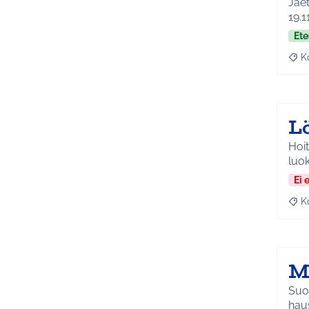
Jaetaa
19.1
Ete
K
Raj
L
Hoit
luok
Ei 
K
Raj
M
Suo