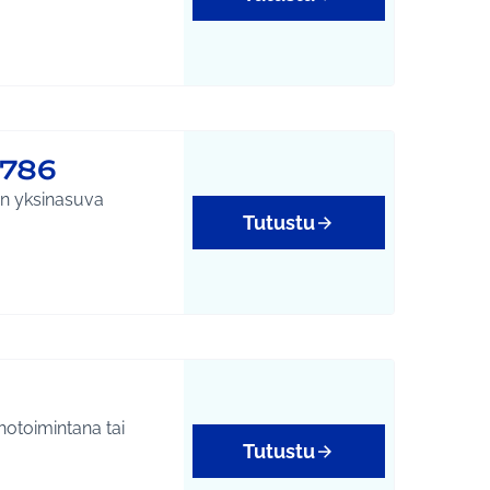
#786
un yksinasuva
Tutustu
hotoimintana tai
Tutustu