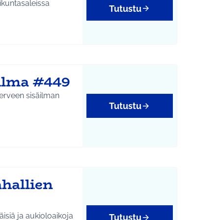
ikuntasaleissa
Tutustu
 ilma #449
terveen sisäilman
Tutustu
hallien
äisiä ja aukioloaikoja
Tutustu