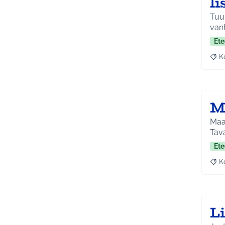
l
Tuus
van
Ete
K
Raj
M
Maah
Tava
Ete
K
Raj
L