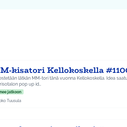
ta kartta
8
vassa elementissä on kartta, joka esittää tämän sivun tietueet 
M-kisatori Kellokoskella #110
estetään lätkän MM-tori tänä vuonna Kellokoskella. Idea saat
risotalon pop up id…
nee jatkoon
oko Tuusula
aa tulokset aihepiirin mukaan: Koko Tuusula