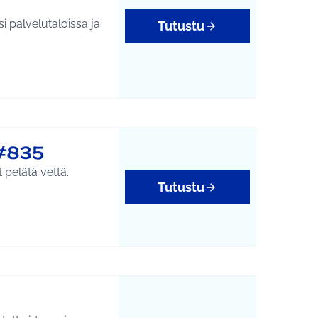
i palvelutaloissa ja
Tutustu
#835
pelätä vettä.
Tutustu