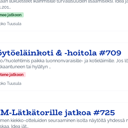
n liukuesteet ikäihmisille turvallisuuden lisäämiseksi. Idea jätetty ideapajassa
1.201…
nee jatkoon
oko Tuusula
aa tulokset aihepiirin mukaan: Koko Tuusula
öytöeläinkoti & -hoitola #709
o/huolehtimis paikka luonnonvaraisille- ja kotieläimille. Jos l
kaantuneen tai hylätyn …
etene jatkoon
oko Tuusula
aa tulokset aihepiirin mukaan: Koko Tuusula
M-Lätkätorille jatkoa #725
men kiekko-otteluiden seuraaminen isolta näytöltä yhdessä
hauskaa. Idea jät…