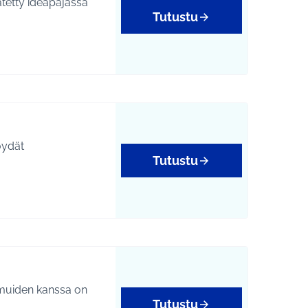
Tutustu
öydät
Tutustu
 muiden kanssa on
Tutustu