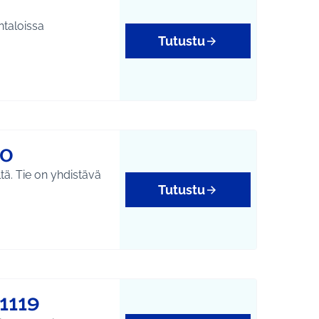
ntaloissa
Tutustu
00
tä. Tie on yhdistävä
Tutustu
1119