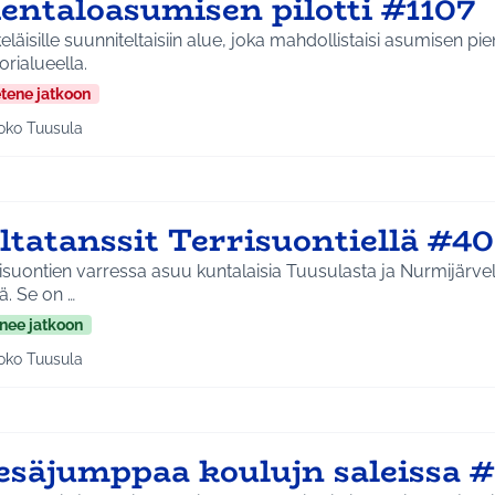
ientaloasumisen pilotti #1107
eläisille suunniteltaisiin alue, joka mahdollistaisi asumisen pie
orialueella.
etene jatkoon
oko Tuusula
aa tulokset aihepiirin mukaan: Koko Tuusula
ltatanssit Terrisuontiellä #4
isuontien varressa asuu kuntalaisia Tuusulasta ja Nurmijärvel
jä. Se on …
nee jatkoon
oko Tuusula
aa tulokset aihepiirin mukaan: Koko Tuusula
esäjumppaa koulujn saleissa #