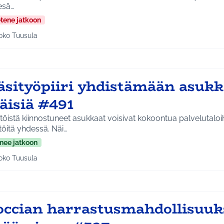
esä…
etene jatkoon
oko Tuusula
aa tulokset aihepiirin mukaan: Koko Tuusula
sityöpiiri yhdistämään asukkai
äisiä #491
töistä kiinnostuneet asukkaat voisivat kokoontua palvelutalo
töitä yhdessä. Näi…
nee jatkoon
oko Tuusula
aa tulokset aihepiirin mukaan: Koko Tuusula
occian harrastusmahdollisuuk