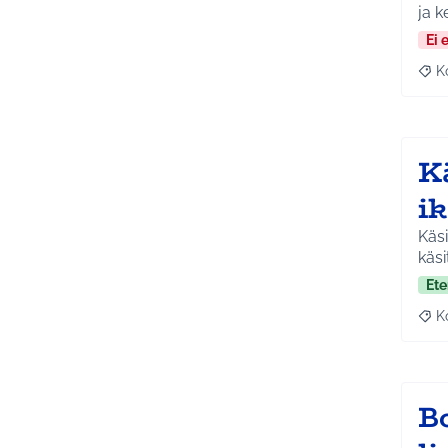
ja k
Ei 
K
Raj
Kä
ik
Käsi
käsi
Ete
K
Raj
B