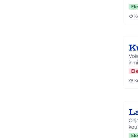
Ete
K
Raj
K
Vois
ihmi
Ei 
K
Raj
L
Ohja
kou
Ete