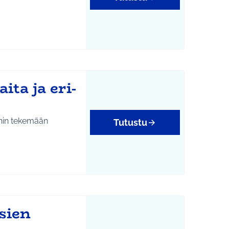
ta ja eri-
ihin tekemään
Tutustu
sien