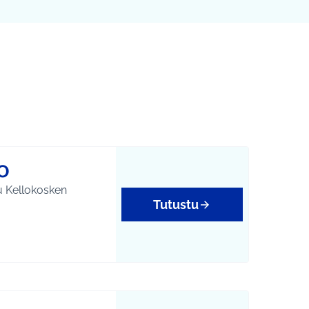
Leaflet
|
©
HERE maps
karttapisteinä. Elementtiä voi käyttää ruudunlukijalla, mutta 
0
u Kellokosken
Tutustu