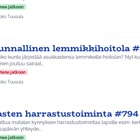
nee jatkoon
oko Tuusula
aa tulokset aihepiirin mukaan: Koko Tuusula
unnallinen lemmikkihoitola 
iko kunta järjestää asukkaidensa lemmikeille hoitolan? Nyt k
nen joutuu sairaal…
etene jatkoon
oko Tuusula
aa tulokset aihepiirin mukaan: Koko Tuusula
asten harrastustoiminta #794
ttua matalan kynnyksen harrastustoimintaa lapsille esim. ker
lupäivän yhteyde…
nee jatkoon