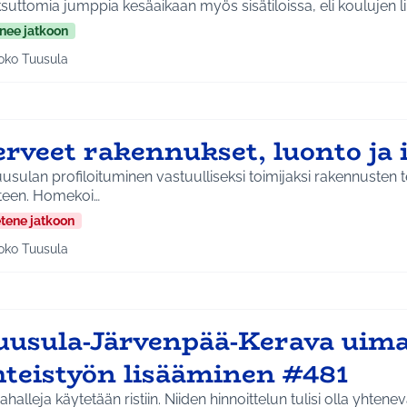
uttomia jumppia kesäaikaan myös sisätiloissa, eli koulujen li
nee jatkoon
oko Tuusula
aa tulokset aihepiirin mukaan: Koko Tuusula
erveet rakennukset, luonto ja
uusulan profiloituminen vastuulliseksi toimijaksi rakennusten 
teen. Homekoi…
etene jatkoon
oko Tuusula
aa tulokset aihepiirin mukaan: Koko Tuusula
uusula-Järvenpää-Kerava uima
hteistyön lisääminen #481
halleja käytetään ristiin. Niiden hinnoittelun tulisi olla yhtenev