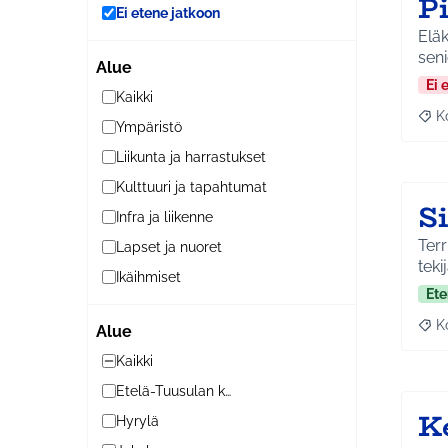
P
Ei etene jatkoon
Eläk
seni
Alue
Ei 
Kaikki
K
Raj
Ympäristö
Liikunta ja harrastukset
Kulttuuri ja tapahtumat
Si
Infra ja liikenne
Terr
Lapset ja nuoret
teki
Ikäihmiset
Ete
K
Alue
Raj
Kaikki
Etelä-Tuusulan kylät
K
Hyrylä