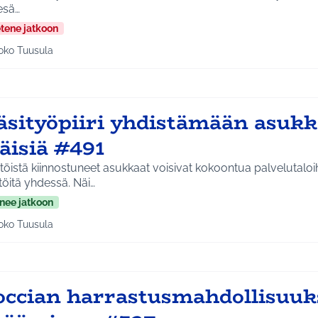
esä…
etene jatkoon
oko Tuusula
aa tulokset aihepiirin mukaan: Koko Tuusula
sityöpiiri yhdistämään asukkai
äisiä #491
töistä kiinnostuneet asukkaat voisivat kokoontua palvelutalo
töitä yhdessä. Näi…
nee jatkoon
oko Tuusula
aa tulokset aihepiirin mukaan: Koko Tuusula
occian harrastusmahdollisuuk