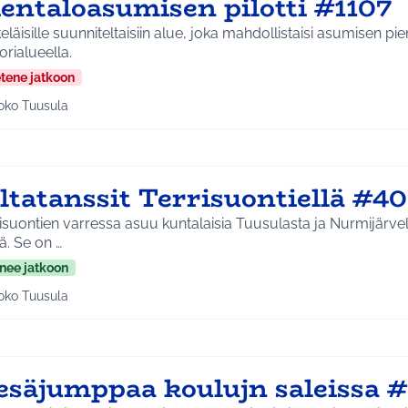
ientaloasumisen pilotti #1107
eläisille suunniteltaisiin alue, joka mahdollistaisi asumisen pie
orialueella.
etene jatkoon
oko Tuusula
aa tulokset aihepiirin mukaan: Koko Tuusula
ltatanssit Terrisuontiellä #4
isuontien varressa asuu kuntalaisia Tuusulasta ja Nurmijärvel
jä. Se on …
nee jatkoon
oko Tuusula
aa tulokset aihepiirin mukaan: Koko Tuusula
esäjumppaa koulujn saleissa #