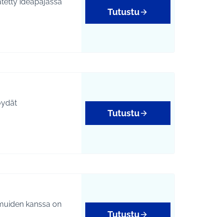
Tutustu
öydät
Tutustu
 muiden kanssa on
Tutustu