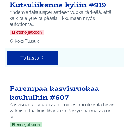
Kutsuliikenne kyliin #919
Yhdenvertaisuusperiaatteen vuoksi tärkeää, että
kaikilta alyueilta pääsisi liikkumaan myös
autottoma…
Ei etene jatkoon
Koko Tuusula
Rajaa tulokset aihepiirin mukaan: Koko Tuusula
Tutustu
Parempaa kasvisruokaa
kouhuihin #607
Kasvisruoka kouluissa ei mielestäni ole yhtä hyvin
valmistettua kuin liharuoka. Nykymaailmassa on
ku…
Etenee jatkoon