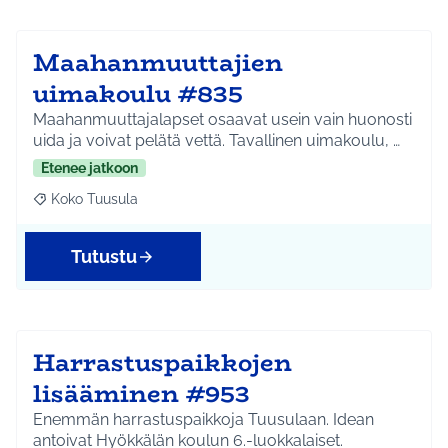
Maahanmuuttajien
uimakoulu #835
Maahanmuuttajalapset osaavat usein vain huonosti
uida ja voivat pelätä vettä. Tavallinen uimakoulu, …
Etenee jatkoon
Koko Tuusula
Rajaa tulokset aihepiirin mukaan: Koko Tuusula
Tutustu
Harrastuspaikkojen
lisääminen #953
Enemmän harrastuspaikkoja Tuusulaan. Idean
antoivat Hyökkälän koulun 6.-luokkalaiset.