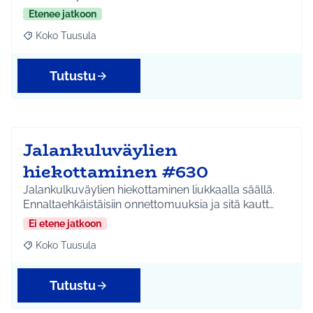
Etenee jatkoon
Koko Tuusula
Rajaa tulokset aihepiirin mukaan: Koko Tuusula
Tutustu
Jalankuluväylien
hiekottaminen #630
Jalankulkuväylien hiekottaminen liukkaalla säällä.
Ennaltaehkäistäisiin onnettomuuksia ja sitä kautt…
Ei etene jatkoon
Koko Tuusula
Rajaa tulokset aihepiirin mukaan: Koko Tuusula
Tutustu