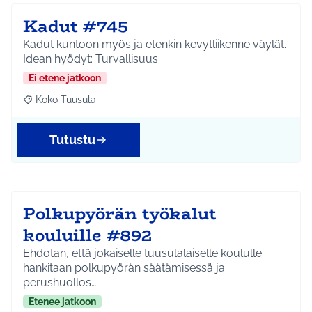
Kadut #745
Kadut kuntoon myös ja etenkin kevytliikenne väylät.
Idean hyödyt: Turvallisuus
Ei etene jatkoon
Koko Tuusula
Rajaa tulokset aihepiirin mukaan: Koko Tuusula
Tutustu
Polkupyörän työkalut
kouluille #892
Ehdotan, että jokaiselle tuusulalaiselle koululle
hankitaan polkupyörän säätämisessä ja
perushuollos…
Etenee jatkoon