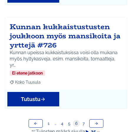
Kunnan kukkaistustusten
joukkoon myös mansikoita ja
yrttejä #726
Kunnan upeissa kukkaistuksissa voisi olla mukana
myös hyltykasveja, esim. mansikoita, tomaatteja,
yr…
Ei etene jatkoon
Koko Tuusula
Rajaa tulokset aihepiirin mukaan: Koko Tuusula
Tutustu
1
…
4
5
6
7
Tulosten määrä sivulla:
25