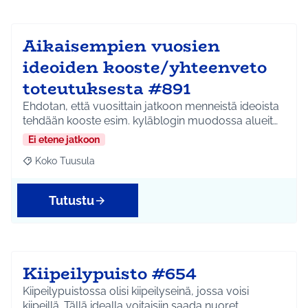
Aikaisempien vuosien
ideoiden kooste/yhteenveto
toteutuksesta #891
Ehdotan, että vuosittain jatkoon menneistä ideoista
tehdään kooste esim. kyläblogin muodossa alueit…
Ei etene jatkoon
Koko Tuusula
Rajaa tulokset aihepiirin mukaan: Koko Tuusula
Tutustu
Kiipeilypuisto #654
Kiipeilypuistossa olisi kiipeilyseinä, jossa voisi
kiipeillä. Tällä idealla voitaisiin saada nuoret …