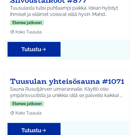
Siivoustalkoot #877
Tuusulasta tulisi puhtaampi paikka. Idean hyödyt:
Ihmiset ja eläimet voisivat elää hyvin. Mahd…
Etenee jatkoon
Koko Tuusula
Rajaa tulokset aihepiirin mukaan: Koko Tuusula
Tutustu
Tuusulan yhteisösauna #1071
Sauna Rusutjärven uimarannalle. Käyttö olisi
ympärisvuotista ja uniikkia sillä se palvelisi kaikkai …
Etenee jatkoon
Koko Tuusula
Rajaa tulokset aihepiirin mukaan: Koko Tuusula
Tutustu