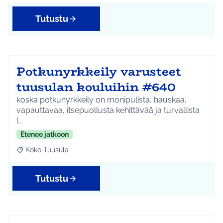
Tutustu
Potkunyrkkeily varusteet
tuusulan kouluihin #640
koska potkunyrkkeily on monipulista, hauskaa,
vapauttavaa, itsepuollusta kehittävää ja turvallista
l…
Etenee jatkoon
Koko Tuusula
Rajaa tulokset aihepiirin mukaan: Koko Tuusula
Tutustu