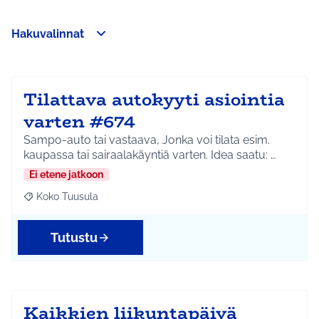
Hakuvalinnat
Ohita kartta
Leaflet
|
©
HERE maps
8
Seuraavassa elementissä on kartta, joka esittää tämän sivun 
+
−
Tilattava autokyyti asiointia
varten #674
Sampo-auto tai vastaava, Jonka voi tilata esim.
kaupassa tai sairaalakäyntiä varten. Idea saatu: …
Ei etene jatkoon
Koko Tuusula
Rajaa tulokset aihepiirin mukaan: Koko Tuusula
Tutustu
Kaikkien liikuntapäivä