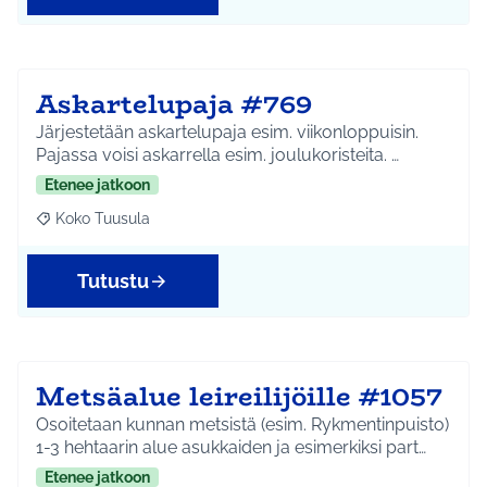
Askartelupaja #769
Järjestetään askartelupaja esim. viikonloppuisin.
Pajassa voisi askarrella esim. joulukoristeita. …
Etenee jatkoon
Koko Tuusula
Rajaa tulokset aihepiirin mukaan: Koko Tuusula
Tutustu
Metsäalue leireilijöille #1057
Osoitetaan kunnan metsistä (esim. Rykmentinpuisto)
1-3 hehtaarin alue asukkaiden ja esimerkiksi part…
Etenee jatkoon