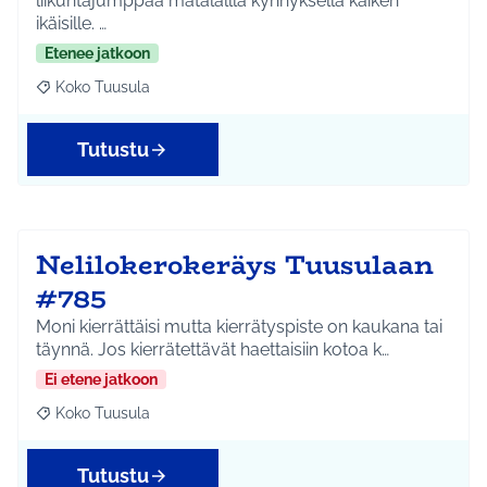
liikuntajumppaa matalallla kynnyksellä kaiken
ikäisille. …
Etenee jatkoon
Koko Tuusula
Rajaa tulokset aihepiirin mukaan: Koko Tuusula
Tutustu
Nelilokerokeräys Tuusulaan
#785
Moni kierrättäisi mutta kierrätyspiste on kaukana tai
täynnä. Jos kierrätettävät haettaisiin kotoa k…
Ei etene jatkoon
Koko Tuusula
Rajaa tulokset aihepiirin mukaan: Koko Tuusula
Tutustu