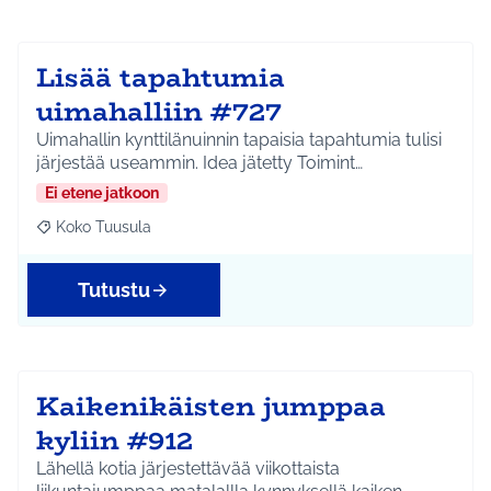
Lisää tapahtumia
uimahalliin #727
Uimahallin kynttilänuinnin tapaisia tapahtumia tulisi
järjestää useammin. Idea jätetty Toimint…
Ei etene jatkoon
Koko Tuusula
Rajaa tulokset aihepiirin mukaan: Koko Tuusula
Tutustu
Kaikenikäisten jumppaa
kyliin #912
Lähellä kotia järjestettävää viikottaista