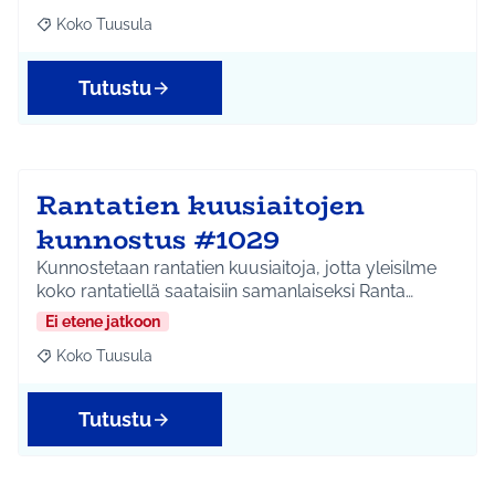
Koko Tuusula
Rajaa tulokset aihepiirin mukaan: Koko Tuusula
Tutustu
Rantatien kuusiaitojen
kunnostus #1029
Kunnostetaan rantatien kuusiaitoja, jotta yleisilme
koko rantatiellä saataisiin samanlaiseksi Ranta…
Ei etene jatkoon
Koko Tuusula
Rajaa tulokset aihepiirin mukaan: Koko Tuusula
Tutustu