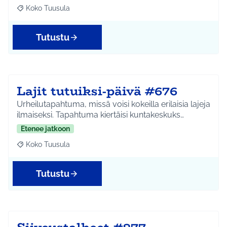
Koko Tuusula
Rajaa tulokset aihepiirin mukaan: Koko Tuusula
Tutustu
Lajit tutuiksi-päivä #676
Urheilutapahtuma, missä voisi kokeilla erilaisia lajeja
ilmaiseksi. Tapahtuma kiertäisi kuntakeskuks…
Etenee jatkoon
Koko Tuusula
Rajaa tulokset aihepiirin mukaan: Koko Tuusula
Tutustu