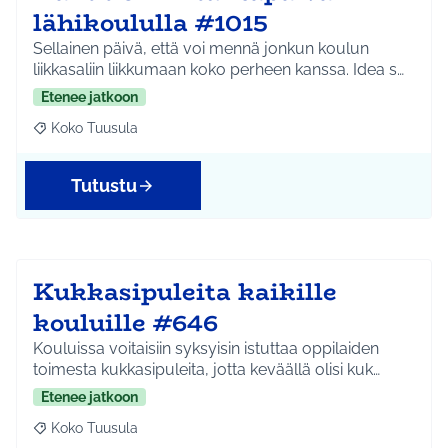
lähikoululla #1015
Sellainen päivä, että voi mennä jonkun koulun
liikkasaliin liikkumaan koko perheen kanssa. Idea s…
Etenee jatkoon
Koko Tuusula
Rajaa tulokset aihepiirin mukaan: Koko Tuusula
Tutustu
Kukkasipuleita kaikille
kouluille #646
Kouluissa voitaisiin syksyisin istuttaa oppilaiden
toimesta kukkasipuleita, jotta keväällä olisi kuk…
Etenee jatkoon
Koko Tuusula
Rajaa tulokset aihepiirin mukaan: Koko Tuusula