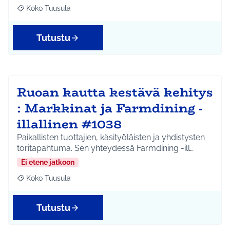
Koko Tuusula
Rajaa tulokset aihepiirin mukaan: Koko Tuusula
Tutustu
Ruoan kautta kestävä kehitys
: Markkinat ja Farmdining -
illallinen #1038
Paikallisten tuottajien, käsityöläisten ja yhdistysten
toritapahtuma. Sen yhteydessä Farmdining -ill…
Ei etene jatkoon
Koko Tuusula
Rajaa tulokset aihepiirin mukaan: Koko Tuusula
Tutustu