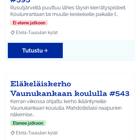
Rusutjärveltä puuttuu lähes täysin kierrätyspisteet.
Koulunrantaan tai muulle keskeiselle paikalle t…
Ei etene jatkoon
Etelä-Tuusulan kylät
Rajaa tulokset aihepiirin mukaan: Etelä-Tuusulan kylät
Tutustu
Eläkeläiskerho
Vaunukankaan koululla #543
Kerran viikossa ohjattu kerho ikääntyneille
Vaunukankaan koululla. Mahdollistaisi naapurien
näkemise…
Etenee jatkoon
Etelä-Tuusulan kylät
Rajaa tulokset aihepiirin mukaan: Etelä-Tuusulan kylät