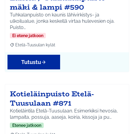
mäki & lampi #590
Tuhkalanpuisto on kaunis lähivirkistys- ja
ulkoilualue, jonka keskellä virtaa hulevesien oja.
Puisto…
Ei etene jatkoon
Etelä-Tuusulan kylät
Rajaa tulokset aihepiirin mukaan: Etelä-Tuusulan kylät
Tutustu
Kotieläinpuisto Etelä-
Tuusulaan #871
Kotieläintila Etelä-Tuusulaan. Esimerkiksi hevosia,
lampaita, possuja, aaseja, koiria, kissoja ja pu…
Etenee jatkoon