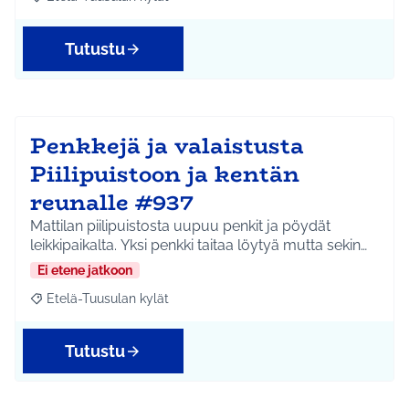
Rajaa tulokset aihepiirin mukaan: Etelä-Tuusulan kylät
Tutustu
Penkkejä ja valaistusta
Piilipuistoon ja kentän
reunalle #937
Mattilan piilipuistosta uupuu penkit ja pöydät
leikkipaikalta. Yksi penkki taitaa löytyä mutta sekin…
Ei etene jatkoon
Etelä-Tuusulan kylät
Rajaa tulokset aihepiirin mukaan: Etelä-Tuusulan kylät
Tutustu