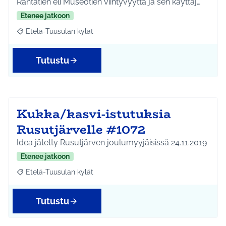
Rantatien eli Museotien viihtyvyyttä ja sen käyttäj…
Etenee jatkoon
Etelä-Tuusulan kylät
Rajaa tulokset aihepiirin mukaan: Etelä-Tuusulan kylät
Tutustu
Kukka/kasvi-istutuksia
Rusutjärvelle #1072
Idea jätetty Rusutjärven joulumyyjäisissä 24.11.2019
Etenee jatkoon
Etelä-Tuusulan kylät
Rajaa tulokset aihepiirin mukaan: Etelä-Tuusulan kylät
Tutustu