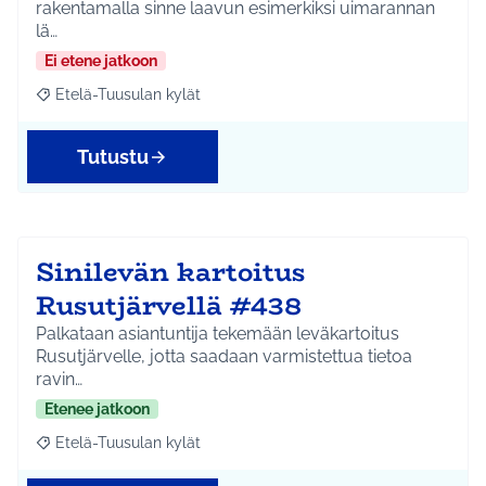
rakentamalla sinne laavun esimerkiksi uimarannan
lä…
Ei etene jatkoon
Etelä-Tuusulan kylät
Rajaa tulokset aihepiirin mukaan: Etelä-Tuusulan kylät
Tutustu
Sinilevän kartoitus
Rusutjärvellä #438
Palkataan asiantuntija tekemään leväkartoitus
Rusutjärvelle, jotta saadaan varmistettua tietoa
ravin…
Etenee jatkoon
Etelä-Tuusulan kylät
Rajaa tulokset aihepiirin mukaan: Etelä-Tuusulan kylät