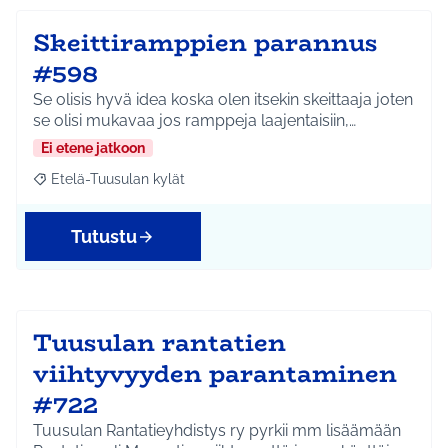
Skeittiramppien parannus
#598
Se olisis hyvä idea koska olen itsekin skeittaaja joten
se olisi mukavaa jos ramppeja laajentaisiin,…
Ei etene jatkoon
Etelä-Tuusulan kylät
Rajaa tulokset aihepiirin mukaan: Etelä-Tuusulan kylät
Tutustu
Tuusulan rantatien
viihtyvyyden parantaminen
#722
Tuusulan Rantatieyhdistys ry pyrkii mm lisäämään