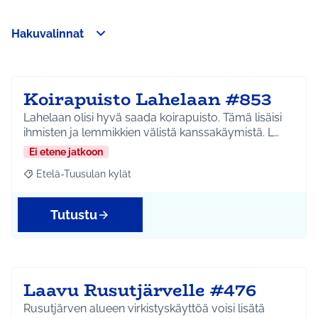
Hakuvalinnat
Ohita kartta
Leaflet
|
©
HERE maps
25
Seuraavassa elementissä on kartta, joka esittää tämän sivun 
+
−
Koirapuisto Lahelaan #853
Lahelaan olisi hyvä saada koirapuisto. Tämä lisäisi
ihmisten ja lemmikkien välistä kanssakäymistä. L…
Ei etene jatkoon
Etelä-Tuusulan kylät
Rajaa tulokset aihepiirin mukaan: Etelä-Tuusulan kylät
Tutustu
Laavu Rusutjärvelle #476
Rusutjärven alueen virkistyskäyttöä voisi lisätä