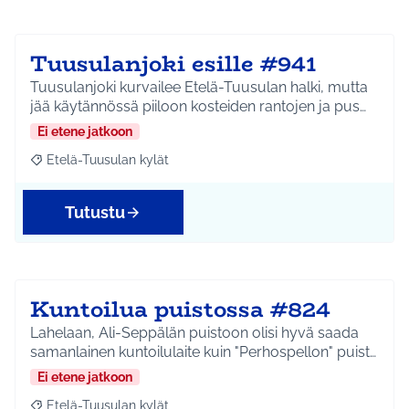
Tuusulanjoki esille #941
Tuusulanjoki kurvailee Etelä-Tuusulan halki, mutta
jää käytännössä piiloon kosteiden rantojen ja pus…
Ei etene jatkoon
Etelä-Tuusulan kylät
Rajaa tulokset aihepiirin mukaan: Etelä-Tuusulan kylät
Tutustu
Kuntoilua puistossa #824
Lahelaan, Ali-Seppälän puistoon olisi hyvä saada
samanlainen kuntoilulaite kuin "Perhospellon" puist…
Ei etene jatkoon
Etelä-Tuusulan kylät