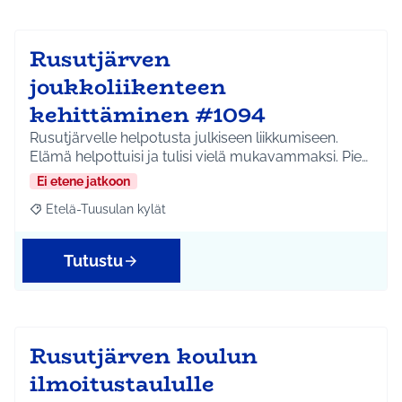
Rusutjärven
joukkoliikenteen
kehittäminen #1094
Rusutjärvelle helpotusta julkiseen liikkumiseen.
Elämä helpottuisi ja tulisi vielä mukavammaksi. Pie…
Ei etene jatkoon
Etelä-Tuusulan kylät
Rajaa tulokset aihepiirin mukaan: Etelä-Tuusulan kylät
Tutustu
Rusutjärven koulun
ilmoitustaululle