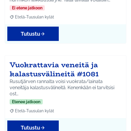
Ei etene jatkoon
Etelä-Tuusulan kylät
Rajaa tulokset aihepiirin mukaan: Etelä-Tuusulan kylät
Tutustu
Vuokrattavia veneitä ja
kalastusvälineitä #1081
Rusutjärven rannalta voisi vuokrata/lainata
veneitäja kalastusvälineitä. Kenenkään ei tarvitsisi
ost…
Etenee jatkoon
Etelä-Tuusulan kylät
Rajaa tulokset aihepiirin mukaan: Etelä-Tuusulan kylät
Tutustu