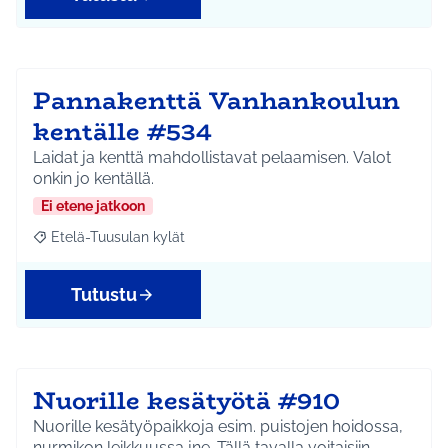
Pannakenttä Vanhankoulun
kentälle #534
Laidat ja kenttä mahdollistavat pelaamisen. Valot
onkin jo kentällä.
Ei etene jatkoon
Etelä-Tuusulan kylät
Rajaa tulokset aihepiirin mukaan: Etelä-Tuusulan kylät
Tutustu
Nuorille kesätyötä #910
Nuorille kesätyöpaikkoja esim. puistojen hoidossa,
nurmikon leikkuussa jne. Tällä tavalla voitaisiin…