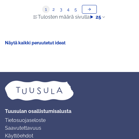
1
2
3
4
5
Tulosten määrä sivulla:
25
Näytä kaikki peruutetut ideat
Tuusulan osallistumisalusta
Tietosuojaseloste
Saavutettavuus
Käyttöehdot