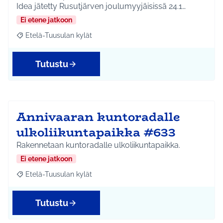
Idea jätetty Rusutjärven joulumyyjäisissä 24.1…
Ei etene jatkoon
Etelä-Tuusulan kylät
Rajaa tulokset aihepiirin mukaan: Etelä-Tuusulan kylät
Tutustu
Annivaaran kuntoradalle
ulkoliikuntapaikka #633
Rakennetaan kuntoradalle ulkoliikuntapaikka.
Ei etene jatkoon
Etelä-Tuusulan kylät
Rajaa tulokset aihepiirin mukaan: Etelä-Tuusulan kylät
Tutustu