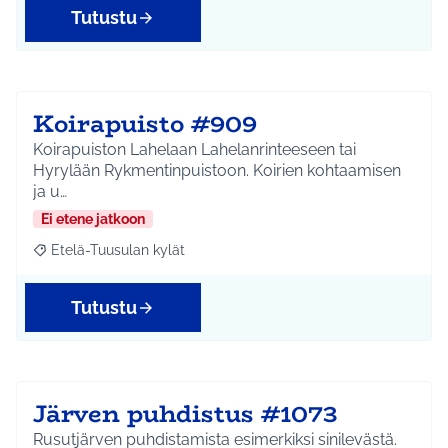
Tutustu
Koirapuisto #909
Koirapuiston Lahelaan Lahelanrinteeseen tai
Hyrylään Rykmentinpuistoon. Koirien kohtaamisen
ja u…
Ei etene jatkoon
Etelä-Tuusulan kylät
Rajaa tulokset aihepiirin mukaan: Etelä-Tuusulan kylät
Tutustu
Järven puhdistus #1073
Rusutjärven puhdistamista esimerkiksi sinilevästä.