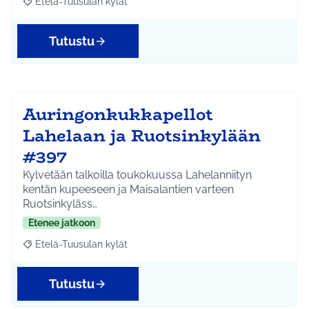
Etelä-Tuusulan kylät
Rajaa tulokset aihepiirin mukaan: Etelä-Tuusulan kylät
Tutustu
Auringonkukkapellot
Lahelaan ja Ruotsinkylään
#397
Kylvetään talkoilla toukokuussa Lahelanniityn
kentän kupeeseen ja Maisalantien varteen
Ruotsinkyläss…
Etenee jatkoon
Etelä-Tuusulan kylät
Rajaa tulokset aihepiirin mukaan: Etelä-Tuusulan kylät
Tutustu