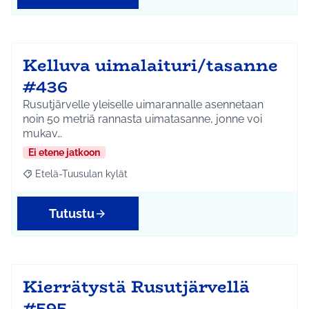
Kelluva uimalaituri/tasanne
#436
Rusutjärvelle yleiselle uimarannalle asennetaan
noin 50 metriä rannasta uimatasanne, jonne voi
mukav…
Ei etene jatkoon
Etelä-Tuusulan kylät
Rajaa tulokset aihepiirin mukaan: Etelä-Tuusulan kylät
Tutustu
Kierrätystä Rusutjärvellä
#595