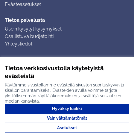
Evästeasetukset
Tietoa palvelusta
Usein kysytyt kysymykset
Osallistuva budjetointi
Yhteystiedot
Ohjeet
Tietoa verkkosivustolla käytetyistä
Ohjeet kirjautumiseen
evästeistä
Ohjeet kommentin jättämiseen
Käytämme sivustollamme evästeitä sivuston suorituskyvyn ja
sisällön parantamiseksi. Evästeiden avulla voimme tarjota
yksilöllisemmän käyttäjäkokemuksen ja sisältöjä sosiaalisen
median kanavista.
Hyväksy kaikki
Tuusulan osallistumisalusta X-palvelussa
Tuusula
Vain välttämättömät
Creative Commons -lisenssi
(Ulkoinen linkki)
(Ulkoinen linkki)
(Ulkoine
Verkkosivusto luotu
vapaan ohjelmiston
(Ulkoinen
Asetukset
avulla.