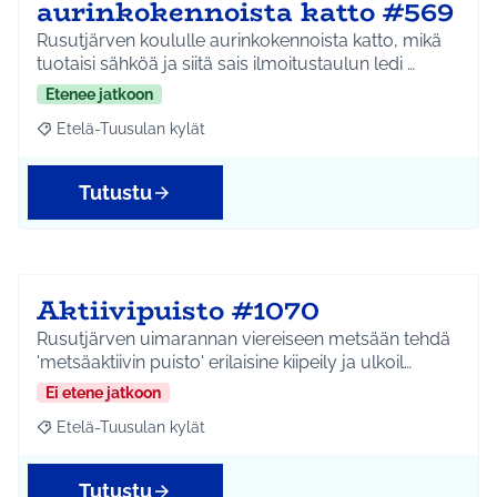
aurinkokennoista katto #569
Rusutjärven koululle aurinkokennoista katto, mikä
tuotaisi sähköä ja siitä sais ilmoitustaulun ledi …
Etenee jatkoon
Etelä-Tuusulan kylät
Rajaa tulokset aihepiirin mukaan: Etelä-Tuusulan kylät
Tutustu
Aktiivipuisto #1070
Rusutjärven uimarannan viereiseen metsään tehdä
'metsäaktiivin puisto' erilaisine kiipeily ja ulkoil…
Ei etene jatkoon
Etelä-Tuusulan kylät
Rajaa tulokset aihepiirin mukaan: Etelä-Tuusulan kylät
Tutustu