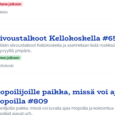
etene jatkoon
okela
a tulokset aihepiirin mukaan: Jokela
iivoustalkoot Kellokoskella #6
tään siivoustalkoot Kellokoskella ja asennetaan lisää roskiksia. Saada
tyvyyttä ympäris…
nee jatkoon
ellokoski
a tulokset aihepiirin mukaan: Kellokoski
poilijoille paikka, missä voi a
opoilla #809
ilijoille paikka, missä voi luvalla ajaa mopoilla ja kokoontua
ilijat ajavat urh…