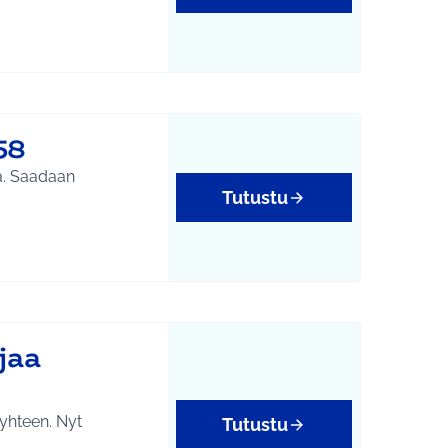
58
an
Tutustu
jaa
 yhteen. Nyt
Tutustu