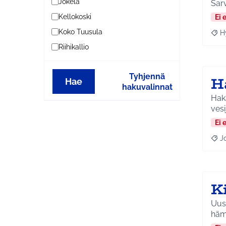
Jokela
Kellokoski
Ei 
Koko Tuusula
H
Raja
Riihikallio
Tyhjennä
H
Hae
hakuvalinnat
Hak
vesi
Ei 
J
Raja
K
Uusi