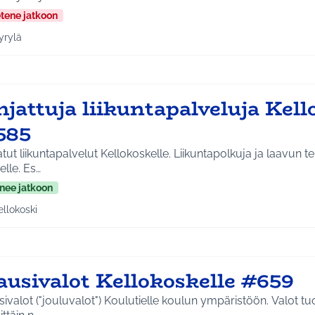
etene jatkoon
yrylä
a tulokset aihepiirin mukaan: Hyrylä
jattuja liikuntapalveluja Kell
585
tut liikuntapalvelut Kellokoskelle. Liikuntapolkuja ja laavun t
elle. Es…
nee jatkoon
ellokoski
a tulokset aihepiirin mukaan: Kellokoski
ausivalot Kellokoskelle #659
alot ("jouluvalot") Koulutielle koulun ympäristöön. Valot tuovat iloa ja valoa