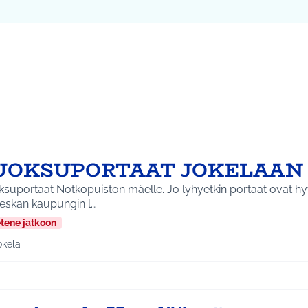
ta kartta
vassa elementissä on kartta, joka esittää tämän sivun tietueet 
107
UOKSUPORTAAT JOKELAAN 
suportaat Notkopuiston mäelle. Jo lyhyetkin portaat ovat hy
ieskan kaupungin l…
etene jatkoon
okela
a tulokset aihepiirin mukaan: Jokela