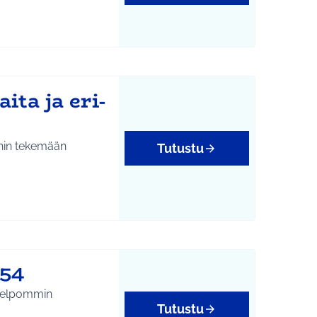
ta ja eri-
ihin tekemään
Tutustu
754
Tutustu