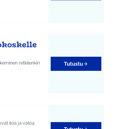
okoskelle
ekeminen retkilenkin
Tutustu