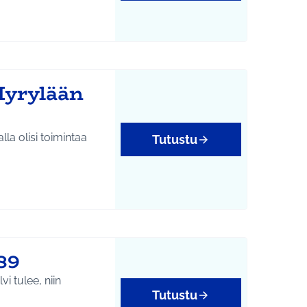
Hyrylään
la olisi toimintaa
Tutustu
89
i tulee, niin
Tutustu