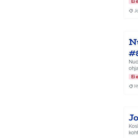
Ei 
J
Raja
N
#
Nuor
ohja
Ei 
H
Raja
J
Kosk
koht