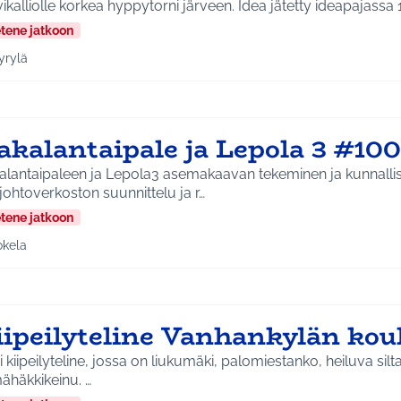
Sarvikalliolle korkea hyppytorni järveen. Idea jätetty i
etene jatkoon
yrylä
a tulokset aihepiirin mukaan: Hyrylä
akalantaipale ja Lepola 3 #10
alantaipaleen ja Lepola3 asemakaavan tekeminen ja kunnalli
johtoverkoston suunnittelu ja r…
etene jatkoon
okela
a tulokset aihepiirin mukaan: Jokela
iipeilyteline Vanhankylän koul
 kiipeilyteline, jossa on liukumäki, palomiestanko, heiluva silta
hämähäkkikeinu. …