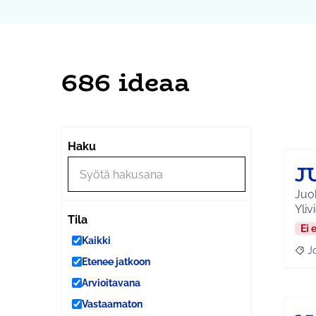
686 ideaa
Ohi
Seuraa
+
Haku
−
J
Juok
Yliv
Tila
Ei 
Kaikki
J
Raja
Etenee jatkoon
Arvioitavana
Vastaamaton