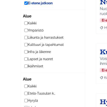
N
Ei etene jatkoon
Nuor
ruok
Alue
Ei 
Kaikki
H
Raja
Ympäristö
Liikunta ja harrastukset
Kulttuuri ja tapahtumat
K
Infra ja liikenne
Vois
Lapset ja nuoret
ihmi
Ikäihmiset
Ei 
K
Alue
Raj
Kaikki
Etelä-Tuusulan kylät
H
Hyrylä