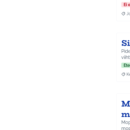
Ei 
J
Raja
S
Pide
viih
Ete
K
Raja
Mo
m
Mopo
mopo