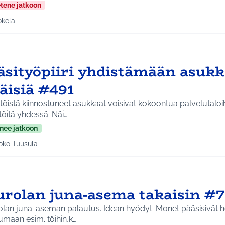
etene jatkoon
okela
a tulokset aihepiirin mukaan: Jokela
sityöpiiri yhdistämään asukkai
äisiä #491
töistä kiinnostuneet asukkaat voisivat kokoontua palvelutalo
töitä yhdessä. Näi…
nee jatkoon
oko Tuusula
aa tulokset aihepiirin mukaan: Koko Tuusula
urolan juna-asema takaisin #
juna-aseman palautus. Idean hyödyt: Monet pääsisivät helpommin
kumaan esim. töihin,k…