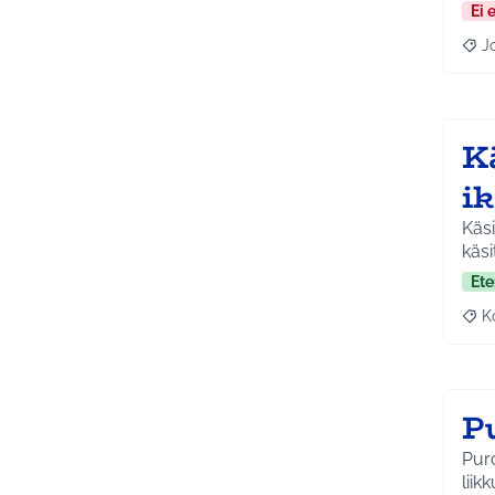
Ei 
J
Raja
Kä
ik
Käsi
käsi
Ete
K
Raj
P
Purolan 
liik