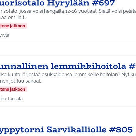
uorisotalo Hyrylään #697
isotalo, jossa voisi hengailla 12-16 vuotiaat. Siellä voisi pelat
aa omilla t…
etene jatkoon
yrylä
a tulokset aihepiirin mukaan: Hyrylä
unnallinen lemmikkihoitola 
iko kunta järjestää asukkaidensa lemmikeille hoitolan? Nyt k
nen joutuu sairaal…
etene jatkoon
oko Tuusula
aa tulokset aihepiirin mukaan: Koko Tuusula
yppytorni Sarvikalliolle #805