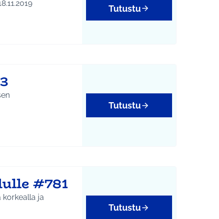
deapajassa 18.11.2019
Tutustu
03
sen
Tutustu
ulle #781
 korkealla ja
Tutustu