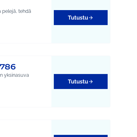
a pelejä, tehdä
Tutustu
#786
un yksinasuva
Tutustu