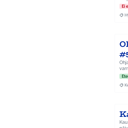
Ei 
H
Raja
Oh
#
Ohja
varr
Ete
K
Raja
K
Kausiv