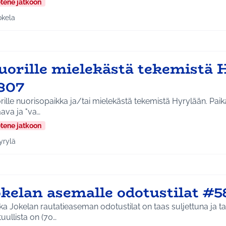
etene jatkoon
okela
a tulokset aihepiirin mukaan: Jokela
uorille mielekästä tekemistä 
807
ille nuorisopaikka ja/tai mielekästä tekemistä Hyrylään. Paikal
ava ja "va…
etene jatkoon
yrylä
a tulokset aihepiirin mukaan: Hyrylä
okelan asemalle odotustilat #5
a Jokelan rautatieaseman odotustilat on taas suljettuna ja talv
uullista on (70…