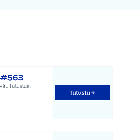
Leaflet
|
©
HERE maps
karttapisteinä. Elementtiä voi käyttää ruudunlukijalla, mutta 
#563
vät. Tutustuin
Tutustu