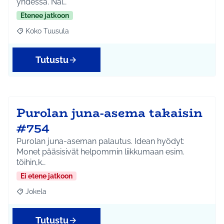
yhdessä. Näi…
Etenee jatkoon
Koko Tuusula
Rajaa tulokset aihepiirin mukaan: Koko Tuusula
Tutustu
Purolan juna-asema takaisin
#754
Purolan juna-aseman palautus. Idean hyödyt:
Monet pääsisivät helpommin liikkumaan esim.
töihin,k…
Ei etene jatkoon
Jokela
Rajaa tulokset aihepiirin mukaan: Jokela
Tutustu