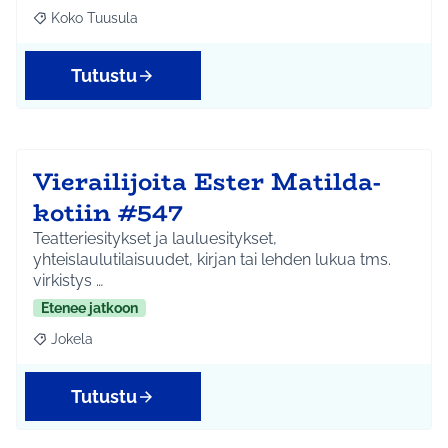
Koko Tuusula
Rajaa tulokset aihepiirin mukaan: Koko Tuusula
Tutustu
Vierailijoita Ester Matilda-
kotiin #547
Teatteriesitykset ja lauluesitykset,
yhteislaulutilaisuudet, kirjan tai lehden lukua tms.
virkistys …
Etenee jatkoon
Jokela
Rajaa tulokset aihepiirin mukaan: Jokela
Tutustu