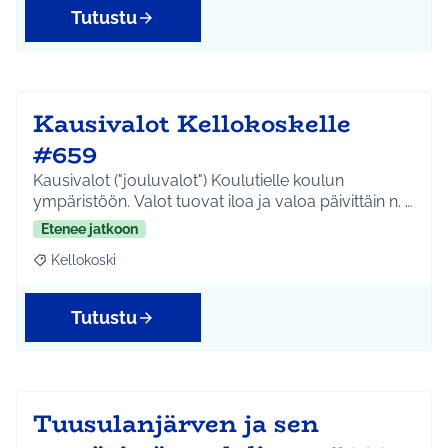
Tutustu
Kausivalot Kellokoskelle
#659
Kausivalot ("jouluvalot") Koulutielle koulun
ympäristöön. Valot tuovat iloa ja valoa päivittäin n. …
Etenee jatkoon
Kellokoski
Rajaa tulokset aihepiirin mukaan: Kellokoski
Tutustu
Tuusulanjärven ja sen