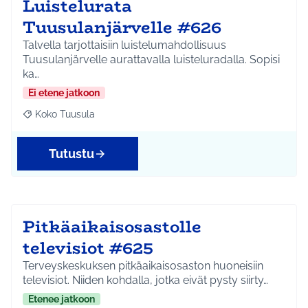
Luistelurata
Tuusulanjärvelle #626
Talvella tarjottaisiin luistelumahdollisuus
Tuusulanjärvelle aurattavalla luisteluradalla. Sopisi
ka…
Ei etene jatkoon
Koko Tuusula
Rajaa tulokset aihepiirin mukaan: Koko Tuusula
Tutustu
Pitkäaikaisosastolle
televisiot #625
Terveyskeskuksen pitkäaikaisosaston huoneisiin
televisiot. Niiden kohdalla, jotka eivät pysty siirty…
Etenee jatkoon