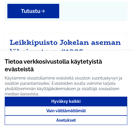
Tutustu
Leikkipuisto Jokelan aseman
läheisyyteen #1005
Lasten leikkipuisto Jokelan aseman läheisyydessä
Tietoa verkkosivustolla käytetyistä
olevalle tyhjälle tontille. Jokelan joulu 24.11…
evästeistä
Ei etene jatkoon
Käytämme sivustollamme evästeitä sivuston suorituskyvyn ja
Jokela
sisällön parantamiseksi. Evästeiden avulla voimme tarjota
Rajaa tulokset aihepiirin mukaan: Jokela
yksilöllisemmän käyttäjäkokemuksen ja sisältöjä sosiaalisen
median kanavista.
Tutustu
Hyväksy kaikki
Vain välttämättömät
Asetukset
Tuusula-Järvenpää-Kerava