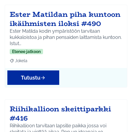
Ester Matildan piha kuntoon
ikäihmisten iloksi #490
Ester Matilda kodin ympäristöön tarvitaan
kukkaloistoa ja pihan pensaiden laittamista kuntoon.
Istut…
Etenee jatkoon
Jokela
Rajaa tulokset aihepiirin mukaan: Jokela
Tutustu
Riihikallioon skeittiparkki
#416
Riihikallioon tarvitaan lapsille paikka jossa voi
skeitata ja viettää aikaa. Pop up ideapaja 10.…