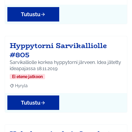
Tutustu
Hyppytorni Sarvikalliolle
#805
Sarvikalliolle korkea hyppytorni järveen. Idea jätetty
ideapajassa 18.11.2019
Ei etene jatkoon
Hyrylä
Rajaa tulokset aihepiirin mukaan: Hyrylä
Tutustu