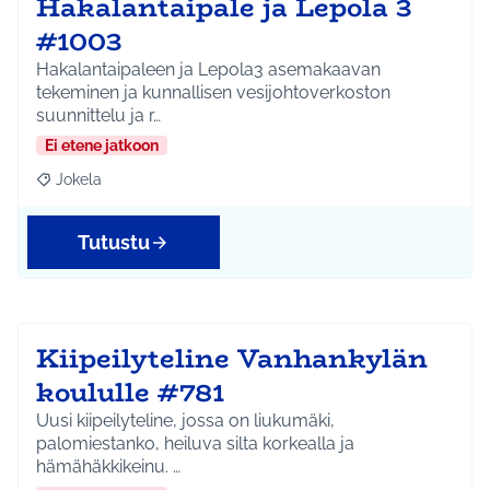
Hakalantaipale ja Lepola 3
#1003
Hakalantaipaleen ja Lepola3 asemakaavan
tekeminen ja kunnallisen vesijohtoverkoston
suunnittelu ja r…
Ei etene jatkoon
Jokela
Rajaa tulokset aihepiirin mukaan: Jokela
Tutustu
Kiipeilyteline Vanhankylän
koululle #781
Uusi kiipeilyteline, jossa on liukumäki,
palomiestanko, heiluva silta korkealla ja
hämähäkkikeinu. …