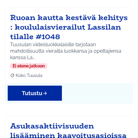
Ruoan kautta kestävä kehitys
: koululaisvierailut Lassilan
tilalle #1048
Tuusulan viidesluokkalaisille tarjotaan
mahdollisuutta vierailla luokkansa ja opettajiensa
kanssa La…
Ei etene jatkoon
Koko Tuusula
Rajaa tulokset aihepiirin mukaan: Koko Tuusula
Tutustu
Asukasaktiivisuuden
lisääminen kaavoitusasioissa