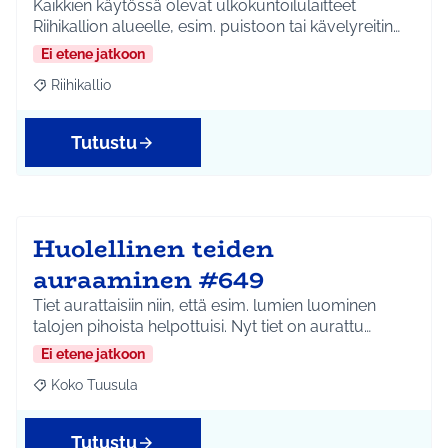
Kaikkien käytössä olevat ulkokuntoilulaitteet
Riihikallion alueelle, esim. puistoon tai kävelyreitin…
Ei etene jatkoon
Riihikallio
Rajaa tulokset aihepiirin mukaan: Riihikallio
Tutustu
Huolellinen teiden
auraaminen #649
Tiet aurattaisiin niin, että esim. lumien luominen
talojen pihoista helpottuisi. Nyt tiet on aurattu…
Ei etene jatkoon
Koko Tuusula
Rajaa tulokset aihepiirin mukaan: Koko Tuusula
Tutustu