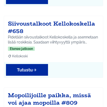
Siivoustalkoot Kellokoskella
#658
Pidetään siivoustalkoot Kellokoskella ja asennetaan
lisää roskiksia. Saadaan viihtyvyyttä ympäris…
Etenee jatkoon
Kellokoski
Rajaa tulokset aihepiirin mukaan: Kellokoski
Tutustu
Mopoilijoille paikka, missä
voi ajaa mopoilla #809