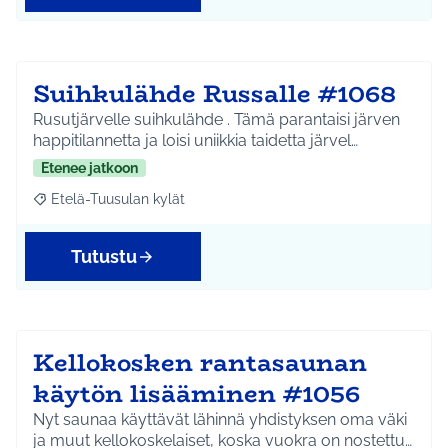
Suihkulähde Russalle #1068
Rusutjärvelle suihkulähde . Tämä parantaisi järven
happitilannetta ja loisi uniikkia taidetta järvel…
Etenee jatkoon
Etelä-Tuusulan kylät
Rajaa tulokset aihepiirin mukaan: Etelä-Tuusulan kylät
Tutustu
Kellokosken rantasaunan
käytön lisääminen #1056
Nyt saunaa käyttävät lähinnä yhdistyksen oma väki
ja muut kellokoskelaiset, koska vuokra on nostettu…