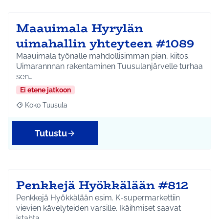
Maauimala Hyrylän
uimahallin yhteyteen #1089
Maauimala työnalle mahdollisimman pian, kiitos.
Uimarannnan rakentaminen Tuusulanjärvelle turhaa
sen…
Ei etene jatkoon
Koko Tuusula
Rajaa tulokset aihepiirin mukaan: Koko Tuusula
Tutustu
Penkkejä Hyökkälään #812
Penkkejä Hyökkälään esim. K-supermarkettiin
vievien kävelyteiden varsille. Ikäihmiset saavat
istahta…