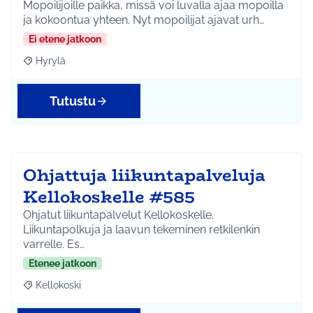
Mopoilijoille paikka, missä voi luvalla ajaa mopoilla
ja kokoontua yhteen. Nyt mopoilijat ajavat urh…
Ei etene jatkoon
Hyrylä
Rajaa tulokset aihepiirin mukaan: Hyrylä
Tutustu
Ohjattuja liikuntapalveluja
Kellokoskelle #585
Ohjatut liikuntapalvelut Kellokoskelle.
Liikuntapolkuja ja laavun tekeminen retkilenkin
varrelle. Es…
Etenee jatkoon
Kellokoski
Rajaa tulokset aihepiirin mukaan: Kellokoski