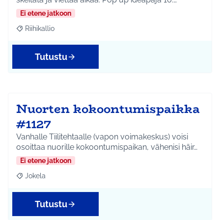
Ei etene jatkoon
Riihikallio
Rajaa tulokset aihepiirin mukaan: Riihikallio
Tutustu
Nuorten kokoontumispaikka
#1127
Vanhalle Tiilitehtaalle (vapon voimakeskus) voisi
osoittaa nuorille kokoontumispaikan, vähenisi häir…
Ei etene jatkoon
Jokela
Rajaa tulokset aihepiirin mukaan: Jokela
Tutustu