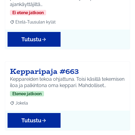
ajankäyttäjiltä…
Ei etene jatkoon
Etelä-Tuusulan kylät
Rajaa tulokset aihepiirin mukaan: Etelä-Tuusulan kylät
Tutustu
Kepparipaja #663
Keppareiden tekoa ohjattuna. Toisi käsillä tekemisen
iloa ja palkintona oma keppari. Mahdolliset…
Etenee jatkoon
Jokela
Rajaa tulokset aihepiirin mukaan: Jokela
Tutustu