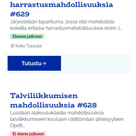
harrastusmahdollisuuksia
#629
Järjestetään tapahtuma, jossa olisi mahdollista
kokeilla erilaisia harrastusmahdollisuuksia (esim. l…
Etenee jatkoon
Koko Tuusula
Rajaa tulokset aihepiirin mukaan: Koko Tuusula
Tutustu
Talviliikkumisen
mahdollisuuksia #628
Luodaan alakouluikäisille mahdollisuuksia
talviliikkumiseen koulujen välittömään läheisyyteen.
Opett…
Ei etene jatkoon