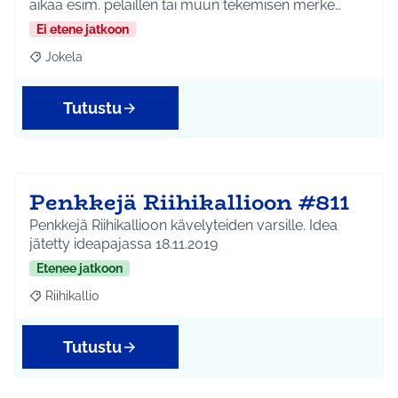
aikaa esim. pelaillen tai muun tekemisen merke…
Ei etene jatkoon
Jokela
Rajaa tulokset aihepiirin mukaan: Jokela
Tutustu
Penkkejä Riihikallioon #811
Penkkejä Riihikallioon kävelyteiden varsille. Idea
jätetty ideapajassa 18.11.2019
Etenee jatkoon
Riihikallio
Rajaa tulokset aihepiirin mukaan: Riihikallio
Tutustu