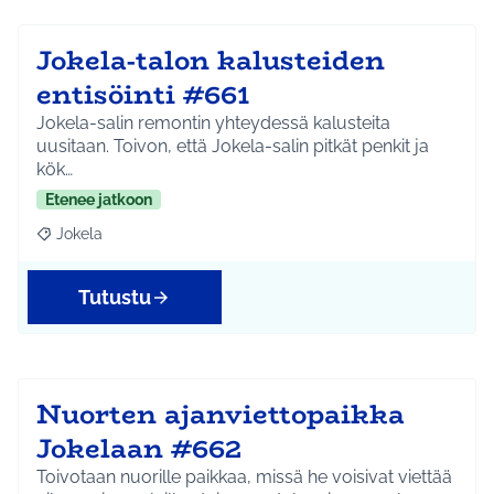
Jokela-talon kalusteiden
entisöinti #661
Jokela-salin remontin yhteydessä kalusteita
uusitaan. Toivon, että Jokela-salin pitkät penkit ja
kök…
Etenee jatkoon
Jokela
Rajaa tulokset aihepiirin mukaan: Jokela
Tutustu
Nuorten ajanviettopaikka
Jokelaan #662
Toivotaan nuorille paikkaa, missä he voisivat viettää