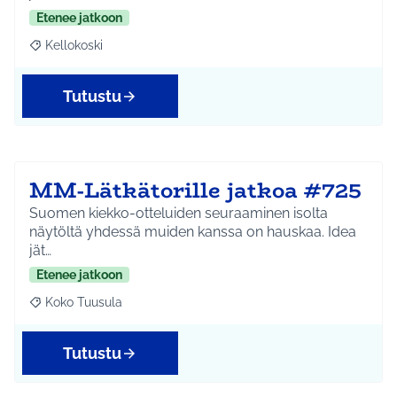
Etenee jatkoon
Kellokoski
Rajaa tulokset aihepiirin mukaan: Kellokoski
Tutustu
MM-Lätkätorille jatkoa #725
Suomen kiekko-otteluiden seuraaminen isolta
näytöltä yhdessä muiden kanssa on hauskaa. Idea
jät…
Etenee jatkoon
Koko Tuusula
Rajaa tulokset aihepiirin mukaan: Koko Tuusula
Tutustu