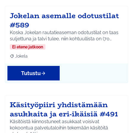
Jokelan asemalle odotustilat
#589
Koska Jokelan rautatieaseman odotustilat on taas
suljettuna ja talvi tulee, niin kohtuullista on (70…
Ei etene jatkoon
Jokela
Rajaa tulokset aihepiirin mukaan: Jokela
Tutustu
Käsityöpiiri yhdistämään
asukkaita ja eri-ikäisiä #491
Käsitöistä kiinnostuneet asukkaat voisivat
kokoontua palvelutaloihin tekemään käsitöitä