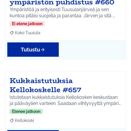
ympäristön puhdistus #660
Ympäristöä ja erityisesti Tuusulanjärveä ja sen
kuntoa pitäisi suojella ja parantaa. Järven ja sitä …
Ei etene jatkoon
Koko Tuusula
Rajaa tulokset aihepiirin mukaan: Koko Tuusula
Tutustu
Kukkaistutuksia
Kellokoskelle #657
Istutetaan kukkaistutuksia Kellokosken keskustaan
ja pääväylien varteen. Saadaan viihtyvyyttä ympäri…
Etenee jatkoon
Kellokoski
Rajaa tulokset aihepiirin mukaan: Kellokoski