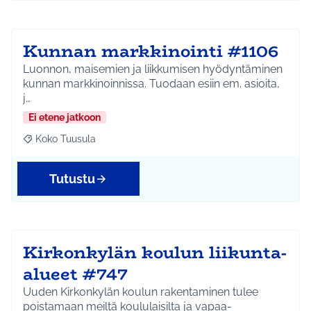
Kunnan markkinointi #1106
Luonnon, maisemien ja liikkumisen hyödyntäminen
kunnan markkinoinnissa. Tuodaan esiin em. asioita,
j…
Ei etene jatkoon
Koko Tuusula
Rajaa tulokset aihepiirin mukaan: Koko Tuusula
Tutustu
Kirkonkylän koulun liikunta-
alueet #747
Uuden Kirkonkylän koulun rakentaminen tulee
poistamaan meiltä koululaisilta ja vapaa-