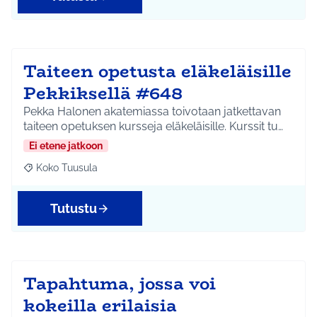
Taiteen opetusta eläkeläisille
Pekkiksellä #648
Pekka Halonen akatemiassa toivotaan jatkettavan
taiteen opetuksen kursseja eläkeläisille. Kurssit tu…
Ei etene jatkoon
Koko Tuusula
Rajaa tulokset aihepiirin mukaan: Koko Tuusula
Tutustu
Tapahtuma, jossa voi
kokeilla erilaisia