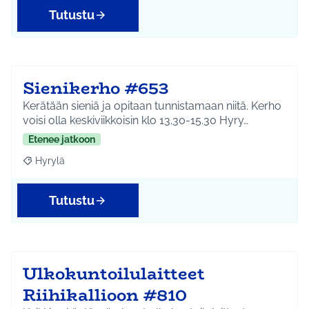
Tutustu
Sienikerho #653
Kerätään sieniä ja opitaan tunnistamaan niitä. Kerho
voisi olla keskiviikkoisin klo 13.30-15.30 Hyry…
Etenee jatkoon
Hyrylä
Rajaa tulokset aihepiirin mukaan: Hyrylä
Tutustu
Ulkokuntoilulaitteet
Riihikallioon #810