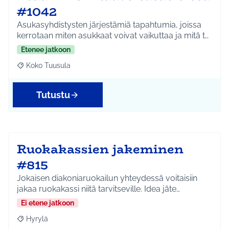
#1042
Asukasyhdistysten järjestämiä tapahtumia, joissa
kerrotaan miten asukkaat voivat vaikuttaa ja mitä t…
Etenee jatkoon
Koko Tuusula
Rajaa tulokset aihepiirin mukaan: Koko Tuusula
Tutustu
Ruokakassien jakeminen
#815
Jokaisen diakoniaruokailun yhteydessä voitaisiin
jakaa ruokakassi niitä tarvitseville. Idea jäte…
Ei etene jatkoon
Hyrylä
Rajaa tulokset aihepiirin mukaan: Hyrylä