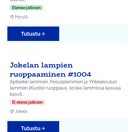
Etenee jatkoon
Hyrylä
Rajaa tulokset aihepiirin mukaan: Hyrylä
Tutustu
Jokelan lampien
ruoppaaminen #1004
Apteekin lammen, Pesulalammen ja Yhteiskoulun
lammen (Kuolis) ruoppaus, koska lammissa kasvaa
kasvil…
Ei etene jatkoon
Jokela
Rajaa tulokset aihepiirin mukaan: Jokela
Tutustu