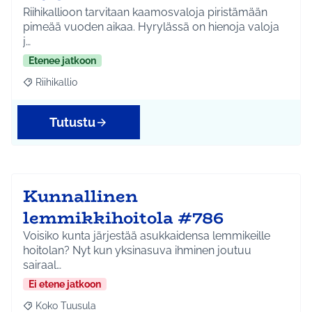
Riihikallioon tarvitaan kaamosvaloja piristämään
pimeää vuoden aikaa. Hyrylässä on hienoja valoja
j…
Etenee jatkoon
Riihikallio
Rajaa tulokset aihepiirin mukaan: Riihikallio
Tutustu
Kunnallinen
lemmikkihoitola #786
Voisiko kunta järjestää asukkaidensa lemmikeille
hoitolan? Nyt kun yksinasuva ihminen joutuu
sairaal…
Ei etene jatkoon
Koko Tuusula
Rajaa tulokset aihepiirin mukaan: Koko Tuusula