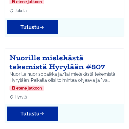
Ei etene jatkoon
Jokela
Rajaa tulokset aihepiirin mukaan: Jokela
Tutustu
Nuorille mielekästä
tekemistä Hyrylään #807
Nuorille nuorisopaikka ja/tai mielekästä tekemistä
Hyrylään. Paikalla olisi toimintaa ohjaava ja "va…
Ei etene jatkoon
Hyrylä
Rajaa tulokset aihepiirin mukaan: Hyrylä
Tutustu