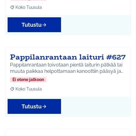
Koko Tuusula
Rajaa tulokset aihepiirin mukaan: Koko Tuusula
Tutustu
Pappilanrantaan laituri #627
Pappilanrantaan toivotaan pientä laiturin pätkää tai
muuta paikkaa helpottamaan kanoottiin pääsyä ja…
Ei etene jatkoon
Koko Tuusula
Rajaa tulokset aihepiirin mukaan: Koko Tuusula
Tutustu