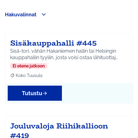
Hakuvalinnat
Ohita kartta
Leaflet
|
©
HERE maps
Seuraavassa elementissä on kartta, joka esittää tämän sivun 
107
+
−
Sisäkauppahalli #445
Sisä-tori, vähän Hakaniemen hallin tai Helsingin
kauppahallin tyyliin, josta voisi ostaa lähituottaj…
Ei etene jatkoon
Koko Tuusula
Rajaa tulokset aihepiirin mukaan: Koko Tuusula
Tutustu
Jouluvaloja Riihikallioon
#419