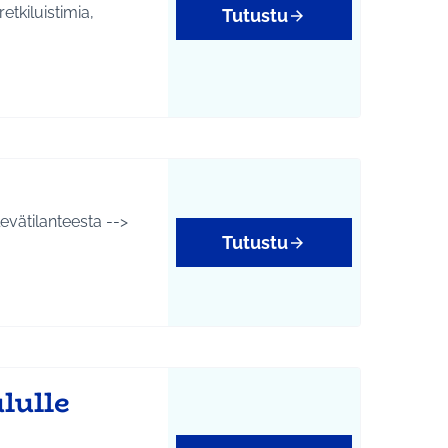
etkiluistimia,
Tutustu
levätilanteesta -->
Tutustu
lulle