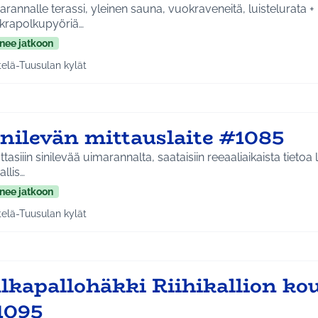
rannalle terassi, yleinen sauna, vuokraveneitä, luistelurata + r
krapolkupyöriä…
nee jatkoon
telä-Tuusulan kylät
a tulokset aihepiirin mukaan: Etelä-Tuusulan kylät
inilevän mittauslaite #1085
ttasiiin sinilevää uimarannalta, saataisiin reeaaliaikaista tietoa 
allis…
nee jatkoon
telä-Tuusulan kylät
a tulokset aihepiirin mukaan: Etelä-Tuusulan kylät
lkapallohäkki Riihikallion kou
1095