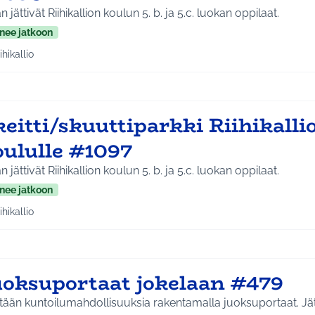
n jättivät Riihikallion koulun 5. b. ja 5.c. luokan oppilaat.
nee jatkoon
ihikallio
a tulokset aihepiirin mukaan: Riihikallio
eitti/skuuttiparkki Riihikalli
oululle #1097
n jättivät Riihikallion koulun 5. b. ja 5.c. luokan oppilaat.
nee jatkoon
ihikallio
a tulokset aihepiirin mukaan: Riihikallio
uoksuportaat jokelaan #479
ään kuntoilumahdollisuuksia rakentamalla juoksuportaat. Jätetty pop up pajassa