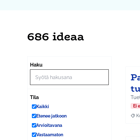
686 ideaa
Ohi
Seuraa
+
Haku
−
P
t
Tuet
Tila
Ei 
Kaikki
K
Etenee jatkoon
Raj
Arvioitavana
Vastaamaton