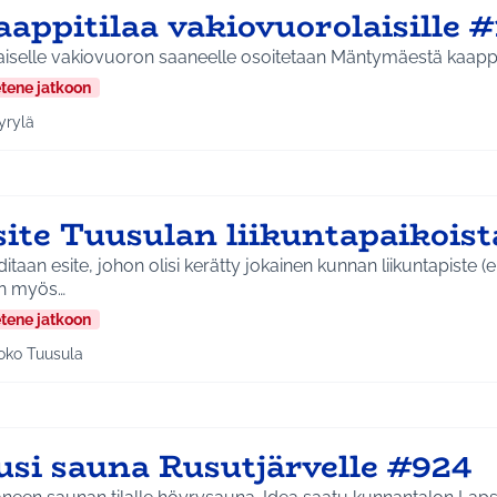
appitilaa vakiovuorolaisille #
iselle vakiovuoron saaneelle osoitetaan Mäntymäestä kaappiti
etene jatkoon
yrylä
a tulokset aihepiirin mukaan: Hyrylä
site Tuusulan liikuntapaikoist
itaan esite, johon olisi kerätty jokainen kunnan liikuntapiste (ei
n myös…
etene jatkoon
oko Tuusula
aa tulokset aihepiirin mukaan: Koko Tuusula
usi sauna Rusutjärvelle #924