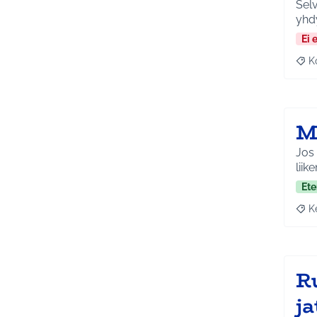
Selv
yhdy
Ei 
K
Raj
M
Jos 
liik
Ete
K
Raja
R
j