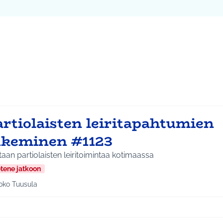
ta kartta
vassa elementissä on kartta, joka esittää tämän sivun tietueet 
107
artiolaisten leiritapahtumien
ukeminen #1123
aan partiolaisten leiritoimintaa kotimaassa
etene jatkoon
oko Tuusula
aa tulokset aihepiirin mukaan: Koko Tuusula