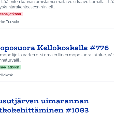
ittää miten kunnan omistamia maita voisi kaavoittamalla liittä
skuntarakenteeseen niin, ett…
etene jatkoon
oko Tuusula
aa tulokset aihepiirin mukaan: Koko Tuusula
oposuora Kellokoskelle #776
mopoilijoita varten olisi oma erillinen moposuora tai alue, vähe
enneturvalli…
nee jatkoon
ellokoski
a tulokset aihepiirin mukaan: Kellokoski
usutjärven uimarannan
atkokehittäminen #1083