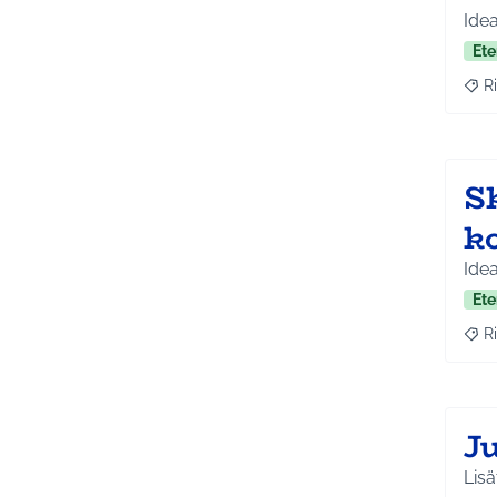
Idea
Ete
Ri
Raja
Sk
k
Idea
Ete
Ri
Raja
J
Lisät