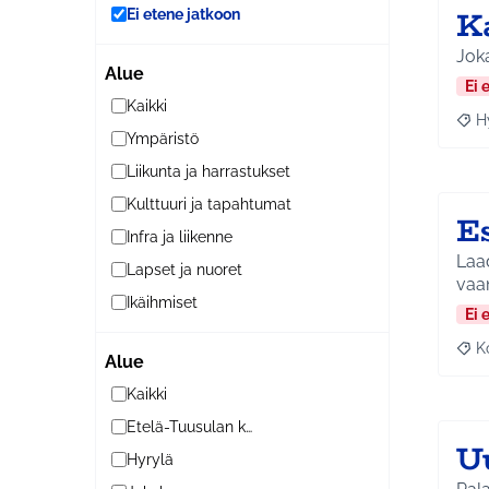
Ka
Ei etene jatkoon
Joka
Alue
Ei 
Kaikki
H
Raja
Ympäristö
Liikunta ja harrastukset
Kulttuuri ja tapahtumat
E
Infra ja liikenne
Laad
Lapset ja nuoret
vaa
Ikäihmiset
Ei 
K
Raj
Alue
Kaikki
Etelä-Tuusulan kylät
U
Hyrylä