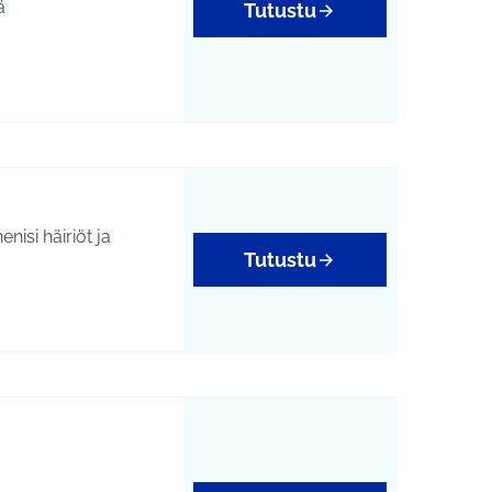
ä
Tutustu
nisi häiriöt ja
Tutustu