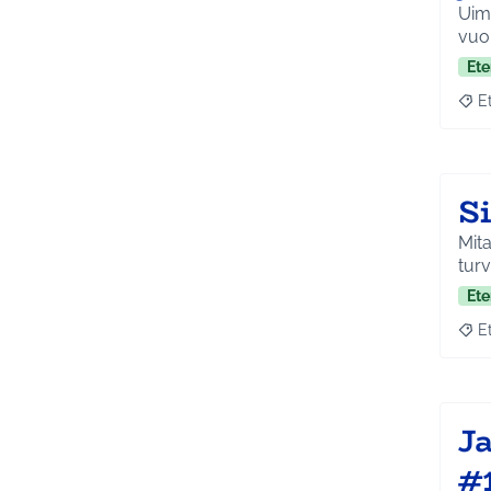
Uima
vuo
Ete
E
Raja
S
Mita
turv
Ete
E
Raja
Ja
#