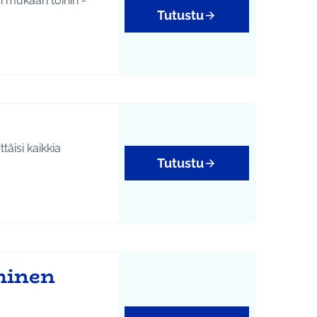
Tutustu
täisi kaikkia
Tutustu
minen