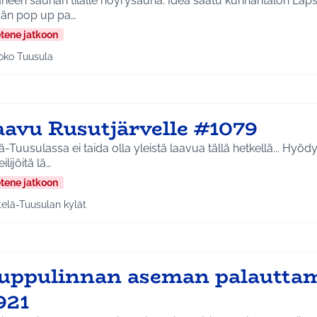
saunan tilalle höyrysauna. Idea saatu kunnantalon Lapsi mukaan töihin -
vän pop up pa…
etene jatkoon
oko Tuusula
aa tulokset aihepiirin mukaan: Koko Tuusula
aavu Rusutjärvelle #1079
ä-Tuusulassa ei taida olla yleistä laavua tällä hetkellä... Hyödyt
ilijöitä lä…
etene jatkoon
telä-Tuusulan kylät
a tulokset aihepiirin mukaan: Etelä-Tuusulan kylät
uppulinnan aseman palautta
921