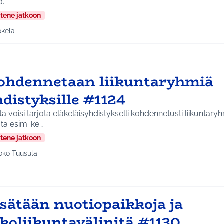
0.
etene jatkoon
okela
a tulokset aihepiirin mukaan: Jokela
ohdennetaan liikuntaryhmiä
distyksille #1124
a voisi tarjota eläkeläisyhdistykselli kohdennetusti liikuntaryh
ta esim. ke…
etene jatkoon
oko Tuusula
aa tulokset aihepiirin mukaan: Koko Tuusula
isätään nuotiopaikkoja ja
koliikuntavälinitä #1130