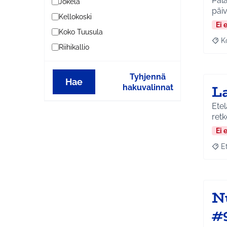
Palaneen 
Jokela
päi
Kellokoski
Ei 
Koko Tuusula
K
Raj
Riihikallio
Tyhjennä
Hae
L
hakuvalinnat
Etel
retke
Ei 
E
Raja
N
#