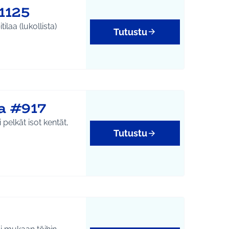
1125
laa (lukollista)
Tutustu
a #917
 pelkät isot kentät,
Tutustu