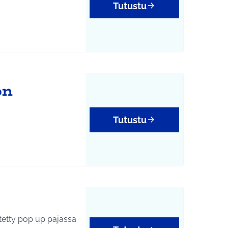
Tutustu
on
Tutustu