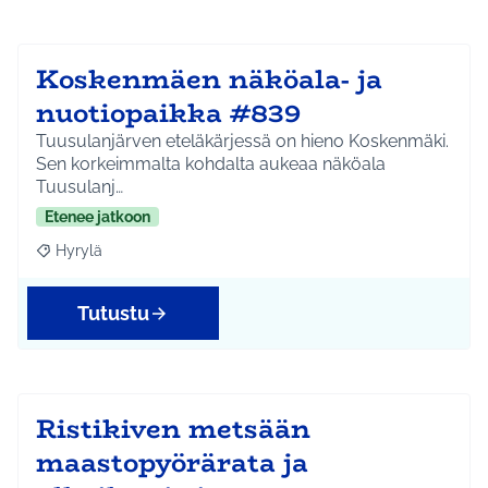
Koskenmäen näköala- ja
nuotiopaikka #839
Tuusulanjärven eteläkärjessä on hieno Koskenmäki.
Sen korkeimmalta kohdalta aukeaa näköala
Tuusulanj…
Etenee jatkoon
Hyrylä
Rajaa tulokset aihepiirin mukaan: Hyrylä
Tutustu
Ristikiven metsään
maastopyörärata ja