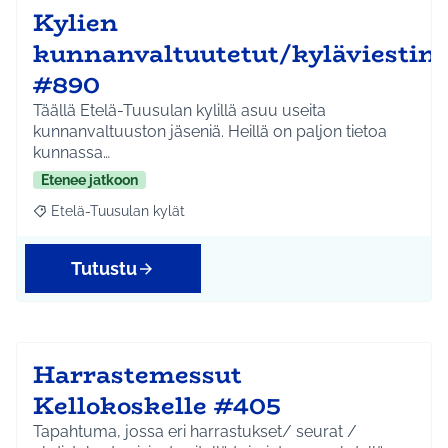
Kylien
kunnanvaltuutetut/kyläviestin
#890
Täällä Etelä-Tuusulan kylillä asuu useita
kunnanvaltuuston jäseniä. Heillä on paljon tietoa
kunnassa…
Etenee jatkoon
Etelä-Tuusulan kylät
Rajaa tulokset aihepiirin mukaan: Etelä-Tuusulan kylät
Tutustu
Harrastemessut
Kellokoskelle #405
Tapahtuma, jossa eri harrastukset/ seurat /