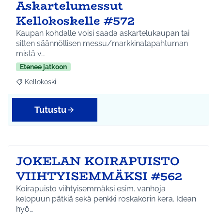
Askartelumessut
Kellokoskelle #572
Kaupan kohdalle voisi saada askartelukaupan tai
sitten säännöllisen messu/markkinatapahtuman
mistä v…
Etenee jatkoon
Kellokoski
Rajaa tulokset aihepiirin mukaan: Kellokoski
Tutustu
JOKELAN KOIRAPUISTO
VIIHTYISEMMÄKSI #562
Koirapuisto viihtyisemmäksi esim. vanhoja
kelopuun pätkiä sekä penkki roskakorin kera. Idean
hyö…