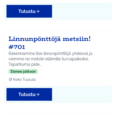
Tutustu
Linnunpönttöjä metsiin!
#701
Rakennamme itse linnunpönttöjä yhdessä ja
viemme ne metsiin eläimille turvapaikoiksi.
Tapahtuma pide…
Etenee jatkoon
Koko Tuusula
Rajaa tulokset aihepiirin mukaan: Koko Tuusula
Tutustu