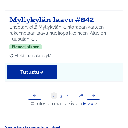
Myllykylän laavu #842
Ehdotan, että Myllykylän kuntoradan varteen
rakennetaan laavu nuotiopaikkoineen. Alue on
Tuusulan ku…
Etenee jatkoon
Etelä-Tuusulan kylät
Rajaa tulokset aihepiirin mukaan: Etelä-Tuusulan kylät
Tutustu
1
2
3
4
…
28
Tulosten määrä sivulla:
20
Näytä kaikki peruutetut ideat