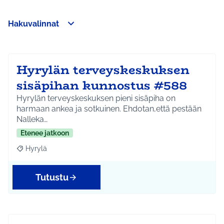
Hakuvalinnat
Ohita kartta
Leaflet
|
©
HERE maps
Seuraavassa elementissä on kartta, joka esittää tämän sivun 
107
+
−
Hyrylän terveyskeskuksen
sisäpihan kunnostus #588
Hyrylän terveyskeskuksen pieni sisäpiha on
harmaan ankea ja sotkuinen. Ehdotan,että pestään
Nalleka…
Etenee jatkoon
Hyrylä
Rajaa tulokset aihepiirin mukaan: Hyrylä
Tutustu