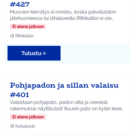
#427
Muovien kierrätys ei onnistu, koska palvelutalon
jätehuoneessa tai lähialueella (Riihikallio) ei ole…
Ei etene jatkoon
Riihikallio
Rajaa tulokset aihepiirin mukaan: Riihikallio
Tutustu
Pohjapadon ja sillan valaisu
#401
Valaistaan pohjapato, padon silta ja viereisiä
rakennuksia näyttävästi! Ruukin pato on kylän kesk…
Ei etene jatkoon
Kellokoski
Rajaa tulokset aihepiirin mukaan: Kellokoski