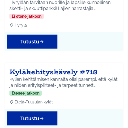
Hyrylään tarvitaan nuorille ja lapsille kunnollinen
skeitti- ja skuuttiparkki! Lajien harrastajia…
Ei etene jatkoon
Hyrylä
Rajaa tulokset aihepiirin mukaan: Hyrylä
Tutustu
Kyläkehityskävely #718
Kylien kehittämisen kannalta olisi parempi, että kylät
ja niiden erityispiirteet- ja tarpeet tunnett…
Etenee jatkoon
Etelä-Tuusulan kylät
Rajaa tulokset aihepiirin mukaan: Etelä-Tuusulan kylät
Tutustu