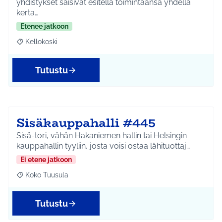
yhdistykset saisivat esitellä toimintaansa yhdellä
kerta…
Etenee jatkoon
Kellokoski
Rajaa tulokset aihepiirin mukaan: Kellokoski
Tutustu
Sisäkauppahalli #445
Sisä-tori, vähän Hakaniemen hallin tai Helsingin
kauppahallin tyyliin, josta voisi ostaa lähituottaj…
Ei etene jatkoon
Koko Tuusula
Rajaa tulokset aihepiirin mukaan: Koko Tuusula
Tutustu