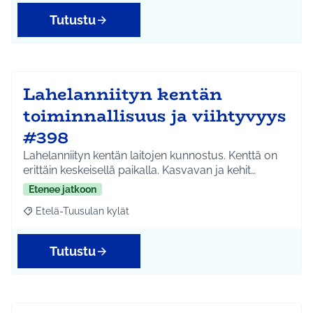
Tutustu
Lahelanniityn kentän
toiminnallisuus ja viihtyvyys
#398
Lahelanniityn kentän laitojen kunnostus. Kenttä on
erittäin keskeisellä paikalla. Kasvavan ja kehit…
Etenee jatkoon
Etelä-Tuusulan kylät
Rajaa tulokset aihepiirin mukaan: Etelä-Tuusulan kylät
Tutustu