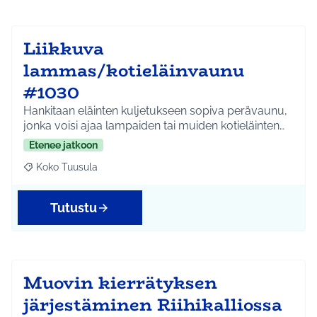
Liikkuva
lammas/kotieläinvaunu
#1030
Hankitaan eläinten kuljetukseen sopiva perävaunu,
jonka voisi ajaa lampaiden tai muiden kotieläinten…
Etenee jatkoon
Koko Tuusula
Rajaa tulokset aihepiirin mukaan: Koko Tuusula
Tutustu
Muovin kierrätyksen
järjestäminen Riihikalliossa