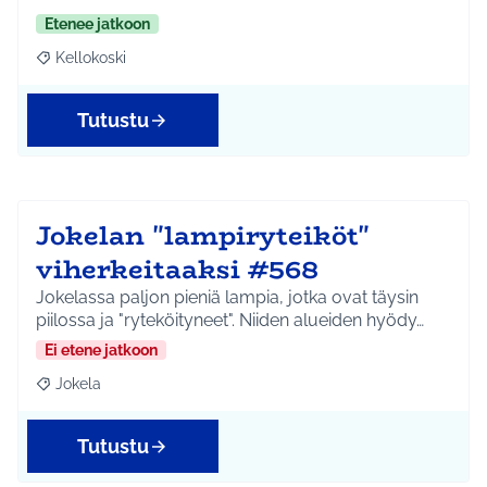
Etenee jatkoon
Kellokoski
Rajaa tulokset aihepiirin mukaan: Kellokoski
Tutustu
Jokelan "lampiryteiköt"
viherkeitaaksi #568
Jokelassa paljon pieniä lampia, jotka ovat täysin
piilossa ja "ryteköityneet". Niiden alueiden hyödy…
Ei etene jatkoon
Jokela
Rajaa tulokset aihepiirin mukaan: Jokela
Tutustu