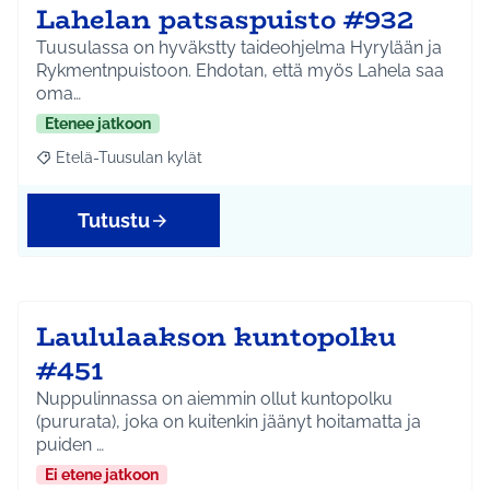
Lahelan patsaspuisto #932
Tuusulassa on hyväkstty taideohjelma Hyrylään ja
Rykmentnpuistoon. Ehdotan, että myös Lahela saa
oma…
Etenee jatkoon
Etelä-Tuusulan kylät
Rajaa tulokset aihepiirin mukaan: Etelä-Tuusulan kylät
Tutustu
Laululaakson kuntopolku
#451
Nuppulinnassa on aiemmin ollut kuntopolku
(pururata), joka on kuitenkin jäänyt hoitamatta ja
puiden …
Ei etene jatkoon