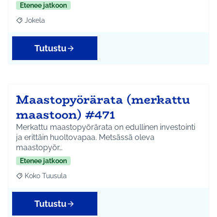
Etenee jatkoon
Jokela
Rajaa tulokset aihepiirin mukaan: Jokela
Tutustu
Maastopyörärata (merkattu
maastoon) #471
Merkattu maastopyörärata on edullinen investointi
ja erittäin huoltovapaa. Metsässä oleva
maastopyör…
Etenee jatkoon
Koko Tuusula
Rajaa tulokset aihepiirin mukaan: Koko Tuusula
Tutustu