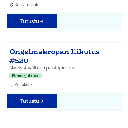
Koko Tuusula
Rajaa tulokset aihepiirin mukaan: Koko Tuusula
Tutustu
Ongelmakropan liikutus
#520
Nivelystävällinen puistojumppa
Etenee jatkoon
Kellokoski
Rajaa tulokset aihepiirin mukaan: Kellokoski
Tutustu