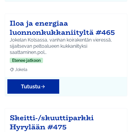
Iloa ja energiaa
luonnonkukkaniityltä #465
Jokelan Kolsassa, vanhan koirakentän vieressä,
sijaitsevan peltoalueen kukkaniityksi
saattaminen,pol…
Etenee jatkoon
Jokela
Rajaa tulokset aihepiirin mukaan: Jokela
Tutustu
Skeitti-/skuuttiparkki
Hyrylään #475