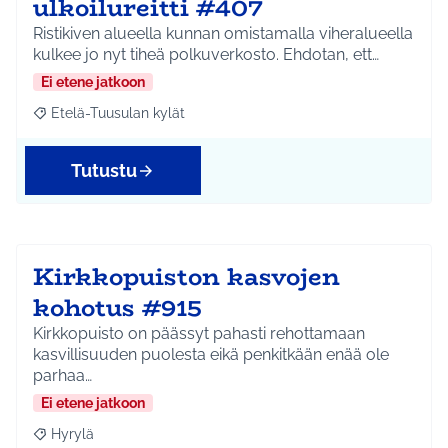
ulkoilureitti #407
Ristikiven alueella kunnan omistamalla viheralueella
kulkee jo nyt tiheä polkuverkosto. Ehdotan, ett…
Ei etene jatkoon
Etelä-Tuusulan kylät
Rajaa tulokset aihepiirin mukaan: Etelä-Tuusulan kylät
Tutustu
Kirkkopuiston kasvojen
kohotus #915
Kirkkopuisto on päässyt pahasti rehottamaan
kasvillisuuden puolesta eikä penkitkään enää ole
parhaa…
Ei etene jatkoon
Hyrylä
Rajaa tulokset aihepiirin mukaan: Hyrylä