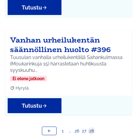
Tutustu
Vanhan urheilukentän
säännöllinen huolto #396
Tuusulan vanhalla urheilukentällä Sahankulmassa
(Moukarinkuja 15) harrastetaan huhtikuusta
syyskuuhu…
Ei etene jatkoon
Hyrylä
Rajaa tulokset aihepiirin mukaan: Hyrylä
Tutustu
1
…
26
27
28