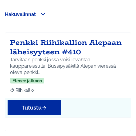
Hakuvalinnat
Ohita kartta
Leaflet
|
©
HERE maps
Seuraavassa elementissä on kartta, joka esittää tämän sivun 
107
+
−
Penkki Riihikallion Alepaan
läheisyyteen #410
Tarvitaan penkki jossa voisi levähtää
kauppareissulla. Bussipysäkillä Alepan vieressä
oleva penkki…
Etenee jatkoon
Riihikallio
Rajaa tulokset aihepiirin mukaan: Riihikallio
Tutustu