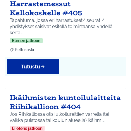
Harrastemessut
Kellokoskelle #405
Tapahtuma, jossa eri harrastukset/ seurat /
yhdistykset saisivat esitellä toimintaansa yhdellä
kerta…
Etenee jatkoon
Kellokoski
Rajaa tulokset aihepiirin mukaan: Kellokoski
Tutustu
Ikäihmisten kuntoilulaitteita
Riihikallioon #404
Jos Riihikalliossa olisi ulkoilureittien varrella (tai
vaikka puistossa tai koulun alueella) ikäihmi…
Ei etene jatkoon