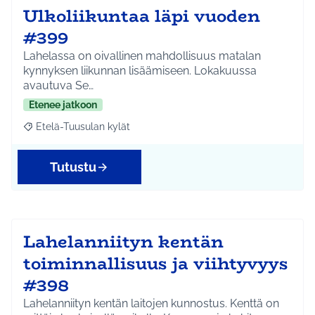
Ulkoliikuntaa läpi vuoden
#399
Lahelassa on oivallinen mahdollisuus matalan
kynnyksen liikunnan lisäämiseen. Lokakuussa
avautuva Se…
Etenee jatkoon
Etelä-Tuusulan kylät
Rajaa tulokset aihepiirin mukaan: Etelä-Tuusulan kylät
Tutustu
Lahelanniityn kentän
toiminnallisuus ja viihtyvyys
#398
Lahelanniityn kentän laitojen kunnostus. Kenttä on