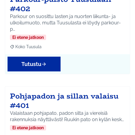
#402
Parkour on suosittu lasten ja nuorten liikunta- ja
ulkoilumuoto, mutta Tuusulasta ei löydy parkour-
p…
Ei etene jatkoon
Koko Tuusula
Rajaa tulokset aihepiirin mukaan: Koko Tuusula
Tutustu
Pohjapadon ja sillan valaisu
#401
Valaistaan pohjapato, padon silta ja viereisiä
rakennuksia näyttävästi! Ruukin pato on kylän kesk…
Ei etene jatkoon