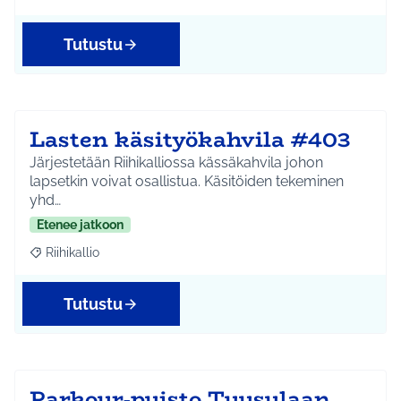
Tutustu
Lasten käsityökahvila #403
Järjestetään Riihikalliossa kässäkahvila johon
lapsetkin voivat osallistua. Käsitöiden tekeminen
yhd…
Etenee jatkoon
Riihikallio
Rajaa tulokset aihepiirin mukaan: Riihikallio
Tutustu
Parkour-puisto Tuusulaan