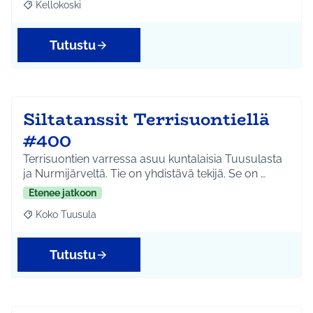
Kellokoski
Rajaa tulokset aihepiirin mukaan: Kellokoski
Tutustu
Siltatanssit Terrisuontiellä
#400
Terrisuontien varressa asuu kuntalaisia Tuusulasta
ja Nurmijärveltä. Tie on yhdistävä tekijä. Se on …
Etenee jatkoon
Koko Tuusula
Rajaa tulokset aihepiirin mukaan: Koko Tuusula
Tutustu